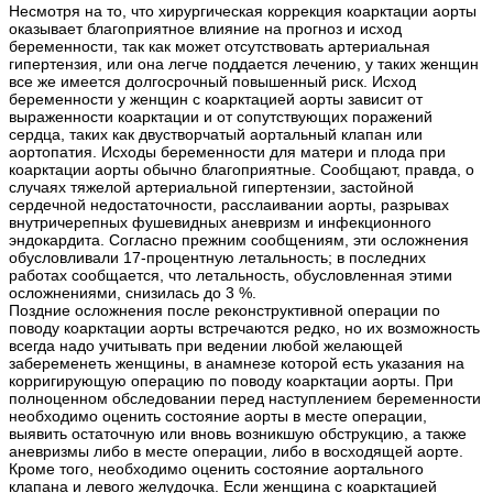
Несмотря на то, что хирургическая коррекция коарктации аорты
оказывает благоприятное влияние на прогноз и исход
беременности, так как может отсутствовать артериальная
гипертензия, или она легче поддается лечению, у таких женщин
все же имеется долгосрочный повышенный риск. Исход
беременности у женщин с коарктацией аорты зависит от
выраженности коарктации и от сопутствующих поражений
сердца, таких как двустворчатый аортальный клапан или
аортопатия. Исходы беременности для матери и плода при
коарктации аорты обычно благоприятные. Сообщают, правда, о
случаях тяжелой артериальной гипертензии, застойной
сердечной недостаточности, расслаивании аорты, разрывах
внутричерепных фушевидных аневризм и инфекционного
эндокардита. Согласно прежним сообщениям, эти осложнения
обусловливали 17-процентную летальность; в последних
работах сообщается, что летальность, обусловленная этими
осложнениями, снизилась до 3 %.
Поздние осложнения после реконструктивной операции по
поводу коарктации аорты встречаются редко, но их возможность
всегда надо учитывать при ведении любой желающей
забеременеть женщины, в анамнезе которой есть указания на
корригирующую операцию по поводу коарктации аорты. При
полноценном обследовании перед наступлением беременности
необходимо оценить состояние аорты в месте операции,
выявить остаточную или вновь возникшую обструкцию, а также
аневризмы либо в месте операции, либо в восходящей аорте.
Кроме того, необходимо оценить состояние аортального
клапана и левого желудочка. Если женщина с коарктацией