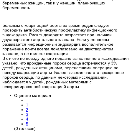
беременных женщин, так и у женщин, планирующих
беременность.
Больным с коарктацией аорты во время родов следует
проводить антибиотическую профилактику инфекционного
эндокардита. Риск эндокардита возрастает при наличии
двустворчатого аортального клапана. Если у женщины
развивается инфекционный эндокардит, воспалительное
поражение почти всегда локализовано на двустворчатом
клапане, а не в месте коарктации.
В отчете по поводу одного недавно выполненного исследования
указано, что врожденные пороки сердца встречаются у 3%
детей, рожденных женщинами, перенесшими операцию по
поводу коарктации аорты. Более высокая частота врожденных
пороков сердца, по данным некоторых исследований,
наблюдается у детей, рожденных матерями с
некорригированной коарктацией аорты.
Оцените материал
1
2
3
4
5
(0 голосов)