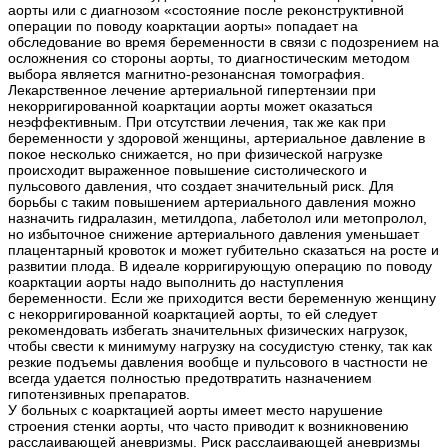
аорты или с диагнозом «состояние после реконструктивной
операции по поводу коарктации аорты» попадает на
обследование во время беременности в связи с подозрением на
осложнения со стороны аорты, то диагностическим методом
выбора является магнитно-резонансная томография.
Лекарственное лечение артериальной гипертензии при
некорригированной коарктации аорты может оказаться
неэффективным. При отсутствии лечения, так же как при
беременности у здоровой женщины, артериальное давление в
покое несколько снижается, но при физической нагрузке
происходит выраженное повышение систолического и
пульсового давления, что создает значительный риск. Для
борьбы с таким повышением артериального давления можно
назначить гидралазин, метилдопа, лабетолол или метопролол,
но избыточное снижение артериального давления уменьшает
плацентарный кровоток и может губительно сказаться на росте и
развитии плода. В идеале корригирующую операцию по поводу
коарктации аорты надо выполнить до наступления
беременности. Если же приходится вести беременную женщину
с некорригированной коарктацией аорты, то ей следует
рекомендовать избегать значительных физических нагрузок,
чтобы свести к минимуму нагрузку на сосудистую стенку, так как
резкие подъемы давления вообще и пульсового в частности не
всегда удается полностью предотвратить назначением
гипотензивных препаратов.
У больных с коарктацией аорты имеет место нарушение
строения стенки аорты, что часто приводит к возникновению
расслаивающей аневризмы. Риск расслаивающей аневризмы