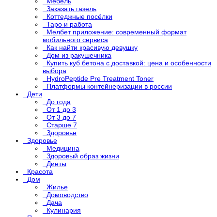
Мебель
Заказать газель
Коттеджные посёлки
Таро и работа
Мелбет приложение: современный формат
мобильного сервиса
Как найти красивую девушку
Дом из ракушечника
Купить куб бетона с доставкой: цена и особенности
выбора
HydroPeptide Pre Treatment Toner
Платформы контейнеризации в россии
Дети
До года
От 1 до 3
От 3 до 7
Старше 7
Здоровье
Здоровье
Медицина
Здоровый образ жизни
Диеты
Красота
Дом
Жилье
Домоводство
Дача
Кулинария