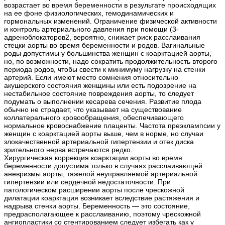
возрастает во время беременности в результате происходящих
на ее фоне физиологических, гемодинамических и
гормональных изменений. Ограничение физической активности
и контроль артериального давления при помощи (3-
адреноблокаторов2, вероятно, снижает риск расслаивания
стецки аорты во время беременности и родов. Вагинальные
роды допустимы у большинства женщин с коарктацией аорты,
но, по возможности, надо сократить продолжительность второго
периода родов, чтобы свести к минимуму нагрузку на стенки
артерий. Если имеют место сомнения относительно
акушерского состояния женщины или есть подозрение на
нестабильное состояние повреждения аорты, то следует
подумать о выполнении кесарева сечения. Развитие плода
обычно не страдает, что указывает на существование
коллатерального кровообращения, обеспечивающего
нормальное кровоснабжение плаценты. Частота преэклампсии у
женщин с коарктацией аорты выше, чем в норме, но случаи
злокачественной артериальной гипертензии и отек диска
зрительного нерва встречаются редко.
Хирургическая коррекция коарктации аорты во время
беременности допустима только в случаях расслаивающей
аневризмы аорты, тяжелой неуправляемой артериальной
гипертензии или сердечной недостаточности. При
патологическом расширении аорты после чрескожной
дилатации коарктация возникает вследствие растяжения и
надрыва стенки аорты. Беременность — это состояние,
предрасполагающее к расслаиванию, поэтому чрескожной
ангиопластики со стентированием следует избегать как у