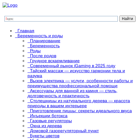
Главная
Беременность и роды
Планирование
Беременность
Роды
После родов
Грудное вскармливание
Современный рынок iGaming в 2025 году
Тайский массаж — искусство гармонии тела и
разума
Вызов электрика — услуги, особенности работы и
преимущества профессиональной помощи
Аксессуары для ванной из камня — стиль,
долговечность и практичность
Столешницы из натурального дерева — красота
природы в вашем интерьере
Приготовление пиццы: секреты идеального вкуса
Инъекции ботокса
Газовые регуляторы
Окна из дерева
Домовой газорегуляторный пункт
Букеты цветов