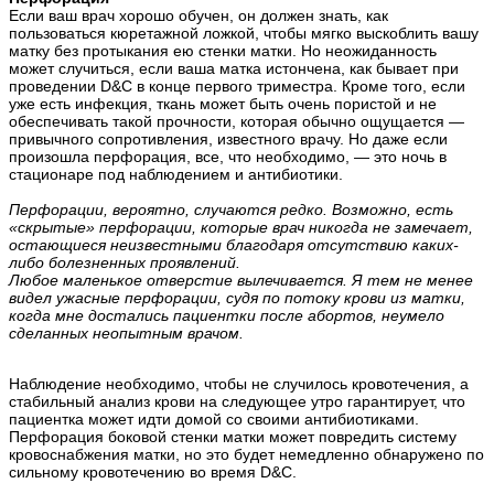
Если ваш врач хорошо обучен, он должен знать, как
пользоваться кюретажной ложкой, чтобы мягко выскоблить вашу
матку без протыкания ею стенки матки. Но неожиданность
может случиться, если ваша матка истончена, как бывает при
проведении D&C в конце первого триместра. Кроме того, если
уже есть инфекция, ткань может быть очень пористой и не
обеспечивать такой прочности, которая обычно ощущается —
привычного сопротивления, известного врачу. Но даже если
произошла перфорация, все, что необходимо, — это ночь в
стационаре под наблюдением и антибиотики.
Перфорации, вероятно, случаются редко. Возможно, есть
«скрытые» перфорации, которые врач никогда не замечает,
остающиеся неизвестными благодаря отсутствию каких-
либо болезненных проявлений.
Любое маленькое отверстие вылечивается. Я тем не менее
видел ужасные перфорации, судя по потоку крови из матки,
когда мне достались пациентки после абортов, неумело
сделанных неопытным врачом.
Наблюдение необходимо, чтобы не случилось кровотечения, а
стабильный анализ крови на следующее утро гарантирует, что
пациентка может идти домой со своими антибиотиками.
Перфорация боковой стенки матки может повредить систему
кровоснабжения матки, но это будет немедленно обнаружено по
сильному кровотечению во время D&C.