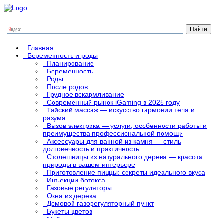
Главная
Беременность и роды
Планирование
Беременность
Роды
После родов
Грудное вскармливание
Современный рынок iGaming в 2025 году
Тайский массаж — искусство гармонии тела и
разума
Вызов электрика — услуги, особенности работы и
преимущества профессиональной помощи
Аксессуары для ванной из камня — стиль,
долговечность и практичность
Столешницы из натурального дерева — красота
природы в вашем интерьере
Приготовление пиццы: секреты идеального вкуса
Инъекции ботокса
Газовые регуляторы
Окна из дерева
Домовой газорегуляторный пункт
Букеты цветов