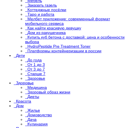
Мебель
Заказать газель
Коттеджные посёлки
Таро и работа
Мелбет приложение: современный формат
мобильного сервиса
Как найти красивую девушку
Дом из ракушечника
Купить куб бетона с доставкой: цена и особенности
выбора
HydroPeptide Pre Treatment Toner
Платформы контейнеризации в россии
Дети
До года
От 1 до 3
От 3 до 7
Старше 7
Здоровье
Здоровье
Медицина
Здоровый образ жизни
Диеты
Красота
Дом
Жилье
Домоводство
Дача
Кулинария