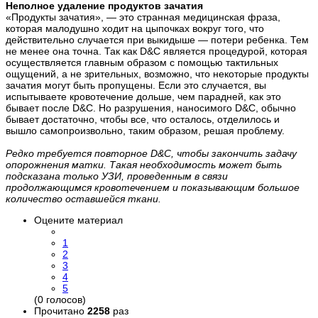
Неполное удаление продуктов зачатия
«Продукты зачатия», — это странная медицинская фраза,
которая малодушно ходит на цыпочках вокруг того, что
действительно случается при выкидыше — потери ребенка. Тем
не менее она точна. Так как D&C является процедурой, которая
осуществляется главным образом с помощью тактильных
ощущений, а не зрительных, возможно, что некоторые продукты
зачатия могут быть пропущены. Если это случается, вы
испытываете кровотечение дольше, чем парадней, как это
бывает после D&C. Но разрушения, наносимого D&C, обычно
бывает достаточно, чтобы все, что осталось, отделилось и
вышло самопроизвольно, таким образом, решая проблему.
Редко требуется повторное D&C, чтобы закончить задачу
опорожнения матки. Такая необходимость может быть
подсказана только УЗИ, проведенным в связи
продолжающимся кровотечением и показывающим большое
количество оставшейся ткани.
Оцените материал
1
2
3
4
5
(0 голосов)
Прочитано
2258
раз