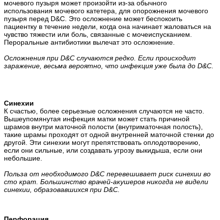
мочевого пузыря может произойти из-за обычного
использования мочевого катетера, для опорожнения мочевого
пузыря перед D&C. Это осложнение может беспокоить
пациентку в течение недели, когда она начинает жаловаться на
чувство тяжести или боль, связанные с мочеиспусканием.
Пероральные антибиотики вылечат это осложнение.
Осложнения при D&C случаются редко. Если происходит
заражение, весьма вероятно, что инфекция уже была до D&C.
Синехии
К счастью, более серьезные осложнения случаются не часто.
Вышеупомянутая инфекция матки может стать причиной
шрамов внутри маточной полости (внутриматочная полость),
такие шрамы проходят от одной внутренней маточной стенки до
другой. Эти синехии могут препятствовать оплодотворению,
если они сильные, или создавать угрозу выкидыша, если они
небольшие.
Польза от необходимого D&C перевешивает риск синехии во
сто крат. Большинство врачей-акушеров никогда не видели
синехии, образовавшихся при D&C.
Перфорация