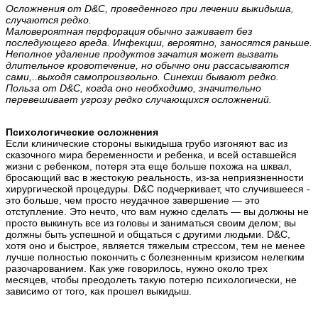
Осложнения от D&C, проведенного при лечении выкидыша,
случаются редко.
Маловероятная перфорация обычно заживает без
последующего вреда. Инфекции, вероятно, заносятся раньше.
Неполное удаление продуктов зачатия может вызвать
длительное кровотечение, но обычно они рассасываются
сами,..выходя самопроизвольно. Синехии бывают редко.
Польза от D&C, когда оно необходимо, значительно
перевешивает угрозу редко случающихся осложнений.
Психологические осложнения
Если клинические стороны выкидыша грубо изгоняют вас из
сказочного мира беременности и ребенка, и всей оставшейся
жизни с ребенком, потеря эта еще больше похожа на шквал,
бросающий вас в жестокую реальность, из-за неприязненности
хирургической процедуры. D&C подчеркивает, что случившееся -
это больше, чем просто неудачное завершение — это
отступление. Это нечто, что вам нужно сделать — вы должны не
просто выкинуть все из головы и заниматься своим делом; вы
должны быть успешной и общаться с другими людьми. D&C,
хотя оно и быстрое, является тяжелым стрессом, тем не менее
лучше полностью покончить с болезненным кризисом нелегким
разочарованием. Как уже говорилось, нужно около трех
месяцев, чтобы преодолеть такую потерю психологически, не
зависимо от того, как прошел выкидыш.