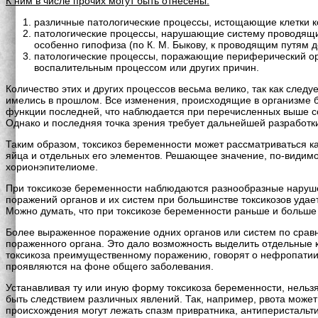
К ним в числе прочих могут быть отнесены:
различные патологические процессы, истощающие клетки к
патологические процессы, нарушающие систему проводящих
особенно гипофиза (по К. М. Быкову, к проводящим путям 
патологические процессы, поражающие периферический орг
воспалительным процессом или других причин.
Количество этих и других процессов весьма велико, так как след
имелись в прошлом. Все изменения, происходящие в организме 
функции последней, что наблюдается при перечисленных выше со
Однако и последняя точка зрения требует дальнейшей разработк
Таким образом, токсикоз беременности может рассматриваться к
яйца и отдельных его элементов. Решающее значение, по-видимом
хорионэпителиоме.
При токсикозе беременности наблюдаются разнообразные наруше
поражений органов и их систем при большинстве токсикозов удае
Можно думать, что при токсикозе беременности раньше и больше
Более выраженное поражение одних органов или систем по сравн
пораженного органа. Это дало возможность выделить отдельные к
токсикоза преимущественному поражению, говорят о нефропатии, д
проявляются на фоне общего заболевания.
Устанавливая ту или иную форму токсикоза беременности, нельзя
быть следствием различных явлений. Так, например, рвота может
происхождения могут лежать спазм привратника, антиперистальти