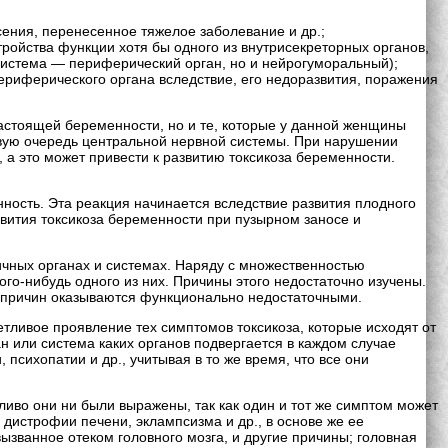
ения, перенесенное тяжелое заболевание и др.;
ойства функции хотя бы одного из внутрисекреторных органов,
 система — периферический орган, но и нейрогуморальный);
риферического органа вследствие, его недоразвития, поражения
я настоящей беременности, но и те, которые у данной женщины
вую очередь центральной нервной системы. При нарушении
а это может привести к развитию токсикоза беременности.
ность. Эта реакция начинается вследствие развития плодного
звития токсикоза беременности при пузырном заносе и
чных органах и системах. Наряду с множественностью
го-нибудь одного из них. Причины этого недостаточно изучены.
х причин оказываются функционально недостаточными.
тливое проявление тех симптомов токсикоза, которые исходят от
н или система каких органов подвергается в каждом случае
психопатии и др., учитывая в то же время, что все они
ливо они ни были выражены, так как один и тот же симптом может
дистрофии печени, эклампсизма и др., в основе же ее
ызванное отеком головного мозга, и другие причины; головная