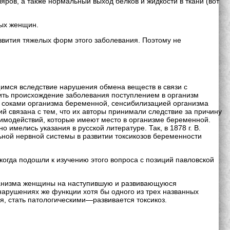
ров, а также нормальный выход белков и жидкости в ткани (вот
ных женщин.
звития тяжелых форм этого заболевания. Поэтому не
щимся вследствие нарушения обмена веществ в связи с
ить происхождение заболевания поступлением в организм
 соками организма беременной, сенсибилизацией организма
 связана с тем, что их авторы принимали следствие за причину
аимодействий, которые имеют место в организме беременной.
имелись указания в русской литературе. Так, в 1878 г. В.
ьной нервной системы в развитии токсикозов беременности
когда подошли к изучению этого вопроса с позиций павловской
рганизма женщины на наступившую и развивающуюся
нарушениях же функции хотя бы одного из трех названных
я, стать патологическими—развивается токсикоз.