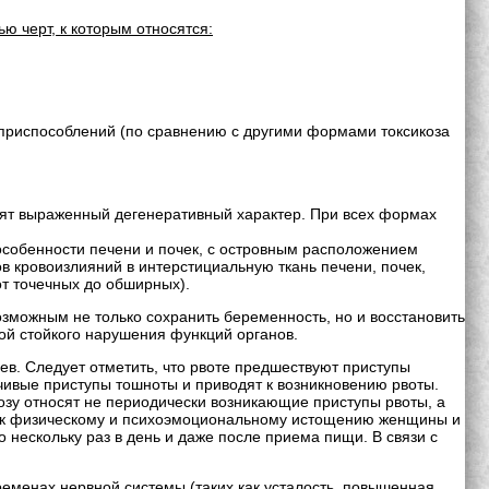
 черт, к которым относятся:
 приспособлений (по сравнению с другими формами токсикоза
ят выраженный дегенеративный характер. При всех формах
особенности печени и почек, с островным расположением
в кровоизлияний в интерстициальную ткань печени, почек,
от точечных до обширных).
зможным не только сохранить беременность, но и восстановить
ой стойкого нарушения функций органов.
в. Следует отметить, что рвоте предшествуют приступы
чивые приступы тошноты и приводят к возникновению рвоты.
козу относят не периодически возникающие приступы рвоты, а
т к физическому и психоэмоциональному истощению женщины и
нескольку раз в день и даже после приема пищи. В связи с
еменах нервной системы (таких как усталость, повышенная