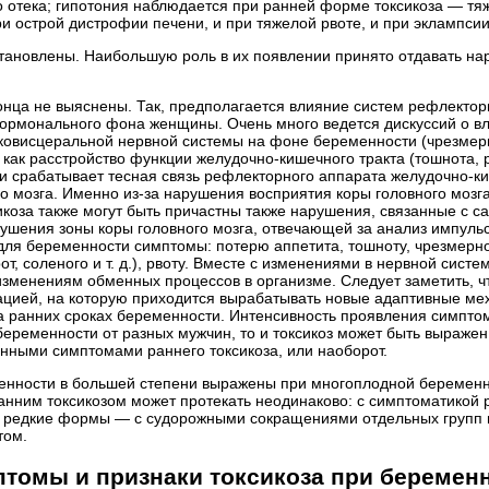
его отека; гипотония наблюдается при ранней форме токсикоза — т
и острой дистрофии печени, и при тяжелой рвоте, и при эклампсии и
становлены. Наибольшую роль в их появлении принято отдавать н
нца не выяснены. Так, предполагается влияние систем рефлектор
 гормонального фона женщины. Очень много ведется дискуссий о 
иковисцеральной нервной системы на фоне беременности (чрезмерн
, как расстройство функции желудочно-кишечного тракта (тошнота, 
и срабатывает тесная связь рефлекторного аппарата желудочно-ки
о мозга. Именно из-за нарушения восприятия коры головного мозг
икоза также могут быть причастны также нарушения, связанные с
шения зоны коры головного мозга, отвечающей за анализ импульс
для беременности симптомы: потерю аппетита, тошноту, чрезмерн
т, соленого и т. д.), рвоту. Вместе с изменениями в нервной си
 изменениям обменных процессов в организме. Следует заметить, чт
туацией, на которую приходится вырабатывать новые адаптивные 
а ранних сроках беременности. Интенсивность проявления симптомо
 беременности от разных мужчин, то и токсикоз может быть выраже
нными симптомами раннего токсикоза, или наоборот.
еменности в большей степени выражены при многоплодной беремен
ранним токсикозом может протекать неодинаково: с симптоматикой
 редкие формы — с судорожными сокращениями отдельных групп м
том.
томы и признаки токсикоза при беремен