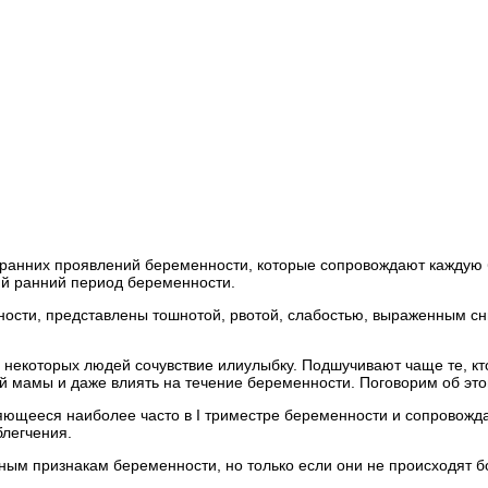
ранних проявлений беременности, которые сопровождают каждую б
ий ранний период беременности.
сти, представлены тошнотой, рвотой, слабостью, выраженным сни
 некоторых людей сочувствие илиулыбку. Подшучивают чаще те, кт
й мамы и даже влиять на течение беременности. Поговорим об это
ющееся наиболее часто в I триместре беременности и сопровожд
легчения.
ным признакам беременности, но только если они не происходят бо