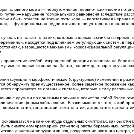
оры головного мозга — переутомление, нервно-психические потряс
 путей,— нарушение гормонального равновесия вследствие расстр
должен быть отнесен не только путь: кора — вегетативная нервная
ан,— функциональная недостаточность рецепторного аппарата пе
ует учесть не только те из них, которые впервые возникли во врем
беременной, находятся под влиянием регулирующих систем, в пер
стояниях, извращаются механизмы корковисцеральной регуляции, 
и.
ак проявление особой, извращенной реакции организма на беремен
у, имеют ворсинки хориона. За это, например, говорят случаи ра
ния функций и морфологические (структурные) изменения в разли
тся обнаружить преимущественное, более заметное поражение како
 всего поражаются те органы и системы, которые в силу различны
ению с другими по понятным причинам влечет за собой более отче
линические формы заболевания. В зависимости от того, какой орга
ерматопатии, гепатопатии, гематопатии, артропатии, остеопатии, 
 основываться на каких-нибудь отдельных симптомах, как бы отчет
 быть симптомом чрезмерной (тяжелой) рвоты беременных, острой 
ческие движения желудка и кишок, раздражение рвотного центра, в