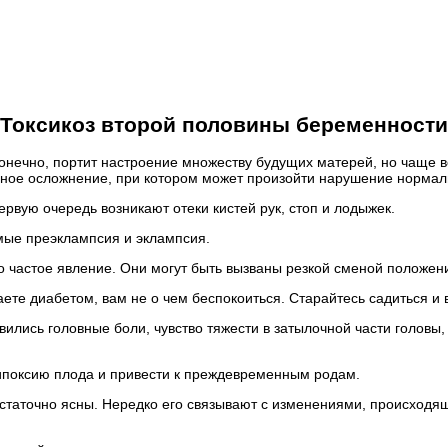
Токсикоз второй половины беременности
конечно, портит настроение множеству будущих матерей, но чаще 
ное осложнение, при котором может произойти нарушение нормал
ервую очередь возникают отеки кистей рук, стоп и лодыжек.
мые преэклампсия и эклампсия.
частое явление. Они могут быть вызваны резкой сменой положени
ете диабетом, вам не о чем беспокоиться. Старайтесь садиться и 
ились головные боли, чувство тяжести в затылочной части головы,
ипоксию плода и привести к преждевременным родам.
статочно ясны. Нередко его связывают с изменениями, происходя