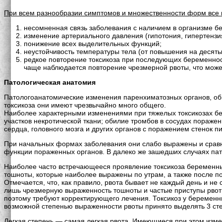
При всем разнообразии симптомов и множественности форм все 
несомненная связь заболевания с наличием в организме б
изменение артериального давления (гипотония, гипертензи
понижение всех выделительных функций;
неустойчивость температуры тела (от повышения на десяты
редкое повторение токсикоза при последующих беременнос
чаще наблюдается повторение чрезмерной рвоты, что мож
Патологическая анатомия
Патологоанатомические изменения паренхиматозных органов, об
токсикоза они имеют чрезвычайно много общего.
Наиболее характерными изменениями при тяжелых токсикозах бер
участков некротической ткани; обилие тромбов в сосудах пораже
сердца, головного мозга и других органов с поражением стенок п
При начальных формах заболевания они слабо выражены и сравни
функции пораженных органов. В далеко же зашедших случаях пат
Наиболее часто встречающееся проявление токсикоза беременных
тошноты, которые наиболее выражены по утрам, а также после п
Отмечается, что, как правило, рвота бывает не каждый день и н
лишь чрезмерную выраженность тошноты и частые приступы рво
поэтому требуют корректирующего лечения. Токсикоз у беременны
возможной степенью выраженности рвоты принято выделять 3 сте
Легкая степень — самая легкая рвота. Имеющиеся при этом изме