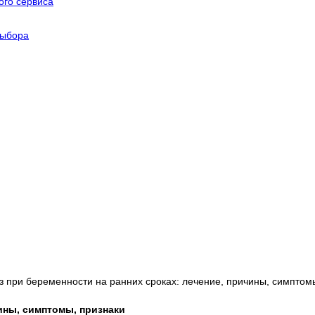
го сервиса
выбора
з при беременности на ранних сроках: лечение, причины, симптом
чины, симптомы, признаки