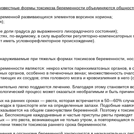
известные формы токсикоза беременности объединяются общностью
еременной развивающихся элементов ворсинок хориона;
я);
е доли градуса до выраженного лихорадочного состояния);
тях, по-видимому, в силу выработки регуляторно-компенсаторных
ет иметь условнорефлекторное происхождение).
наруживаемые при тяжелых формах токсикозов беременности, нос
еменности являются: некроз клеток паренхиматозных органов, в 
нных органов, особенно в печеночных венах; множественность очаго
итающих их сосудов; отек головного мозга и кровоизлияния в него (
тельно легко поддаются лечению. Благодаря этому становится во
ологический процесс может оказаться необратимым и быть причин
 на ранних сроках — рвота, которая встречается в 50—60% случае
оездок в транспорте или на определенные запахи. Подобные навяз
е сказывается на общем самочувствии беременной. Поэтому к токси
ты. Беспокоящие каждодневные и частые приступы рвоты приводя
х — это рвота, возникающая не только утром, а повторяющаяся по 
пени тяжести токсикоза раннего срока беременности.
нения в организме беременной заключаются в незначительных пер