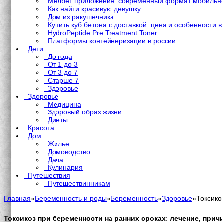
Мелбет приложение: современный формат мобильно
Как найти красивую девушку
Дом из ракушечника
Купить куб бетона с доставкой: цена и особенности 
HydroPeptide Pre Treatment Toner
Платформы контейнеризации в россии
Дети
До года
От 1 до 3
От 3 до 7
Старше 7
Здоровье
Здоровье
Медицина
Здоровый образ жизни
Диеты
Красота
Дом
Жилье
Домоводство
Дача
Кулинария
Путешествия
Путешествинникам
Главная
»
Беременность и роды
»
Беременность
»
Здоровье
»
Токсико
Токсикоз при беременности на ранних сроках: лечение, при