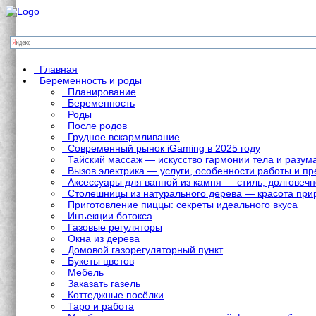
Главная
Беременность и роды
Планирование
Беременность
Роды
После родов
Грудное вскармливание
Современный рынок iGaming в 2025 году
Тайский массаж — искусство гармонии тела и разум
Вызов электрика — услуги, особенности работы и 
Аксессуары для ванной из камня — стиль, долговечн
Столешницы из натурального дерева — красота при
Приготовление пиццы: секреты идеального вкуса
Инъекции ботокса
Газовые регуляторы
Окна из дерева
Домовой газорегуляторный пункт
Букеты цветов
Мебель
Заказать газель
Коттеджные посёлки
Таро и работа