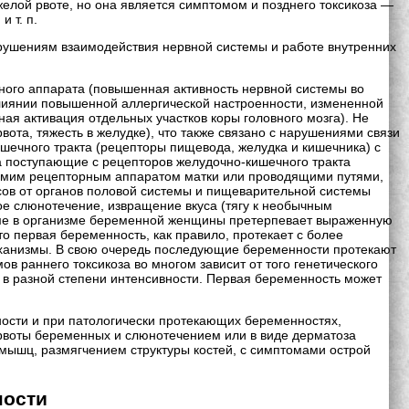
яжелой рвоте, но она является симптомом и позднего токсикоза —
 т. п.
арушениям взаимодействия нервной системы и работе внутренних
ного аппарата (повышенная активность нервной системы во
влиянии повышенной аллергической настроенности, измененной
ая активация отдельных участков коры головного мозга). Не
рвота, тяжесть в желудке), что также связано с нарушениями связи
шечного тракта (рецепторы пищевода, желудка и кишечника) с
а поступающие с рецепторов желудочно-кишечного тракта
 самим рецепторным аппаратом матки или проводящими путями,
ов от органов половой системы и пищеварительной системы
ое слюнотечение, извращение вкуса (тягу к необычным
стеме в организме беременной женщины претерпевает выраженную
о первая беременность, как правило, протекает с более
механизмы. В свою очередь последующие беременности протекают
в раннего токсикоза во многом зависит от того генетического
н в разной степени интенсивности. Первая беременность может
ности и при патологически протекающих беременностях,
 рвоты беременных и слюнотечением или в виде дерматоза
ышц, размягчением структуры костей, с симптомами острой
ности