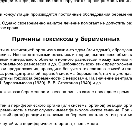
дущей матери, вследствие чего нарушается проницаемость капилля
кой консультации производятся постоянные обследования беремен
. Однако своевременно начатое лечение помогает не допустить ра
ас врача.
Причины токсикоза у беременных
ти интоксикацией организма каким-то ядом (или ядами), образую
ились. Несостоятельными оказались и теории, пытавшиеся объясн
ями минерального обмена и ионного равновесия между тканями и
онального равновесия и др. Ошибочность всех этих предположений
вои предположения, проводили без учета тех сложных связей и вз
ь роль центральной нервной системы беременной, на что уже давно 
артины токсикоза беременности с неврозами. На значение централ
И. Здравомыслов (1930), В. В. Строганов (1940) и др.
токсикозов беременности внесена лишь в самое последнее время, 
утей и периферического органа (или системы органов) реакция о
ременность в таких случаях имеет физиологическое течение. При 
еский орган) реакции организма на беременность могут извратитьс
путей или периферического органа, очень много.