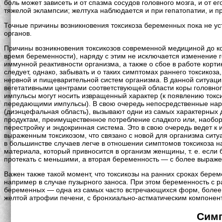
боль может зависеть и от спазма сосудов головного мозга, и от 
тяжелой эклампсии; желтуха наблюдается и при гепатопатии, и пр
Точные причины возникновения токсикоза беременных пока не у
органов.
Причины возникновения токсикозов современной медициной до ко
время беременности), наряду с этим не исключается изменение
иммунной реактивности организма, а также о сбое в работе корт
следует, однако, забывать и о таких симптомах раннего токсикоза
нервной и пищеварительной систем организма. В данной ситуаци
вегетативными центрами соответствующей области коры головног
импульсы могут носить извращенный характер (к появлению токс
передающими импульсы). В свою очередь непосредственные нару
(диэнцефальная область), вызывают одни из самых характерных 
продуктам, преимущественное потребление сладкого или, наоборо
перестройку и эндокринная система. Это в свою очередь ведет к
выраженным токсикозом, что связано с новой для организма си
в большинстве случаев легче в отношении симптомов токсикоза н
материала, который привносится в организм женщины, т. е. если
протекать с меньшими, а вторая беременность — с более выраже
Важен также такой момент, что токсикозы на ранних сроках бер
например в случае пузырного заноса. При этом беременность с 
беременных — одна из самых часто встречающихся форм, более
желтой атрофии печени, с бронхиально-астматическим компонен
Симп