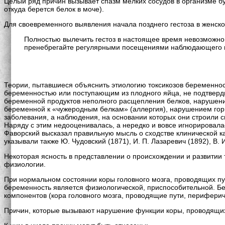
Целый ряд причин вызывает спазм мелких сосудов в организме бу
откуда берется белок в моче).
Для своевременного выявления начала позднего гестоза в женс
Полностью вылечить гестоз в настоящее время невозможно
пренебрегайте регулярными посещениями наблюдающего в
Теории, пытавшиеся объяснить этиологию токсикозов беременнос
беременностью или поступающим из плодного яйца, не подтверд
беременной продуктов неполного расщепления белков, нарушени
беременной к «чужеродным белкам» (аллергия), нарушением горм
заболевания, а наблюдения, на основании которых они строили с
Наряду с этим недооценивалась, а нередко и вовсе игнорировалас
Фаворский высказал правильную мысль о сходстве клинической к
указывали также Ю. Чудовский (1871), И. П. Лазаревич (1892), В. 
Некоторая ясность в представлении о происхождении и развитии 
физиологии.
При нормальном состоянии коры головного мозга, проводящих п
беременность является физиологической, приспособительной. Бе
компонентов (кора головного мозга, проводящие пути, периферич
Причин, которые вызывают нарушение функции коры, проводящих 