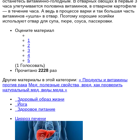
останетесь витаминно-голодным. В отварных овощах в первые 3
часа улетучивается половина витаминов, в отварном картофеле
— в течение часа. А ведь в процессе варки и так большая часть
витаминов «ушла» в отвар. Поэтому хорошие хозяйки
используют отвар для супа, пюре, соуса, пассеровки.
Оцените материал
1
2
3
4
5
(1 Голосовать)
Прочитано
2228
раз
Другие материалы в этой категории:
« Продукты и витамины
против рака
Мед: полезные свойства, вред, как проверить
натуральный мед, виды меда »
Здоровый образ жизни
Йога
Здоровое питание
Цирроз печени