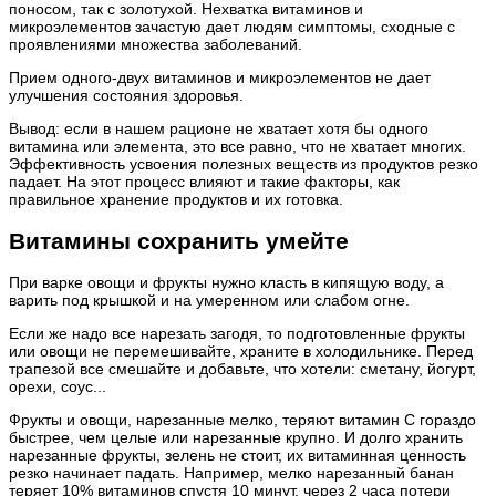
поносом, так с золотухой. Нехватка витаминов и
микроэлементов зачастую дает людям симптомы, сходные с
проявлениями множества заболеваний.
Прием одного-двух витаминов и микроэлементов не дает
улучшения состояния здоровья.
Вывод: если в нашем рационе не хватает хотя бы одного
витамина или элемента, это все равно, что не хватает многих.
Эффективность усвоения полезных веществ из продуктов резко
падает. На этот процесс влияют и такие факторы, как
правильное хранение продуктов и их готовка.
Витамины сохранить умейте
При варке овощи и фрукты нужно класть в кипящую воду, а
варить под крышкой и на умеренном или слабом огне.
Если же надо все нарезать загодя, то подготовленные фрукты
или овощи не перемешивайте, храните в холодильнике. Перед
трапезой все смешайте и добавьте, что хотели: сметану, йогурт,
орехи, соус...
Фрукты и овощи, нарезанные мелко, теряют витамин С гораздо
быстрее, чем целые или нарезанные крупно. И долго хранить
нарезанные фрукты, зелень не стоит, их витаминная ценность
резко начинает падать. Например, мелко нарезанный банан
теряет 10% витаминов спустя 10 минут, через 2 часа потери