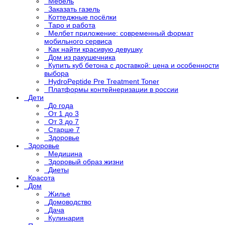
Мебель
Заказать газель
Коттеджные посёлки
Таро и работа
Мелбет приложение: современный формат
мобильного сервиса
Как найти красивую девушку
Дом из ракушечника
Купить куб бетона с доставкой: цена и особенности
выбора
HydroPeptide Pre Treatment Toner
Платформы контейнеризации в россии
Дети
До года
От 1 до 3
От 3 до 7
Старше 7
Здоровье
Здоровье
Медицина
Здоровый образ жизни
Диеты
Красота
Дом
Жилье
Домоводство
Дача
Кулинария