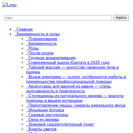
Главная
Беременность и роды
Планирование
Беременность
Роды
После родов
Грудное вскармливание
Современный рынок iGaming в 2025 году
Тайский массаж — искусство гармонии тела и
разума
Вызов электрика — услуги, особенности работы и
преимущества профессиональной помощи
Аксессуары для ванной из камня — стиль,
долговечность и практичность
Столешницы из натурального дерева — красота
природы в вашем интерьере
Приготовление пиццы: секреты идеального вкуса
Инъекции ботокса
Газовые регуляторы
Окна из дерева
Домовой газорегуляторный пункт
Букеты цветов