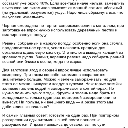
составят уже около 40%. Если все-таки иначе нельзя, замедлить
исчезновение витаминов поможет лимонный сок или яблочный
(натуральный, разумеется) уксус. Надо лишь сбрызнуть все, что
вы успели измельчить.
Черная смородина не терпит соприкосновения с металлом, при
заготовке ее впрок нужно использовать деревянный пестик и
эмалированную посуду.
Ревень, собранный в жаркую погоду, особенно если она стояла
продолжительное время, успел накопить вредную для
организма щавелевую кислоту. Эта кислота выводит кальций из
кровяного русла. Значит, черешки ревеня надо собирать ранней
весной или ближе к осени, когда не жарко.
Для заготовки ягод и овощей впрок лучше использовать
заморозку. При таком способе витаминов сохраняется
значительно больше. Можно и зелень замораживать, но для
этого ее мелко шинкуют и кладут в кулечки. Некоторые хозяйки
заливают зелень водой и замораживают в контейнерах. Но
нужно помнить одно: ягоды, фрукты и зелень надо брать из
холодильника только один раз: повторной заморозки они не
вынесут. Ни пользы, ни внешнего вида — а разве этого мы
добивались изначально?
И самый главный совет: готовьте на один раз. При повторном
разогревании еды витамины в ней почти полностью
разрушаются. И даже наевшись до отвала, вы, по сути,