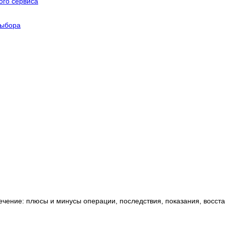
го сервиса
выбора
ечение: плюсы и минусы операции, последствия, показания, восст