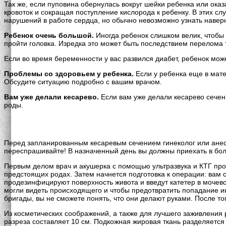
Так же, если пуповина обернулась вокруг шейки ребенка или ока
кровоток и сокращая поступление кислорода к ребенку. В этих с
нарушений в работе сердца, но обычно невозможно узнать наверн
Ребенок очень большой.
Иногда ребенок слишком велик, чтобы 
пройти головка. Изредка это может быть последствием перелома 
Если во время беременности у вас развился диабет, ребенок мож
Проблемы со здоровьем у ребенка.
Если у ребенка еще в мате
Обсудите ситуацию подробно с вашим врачом.
Вам уже делали кесарево.
Если вам уже делали кесарево сечени
роды.
Перед запланированным кесаревым сечением гинеколог или анесте
переспрашивайте! В назначенный день вы должны приехать в боль
Первым делом врач и акушерка с помощью ультразвука и КТГ про
предстоящих родах. Затем начнется подготовка к операции: вам 
продезинфицируют поверхность живота и введут катетер в мочев
могли видеть происходящего и чтобы предотвратить попадание и
бригады, вы не сможете понять, что они делают руками. После тог
Из косметических соображений, а также для лучшего заживления
разреза составляет 10 см. Подкожная жировая ткань разделяетс