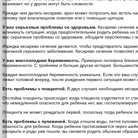
возникает, но у других могут быть сложности.
Прежде чем делать кесарево, врач может попросить вас встать на
головку при влагалищном осмотре или с помощью щипцов.
У вас серьезные проблемы со здоровьем.
Кесарево сечение м
возникнуть ситуация, когда предпочтительнее родить ребенка на
вас серьезные проблемы со здоровьем, обсудите перспективы с 
Изредка кесарево сечение делается, чтобы предотвратить зараж
причиной серьезного заболевания. Кесарево сечение позволяет и
У вас многоплодная беременность.
Примерно половина близнец
беременности. С тройнями и больше другая история. Большинств
Каждая многоплодная беременность уникальна. Если это ваш случ
лежат головкой вперед, после рождения первого ситуация может 
Есть проблемы с плацентой.
В двух случаях необходимо кесаре
Отслойка плаценты происходит, когда плацента отделяется от сте
что немедленной опасности для ребенка нет, вас госпитализирую
Плацента не может рождаться первой, поскольку тогда ребенок ли
Есть проблемы с пуповиной.
Когда отошли воды, петля пупови
опасность для ребенка. Когда ребенок протискивается через шей
раскрыта и роды уже пошли, вы сможете родить обычным образом