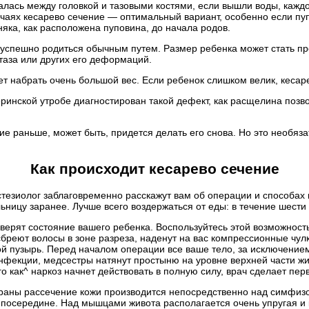
залась между головкой и тазовыми костями, если вышли воды, кажд
лучаях кесарево сечение — оптимальный вариант, особенно если пу
яка, как расположена пуповина, до начала родов.
успешно родиться обычным путем. Размер ребенка может стать про
таза или других его деформаций.
ет набрать очень большой вес. Если ребенок слишком велик, кесар
ринской утробе диагностирован такой дефект, как расщелина позв
е раньше, может быть, придется делать его снова. Но это необяз
Как происходит кесарево сечение
зиолог заблаговременно расскажут вам об операции и способах на
ницу заранее. Лучше всего воздержаться от еды: в течение шести
верят состояние вашего ребенка. Воспользуйтесь этой возможност
сбреют волосы в зоне разреза, наденут на вас компрессионные чул
ой пузырь. Перед началом операции все ваше тело, за исключение
нфекции, медсестры натянут простыню на уровне верхней части жи
о как^ наркоз начнет действовать в полную силу, врач сделает пер
 раны рассечение кожи производится непосредственно над симфиз
я посередине. Над мышцами живота располагается очень упругая и