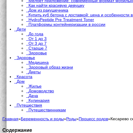
Мелбет приложение: современный формат мобильно
Как найти красивую девушку
Дом из ракушечника
Купить куб бетона с доставкой: цена и особенности 
HydroPeptide Pre Treatment Toner
Платформы контейнеризации в россии
Дети
До года
От 1 до 3
От 3 до 7
Старше 7
Здоровье
Здоровье
Медицина
Здоровый образ жизни
Диеты
Красота
Дом
Жилье
Домоводство
Дача
Кулинария
Путешествия
Путешествинникам
Главная
»
Беременность и роды
»
Роды
»
Процесс родов
»
Кесарево с
Содержание