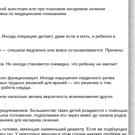
ной анестезии или при плановом кесаревом сечении
можна по медицинским показаниям.
. Иногда операцию делают, даже если и мать, и ребенок в
ьно — слишком медленно или вовсе останавливаются. Причины
. Но иногда становится очевидно, что ребенку не хватает
лохо функционирует. Иногда нарушения сердечного ритма
самых трудных решений для врачей — это решение о том,
 работа сердца.
или насколько велика вероятность возникновения других
 предлежанием. Большинство таких детей рождаются с помощью
ьное положение, подталкивая его через живот до начала родов,
занием для кесарева сечения.
ть головки, имеющая наименьший диаметр. Если же подбородок
аш таз. У некоторых женщин в этом случае никаких проблем не