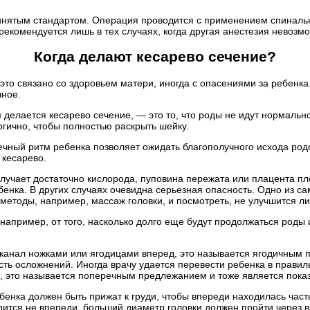
инятым стандартом. Операция проводится с применением спиналь
 рекомендуется лишь в тех случаях, когда другая анестезия невоз
Когда делают кесарево сечение?
это связано со здоровьем матери, иногда с опасениями за ребенка
чное.
 делается кесарево сечение, — это то, что роды не идут нормал
гично, чтобы полностью раскрыть шейку.
чный ритм ребенка позволяет ожидать благополучного исхода родов
 кесарево.
олучает достаточно кислорода, пуповина пережата или плацента п
ебенка. В других случаях очевидна серьезная опасность. Одно из 
методы, например, массаж головки, и посмотреть, не улучшится ли
например, от того, насколько долго еще будут продолжаться роды 
 канал ножками или ягодицами вперед, это называется ягодичным
сть осложнений. Иногда врачу удается перевести ребенка в правил
, это называется поперечным предлежанием и тоже является пока
бенка должен быть прижат к груди, чтобы впереди находилась час
дится не впереди, больший диаметр головки должен пройти через в