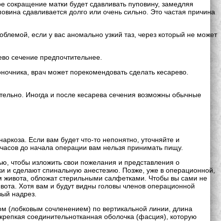
ое сокращение матки будет сдавливать пуповину, замедляя
повина сдавливается долго или очень сильно. Это частая причина
блемой, если у вас аномально узкий таз, через который не может
ево сечение предпочтительнее.
оночника, врач может порекомендовать сделать кесарево.
ательно. Иногда и после кесарева сечения возможны обычные
ркоза. Если вам будет что-то непонятно, уточняйте и
 часов до начала операции вам нельзя принимать пищу.
ью, чтобы изложить свои пожелания и представления о
ки и сделают спинальную анестезию. Позже, уже в операционной,
м живота, обложат стерильными салфетками. Чтобы вы сами не
вота. Хотя вам и будут видны головы членов операционной
вый надрез.
ом (лобковым сочленением) по вертикальной линии, длина
 крепкая соединительнотканная оболочка (фасция), которую