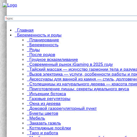
Главная
Беременность и роды
Планирование
Беременность
Роды
После родов
Грудное вскармливание
Современный рынок iGaming в 2025 году
Тайский массаж — искусство гармонии тела и разум
Вызов электрика — услуги, особенности работы и 
Аксессуары для ванной из камня — стиль, долговечн
Столешницы из натурального дерева — красота при
Приготовление пиццы: секреты идеального вкуса
Инъекции ботокса
Газовые регуляторы
Окна из дерева
Домовой газорегуляторный пункт
Букеты цветов
Мебель
Заказать газель
Коттеджные посёлки
Таро и работа