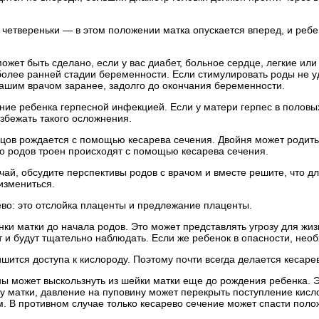
 четвереньки — в этом положении матка опускается вперед, и ребе
ожет быть сделано, если у вас диабет, больное сердце, легкие ил
 более ранней стадии беременности. Если стимулировать роды не у
вашим врачом заранее, задолго до окончания беременности.
ение ребенка герпесной инфекцией. Если у матери герпес в половы
збежать такого осложнения.
ов рождается с помощью кесарева сечения. Двойня может родиться
о родов троен происходят с помощью кесарева сечения.
ай, обсудите перспективы родов с врачом и вместе решите, что дл
измениться.
во: это отслойка плаценты и предлежание плаценты.
нки матки до начала родов. Это может представлять угрозу для жи
т и будут тщательно наблюдать. Если же ребенок в опасности, нео
шится доступа к кислороду. Поэтому почти всегда делается кесаре
ны может выскользнуть из шейки матки еще до рождения ребенка.
ку матки, давление на пуповину может перекрыть поступление кисл
. В противном случае только кесарево сечение может спасти поло