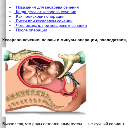
Показания для кесарева сечения
Когда делают кесарево сечение
Как происходит операция
Риски при кесаревом сечении
Чего ожидать при кесаревом сечении
После операции
Кесарево сечение: плюсы и минусы операции, последствия,
Бывает так, что роды естественным путем — не лучший вариант.