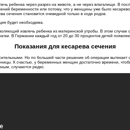
ечь ребенка через разрез на животе, а не через влагалище. В по
ожнений беременности или потому, что у женщины уже было кесаре
а сечения становится очевидной только в ходе родов.
ация будет необходима.
воляющий извлечь ребенка из материнской утробы. В этом случае о
матки. В Германии каждый год от 20 до 30 процентов детей появляю
Показания для кесарева сечения
ительными. Но по большей части решение об операции вытекает ср
ницы. К счастью, у беременных женщин достаточно времени, чтобы
жным, случаются редко.