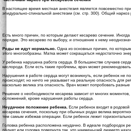
В настоящее время местная анестезия является повсеместно пр
эпидурально-спинальной анестезии (см. стр. 300). Общий наркоз
Есть много причин, по которым делают кесарево сечение. Иногда 
порядке. Это кесарево по выбору, и отношение к нему неоднозна
Роды не идут нормально.
Одна из основных причин, по которым
этого многообразны. Матка может сокращаться недостаточно энер
У ребенка нарушена работа сердца. В большинстве случаев серде
кислорода. Если есть такие проблемы, врач может рекомендовать
Нарушения в работе сердца могут возникнуть, если ребенок не п
происходят, но ничто не указывает на реальную опасность для р
насколько велика эта опасность. Врач может попробовать разные 
Решение о необходимости кесарева зависит от многих моментов, 
осложнений, кроме нарушения работы сердца.
Неудачное положение ребенка.
Если ребенок входит в родовой
кесарева сечения, поскольку при обычных родах велика вероятно
тем самым избежав операции. Если ребенок лежит горизонтально
Головка ребенка расположена неудачно. В идеале подбородок ре
поднят или головка повернута так, что наименьший диаметр нахо