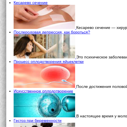
Кесарево сечение
Кесарево сечение — хирург
Послеродовая депрессия, как бороться?
Это психическое заболева
Процесс оплодотворения яйцеклетки
После достижения половой
Искусственное оплодотворение
В настоящее время у моло
Гестоз при беременности