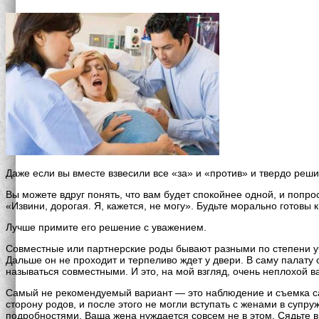
Даже если вы вместе взвесили все «за» и «против» и твердо реш
Вы можете вдруг понять, что вам будет спокойнее одной, и попр
«Извини, дорогая. Я, кажется, не могу». Будьте морально готовы
Лучше примите его решение с уважением.
Совместные или партнерские роды бывают разными по степени уча
Дальше он не проходит и терпеливо ждет у двери. В саму палату
называться совместными. И это, на мой взгляд, очень неплохой в
Самый не рекомендуемый вариант — это наблюдение и съемка с
сторону родов, и после этого не могли вступать с женами в суп
подробностями. Ваша жена нуждается совсем не в этом. Сядьте в 