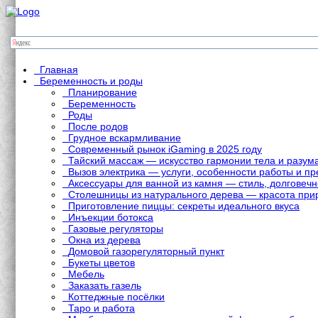
Главная
Беременность и роды
Планирование
Беременность
Роды
После родов
Грудное вскармливание
Современный рынок iGaming в 2025 году
Тайский массаж — искусство гармонии тела и разум
Вызов электрика — услуги, особенности работы и 
Аксессуары для ванной из камня — стиль, долговечн
Столешницы из натурального дерева — красота при
Приготовление пиццы: секреты идеального вкуса
Инъекции ботокса
Газовые регуляторы
Окна из дерева
Домовой газорегуляторный пункт
Букеты цветов
Мебель
Заказать газель
Коттеджные посёлки
Таро и работа