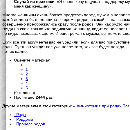
Случай из практики
. «Я очень хочу ощущать поддержку му
меня как женщину».
Многие женщины очень боятся предстать перед мужем в непривл
какой должна быть женщина во время родов, а какой — на званых 
совершенно преображались сразу после родов. Они как будто нач
глядя на свою только что родившую женщину, видит ее невероятно 
не видел «кровавых сцен». И еще: рожая с мужем, вы можете сдел
Если все эти аргументы вас не убедили, если для вас присутстви
роды. Пусть он увидит вас уже после того, как все будет позад
не так важно.
Оцените материал
1
2
3
4
5
(0 голосов)
Прочитано
2444
раз
Другие материалы в этой категории:
« Амниотомия при родах
Поз
Роды
Роддома
Процесс родов