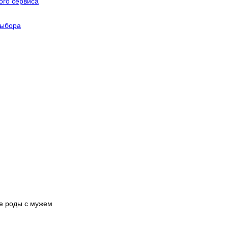
го сервиса
выбора
е роды с мужем