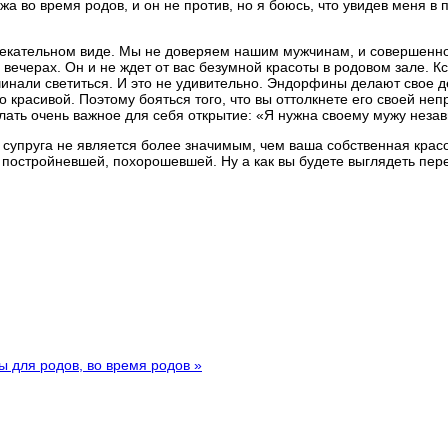
жа во время родов, и он не против, но я боюсь, что увидев меня 
екательном виде. Мы не доверяем нашим мужчинам, и совершенно
вечерах. Он и не ждет от вас безумной красоты в родовом зале. К
инали светиться. И это не удивительно. Эндорфины делают свое де
красивой. Поэтому бояться того, что вы оттолкнете его своей непр
ать очень важное для себя открытие: «Я нужна своему мужу независ
е супруга не является более значимым, чем ваша собственная крас
и — постройневшей, похорошевшей. Ну а как вы будете выглядеть п
ы для родов, во время родов »