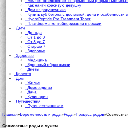
Мелбет приложение: современный формат мобильно
Как найти красивую девушку
Дом из ракушечника
Купить куб бетона с доставкой: цена и особенности 
HydroPeptide Pre Treatment Toner
Платформы контейнеризации в россии
Дети
До года
От 1 до 3
От 3 до 7
Старше 7
Здоровье
Здоровье
Медицина
Здоровый образ жизни
Диеты
Красота
Дом
Жилье
Домоводство
Дача
Кулинария
Путешествия
Путешествинникам
Главная
»
Беременность и роды
»
Роды
»
Процесс родов
»
Совместны
Совместные роды с мужем