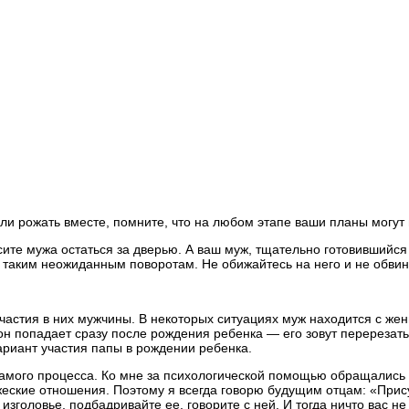
или рожать вместе, помните, что на любом этапе ваши планы могут
осите мужа остаться за дверью. А ваш муж, тщательно готовившийс
 к таким неожиданным поворотам. Не обижайтесь на него и не обвин
стия в них мужчины. В некоторых ситуациях муж находится с женщ
 он попадает сразу после рождения ребенка — его зовут перерезат
ариант участия папы в рождении ребенка.
амого процесса. Ко мне за психологической помощью обращались
ружеские отношения. Поэтому я всегда говорю будущим отцам: «Прис
изголовье, подбадривайте ее, говорите с ней. И тогда ничто вас 