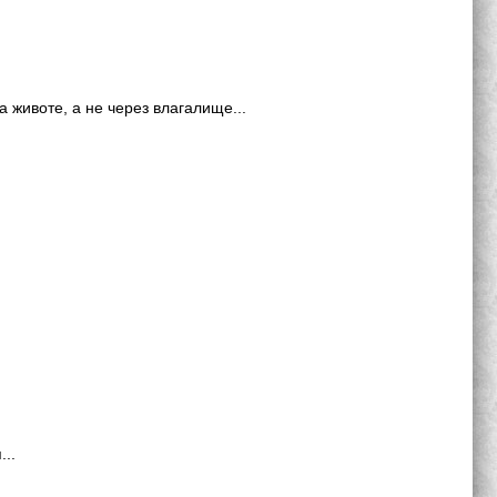
 животе, а не через влагалище...
…
..