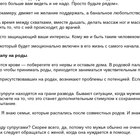
его больше вам видеть и не надо. Просто будьте рядом».
камеру, движет не желание поддержать, а банальное любопытство.
время между схватками, вместе дышать, делать массаж ног и мас
ь то, что с ней происходит, до врачей.
осто защищающий ваши интересы. Кому же и быть таким человеком,
 который будет эмоционально включен в его жизнь с самого начала.
папу на роды
.
я крови — поберегите его нервы и оставьте дома. В родовой палате
го чтобы принимать роды, приходится заниматься чувствительным 
, присутствовавших на родах, возникают проблемы с потенцией. Есл
упруги находятся на грани развода. Бывают ситуации, когда мужчи
чете на то, что это станет дополнительным стимулом к сохранению
пытание.
Я знаю семьи, которые распались после совместных родов. И знаю
 супругами? Скорее всего, да, потому что мужья обычно не очень 
ак следует обращаться с женой, когда она нуждается в помощи.