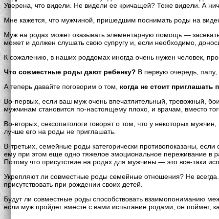
Уверена, что видели. Не видели ее кричащей? Тоже видели. А нич
Мне кажется, что мужчиной, пришедшим поснимать роды на видео
Муж на родах может оказывать элементарную помощь — засекать 
может и должен слушать свою супругу и, если необходимо, доносит
К сожалению, в наших роддомах иногда очень нужен человек, пр
Что совместные роды дают ребенку?
В первую очередь, папу,
А теперь давайте поговорим о том,
когда не стоит приглашать 
Во-первых, если ваш муж очень впечатлительный, тревожный, боитс
мужчинам становится по-настоящему плохо, и врачам, вместо то
Во-вторых, сексопатологи говорят о том, что у некоторых мужчин
лучше его на роды не приглашать.
В-третьих, семейные роды категорически противопоказаны, если с
ему при этом еще одно тяжелое эмоциональное переживание в рас
Потому что присутствие на родах для мужчины — это все-таки ис
Укрепляют ли совместные роды семейные отношения? Не всегда. 
присутствовать при рождении своих детей.
Будут ли совместные роды способствовать взаимопониманию между
если муж пройдет вместе с вами испытание родами, он поймет, к