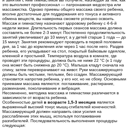
и занятий с ним гимнастикой вы получите, наблюдая за тем, как
это выполняет профессионал — патронажная медсестра или
массажистка. Однако приемы общего массажа своего ребенка,
вполне достаточные для поддержания его тонуса и активного
обмена веществ, вы наверняка сможете успешно освоить.
Массаж и гимнастику назначают здоровому ребенку с 4-6-й
недели жизни. Длительность первых сеансов массажа должна
составлять не более 2-3 минут. Постепенно продолжительность
занятий увеличивают до 10 минут, а у детей старше 1 года — до
15 минут. Занятия рекомендуют проводить в первой половине
дня, за 1 час до кормления или через 1 час после него. Раздев
ребенка, его укладывают на стол, покрытый байковым одеялом,
клеенкой и простыней. Температура воздуха в комнате, где
проводят эти процедуры, должна быть не ниже 22 °С (к 1 году
она может быть снижена до 20 °С). Малыша кладут сначала на
спину, затем переворачивают на живот. Руки массажирующего
должны быть чистыми, теплыми, без ссадин. Массажирующий
становится напротив ребенка, у его ног, но не сбоку. Основными
приемами массажа являются: поглаживание, растирание,
разминание, поколачивание и вибрация.
Несомненно, методика массажа и гимнастики различается в
зависимости от возраста ребенка.
Особенностью детей
в возрасте 1,5-3 месяцев
является
выраженный высокий тонус мышц-сгибателей конечностей.
Массажирующий должен направить свои усилия на
расслабление этих мышц, используя поглаживание
разгибателей. Последовательность выполнения процедуры
следующая: