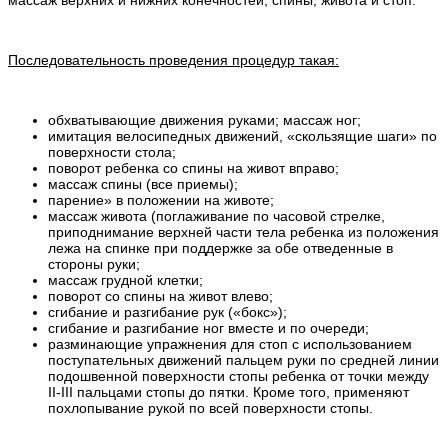
массаж верхних и нижних конечностей, спины, живота и стоп.
Последовательность проведения процедур такая:
обхватывающие движения руками; массаж ног;
имитация велосипедных движений, «скользящие шаги» по
поверхности стола;
поворот ребенка со спины на живот вправо;
массаж спины (все приемы);
парение» в положении на животе;
массаж живота (поглаживание по часовой стрелке,
приподнимание верхней части тела ребенка из положения
лежа на спинке при поддержке за обе отведенные в
стороны руки;
массаж грудной клетки;
поворот со спины на живот влево;
сгибание и разгибание рук («бокс»);
сгибание и разгибание ног вместе и по очереди;
разминающие упражнения для стоп с использованием
поступательных движений пальцем руки по средней линии
подошвенной поверхности стопы ребенка от точки между
II-III пальцами стопы до пятки. Кроме того, применяют
похлопывание рукой по всей поверхности стопы.