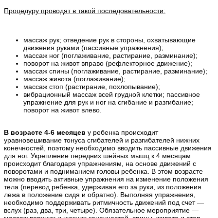
Процедуру проводят в такой последовательности:
массаж рук; отведение рук в стороны, охватывающие
движения руками (пассивные упражнения);
массаж ног (поглаживание, растирание, разминание);
поворот на живот вправо (рефлекторное движение);
массаж спины (поглаживание, растирание, разминание);
массаж живота (поглаживание);
массаж стоп (растирание, похлопывание);
вибрационный массаж всей грудной клетки; пассивное
упражнение для рук и ног на сгибание и разгибание;
поворот на живот влево.
В возрасте 4-6 месяцев
у ребенка происходит
уравновешивание тонуса сгибателей и разгибателей нижних
конечностей, поэтому необходимо вводить пассивные движения
для ног. Укрепление передних шейных мышц к 4 месяцам
происходит благодаря упражнениям, на основе движений с
поворотами и подниманием головы ребенка. В этом возрасте
можно вводить активные упражнения на изменение положения
тела (перевод ребенка, удерживая его за руки, из положения
лежа в положение сидя и обратно). Выполняя упражнения,
необходимо поддерживать ритмичность движений под счет —
вслух (раз, два, три, четыре). Обязательное мероприятие —