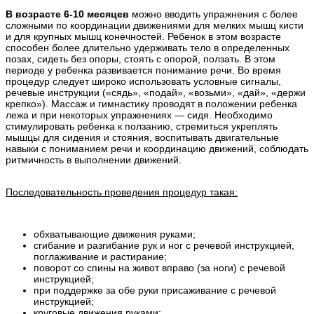
В возрасте 6-10 месяцев
можно вводить упражнения с более
сложными по координации движениями для мелких мышц кисти
и для крупных мышц конечностей. Ребенок в этом возрасте
способен более длительно удерживать тело в определенных
позах, сидеть без опоры, стоять с опорой, ползать. В этом
периоде у ребенка развивается понимание речи. Во время
процедур следует широко использовать условные сигналы,
речевые инструкции («сядь», «подай», «возьми», «дай», «держи
крепко»). Массаж и гимнастику проводят в положении ребенка
лежа и при некоторых упражнениях — сидя. Необходимо
стимулировать ребенка к ползанию, стремиться укреплять
мышцы для сидения и стояния, воспитывать двигательные
навыки с пониманием речи и координацию движений, соблюдать
ритмичность в выполнении движений.
Последовательность проведения процедур такая:
обхватывающие движения руками;
сгибание и разгибание рук и ног с речевой инструкцией,
поглаживание и растирание;
поворот со спины на живот вправо (за ноги) с речевой
инструкцией;
при поддержке за обе руки присаживание с речевой
инструкцией;
круговые движения руками;