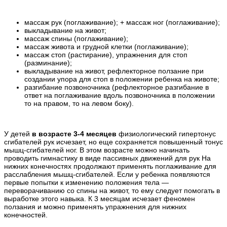
массаж рук (поглаживание); + массаж ног (поглаживание);
выкладывание на живот;
массаж спины (поглаживание);
массаж живота и грудной клетки (поглаживание);
массаж стоп (растирание), упражнения для стоп
(разминание);
выкладывание на живот, рефлекторное ползание при
создании упора для стоп в положении ребенка на животе;
разгибание позвоночника (рефлекторное разгибание в
ответ на поглаживание вдоль позвоночника в положении
то на правом, то на левом боку).
У детей
в возрасте 3-4 месяцев
физиологический гипертонус
сгибателей рук исчезает, но еще сохраняется повышенный тонус
мышц-сгибателей ног. В этом возрасте можно начинать
проводить гимнастику в виде пассивных движений для рук На
нижних конечностях продолжают применять поглаживание для
расслабления мышц-сгибателей. Если у ребенка появляются
первые попытки к изменению положения тела —
переворачиванию со спины на живот, то ему следует помогать в
выработке этого навыка. К 3 месяцам исчезает феномен
ползания и можно применять упражнения для нижних
конечностей.