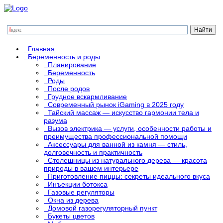
Главная
Беременность и роды
Планирование
Беременность
Роды
После родов
Грудное вскармливание
Современный рынок iGaming в 2025 году
Тайский массаж — искусство гармонии тела и
разума
Вызов электрика — услуги, особенности работы и
преимущества профессиональной помощи
Аксессуары для ванной из камня — стиль,
долговечность и практичность
Столешницы из натурального дерева — красота
природы в вашем интерьере
Приготовление пиццы: секреты идеального вкуса
Инъекции ботокса
Газовые регуляторы
Окна из дерева
Домовой газорегуляторный пункт
Букеты цветов