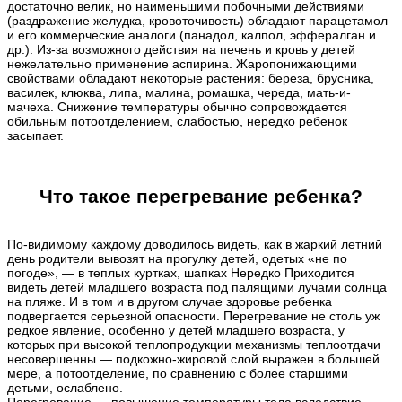
достаточно велик, но наименьшими побочными действиями
(раздражение желудка, кровоточивость) обладают парацетамол
и его коммерческие аналоги (панадол, калпол, эффералган и
др.). Из-за возможного действия на печень и кровь у детей
нежелательно применение аспирина. Жаропонижающими
свойствами обладают некоторые растения: береза, брусника,
василек, клюква, липа, малина, ромашка, череда, мать-и-
мачеха. Снижение температуры обычно сопровождается
обильным потоотделением, слабостью, нередко ребенок
засыпает.
Что такое перегревание ребенка?
По-видимому каждому доводилось видеть, как в жаркий летний
день родители вывозят на прогулку детей, одетых «не по
погоде», — в теплых куртках, шапках Нередко Приходится
видеть детей младшего возраста под палящими лучами солнца
на пляже. И в том и в другом случае здоровье ребенка
подвергается серьезной опасности. Перегревание не столь уж
редкое явление, особенно у детей младшего возраста, у
которых при высокой теплопродукции механизмы теплоотдачи
несовершенны — подкожно-жировой слой выражен в большей
мере, а потоотделение, по сравнению с более старшими
детьми, ослаблено.