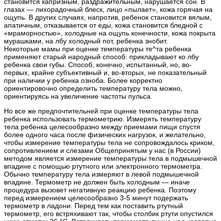
становится капризным, раздражительным, нарушается сон. В
глазах — лихорадочный блеск, лицо «пылает», кожа горячая на
ощупь. В других случаях, напротив, ребенок становится вялым,
апатичным, отказывается от еды, кожа становится бледной с
«мраморностью», холодные на ощупь конечности, кожа покрыта
мурашками, на лбу холодный пот, ребенка знобит.
Некоторые мамы при оценке температуры те^та ребенка
применяют старый народный способ: прикладывают ко лбу
ребенка свои губы. Способ, конечно, испытанный, но, во-
первых, крайне субъективный и, во-вторых, не показательный
при наличии у ребенка озноба. Более корректно
ориентировочно определить температуру тела можно,
ориентируясь на увеличение частоты пульса.
Но все же предпочтительней при оценке температуры тела
ребенка использовать термометрию. Измерять температуру
тела ребенка целесообразно между приемами пищи спустя
более одного часа после физических нагрузок, и желательно,
чтобы измерение температуры тела не сопровождалось криком,
сопротивлением и слезами Общепринятым у нас (в России)
методом является измерение температуры тела в подмышечной
впадине с помощью ртутного или электронного термометра.
Обычно температуру тела измеряют в левой подмышечной
впадине. Термометр не должен быть холодным — иначе
процедура вызовет негативную реакцию ребенка. Поэтому
перед измерением целесообразно 3-5 минут подержать
термометр в ладони. Перед тем как поставить ртутный
термометр, его встряхивают так, чтобы столбик ртути опустился