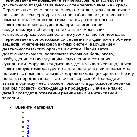
Перегревание — повышение температуры тела вследствие
длительного воздействия высоких температур внешней среды.
Перегревание переносится гораздо тяжелее, чем аналогичное
повышение температуры тела при заболевании, и приводит к
самым тяжелым последствиям вплоть до смертельных.
Повышение температуры тела при перегревании
свидетельствует об исчерпании организмом своих
компенсаторных возможностей по увеличению теплоотдачи.
Перегревание сопровождается серьезными сдвигами в обмене
веществ, угнетением ферментных систем, нарушением
деятельности многих органов и систем. Нарушается
деятельность мозга: появляются головная боль, рвота,
возбуждение с последующим помутнением сознания,
судорогами. Нарушается дыхание, деятельность сердца, почек
Повышенную температуру тела при перегревании невозможно
понизить с помощью обычных жаропонижающих средств. Если у
ребенка перегревание — это очень серьезно! Необходимо
вызвать бригаду «неотложной помощи», а до осмотра ребенка
врачом провести охлаждающие процедуры. Лечение таких
детей проводят в отделении реанимации и интенсивной
терапии.
Оцените материал
1
2
3
4
5