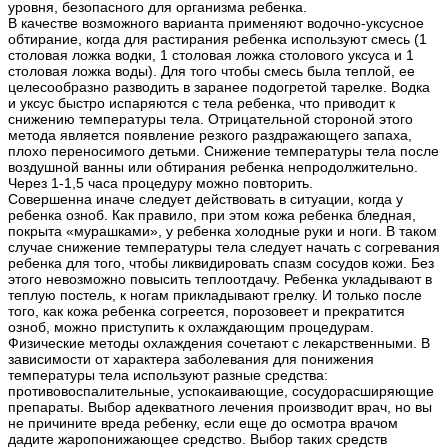
уровня, безопасного для организма ребенка.
В качестве возможного варианта применяют водочно-уксусное
обтирание, когда для растирания ребенка используют смесь (1
столовая ложка водки, 1 столовая ложка столового уксуса и 1
столовая ложка воды). Для того чтобы смесь была теплой, ее
целесообразно разводить в заранее подогретой тарелке. Водка
и уксус быстро испаряются с тела ребенка, что приводит к
снижению температуры тела. Отрицательной стороной этого
метода является появление резкого раздражающего запаха,
плохо переносимого детьми. Снижение температуры тела после
воздушной ванны или обтирания ребенка непродолжительно.
Через 1-1,5 часа процедуру можно повторить.
Совершенна иначе следует действовать в ситуации, когда у
ребенка озноб. Как правило, при этом кожа ребенка бледная,
покрыта «мурашками», у ребенка холодные руки и ноги. В таком
случае снижение температуры тела следует начать с согревания
ребенка для того, чтобы ликвидировать спазм сосудов кожи. Без
этого невозможно повысить теплоотдачу. Ребенка укладывают в
теплую постель, к ногам прикладывают грелку. И только после
того, как кожа ребенка согреется, порозовеет и прекратится
озноб, можно приступить к охлаждающим процедурам.
Физические методы охлаждения сочетают с лекарственными. В
зависимости от характера заболевания для понижения
температуры тела используют разные средства:
противовоспалительные, успокаивающие, сосудорасширяющие
препараты. Выбор адекватного лечения производит врач, но вы
не причините вреда ребенку, если еще до осмотра врачом
дадите жаропонижающее средство. Выбор таких средств