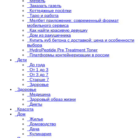
Мебель
Заказать газель
Коттеджные посёлки
Таро и работа
Мелбет приложение: современный формат
мобильного сервиса
Как найти красивую девушку
Дом из ракушечника
Купить куб бетона с доставкой: цена и особенности
выбора
HydroPeptide Pre Treatment Toner
Платформы контейнеризации в россии
Дети
До года
От 1 до 3
От 3 до 7
Старше 7
Здоровье
Здоровье
Медицина
Здоровый образ жизни
Диеты
Красота
Дом
Жилье
Домоводство
Дача
Кулинария