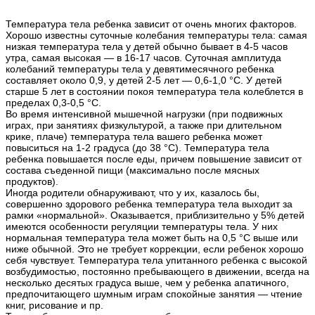
Температура тела ребенка зависит от очень многих факторов.
Хорошо известны суточные колебания температуры тела: самая
низкая температура тела у детей обычно бывает в 4-5 часов
утра, самая высокая — в 16-17 часов. Суточная амплитуда
колебаний температуры тела у девятимесячного ребенка
составляет около 0,9, у детей 2-5 лет — 0,6-1,0 °С. У детей
старше 5 лет в состоянии покоя температура тела колеблется в
пределах 0,3-0,5 °С.
Во время интенсивной мышечной нагрузки (при подвижных
играх, при занятиях физкультурой, а также при длительном
крике, плаче) температура тела вашего ребенка может
повыситься на 1-2 градуса (до 38 °С). Температура тела
ребенка повышается после еды, причем повышение зависит от
состава съеденной пищи (максимально после мясных
продуктов).
Иногда родители обнаруживают, что у их, казалось бы,
совершенно здорового ребенка температура тела выходит за
рамки «нормальной». Оказывается, приблизительно у 5% детей
имеются особенности регуляции температуры тела. У них
нормальная температура тела может быть на 0,5 °С выше или
ниже обычной. Это не требует коррекции, если ребенок хорошо
себя чувствует. Температура тела упитанного ребенка с высокой
возбудимостью, постоянно пребывающего в движении, всегда на
несколько десятых градуса выше, чем у ребенка апатичного,
предпочитающего шумным играм спокойные занятия — чтение
книг, рисование и пр.