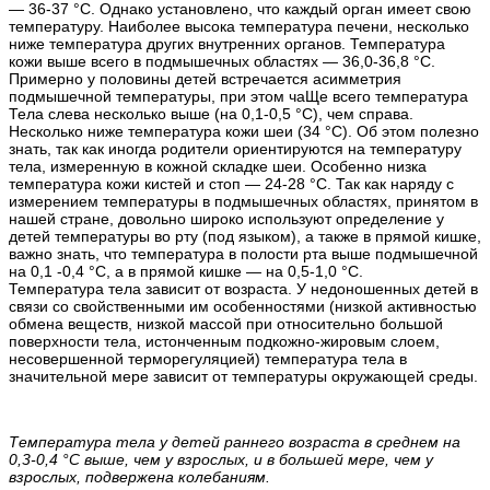
— 36-37 °С. Однако установлено, что каждый орган имеет свою
температуру. Наиболее высока температура печени, несколько
ниже температура других внутренних органов. Температура
кожи выше всего в подмышечных областях — 36,0-36,8 °С.
Примерно у половины детей встречается асимметрия
подмышечной температуры, при этом чаЩе всего температура
Тела слева несколько выше (на 0,1-0,5 °С), чем справа.
Несколько ниже температура кожи шеи (34 °С). Об этом полезно
знать, так как иногда родители ориентируются на температуру
тела, измеренную в кожной складке шеи. Особенно низка
температура кожи кистей и стоп — 24-28 °С. Так как наряду с
измерением температуры в подмышечных областях, принятом в
нашей стране, довольно широко используют определение у
детей температуры во рту (под языком), а также в прямой кишке,
важно знать, что температура в полости рта выше подмышечной
на 0,1 -0,4 °С, а в прямой кишке — на 0,5-1,0 °С.
Температура тела зависит от возраста. У недоношенных детей в
связи со свойственными им особенностями (низкой активностью
обмена веществ, низкой массой при относительно большой
поверхности тела, истонченным подкожно-жировым слоем,
несовершенной терморегуляцией) температура тела в
значительной мере зависит от температуры окружающей среды.
Температура тела у детей раннего возраста в среднем на
0,3-0,4 °С выше, чем у взрослых, и в большей мере, чем у
взрослых, подвержена колебаниям.