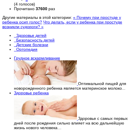
(4 голосов)
Прочитано
37600
раз
Другие материалы в этой категории:
« Почему при простуде у
ребенка осип голос?
Что делать, если у ребенка при простуде
возникли судороги? »
Здоровье детей
Безопасность детей
Детские болезни
Ортопедия
Грудное вскармливание
Оптимальной пищей для
новорожденного ребенка является материнское молоко...
Здоровье ребенка
Здоровье с самых первых
дней после рождения сильно влияет на всю дальнейшую
жизнь нового человека…