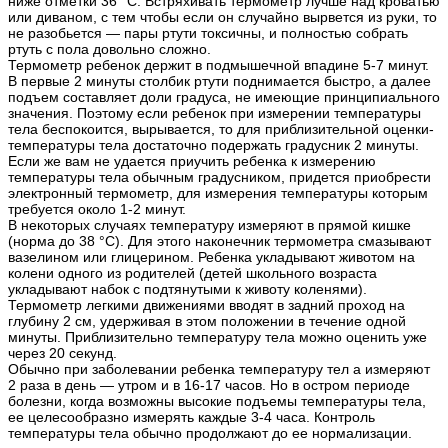
ниже отметки 36 °С. Встряхивать термометр лучше над кроватью
или диваном, с тем чтобы если он случайно вырвется из руки, то
не разобьется — пары ртути токсичны, и полностью собрать
ртуть с пола довольно сложно.
Термометр ребенок держит в подмышечной впадине 5-7 минут.
В первые 2 минуты столбик ртути поднимается быстро, а далее
подъем составляет доли градуса, не имеющие принципиального
значения. Поэтому если ребенок при измерении температуры
тела беспокоится, вырывается, то для приблизительной оценки-
температуры тела достаточно подержать градусник 2 минуты.
Если же вам не удается приучить ребенка к измерению
температуры тела обычным градусником, придется приобрести
электронный термометр, для измерения температуры которым
требуется около 1-2 минут.
В некоторых случаях температуру измеряют в прямой кишке
(норма до 38 °С). Для этого наконечник термометра смазывают
вазелином или глицерином. Ребенка укладывают животом на
колени одного из родителей (детей школьного возраста
укладывают набок с подтянутыми к животу коленями).
Термометр легкими движениями вводят в задний проход на
глубину 2 см, удерживая в этом положении в течение одной
минуты. Приблизительно температуру тела можно оценить уже
через 20 секунд.
Обычно при заболевании ребенка температуру тел а измеряют
2 раза в день — утром и в 16-17 часов. Но в остром периоде
болезни, когда возможны высокие подъемы температуры тела,
ее целесообразно измерять каждые 3-4 часа. Контроль
температуры тела обычно продолжают до ее нормализации.