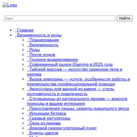
Главная
Беременность и роды
Планирование
Беременность
Роды
После родов
Грудное вскармливание
Современный рынок iGaming в 2025 году
Тайский массаж — искусство гармонии тела и
разума
Вызов электрика — услуги, особенности работы и
преимущества профессиональной помощи
Аксессуары для ванной из камня — стиль,
долговечность и практичность
Столешницы из натурального дерева — красота
природы в вашем интерьере
Приготовление пиццы: секреты идеального вкуса
Инъекции ботокса
Газовые регуляторы
Окна из дерева
Домовой газорегуляторный пункт
Букеты цветов