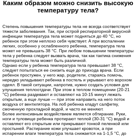
Каким образом можно снизить высокую
температуру тела?
Степень повышения температуры тела не всегда соответствует
тяжести заболевания. Так, при острой респираторной вирусной
инфекции температура тела может подняться до 40 °С, но
ребенок при этом неплохо себя чувствует. А при воспалении
легких, особенно у ослабленного ребенка, температура тела
может не превышать 38 °С. При любом повышении температуры
тела у ребенка следует вызвать врача, так как тактика снижения
температуры тела может быть различной.
Однако если у ребенка температура тела превышает 38 °С,
следует попытаться ее снизить еще до прихода врача. Если
ребенок простужен, у него жар, родители, стараясь помочь,
нередко укладывают ребенка в постель и укрывают его ворохом
одеял. В такой ситуации, напротив, нужно создать условия для
улучшения теплоотдачи. При этом в теплом помещении (20-21
°С) ребенка раздевают и оставляют на 10-15 минут лежать
открытым, а еще лучше — при этом направить на него поток
воздуха от вентилятора. На лоб ребенка кладут салфетку,
смоченную прохладной водой, и часто ее меняют.
Более интенсивным воздействием является обтирание. Руки,
ноги и туловище ребенка протирают теплой (30-31 °С) водой и
оставляют его открытым или прикрывают тонкой пеленкой или
простыней. Растирание кожи улучшает кровоток, а при
испарении влаги температура тела снижается на 1-1,5 °С, до