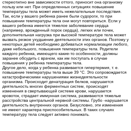
стереотипно вне зависимости оттого, приносит она организму
пользу или нет. При определенных ситуациях повышение
температуры тела может иметь нежелательные последствия.
Так, если у вашего ребенка ранее были судороги, то при
повышении температуры тела они могут повториться. Если у
вашего ребенка имеется тяжелое заболевание сердца
(например, врожденный порок сердца), легких или почек,
дополнительная нагрузка при высокой температуре тела может
вызвать резкое ухудшение деятельности этих органов. Поэтому у
некоторых детей необходимо добиваться нормализации любого,
даже небольшого, повышения температуры тела. Родители
каждого ребенка, имеющего какие-то особенности, должны
заранее обсудить с врачом, как им поступать в случае
повышения у ребенка температуры тела.
Другое дело, когда у ребенка развивается гипертермия, т. е.
повышение температуры тела выше 39 °С. Это сопровождается
катастрофическими нарушениями жизнедеятельности
организма. Происходит денатурация белков, нарушается
деятельность многих ферментных систем, происходят
изменения в свертывающей системе крови, нарушается
кровоток, страдает иммунная система, развиваются тяжелые
расстройства центральной нервной системы. Грубо -нарушается
деятельность внутренних органов. Безусловно, эти изменения
не имеют характера приспособительных. В таких случаях
температуру тела следует активно понижать.