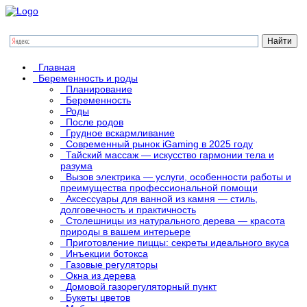
Главная
Беременность и роды
Планирование
Беременность
Роды
После родов
Грудное вскармливание
Современный рынок iGaming в 2025 году
Тайский массаж — искусство гармонии тела и
разума
Вызов электрика — услуги, особенности работы и
преимущества профессиональной помощи
Аксессуары для ванной из камня — стиль,
долговечность и практичность
Столешницы из натурального дерева — красота
природы в вашем интерьере
Приготовление пиццы: секреты идеального вкуса
Инъекции ботокса
Газовые регуляторы
Окна из дерева
Домовой газорегуляторный пункт
Букеты цветов