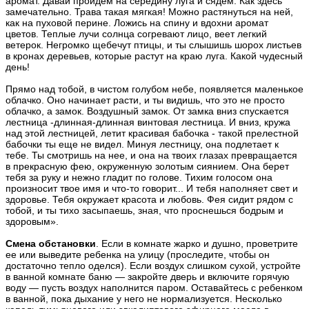
аромат. Давай пройдем на середину луга и сядем. Как здесь
замечательно. Трава такая мягкая! Можно растянуться на ней,
как на пуховой перине. Ложись на спину и вдохни аромат
цветов. Теплые лучи солнца согревают лицо, веет легкий
ветерок. Негромко щебечут птицы, и ты слышишь шорох листьев
в кронах деревьев, которые растут на краю луга. Какой чудесный
день!
Прямо над тобой, в чистом голубом небе, появляется маленькое
облачко. Оно начинает расти, и ты видишь, что это не просто
облачко, а замок. Воздушный замок. От замка вниз спускается
лестница -длинная-длинная винтовая лестница. И вниз, кружа
над этой лестницей, летит красивая бабочка - такой прелестной
бабочки ты еще не видел. Минуя лестницу, она подлетает к
тебе. Ты смотришь на нее, и она на твоих глазах превращается
в прекрасную фею, окруженную золотым сиянием. Она берет
тебя за руку и нежно гладит по голове. Тихим голосом она
произносит твое имя и что-то говорит... И тебя наполняет свет и
здоровье. Тебя окружает красота и любовь. Фея сидит рядом с
тобой, и ты тихо засыпаешь, зная, что проснешься бодрым и
здоровым».
Смена обстановки
. Если в комнате жарко и душно, проветрите
ее или выведите ребенка на улицу (проследите, чтобы он
достаточно тепло оделся). Если воздух слишком сухой, устройте
в ванной комнате баню — закройте дверь и включите горячую
воду — пусть воздух наполнится паром. Оставайтесь с ребенком
в ванной, пока дыхание у него не нормализуется. Несколько