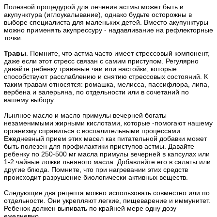
Полезной процедурой для лечения астмы может быть и
акупунктура (иглоукалывание), однако будьте осторожны в
выборе специалиста для маленьких детей. Вместо акупунктуры
можно применять акупрессуру - надавливание на рефлекторные
точки.
Травы
. Помните, что астма часто имеет стрессовый компонент,
даже если этот стресс связан с самим приступом. Регулярно
давайте ребенку травяные чаи или настойки, которые
способствуют расслаблению и снятию стрессовых состояний. К
таким травам относятся: ромашка, мелисса, пассифлора, липа,
вербена и валерьяна, по отдельности или в сочетаний по
вашему выбору.
Льняное масло и масло примулы вечерней богаты
незаменимыми жирными кислотами, которые -помогают нашему
организму справиться с воспалительными процессами.
Ежедневный прием этих масел как питательной добавки может
быть полезен для профилактики приступов астмы. Давайте
ребенку по 250-500 мг масла примулы вечерней в капсулах или
1-2 чайные ложки льняного масла. Добавляйте его в салаты или
другие блюда. Помните, что при нагревании этих средств
происходит разрушение биологически активных веществ.
Следующие два рецепта можно использовать совместно или по
отдельности. Они укрепляют легкие, пищеварение и иммунитет.
Ребенок должен выпивать по крайней мере одну дозу
ежедневно.