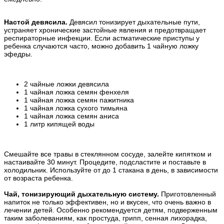
Настой девясила.
Девясил тонизирует дыхательные пути,
устраняет хронические застойные явления и предотвращает
респираторные инфекции. Если астматические приступы у
ребенка случаются часто, можно добавить 1 чайную ложку
эфедры.
2 чайные ложки девясила
1 чайная ложка семян фенхеля
1 чайная ложка семян пажитника
1 чайная ложка сухого тимьяна
1 чайная ложка семян аниса
1 литр кипящей воды
Смешайте все травы в стеклянном сосуде, залейте кипятком и
настаивайте 30 минут. Процедите, подсластите и поставьте в
холодильник. Используйте от до 1 стакана в день, в зависимости
от возраста ребенка.
Чай, тонизирующий дыхательную систему.
Приготовленный
напиток не только эффективен, но и вкусен, что очень важно в
лечении детей. Особенно рекомендуется детям, подверженным
таким заболеваниям, как простуда, грипп, сенная лихорадка,