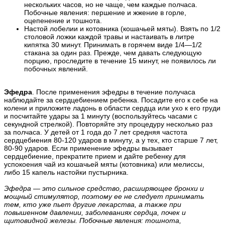
нескольких часов, но не чаще, чем каждые полчаса.
Побочные явления: першение и жжение в горле,
оцепенение и тошнота.
Настой лобелии и котовника (кошачьей мяты). Взять по 1/2
столовой ложки каждой травы и настаивать в литре
кипятка 30 минут. Принимать в горячем виде 1/4—1/2
стакана за один раз. Прежде, чем давать следующую
порцию, проследите в течение 15 минут, не появилось ли
побочных явлений.
Эфедра
. После применения эфедры в течение получаса
наблюдайте за сердцебиением ребенка. Посадите его к себе на
колени и приложите ладонь в области сердца или ухо к его груди
и посчитайте удары за 1 минуту (воспользуйтесь часами с
секундной стрелкой). Повторяйте эту процедуру несколько раз
за полчаса. У детей от 1 года до 7 лет средняя частота
сердцебиения 80-120 ударов в минуту, а у тех, кто старше 7 лет,
80-90 ударов. Если применение эфедры вызывает
сердцебиение, прекратите прием и дайте ребенку для
успокоения чай из кошачьей мяты (котовника) или мелиссы,
либо 15 капель настойки пустырника.
Эфедра — это сильное средство, расширяющее бронхи и
мощный стимулятор, поэтому ее не следует принимать
тем, кто уже пьет другие лекарства, а также при
повышенном давлении, заболеваниях сердца, почек и
щитовидной железы. Побочные явления: тошнота,