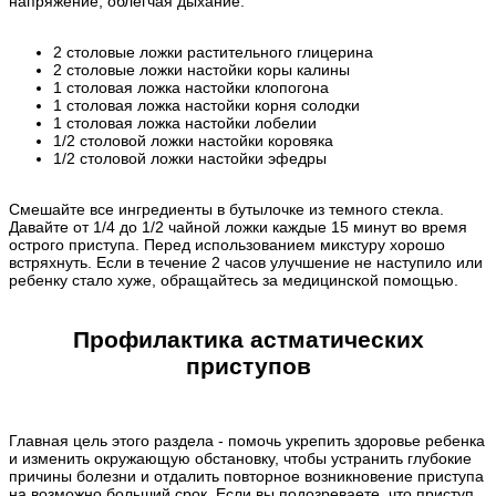
напряжение, облегчая дыхание.
2 столовые ложки растительного глицерина
2 столовые ложки настойки коры калины
1 столовая ложка настойки клопогона
1 столовая ложка настойки корня солодки
1 столовая ложка настойки лобелии
1/2 столовой ложки настойки коровяка
1/2 столовой ложки настойки эфедры
Смешайте все ингредиенты в бутылочке из темного стекла.
Давайте от 1/4 до 1/2 чайной ложки каждые 15 минут во время
острого приступа. Перед использованием микстуру хорошо
встряхнуть. Если в течение 2 часов улучшение не наступило или
ребенку стало хуже, обращайтесь за медицинской помощью.
Профилактика астматических
приступов
Главная цель этого раздела - помочь укрепить здоровье ребенка
и изменить окружающую обстановку, чтобы устранить глубокие
причины болезни и отдалить повторное возникновение приступа
на возможно больший срок. Если вы подозреваете, что приступ