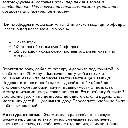
головокружение, головная боль, першение в горле и
сердцебиение. При появлении этих симптомов, уменьшите
дозировку или прекратите прием.
Чай из эфедры и кошачьей мяты. В китайской медицине эфедра
известна под названием «ма-хуан».
1 литр воды
1/2 столовой ложки сухой эфедры
1/2 столовой ложки сухих листьев кошачьей мяты или
мелиссы
Вскипятите воду, добавьте эфедру и держите под крышкой на
слабом огне 20 минут. Выключив плиту, добавьте листья
кошачьей мяты или мелиссы. Настаивайте еще 10 минут.
Подсластите, если необходимо. Давайте от 1 чайной до 2
столовых ложек за один прием, в зависимости от возраста.
Между приемами получасовой перерыв. Если ребенку больше 7
лет, можно увеличить дозировку до одного стакана в день, а для
маленьких детей — уменьшить дозу. Проследите, чтобы не было
побочных явлений.
Микстура от астмы
. Эта микстура расслабляет гладкую
мускулатуру дыхательных путей, уменьшает воспаление,
растворяет слизь, способствуя ее отделению, снимает общее