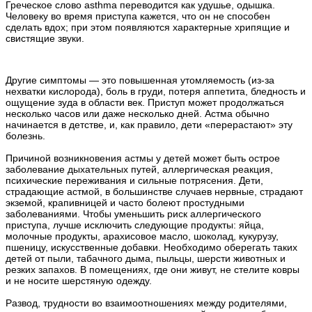
Греческое слово asthma переводится как удушье, одышка.
Человеку во время приступа кажется, что он не способен
сделать вдох; при этом появляются характерные хрипящие и
свистящие звуки.
Другие симптомы — это повышенная утомляемость (из-за
нехватки кислорода), боль в груди, потеря аппетита, бледность и
ощущение зуда в области век. Приступ может продолжаться
несколько часов или даже несколько дней. Астма обычно
начинается в детстве, и, как правило, дети «перерастают» эту
болезнь.
Причиной возникновения астмы у детей может быть острое
заболевание дыхательных путей, аллергическая реакция,
психические переживания и сильные потрясения. Дети,
страдающие астмой, в большинстве случаев нервные, страдают
экземой, крапивницей и часто болеют простудными
заболеваниями. Чтобы уменьшить риск аллергического
приступа, лучше исключить следующие продукты: яйца,
молочные продукты, арахисовое масло, шоколад, кукурузу,
пшеницу, искусственные добавки. Необходимо оберегать таких
детей от пыли, табачного дыма, пыльцы, шерсти животных и
резких запахов. В помещениях, где они живут, не стелите ковры
и не носите шерстяную одежду.
Развод, трудности во взаимоотношениях между родителями,