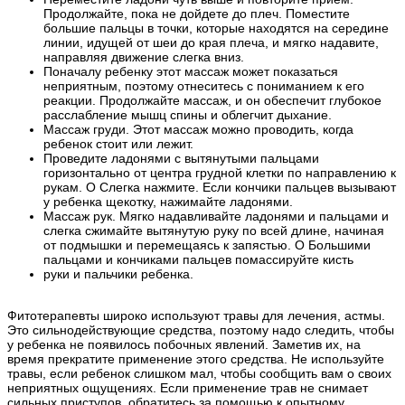
Продолжайте, пока не дойдете до плеч. Поместите
большие пальцы в точки, которые находятся на середине
линии, идущей от шеи до края плеча, и мягко надавите,
направляя движение слегка вниз.
Поначалу ребенку этот массаж может показаться
неприятным, поэтому отнеситесь с пониманием к его
реакции. Продолжайте массаж, и он обеспечит глубокое
расслабление мышц спины и облегчит дыхание.
Массаж груди. Этот массаж можно проводить, когда
ребенок стоит или лежит.
Проведите ладонями с вытянутыми пальцами
горизонтально от центра грудной клетки по направлению к
рукам. О Слегка нажмите. Если кончики пальцев вызывают
у ребенка щекотку, нажимайте ладонями.
Массаж рук. Мягко надавливайте ладонями и пальцами и
слегка сжимайте вытянутую руку по всей длине, начиная
от подмышки и перемещаясь к запястью. О Большими
пальцами и кончиками пальцев помассируйте кисть
руки и пальчики ребенка.
Фитотерапевты широко используют травы для лечения, астмы.
Это сильнодействующие средства, поэтому надо следить, чтобы
у ребенка не появилось побочных явлений. Заметив их, на
время прекратите применение этого средства. Не используйте
травы, если ребенок слишком мал, чтобы сообщить вам о своих
неприятных ощущениях. Если применение трав не снимает
сильных приступов, обратитесь за помощью к опытному