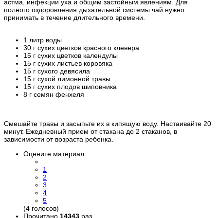
астма, инфекции уха и общим застойным явлениям. Для
полного оздоровления дыхательной системы чай нужно
принимать в течение длительного времени.
1 литр воды
30 г сухих цветков красного клевера
15 г сухих цветков календулы
15 г сухих листьев коровяка
15 г сухого девясила
15 г сухой лимонной травы
15 г сухих плодов шиповника
8 г семян фенхеля
Смешайте травы и засыпьте их в кипящую воду. Настаивайте 20
минут. Ежедневный прием от стакана до 2 стаканов, в
зависимости от возраста ребенка.
Оцените материал
1
2
3
4
5
(4 голосов)
Прочитано
14343
раз