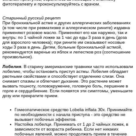
фитотерапевту и проконсультируйтесь с врачом.
Старинный русский рецепт
При бронхиальной астме и других аллергических заболеваниях
(в том числе при ревматизме и аллергическом рините) издавна
применяют розовое масло. Применяют его как наружно, так и
внутрь: по 1 чайной ложке за 1 час до еды 3 раза в день (доза
для взрослого человека); при рините им смазывают носовые
ходы 3 раза в день. Детям, больным бронхиальной астмой,
рекомендуется варенье из яблок и лепестков роз (соотношение
произвольное).
Лобелия
. В старину американские травники часто использовали
лобелию, чтобы остановить приступ астмы. Лобелия обладает
рвотными свойствами и способствует отделению слизи. Она
снимает спазмы и облегчает дыхание. Это растение может
вызвать тошноту, головокружение, головную боль, першение в
горле и сердцебиение. Если появятся эти симптомы, уменьшите
дозу или прекратите прием.
Гомеопатическое средство Lobelia inflata З0х. Принимайте
по необходимости с начала приступа - это средство не
вызывает побочных эффектов.
Настойка лобелци. Принимать от 1 до 2 чайных ложек, в
зависимости от возраста ребенка. Если нет никаких
побочных явлений, можно продолжать прием в течение