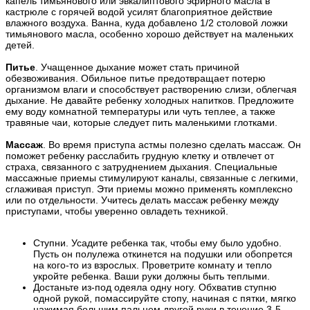
капель тимьянового или эвкалиптового эфирного масла в
кастрюле с горячей водой усилят благоприятное действие
влажного воздуха. Ванна, куда добавлено 1/2 столовой ложки
тимьянового масла, особенно хорошо действует на маленьких
детей.
Питье
. Учащенное дыхание может стать причиной
обезвоживания. Обильное питье предотвращает потерю
организмом влаги и способствует растворению слизи, облегчая
дыхание. Не давайте ребенку холодных напитков. Предложите
ему воду комнатной температуры или чуть теплее, а также
травяные чаи, которые следует пить маленькими глотками.
Массаж
. Во время приступа астмы полезно сделать массаж. Он
поможет ребенку расслабить грудную клетку и отвлечет от
страха, связанного с затруднением дыхания. Специальные
массажные приемы стимулируют каналы, связанные с легкими,
сглаживая приступ. Эти приемы можно применять комплексно
или по отдельности. Учитесь делать массаж ребенку между
приступами, чтобы уверенно овладеть техникой.
Ступни. Усадите ребенка так, чтобы ему было удобно.
Пусть он полулежа откинется на подушки или обопрется
на кого-то из взрослых. Проветрите комнату и тепло
укройте ребенка. Ваши руки должны быть теплыми.
Достаньте из-под одеяла одну ногу. Обхватив ступню
одной рукой, помассируйте стопу, начиная с пятки, мягко
нажимая большим пальцем другой руки в течение 3-5