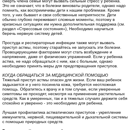
смерть члена семьи могут вызвать сильный стресс у ребенка.
Это не означает, что в болезни виноваты родители, однако надо
помнить, как восприимчивы дети к нашим проблемам. Кроме
того, у них бывают и свои собственные неприятности. Дети
обычно глубоко переживают сложные моменты, поэтому в
кризисных ситуациях им нужна дополнительная поддержка (см.
раздел «Стрессовые состояния»), Необходимо научиться
беречь нервную систему детей.
Простуда и респираторные инфекции также могут вызвать
приступ астмы, поэтому старайтесь не запускать эти болезни.
Провоцирующими факторами могут стать возбуждение и
напряжение, даже от физических упражнений. Если у ребенка
астма, не надо обращаться с ним, как с больным, однако
необходимо принять меры для предотвращения приступов.
КОГДА ОБРАЩАТЬСЯ ЗА МЕДИЦИНСКОЙ ПОМОЩЬЮ
Тяжелый приступ астмы опасен для жизни. Если ваш ребенок
задыхается и у него посинела кожа, требуется неотложная
помощь. Обратитесь к врачу и в том случае, если умеренные
симптомы не проходят, несмотря на применение растительных
средств. Как в умеренных, так и в тяжелых случаях держите себя
спокойно и уверенно - это необходимо для ребенка.
Лучшая профилактика астматических приступов - укрепление
иммунитета, нервной, пищеварительной и дыхательной системы
с помощью природных средств.