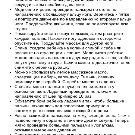
секунд и затем ослабляя давление.
Медленно и ровно проведите пальцем по стопе по
направлению к большому пальцу ноги. Вернитесь к пятке
и повторите движение по направлению ко второму пальцу
ноги. Продолжайте движения, пока не помассируете всю
ступню.
Помассируйте места вокруг лодыжек, затем разотрите
каждый пальчик. Накройте ногу одеялом и осторожно
опустите ее. Проделайте массаж для другой ноги.
Спина. Усадите ребенка на колени спиной к себе или
посадите на стул лицом к спинке. Маленького ребенка
можно посадить на колени к другому родителю так, чтобы
он уткнулся ему в грудь. Если в комнате достаточно тепло,
снимите с ребенка рубашку.
Можно использовать легкое массажное масло,
содержащее имбирь, календулу, Тимьян, лаванду
ромашку или зверобой. Согрейте масло в ладонях.
Сначала мягко положите руки на плечи малыша у
основания шеи. Ладонями проведите по плечам по
направлению от шеи примерно 10 раз.
Обхватите бока ребенка ладонями так, чтобы большие
пальцы находились под лопатками примерно в
сантиметре от позвоночника с каждой стороны.
Ровно нажимайте пальцами на кожу, смещая ее на 1 см к
позвоночнику и обратно в течение десяти секунд. Теперь
мягко проведите большими пальцами к лопаткам,
оказывая умеренное давление.
Переместите ладони чуть выше и повторите прием.