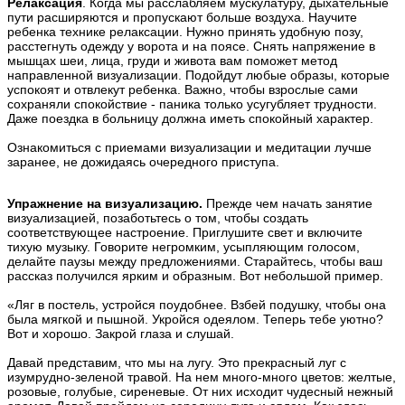
Релаксация
. Когда мы расслабляем мускулатуру, дыхательные
пути расширяются и пропускают больше воздуха. Научите
ребенка технике релаксации. Нужно принять удобную позу,
расстегнуть одежду у ворота и на поясе. Снять напряжение в
мышцах шеи, лица, груди и живота вам поможет метод
направленной визуализации. Подойдут любые образы, которые
успокоят и отвлекут ребенка. Важно, чтобы взрослые сами
сохраняли спокойствие - паника только усугубляет трудности.
Даже поездка в больницу должна иметь спокойный характер.
Ознакомиться с приемами визуализации и медитации лучше
заранее, не дожидаясь очередного приступа.
Упражнение на визуализацию.
Прежде чем начать занятие
визуализацией, позаботьтесь о том, чтобы создать
соответствующее настроение. Приглушите свет и включите
тихую музыку. Говорите негромким, усыпляющим голосом,
делайте паузы между предложениями. Старайтесь, чтобы ваш
рассказ получился ярким и образным. Вот небольшой пример.
«Ляг в постель, устройся поудобнее. Взбей подушку, чтобы она
была мягкой и пышной. Укройся одеялом. Теперь тебе уютно?
Вот и хорошо. Закрой глаза и слушай.
Давай представим, что мы на лугу. Это прекрасный луг с
изумрудно-зеленой травой. На нем много-много цветов: желтые,
розовые, голубые, сиреневые. От них исходит чудесный нежный