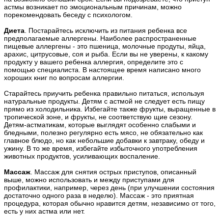
астмы возникает по эмоциональным причинам, можно
порекомендовать беседу с психологом.
Диета
. Постарайтесь исключить из питания ребенка все
предполагаемые аллергены. Наиболее распространенные
пищевые аллергены - это пшеница, молочные продуты, яйца,
арахис, цитрусовые, соя и рыба. Если вы не уверены, к какому
продукту у вашего ребенка аллергия, определите это с
помощью специалиста. В настоящее время написано много
хороших книг по вопросам аллергии.
Старайтесь приучить ребенка правильно питаться, используя
натуральные продукты. Детям с астмой не следует есть пищу
прямо из холодильника. Избегайте также фрукты, выращенные в
тропической зоне, и фрукты, не соответствую щие сезону.
Детям-астматикам, которые выглядят особенно слабыми и
бледными, полезно регулярно есть мясо, не обязательно как
главное блюдо, но как небольшие добавки к завтраку, обеду и
ужину. В то же время, избегайте избыточного употребления
животных продуктов, усиливающих воспаление.
Массаж
. Массаж для снятия острых приступов, описанный
выше, можно использовать и между приступами для
профилактики, например, через день (при улучшении состояния
достаточно одного раза в неделю). Массаж - это приятная
процедура, которая обычно нравится детям, независимо от того,
есть у них астма или нет.