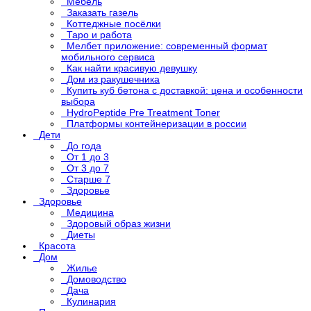
Мебель
Заказать газель
Коттеджные посёлки
Таро и работа
Мелбет приложение: современный формат
мобильного сервиса
Как найти красивую девушку
Дом из ракушечника
Купить куб бетона с доставкой: цена и особенности
выбора
HydroPeptide Pre Treatment Toner
Платформы контейнеризации в россии
Дети
До года
От 1 до 3
От 3 до 7
Старше 7
Здоровье
Здоровье
Медицина
Здоровый образ жизни
Диеты
Красота
Дом
Жилье
Домоводство
Дача
Кулинария