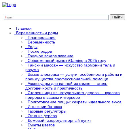
Главная
Беременность и роды
Планирование
Беременность
Роды
После родов
Грудное вскармливание
Современный рынок iGaming в 2025 году
Тайский массаж — искусство гармонии тела и
разума
Вызов электрика — услуги, особенности работы и
преимущества профессиональной помощи
Аксессуары для ванной из камня — стиль,
долговечность и практичность
Столешницы из натурального дерева — красота
природы в вашем интерьере
Приготовление пиццы: секреты идеального вкуса
Инъекции ботокса
Газовые регуляторы
Окна из дерева
Домовой газорегуляторный пункт
Букеты цветов