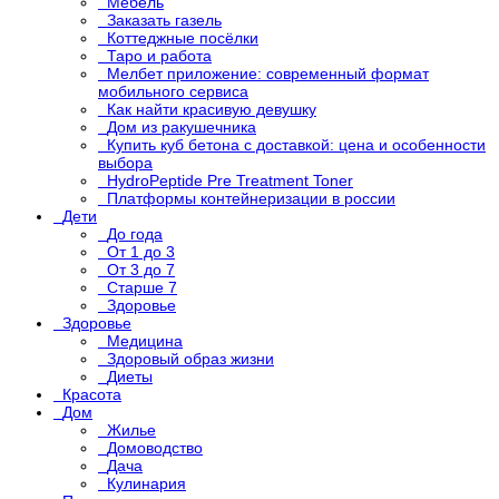
Мебель
Заказать газель
Коттеджные посёлки
Таро и работа
Мелбет приложение: современный формат
мобильного сервиса
Как найти красивую девушку
Дом из ракушечника
Купить куб бетона с доставкой: цена и особенности
выбора
HydroPeptide Pre Treatment Toner
Платформы контейнеризации в россии
Дети
До года
От 1 до 3
От 3 до 7
Старше 7
Здоровье
Здоровье
Медицина
Здоровый образ жизни
Диеты
Красота
Дом
Жилье
Домоводство
Дача
Кулинария