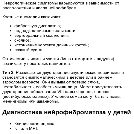
Неврологические симптомы варьируются в зависимости от
расположения и числа нейрофибром.
Костные аномалии включают:
фиброзную дисплазию;
поднадкостничные кисты кости;
вертебральный скаллопинг;
сколиоз;
истончение кортекса длинных костей;
ложный сустав;
Оптические глиомы и узелки Лиша (гамартомы радужки)
возникают у некоторых пациентов.
Тип 2
. Развиваются двусторонние акустические невриномы и
становятся симптоматическими в детстве или в раннем
взрослом возрасте. Они вызывают потерю слуха,
нестабильность, слабость мышц лица. Могут присутствовать
двусторонние образования VIII пары черепных нервов
(вестибулокохлеарных). У членов семьи могут быть глиомы,
менингиомы или шванномы.
Диагностика нейрофиброматоза у детей
Клиническая оценка.
КТ или МРТ.