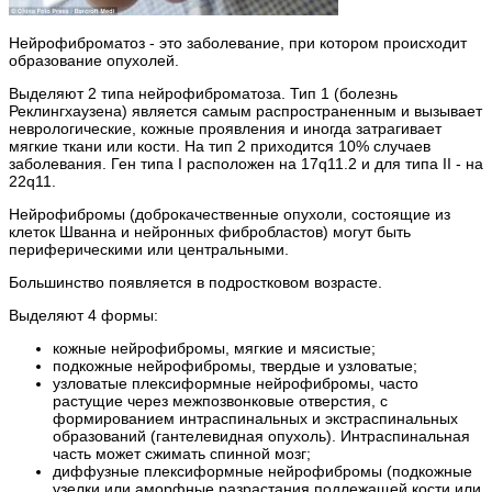
Нейрофиброматоз - это заболевание, при котором происходит
образование опухолей.
Выделяют 2 типа нейрофиброматоза. Тип 1 (болезнь
Реклингхаузена) является самым распространенным и вызывает
неврологические, кожные проявления и иногда затрагивает
мягкие ткани или кости. На тип 2 приходится 10% случаев
заболевания. Ген типа I расположен на 17q11.2 и для типа II - на
22q11.
Нейрофибромы (доброкачественные опухоли, состоящие из
клеток Шванна и нейронных фибробластов) могут быть
периферическими или центральными.
Большинство появляется в подростковом возрасте.
Выделяют 4 формы:
кожные нейрофибромы, мягкие и мясистые;
подкожные нейрофибромы, твердые и узловатые;
узловатые плексиформные нейрофибромы, часто
растущие через межпозвонковые отверстия, с
формированием интраспинальных и экстраспинальных
образований (гантелевидная опухоль). Интраспинальная
часть может сжимать спинной мозг;
диффузные плексиформные нейрофибромы (подкожные
узелки или аморфные разрастания подлежащей кости или