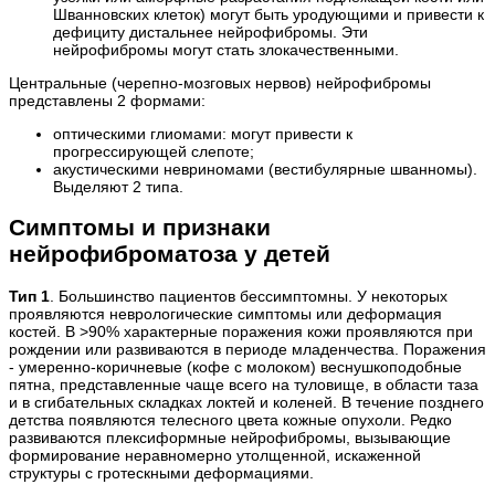
Шванновских клеток) могут быть уродующими и привести к
дефициту дистальнее нейрофибромы. Эти
нейрофибромы могут стать злокачественными.
Центральные (черепно-мозговых нервов) нейрофибромы
представлены 2 формами:
оптическими глиомами: могут привести к
прогрессирующей слепоте;
акустическими невриномами (вестибулярные шванномы).
Выделяют 2 типа.
Симптомы и признаки
нейрофиброматоза у детей
Тип 1
. Большинство пациентов бессимптомны. У некоторых
проявляются неврологические симптомы или деформация
костей. В >90% характерные поражения кожи проявляются при
рождении или развиваются в периоде младенчества. Поражения
- умеренно-коричневые (кофе с молоком) веснушкоподобные
пятна, представленные чаще всего на туловище, в области таза
и в сгибательных складках локтей и коленей. В течение позднего
детства появляются телесного цвета кожные опухоли. Редко
развиваются плексиформные нейрофибромы, вызывающие
формирование неравномерно утолщенной, искаженной
структуры с гротескными деформациями.