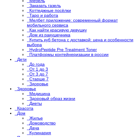
Мебель
Заказать газель
Коттеджные посёлки
Таро и работа
Мелбет приложение: современный формат
мобильного сервиса
Как найти красивую девушку
Дом из ракушечника
Купить куб бетона с доставкой: цена и особенности
выбора
HydroPeptide Pre Treatment Toner
Платформы контейнеризации в россии
Дети
До года
От 1 до 3
От 3 до 7
Старше 7
Здоровье
Здоровье
Медицина
Здоровый образ жизни
Диеты
Красота
Дом
Жилье
Домоводство
Дача
Кулинария