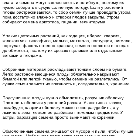
влага, и семена могут заплесневеть и погибнуть, поэтому их
нужно собирать в сухую солнечную погоду. Если у растений
плоды растрескиваются, то сбор семян лучше проводить утром,
пока достаточно влажно и створки плодов закрыты. Утром
собирают семена арктотиса, гацании, гелинтерума.
У таких цветочных растений, как годеция, иберис, кларкия,
колокольчик, гипсофила, мальва, маттиола, настурция, нигелла,
портулак, фасоль огненно-красная, семена остаются в плодах
до обмолота, поэтому их срезают целиком или отдельными
ветками и плодами.
Собранный материал раскладывают тонким слоем на бумаге.
Легко растрескивающиеся плоды обязательно накрывают
бумагой или легкой тканью, чтобы семена не разлетались. От
сушки семян зависят их влажность и, следовательно, хранение.
Подсушенные плоды нужно обмолотить, разрушив оболочку.
Плотность оболочки у растений разная. У анютиных глазок,
незабудки, кларкии оболочку можно легко раздробить, а у
львиного зева, левкоя ее разбивают тяжелым предметом. У
астры, бархатцев семена просто вынимают из корзинки.
Обмолоченные семена очищают от мусора и пыли, чтобы лучше