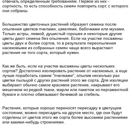
отвечать определенным требованиям. Первое из них -
сортность, то есть способность семян повторить сорт, с которого
они собраны.
Большинство цветочных растений образуют семена после
опыления цветков пчелами, шмелями, бабочками или мухами.
Только астры, левкой, душистый горошек и некоторые другие
цветы дают семена без опыления. Если на участке посажены
цветы двух и более сортов, то в результате переопыления
насекомыми из собранных семян чаще всего вырастают
растения не того сорта, который нужен.
Как же быть, если на участке высажены цветы нескольких
сортов? Достаточно изолировать растение от насекомых, а еще
лучше поработать самим "пчелками", опылив несколько раз
цветки пыльцой с других растений этого же сорта. Для изоляции
выбирают обычно самое красивое растение, накрывают его
мешочком из редкой ткани, марли или пакетом из пергаментной
бумаги и плотно обвязывают бечевкой за стебель.
Растения, которые хорошо переносят пересадку в цветущем
состоянии, можно пересадить на другое место, где они будут
отделены от цветов этого же сорта более высокими растениями
или какими-нибудь строениями.