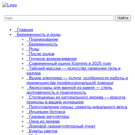
Главная
Беременность и роды
Планирование
Беременность
Роды
После родов
Грудное вскармливание
Современный рынок iGaming в 2025 году
Тайский массаж — искусство гармонии тела и
разума
Вызов электрика — услуги, особенности работы и
преимущества профессиональной помощи
Аксессуары для ванной из камня — стиль,
долговечность и практичность
Столешницы из натурального дерева — красота
природы в вашем интерьере
Приготовление пиццы: секреты идеального вкуса
Инъекции ботокса
Газовые регуляторы
Окна из дерева
Домовой газорегуляторный пункт
Букеты цветов