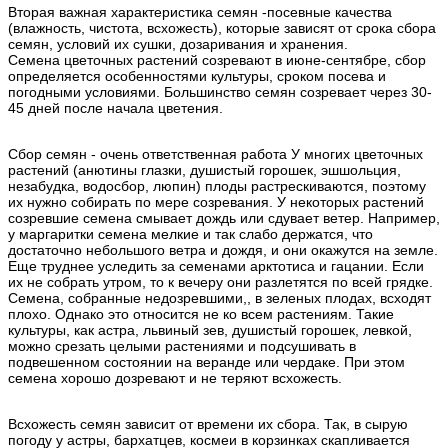
Вторая важная характеристика семян -посевные качества
(влажность, чистота, всхожесть), которые зависят от срока сбора
семян, условий их сушки, дозаривания и хранения.
Семена цветочных растений созревают в июне-сентябре, сбор
определяется особенностями культуры, сроком посева и
погодными условиями. Большинство семян созревает через 30-
45 дней после начала цветения.
Сбор семян - очень ответственная работа У многих цветочных
растений (анютины глазки, душистый горошек, эшшольция,
незабудка, водосбор, люпин) плоды растрескиваются, поэтому
их нужно собирать по мере созревания. У некоторых растений
созревшие семена смывает дождь или сдувает ветер. Например,
у маргаритки семена мелкие и так слабо держатся, что
достаточно небольшого ветра и дождя, и они окажутся на земле.
Еще труднее уследить за семенами арктотиса и гацании. Если
их не собрать утром, то к вечеру они разлетятся по всей грядке.
Семена, собранные недозревшими,, в зеленых плодах, всходят
плохо. Однако это относится не ко всем растениям. Такие
культуры, как астра, львиный зев, душистый горошек, левкой,
можно срезать целыми растениями и подсушивать в
подвешенном состоянии на веранде или чердаке. При этом
семена хорошо дозревают и не теряют всхожесть.
Всхожесть семян зависит от времени их сбора. Так, в сырую
погоду у астры, бархатцев, космеи в корзинках скапливается