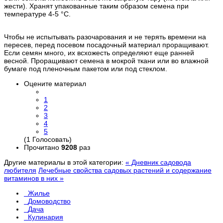
жести). Хранят упакованные таким образом семена при
температуре 4-5 °С.
Чтобы не испытывать разочарования и не терять времени на
пересев, перед посевом посадочный материал проращивают.
Если семян много, их всхожесть определяют еще ранней
весной. Проращивают семена в мокрой ткани или во влажной
бумаге под пленочным пакетом или под стеклом.
Оцените материал
1
2
3
4
5
(1 Голосовать)
Прочитано
9208
раз
Другие материалы в этой категории:
« Дневник садовода
любителя
Лечебные свойства садовых растений и содержание
витаминов в них »
Жилье
Домоводство
Дача
Кулинария