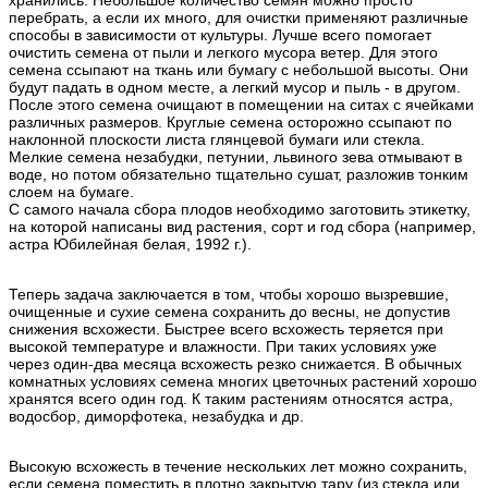
хранились. Небольшое количество семян можно просто
перебрать, а если их много, для очистки применяют различные
способы в зависимости от культуры. Лучше всего помогает
очистить семена от пыли и легкого мусора ветер. Для этого
семена ссыпают на ткань или бумагу с небольшой высоты. Они
будут падать в одном месте, а легкий мусор и пыль - в другом.
После этого семена очищают в помещении на ситах с ячейками
различных размеров. Круглые семена осторожно ссыпают по
наклонной плоскости листа глянцевой бумаги или стекла.
Мелкие семена незабудки, петунии, львиного зева отмывают в
воде, но потом обязательно тщательно сушат, разложив тонким
слоем на бумаге.
С самого начала сбора плодов необходимо заготовить этикетку,
на которой написаны вид растения, сорт и год сбора (например,
астра Юбилейная белая, 1992 г.).
Теперь задача заключается в том, чтобы хорошо вызревшие,
очищенные и сухие семена сохранить до весны, не допустив
снижения всхожести. Быстрее всего всхожесть теряется при
высокой температуре и влажности. При таких условиях уже
через один-два месяца всхожесть резко снижается. В обычных
комнатных условиях семена многих цветочных растений хорошо
хранятся всего один год. К таким растениям относятся астра,
водосбор, диморфотека, незабудка и др.
Высокую всхожесть в течение нескольких лет можно сохранить,
если семена поместить в плотно закрытую тару (из стекла или