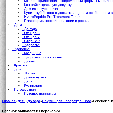
Мелбет приложение: современный формат мобильно
Как найти красивую девушку
Дом из ракушечника
Купить куб бетона с доставкой: цена и особенности 
HydroPeptide Pre Treatment Toner
Платформы контейнеризации в россии
Дети
До года
От 1 до 3
От 3 до 7
Старше 7
Здоровье
Здоровье
Медицина
Здоровый образ жизни
Диеты
Красота
Дом
Жилье
Домоводство
Дача
Кулинария
Путешествия
Путешествинникам
Главная
»
Дети
»
До года
»
Покупки для новорожденного
»
Ребенок вы
Ребенок выпадает из переноски