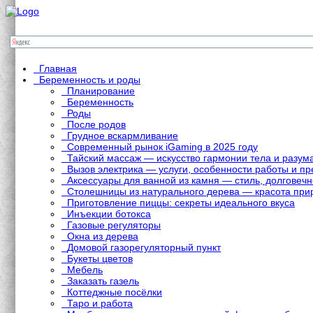
Главная
Беременность и роды
Планирование
Беременность
Роды
После родов
Грудное вскармливание
Современный рынок iGaming в 2025 году
Тайский массаж — искусство гармонии тела и разум
Вызов электрика — услуги, особенности работы и 
Аксессуары для ванной из камня — стиль, долговечн
Столешницы из натурального дерева — красота при
Приготовление пиццы: секреты идеального вкуса
Инъекции ботокса
Газовые регуляторы
Окна из дерева
Домовой газорегуляторный пункт
Букеты цветов
Мебель
Заказать газель
Коттеджные посёлки
Таро и работа