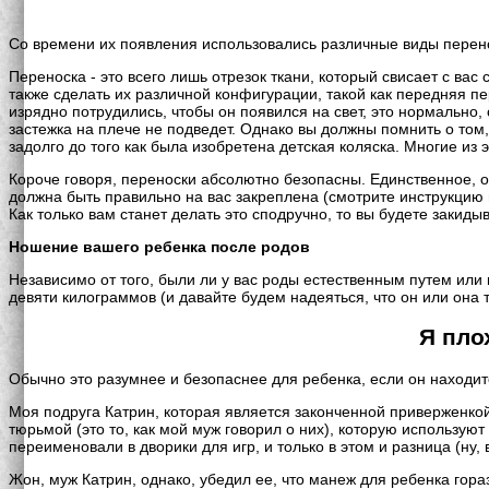
Со времени их появления использовались различные виды перено
Переноска - это всего лишь отрезок ткани, который свисает с ва
также сделать их различной конфигурации, такой как передняя пе
изрядно потрудились, чтобы он появился на свет, это нормально, 
застежка на плече не подведет. Однако вы должны помнить о том
задолго до того как была изобретена детская коляска. Многие из 
Короче говоря, переноски абсолютно безопасны. Единственное, о 
должна быть правильно на вас закреплена (смотрите инструкцию п
Как только вам станет делать это сподручно, то вы будете закиды
Ношение вашего ребенка после родов
Независимо от того, были ли у вас роды естественным путем или
девяти килограммов (и давайте будем надеяться, что он или она 
Я пло
Обычно это разумнее и безопаснее для ребенка, если он находит
Моя подруга Катрин, которая является законченной приверженкой
тюрьмой (это то, как мой муж говорил о них), которую использую
переименовали в дворики для игр, и только в этом и разница (ну, в
Жон, муж Катрин, однако, убедил ее, что манеж для ребенка гораз