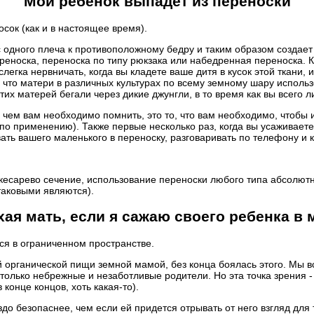
Мой ребенок выпадет из переноски
сок (как и в настоящее время).
с с одного плеча к противоположному бедру и таким образом создает
реноска, переноска по типу рюкзака или набедренная переноска. К
слегка нервничать, когда вы кладете ваше дитя в кусок этой ткани, 
, что матери в различных культурах по всему земному шару исполь
этих матерей бегали через дикие джунгли, в то время как вы всего 
чем вам необходимо помнить, это то, что вам необходимо, чтобы и
о применению). Также первые несколько раз, когда вы усаживаете т
вать вашего маленького в переноску, разговаривать по телефону и 
 кесарево сечение, использование переноски любого типа абсолют
таковыми являются).
хая мать, если я сажаю своего ребенка в 
ся в ограниченном пространстве.
 органической пищи земной мамой, без конца боялась этого. Мы в
т только небрежные и незаботливые родители. Но эта точка зрения 
 конце концов, хоть какая-то).
до безопаснее, чем если ей придется отрывать от него взгляд для 