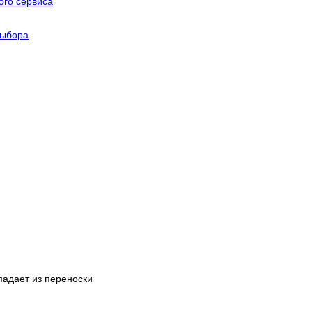
го сервиса
выбора
падает из переноски