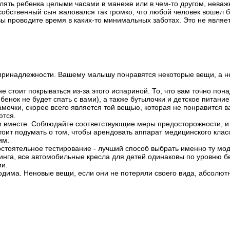
лять ребенка целыми часами в манеже или в чем-то другом, неважно
 собственный сын жаловался так громко, что любой человек вошел 
вы проводите время в каких-то минимальных заботах. Это не являе
 принадлежности. Вашему малышу понравятся некоторые вещи, а нек
е стоит покрываться из-за этого испариной. То, что вам точно пона
ебенок не будет спать с вами), а также бутылочки и детское питан
мочки, скорее всего является той вещью, которая не понравится в
ются.
м вместе. Соблюдайте соответствующие меры предосторожности, и н
тоит подумать о том, чтобы арендовать аппарат медицинского кла
им.
остоятельное тестирование - лучший способ выбрать именно ту мод
инга, все автомобильные кресла для детей одинаковы по уровню б
ии.
одима. Неновые вещи, если они не потеряли своего вида, абсолют