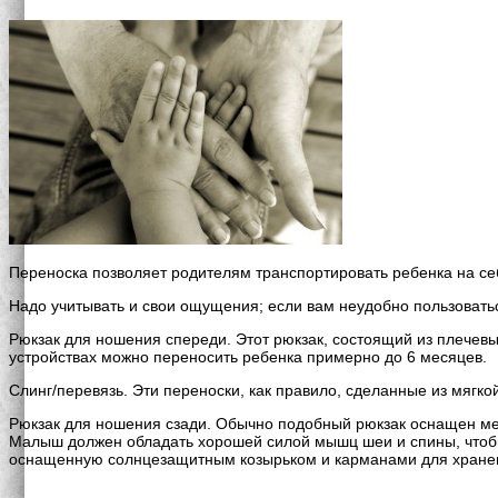
Переноска позволяет родителям транспортировать ребенка на себ
Надо учитывать и свои ощущения; если вам неудобно пользоватьс
Рюкзак для ношения спереди. Этот рюкзак, состоящий из плечевы
устройствах можно переносить ребенка примерно до 6 месяцев.
Слинг/перевязь. Эти переноски, как правило, сделанные из мягк
Рюкзак для ношения сзади. Обычно подобный рюкзак оснащен мет
Малыш должен обладать хорошей силой мышц шеи и спины, чтобы 
оснащенную солнцезащитным козырьком и карманами для хране