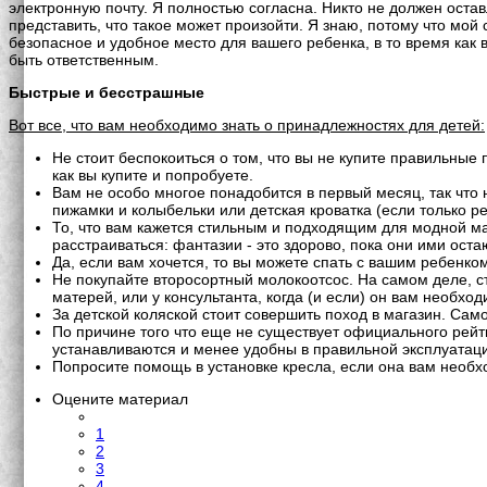
электронную почту. Я полностью согласна. Никто не должен остав
представить, что такое может произойти. Я знаю, потому что мой
безопасное и удобное место для вашего ребенка, в то время как 
быть ответственным.
Быстрые и бесстрашные
Вот все, что вам необходимо знать о принадлежностях для детей:
Не стоит беспокоиться о том, что вы не купите правильные
как вы купите и попробуете.
Вам не особо многое понадобится в первый месяц, так что н
пижамки и колыбельки или детская кроватка (если только р
То, что вам кажется стильным и подходящим для модной ма
расстраиваться: фантазии - это здорово, пока они ими оста
Да, если вам хочется, то вы можете спать с вашим ребенко
Не покупайте второсортный молокоотсос. На самом деле, с
матерей, или у консультанта, когда (и если) он вам необход
За детской коляской стоит совершить поход в магазин. Сам
По причине того что еще не существует официального рейт
устанавливаются и менее удобны в правильной эксплуатац
Попросите помощь в установке кресла, если она вам необх
Оцените материал
1
2
3
4