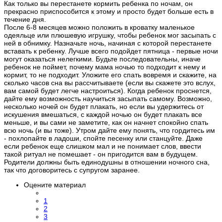
Как только вы перестанете кормить ребенка по ночам, он
прекрасно приспособится к этому и просто будет больше есть в
течение дня.
После 6-8 месяцев можно положить в кроватку маленькое
одеяльце или плюшевую игрушку, чтобы ребенок мог засыпать с
ней в обнимку. Назначьте ночь, начиная с которой перестанете
вставать к ребенку. Лучше всего подойдет пятница - первые ночи
могут оказаться нелегкими. Будьте последовательны, иначе
ребенок не поймет, почему мама ночью то подходит к нему и
кормит, то не подходит. Уложите его спать вовремя и скажите, на
сколько часов сна вы рассчитываете (если вы скажете это вслух,
вам самой будет легче настроиться). Когда ребенок проснется,
дайте ему возможность научиться засыпать самому. Возможно,
несколько ночей он будет плакать, но если вы удержитесь от
искушения вмешаться, с каждой ночью он будет плакать все
меньше, и вы сами не заметите, как он начнет спокойно спать
всю ночь (и вы тоже). Утром дайте ему понять, что гордитесь им
- похлопайте в ладоши, спойте песенку или станцуйте. Даже
если ребенок еще слишком мал и не понимает слов, ввести
такой ритуал не помешает - он пригодится вам в будущем.
Родители должны быть единодушны в отношении ночного сна,
так что договоритесь с супругом заранее.
Оцените материал
1
2
3