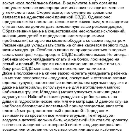
вокруг носа постельное белье. В результате в его организм
поступает меньше кислорода или из легких выводится меньше
углекислого газа. Скорее всего, положение во время сна
является не единственной причиной СВДС. Однако оно
представляется настолько тесно с ним связанным, что академия
считает своим долгом дать изложенную выше рекомендацию.
Обратите внимание на существование нескольких исключений,
касающихся детей с определенными медицинскими
проблемами, которые вы можете обсудить со своим педиатром.
Рекомендация укладывать спать на спине касается первого года
жизни младенца. Особенно важно ее придерживаться в первые
шесть месяцев, когда процент СВДС наиболее высок. Но иногда
ребенка можно укладывать спать и на бочок, поочередно на
левый и правый. Во время сна в положении на спине или на
боку риск СВДС меньше, чем в положении на животе.
Даже в положении на спине важно избегать укладывать ребенка
на мягкие поверхности - подушки, лоскутные и стеганые ватные
одеяла, тулупы, наполненные полистиролом круглые подушки и
даже на материалы, используемые для изготовления мягких
набивных игрушек. Младенец может уткнуться в них лицом и
задохнуться. Избегайте также укладывать ребенка спать на
диван и гидростатические или мягкие матрацы. В данном случае
наиболее безопасной постельной принадлежностью является
плотный матрац, застеленный простыней. Перед сном
вынимайте из кроватки все мягкие игрушки. Температура
воздуха в детской должна быть комфортной. Не ставьте кроватку
возле вентиляционных отверстий систем кондиционирования
воздуха или отопления, открытых окон или других источников