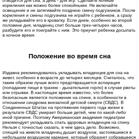
отводится для сна, а день - для игр. Сделайте ночные
кормления как можно более спокойными. Не включайте
освещение и не затягивайте позднюю смену подгузников. После
кормления и смены подгузника не играйте с ребенком, а сразу
же укладывайте его в кроватку. Если днем, особенно во второй
половине дня, младенец спит больше трех-четырех часов,
разбудите его и поиграйте с ним. Это приучит ребенка досыпать
в ночное время.
Положение во время сна
Издавна рекомендовалось укладывать младенцев для сна на
живот, особенно в возрасте до четырех месяцев. Считалось, что
таким образом лучше всего предотвращается аспирация
(попадание пищи в трахею - дыхательное горло) в случае рвоты
или отрыжки. В настоящее время известно, что более
безопасным является положение на спине, в особенности в
отношении синдрома внезапной детской смерти (СВДС). В
Соединенных Штатах на протяжении первого года жизни в
результате СВДС умирает больше детей, чем по какой-либо
иной причине. Поэтому Американская академия педиатрии
рекомендует укладывать спать здоровых младенцев на спину.
Нельзя с точностью сказать, в чем здесь дело. Возможно,
спящий на животе младенец дышит воздухом, застоявшимся в
небольшом воздушном кармане, который образует собравшееся