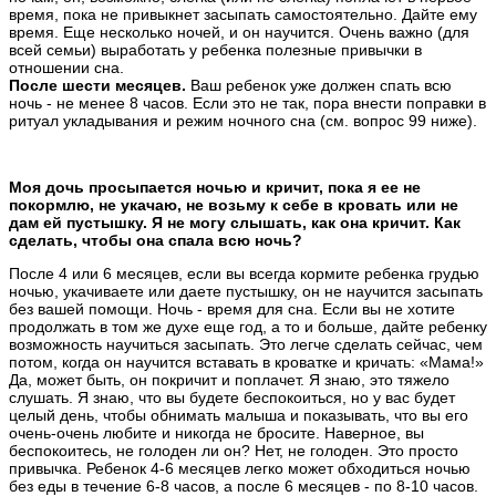
время, пока не привыкнет засыпать самостоятельно. Дайте ему
время. Еще несколько ночей, и он научится. Очень важно (для
всей семьи) выработать у ребенка полезные привычки в
отношении сна.
После шести месяцев.
Ваш ребенок уже должен спать всю
ночь - не менее 8 часов. Если это не так, пора внести поправки в
ритуал укладывания и режим ночного сна (см. вопрос 99 ниже).
Моя дочь просыпается ночью и кричит, пока я ее не
покормлю, не укачаю, не возьму к себе в кровать или не
дам ей пустышку. Я не могу слышать, как она кричит. Как
сделать, чтобы она спала всю ночь?
После 4 или 6 месяцев, если вы всегда кормите ребенка грудью
ночью, укачиваете или даете пустышку, он не научится засыпать
без вашей помощи. Ночь - время для сна. Если вы не хотите
продолжать в том же духе еще год, а то и больше, дайте ребенку
возможность научиться засыпать. Это легче сделать сейчас, чем
потом, когда он научится вставать в кроватке и кричать: «Мама!»
Да, может быть, он покричит и поплачет. Я знаю, это тяжело
слушать. Я знаю, что вы будете беспокоиться, но у вас будет
целый день, чтобы обнимать малыша и показывать, что вы его
очень-очень любите и никогда не бросите. Наверное, вы
беспокоитесь, не голоден ли он? Нет, не голоден. Это просто
привычка. Ребенок 4-6 месяцев легко может обходиться ночью
без еды в течение 6-8 часов, а после 6 месяцев - по 8-10 часов.