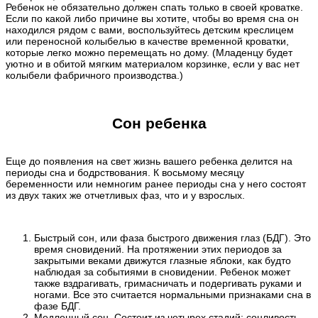
Ребенок не обязательно должен спать только в своей кроватке.
Если по какой либо причине вы хотите, чтобы во время сна он
находился рядом с вами, воспользуйтесь детским креслицем
или переносной колыбелью в качестве временной кроватки,
которые легко можно перемещать но дому. (Младенцу будет
уютно и в обитой мягким материалом корзинке, если у вас нет
колыбели фабричного производства.)
Сон ребенка
Еще до появления на свет жизнь вашего ребенка делится на
периоды сна и бодрствования. К восьмому месяцу
беременности или немногим ранее периоды сна у него состоят
из двух таких же отчетливых фаз, что и у взрослых.
Быстрый сон, или фаза быстрого движения глаз (БДГ). Это
время сновидений. На протяжении этих периодов за
закрытыми веками движутся глазные яблоки, как будто
наблюдая за событиями в сновидении. Ребенок может
также вздрагивать, гримасничать и подергивать руками и
ногами. Все это считается нормальными признаками сна в
фазе БДГ.
Медленный сон. Состоит из четырех стадий: сонливость,