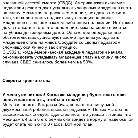
внезапной детской смерти (СВДС), Американская академия
педиатрии рекомендует укладывать здоровых младенцев спать
на спину. Несмотря на расхожее мнение, нет доказательств
того, что вероятность подавиться у лежащих на спине
младенцев выше, чем в каком-либо ином положении. Нет также
доказательств и того, что положение лежа на спине является
пагубным для здоровых детей. Однако при определенных
обстоятельствах существуют веские причины укладывать
младенцев спать на живот. Обсудите со своим педиатром
сложившуюся лично у вас ситуацию.
С 1992 г., когда Американская академия педиатрии начала
рекомендовать укладывать младенцев спать на спину, число
случаев СВДС снизилось более чем на 50%.
Секреты крепкого сна
У меня уже нет сил! Когда же младенец будет спать всю
ночь и как сделать, чтобы он спал?
Могу вас понять. Как раз сейчас, когда я это пишу, мой
двухмесячный ребенок дремлет рядышком. Ночью мы оба не
выспались как следует. Единственное, что утешает: я знаю, что
месяцам к 4 или 6 его режим сна войдет в норму и, надеюсь, он
будет спать ночью по 8 часов. Вот мой план.