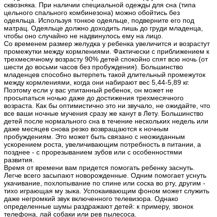
сквозняка. При наличии специальной одежды для сна (типа
цельного спального комбинезона) можно обойтись без
одеяльца. Используя тонкое одеяльце, подверните его под
матрац. Одеяльце должно доходить лишь до груди младенца,
чтобы оно случайно не надвинулось ему на лицо.
Со временем размер желудка у ребенка увеличится и возрастут
промежутки между кормлениями. Фактически с приближением к
трехмесячному возрасту 90% детей спокойно спят всю ночь (от
шести до восьми часов без пробуждения). Большинство
младенцев способно вытерпеть такой длительный промежуток
между кормлениями, когда они набирают вес 5,44-5,89 кг.
Поэтому если у вас упитанный ребенок, он может не
просыпаться ночью даже до достижения трехмесячного
возраста. Как бы оптимистично это ни звучало, не ожидайте, что
все ваши ночные мучения сразу же канут в Лету. Большинство
детей после нормального сна в течение нескольких недель или
даже месяцев снова резко возвращаются к ночным
пробуждениям. Это может быть связано с неожиданным
ускорением роста, увеличивающим потребность в питании, а
позднее - с прорезыванием зубов или с особенностями
развития.
Время от времени вам придется помогать ребенку заснуть.
Легче всего засыпают новорожденные. Одним помогает уснуть
укачивание, похлопывание по спине или соска во рту, другим -
тихо играющая му зыка. Успокаивающим фоном может служить
даже негромкий звук включенного телевизора. Однако
определенные шумы раздражают детей: к примеру, звонок
телефона, лай собаки или рев пылесоса.