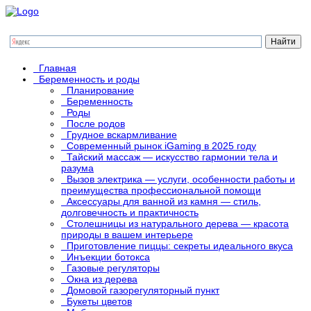
Главная
Беременность и роды
Планирование
Беременность
Роды
После родов
Грудное вскармливание
Современный рынок iGaming в 2025 году
Тайский массаж — искусство гармонии тела и
разума
Вызов электрика — услуги, особенности работы и
преимущества профессиональной помощи
Аксессуары для ванной из камня — стиль,
долговечность и практичность
Столешницы из натурального дерева — красота
природы в вашем интерьере
Приготовление пиццы: секреты идеального вкуса
Инъекции ботокса
Газовые регуляторы
Окна из дерева
Домовой газорегуляторный пункт
Букеты цветов