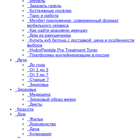
Мебель
Заказать газель
Коттеджные посёлки
Таро и работа
Мелбет приложение: современный формат
мобильного сервиса
Как найти красивую девушку
Дом из ракушечника
Купить куб бетона с доставкой: цена и особенности
выбора
HydroPeptide Pre Treatment Toner
Платформы контейнеризации в россии
Дети
До года
От 1 до 3
От 3 до 7
Старше 7
Здоровье
Здоровье
Медицина
Здоровый образ жизни
Диеты
Красота
Дом
Жилье
Домоводство
Дача
Кулинария