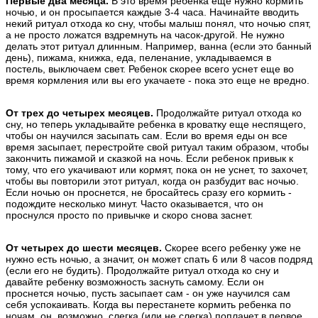
Первые два месяца.
В это время ребенка еще нужно кормить
ночью, и он просыпается каждые 3-4 часа. Начинайте вводить
некий ритуал отхода ко сну, чтобы малыш понял, что ночью спят,
а не просто ложатся вздремнуть на часок-другой. Не нужно
делать этот ритуал длинным. Например, ванна (если это банный
день), пижама, книжка, еда, пеленание, укладываемся в
постель, выключаем свет. Ребенок скорее всего уснет еще во
время кормления или вы его укачаете - пока это еще не вредно.
От трех до четырех месяцев.
Продолжайте ритуал отхода ко
сну, но теперь укладывайте ребенка в кроватку еще неспящего,
чтобы он научился засыпать сам. Если во время еды он все
время засыпает, перестройте свой ритуал таким образом, чтобы
закончить пижамой и сказкой на ночь. Если ребенок привык к
тому, что его укачивают или кормят, пока он не уснет, то захочет,
чтобы вы повторили этот ритуал, когда он разбудит вас ночью.
Если ночью он проснется, не бросайтесь сразу его кормить -
подождите несколько минут. Часто оказывается, что он
проснулся просто по привычке и скоро снова заснет.
От четырех до шести месяцев.
Скорее всего ребенку уже не
нужно есть ночью, а значит, он может спать 6 или 8 часов подряд
(если его не будить). Продолжайте ритуал отхода ко сну и
давайте ребенку возможность заснуть самому. Если он
проснется ночью, пусть засыпает сам - он уже научился сам
себя успокаивать. Когда вы перестанете кормить ребенка по
ночам, он, возможно, слегка (или не слегка) поплачет в первое