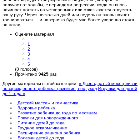
получает от ходьбы, с периодами регрессии, когда он вновь
начинает ползать на четвереньках или отказывается отпускать
вашу руку. Через несколько дней или недель он вновь начнет
тренироваться — и наверняка будет уже более уверенно стоять
на ногах.
Оцените материал
1
2
3
4
5
(0 голосов)
Прочитано
9425
раз
Другие материалы в этой категории:
« Двенадцатый месяц жизни
новорожденного ребенка: развитие, вес, уход
Игрушки для детей
до 1 года »
Детский массаж и гимнастика
Здоровье ребенка
Развитие ребенка до года по месяцам
Покупки для новорожденного
Питание детей до года
Грудное вскармливание
Расширение рациона ребенка
Болезни детей до года