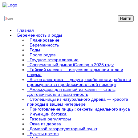
Главная
Беременность и роды
Планирование
Беременность
Роды
После родов
Грудное вскармливание
Современный рынок iGaming в 2025 году
Тайский массаж — искусство гармонии тела и
разума
Вызов электрика — услуги, особенности работы и
преимущества профессиональной помощи
Аксессуары для ванной из камня — стиль,
долговечность и практичность
Столешницы из натурального дерева — красота
природы в вашем интерьере
Приготовление пиццы: секреты идеального вкуса
Инъекции ботокса
Газовые регуляторы
Окна из дерева
Домовой газорегуляторный пункт
Букеты цветов