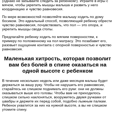
(однако не забывайте следить за ребенком!). Играйте в игры с
мячом, чтобы укрепить мышцы малыша и развить у него
координацию и чувство равновесия.
По мере возможностей позволяйте малышу ходить по дому
босиком. Это идеальный способ, позволяющий ребенку обрести
чувство равновесия, почувствовать, что пол — это опора, и
укрепить мышцы свода стопы.
Предлагайте ребенку ходить по мягким поверхностям, к
примеру по положенному на пол матрасу. Это позабавит его,
разовьет ощущение контакта с опорной поверхностью и чувство
равновесия.
Маленькая хитрость, которая позволит
вам без болей в спине оказаться на
одной высоте с ребенком
В течение нескольких недель или даже месяцев малыш будет
держаться за вашу руку. Чтобы не нарушить его равновесие,
старайтесь не слишком поднимать его руки: они не должны
оказываться выше его головы. Чтобы вам не приходилось
слишком сильно наклоняться, вооружитесь двумя ручками от
швабры и держите их перед собой, подобно лыжным палкам.
Ребенок ухватится за них на нужной высоте, а вы не слишком
утомите спину.