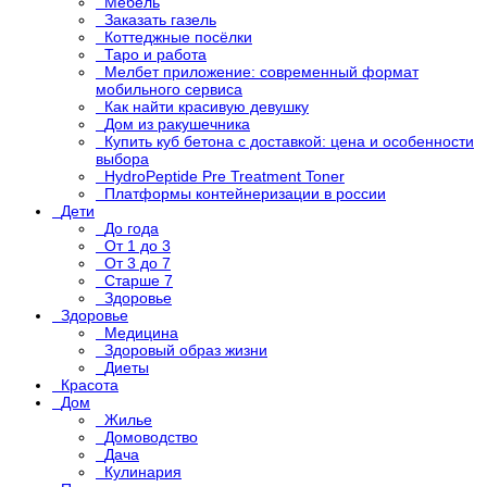
Мебель
Заказать газель
Коттеджные посёлки
Таро и работа
Мелбет приложение: современный формат
мобильного сервиса
Как найти красивую девушку
Дом из ракушечника
Купить куб бетона с доставкой: цена и особенности
выбора
HydroPeptide Pre Treatment Toner
Платформы контейнеризации в россии
Дети
До года
От 1 до 3
От 3 до 7
Старше 7
Здоровье
Здоровье
Медицина
Здоровый образ жизни
Диеты
Красота
Дом
Жилье
Домоводство
Дача
Кулинария