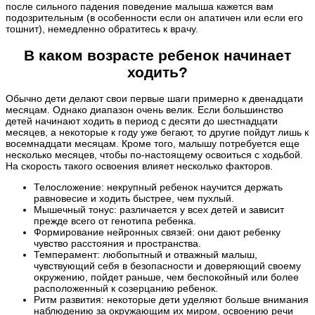
после сильного падения поведение малыша кажется вам
подозрительным (в особенности если он апатичен или если его
тошнит), немедленно обратитесь к врачу.
В каком возрасте ребенок начинает
ходить?
Обычно дети делают свои первые шаги примерно к двенадцати
месяцам. Однако диапазон очень велик. Если большинство
детей начинают ходить в период с десяти до шестнадцати
месяцев, а некоторые к году уже бегают, то другие пойдут лишь к
восемнадцати месяцам. Кроме того, малышу потребуется еще
несколько месяцев, чтобы по-настоящему освоиться с ходьбой.
На скорость такого освоения влияет несколько факторов.
Телосложение: некрупный ребенок научится держать
равновесие и ходить быстрее, чем пухлый.
Мышечный тонус: различается у всех детей и зависит
прежде всего от генотипа ребенка.
Формирование нейронных связей: они дают ребенку
чувство расстояния и пространства.
Темперамент: любопытный и отважный малыш,
чувствующий себя в безопасности и доверяющий своему
окружению, пойдет раньше, чем беспокойный или более
расположенный к созерцанию ребенок.
Ритм развития: некоторые дети уделяют больше внимания
наблюдению за окружающим их миром, освоению речи