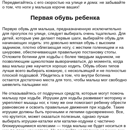
Передвигайтесь с его скоростью на улице и дома: не забывайте
о том, что ноги у малыша короче ваших!
Первая обувь ребенка
Первую обувь для малыша, предназначенную исключительно
для прогулок по улице, следует выбирать очень тщательно. Для
детей, которые уже делают первые шаги, выбирайте обувь для
начинающих ходить: это довольно мягкая обувь с высоким
задником, плотно облегающая ногу, с жестким голенищем и на
шнуровке, обеспечивающая правильную постановку стопы.
Отложите ботинки для ходьбы с более твердым задником, не
позволяющим щиколоткам выворачиваться, до момента, когда
ваш малыш уже научится хорошо ходить. Обувь обоих типов
лучше всего выбирать кожаную, с нескользящей и не полностью
плоской подошвой. Убедитесь в том, что внутри ботинка
остается достаточно места для того, чтобы малыш мог свободно
шевелить пальцами ног.
Не отказывайтесь от подручных средств, которые могут помочь
малышу при ходьбе. Игрушки для ходьбы развивают моторику и
укрепляют мышцы ног, к тому же они помогают ребенку обрести
равновесие и освоить правильные движения при ходьбе. Такие
игрушки должны быть прочными и легкими одновременно. Все,
что крутится, может оказаться полезным, однако лучше
выбирать игрушки-каталки или каталки-ходунки с частично
блокирующимися колесами — тогда малыш не будет носиться в