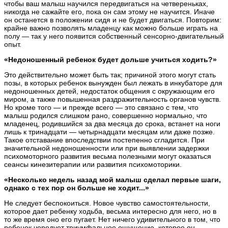
чтобы ваш малыш научился передвигаться на четвереньках,
никогда не сажайте его, пока он сам этому не научится. Иначе
он останется в положении сидя и не будет двигаться. Повторим:
крайне важно позволять младенцу как можно больше играть на
полу — так у него появится собственный сенсорно-двигательный
опыт.
«Недоношенный ребенок будет дольше учиться ходить?»
Это действительно может быть так; причиной этого могут стать
позы, в которых ребенок вынужден был лежать в инкубаторе для
недоношенных детей, недостаток общения с окружающим его
миром, а также повышенная раздражительность органов чувств.
Но кроме того — и прежде всего — это связано с тем, что
малыш родился слишком рано, совершенно нормально, что
младенец, родившийся за два месяца до срока, встанет на ноги
лишь к тринадцати — четырнадцати месяцам или даже позже.
Такое отставание впоследствии постепенно сгладится. При
значительной недоношенности или при выявлении задержки
психомоторного развития весьма полезными могут оказаться
сеансы кинезитерапии или развития психомоторики.
«Несколько недель назад мой малыш сделал первые шаги,
однако с тех пор он больше не ходит...»
Не следует беспокоиться. Новое чувство самостоятельности,
которое дает ребенку ходьба, весьма интересно для него, но в
то же время оно его пугает. Нет ничего удивительного в том, что
ребенок чередует триумфальное ощущение, которое он