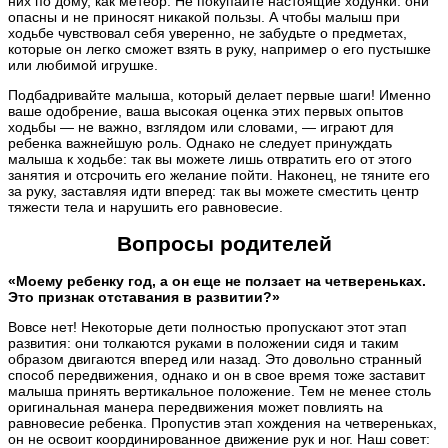
них по дому, как метеор. Не покупайте настоящие ходунки: они
опасны и не приносят никакой пользы. А чтобы малыш при
ходьбе чувствовал себя уверенно, не забудьте о предметах,
которые он легко сможет взять в руку, например о его пустышке
или любимой игрушке.
Подбадривайте малыша, который делает первые шаги! Именно
ваше одобрение, ваша высокая оценка этих первых опытов
ходьбы — не важно, взглядом или словами, — играют для
ребенка важнейшую роль. Однако не следует принуждать
малыша к ходьбе: так вы можете лишь отвратить его от этого
занятия и отсрочить его желание пойти. Наконец, не тяните его
за руку, заставляя идти вперед: так вы можете сместить центр
тяжести тела и нарушить его равновесие.
Вопросы родителей
«Моему ребенку год, а он еще не ползает на четвереньках.
Это признак отставания в развитии?»
Вовсе нет! Некоторые дети полностью пропускают этот этап
развития: они толкаются руками в положении сидя и таким
образом двигаются вперед или назад. Это довольно странный
способ передвижения, однако и он в свое время тоже заставит
малыша принять вертикальное положение. Тем не менее столь
оригинальная манера передвижения может повлиять на
равновесие ребенка. Пропустив этап хождения на четвереньках,
он не освоит координированное движение рук и ног. Наш совет: