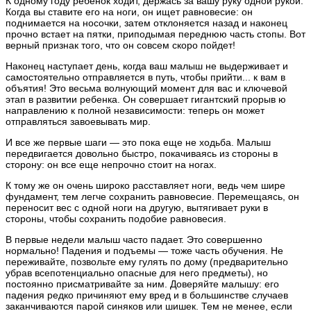
К одному году ребенок ходит, держась за вашу руку одной рукой.
Когда вы ставите его на ноги, он ищет равновесие: он
поднимается на носочки, затем отклоняется назад и наконец
прочно встает на пятки, приподымая переднюю часть стопы. Вот
верный признак того, что он совсем скоро пойдет!
Наконец наступает день, когда ваш малыш не выдерживает и
самостоятельно отправляется в путь, чтобы прийти... к вам в
объятия! Это весьма волнующий момент для вас и ключевой
этап в развитии ребенка. Он совершает гигантский прорыв ю
направлению к полной независимости: теперь он может
отправляться завоевывать мир.
И все же первые шаги — это пока еще не ходьба. Малыш
передвигается довольно быстро, покачиваясь из стороны в
сторону: он все еще непрочно стоит на ногах.
К тому же он очень широко расставляет ноги, ведь чем шире
фундамент, тем легче сохранить равновесие. Перемещаясь, он
переносит вес с одной ноги на другую, вытягивает руки в
стороны, чтобы сохранить подобие равновесия.
В первые недели малыш часто падает. Это совершенно
нормально! Падения и подъемы — тоже часть обучения. Не
переживайте, позвольте ему гулять по дому (предварительно
убрав всепотенциально опасные для него предметы), но
постоянно присматривайте за ним. Доверяйте малышу: его
падения редко причиняют ему вред и в большинстве случаев
заканчиваются парой синяков или шишек. Тем не менее, если