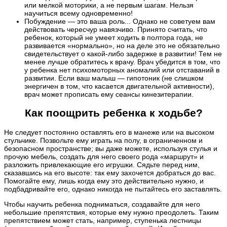
или мелкой моторики, а не первым шагам. Нельзя
научиться всему одновременно!
Побуждение — это ваша роль... Однако не советуем вам
действовать чересчур навязчиво. Принято считать, что
ребенок, который не умеет ходить в полтора года, не
развивается «нормально», но на деле это не обязательно
свидетельствует о какой-либо задержке в развитии! Тем не
менее лучше обратитесь к врачу. Врач убедится в том, что
у ребенка нет психомоторных аномалий или отставаний в
развитии. Если ваш малыш — гипотоник (не слишком
энергичен в том, что касается двигательной активности),
врач может прописать ему сеансы кинезитерапии.
Как поощрить ребенка к ходьбе?
Не следует постоянно оставлять его в манеже или на высоком
стульчике. Позвольте ему играть на полу, в ограниченном и
безопасном пространстве; вы даже можете, используя стулья и
прочую мебель, создать для него своего рода «маршрут» и
разложить привлекающие его игрушки. Сядьте перед ним,
сказавшись на его высоте: так ему захочется добраться до вас.
Помогайте ему, лишь когда ему это действительно нужно, и
подбадривайте его, однако никогда не пытайтесь его заставлять.
Чтобы научить ребенка подниматься, создавайте для него
небольшие препятствия, которые ему нужно преодолеть. Таким
препятствием может стать, например, ступенька лестницы