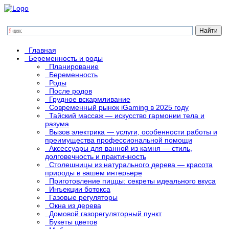
Главная
Беременность и роды
Планирование
Беременность
Роды
После родов
Грудное вскармливание
Современный рынок iGaming в 2025 году
Тайский массаж — искусство гармонии тела и
разума
Вызов электрика — услуги, особенности работы и
преимущества профессиональной помощи
Аксессуары для ванной из камня — стиль,
долговечность и практичность
Столешницы из натурального дерева — красота
природы в вашем интерьере
Приготовление пиццы: секреты идеального вкуса
Инъекции ботокса
Газовые регуляторы
Окна из дерева
Домовой газорегуляторный пункт
Букеты цветов