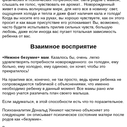
слышать ее голос, чувствовать ее аромат... Новорожденный
живет в очень волнующем мире, для него все в новинку: свет,
ощущения холода и тепла и даже факт наличия кала и голода!
Когда вы носите его на руках, вы хорошо чувствуете, как он этого
просит и как ваше присутствие его успокаивает. Вы, возможно,
часто будете испытывать прилив сильных чувств, большую
любовь, даже если иногда вас пугает тотальная зависимость
ребенка от вас.
Взаимное восприятие
«Нежное безумие» мам
. Казалось бы, очень .легко
удовлетворять потребности новорожденного: он голоден, ему
больно, ему холодно, ему одиноко, он хочет, чтобы это
прекратилось!
На практике все, конечно, не так просто, ведь крики ребенка не
сопровождаются табличкой с объяснениями, что именно
необходимо ребенку в данный момент. Все мамы рано или
поздно учатся различать плач своего малыша.
Если задуматься, в этой способности есть что-то поразительное.
Психоаналитик Дональд Уиникот частично объясняет это
следующим: он описывает психическое состояние матери после
родов как «безумие».