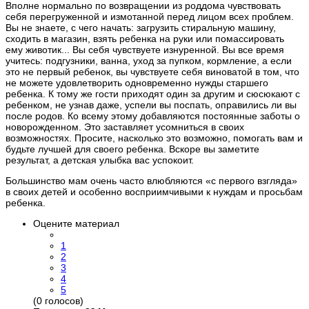
Вполне нормально по возвращении из роддома чувствовать
себя перегруженной и измотанной перед лицом всех проблем.
Вы не знаете, с чего начать: загрузить стиральную машину,
сходить в магазин, взять ребенка на руки или помассировать
ему животик... Вы себя чувствуете изнуренной. Вы все время
учитесь: подгузники, ванна, уход за пупком, кормление, а если
это не первый ребенок, вы чувствуете себя виноватой в том, что
не можете удовлетворить одновременно нужды старшего
ребенка. К тому же гости приходят один за другим и сюсюкают с
ребенком, не узнав даже, успели вы поспать, оправились ли вы
после родов. Ко всему этому добавляются постоянные заботы о
новорожденном. Это заставляет усомниться в своих
возможностях. Просите, насколько это возможно, помогать вам и
будьте лучшей для своего ребенка. Вскоре вы заметите
результат, а детская улыбка вас успокоит.
Большинство мам очень часто влюбляются «с первого взгляда»
в своих детей и особенно восприимчивыми к нуждам и просьбам
ребенка.
Оцените материал
1
2
3
4
5
(0 голосов)