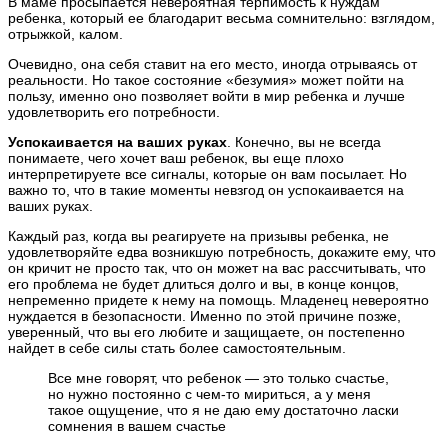
В маме просыпается невероятная терпимость к нуждам
ребенка, который ее благодарит весьма сомнительно: взглядом,
отрыжкой, калом.
Очевидно, она себя ставит на его место, иногда отрываясь от
реальности. Но такое состояние «безумия» может пойти на
пользу, именно оно позволяет войти в мир ребенка и лучше
удовлетворить его потребности.
Успокаивается на ваших руках
. Конечно, вы не всегда
понимаете, чего хочет ваш ребенок, вы еще плохо
интерпретируете все сигналы, которые он вам посылает. Но
важно то, что в такие моменты невзгод он успокаивается на
ваших руках.
Каждый раз, когда вы реагируете на призывы ребенка, не
удовлетворяйте едва возникшую потребность, докажите ему, что
он кричит не просто так, что он может на вас рассчитывать, что
его проблема не будет длиться долго и вы, в конце концов,
непременно придете к нему на помощь. Младенец невероятно
нуждается в безопасности. Именно по этой причине позже,
уверенный, что вы его любите и защищаете, он постепенно
найдет в себе силы стать более самостоятельным.
Все мне говорят, что ребенок — это только счастье,
но нужно постоянно с чем-то мириться, а у меня
такое ощущение, что я не даю ему достаточно ласки
сомнения в вашем счастье