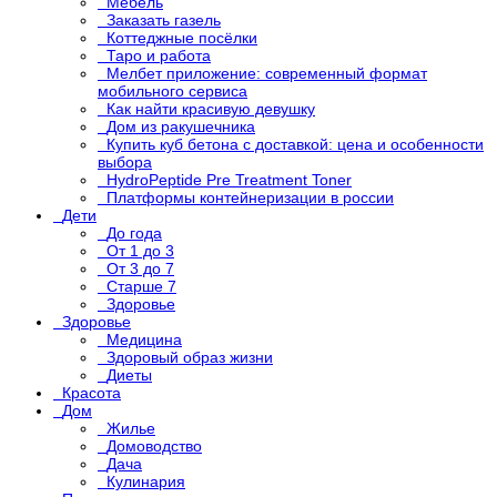
Мебель
Заказать газель
Коттеджные посёлки
Таро и работа
Мелбет приложение: современный формат
мобильного сервиса
Как найти красивую девушку
Дом из ракушечника
Купить куб бетона с доставкой: цена и особенности
выбора
HydroPeptide Pre Treatment Toner
Платформы контейнеризации в россии
Дети
До года
От 1 до 3
От 3 до 7
Старше 7
Здоровье
Здоровье
Медицина
Здоровый образ жизни
Диеты
Красота
Дом
Жилье
Домоводство
Дача
Кулинария