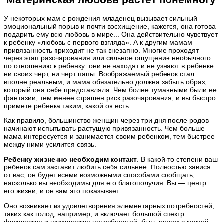
У некоторых мам с рождения младенец вызывает сильный
эмоциональный порыв и почти восхищение, кажется, она готова
подарить ему всю любовь в мире... Она действительно чувствует
к ребенку «любовь с первого взгляда». А к другим мамам
привязанность приходит не так внезапно. Многие проходят
через этап разочарования или сильное ощущение необычного
по отношению к ребенку: они не находят и не узнают в ребенке
ни своих черт, ни черт папы. Воображаемый ребенок стал
вполне реальным, и мама обязательно должна забыть образ,
который она себе представляла. Чем более туманными были ее
фантазии, тем менее страшен риск разочарования, и вы быстро
примете ребенка таким, какой он есть.
Как правило, большинство женщин через три дня после родов
начинают испытывать растущую привязанность. Чем больше
мама интересуется и занимается своим ребенком, тем быстрее
между ними усилится связь.
Ребенку жизненно необходим контакт
. В какой-то степени ваш
ребенок сам заставит любить себя сильнее. Полностью завися
от вас, он будет всеми возможными способами сообщать,
насколько вы необходимы для его благополучия. Вы — центр
его жизни, и он вам это показывает.
Оно возникает из удовлетворения элементарных потребностей,
таких как голод, например, и включает большой спектр
физических и психических потребностей: быть рядом с мамой,