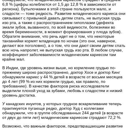
6,8 % (цифры колеблются от 1,5 до 12,8 % в зависимости от
региона). Бутылочками в этой стране пользуются мало, и
сладости — тоже редкость. Развитие младенческого кариеса они
связывают с привычкой давать детям спать, не выпуская грудь
изо рта, а также с распространением гипоплазии (дефекта
эмали зубов, вызванного, по всей видимости, болезнями во
время беременности, в момент формирования у плода зубов).
Обратите внимание, что речь идет не о том, что некоторые
танзанийки кормят младенцев по ночам (это они, наверное,
делают все поголовно), а о том, что они дают своим детям спать
всю ночь напролет, не выпуская грудь изо рта. В любом случае,
коэффициент заболеваемости младенческим кариесом там
крайне мал.
В Индии, где уровень жизни выше, но кормление грудью по-
прежнему широко распространено, доктор Хосе и доктор Кинг
обнаружили кариес у 44 % детей в возрасте от восьми месяцев
до 4 лет (99 % из них кормили грудью, как правило, по
требованию). В качестве факторов риска исследователи
выделили плохой уход за зубами, любовь к сладостям и низкий
уровень достатка.
У канадских инуитов, у которых грудное вскармливание теперь
практикуется пугающе редко, доктор Худ с коллегами
обнаружили, что в группе обследованных 244 детей (в возрасте
от двух до пяти лет) младенческим кариесом страдают 72,2 %.
Возможно, что важным фактором, предотвращающим развитие