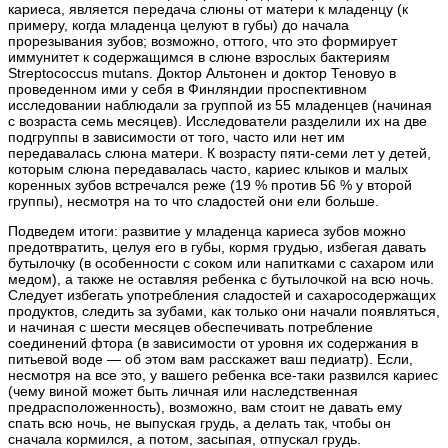
кариеса, является передача слюны от матери к младенцу (к
примеру, когда младенца целуют в губы) до начала
прорезывания зубов; возможно, оттого, что это формирует
иммунитет к содержащимся в слюне взрослых бактериям
Streptococcus mutans. Доктор Альтонен и доктор Теновуо в
проведенном ими у себя в Финляндии проспективном
исследовании наблюдали за группой из 55 младенцев (начиная
с возраста семь месяцев). Исследователи разделили их на две
подгруппы в зависимости от того, часто или нет им
передавалась слюна матери. К возрасту пяти-семи лет у детей,
которым слюна передавалась часто, кариес клыков и малых
коренных зубов встречался реже (19 % против 56 % у второй
группы), несмотря на то что сладостей они ели больше.
Подведем итоги: развитие у младенца кариеса зубов можно
предотвратить, целуя его в губы, кормя грудью, избегая давать
бутылочку (в особенности с соком или напитками с сахаром или
медом), а также не оставляя ребенка с бутылочкой на всю ночь.
Следует избегать употребления сладостей и сахаросодержащих
продуктов, следить за зубами, как только они начали появляться,
и начиная с шести месяцев обеспечивать потребление
соединений фтора (в зависимости от уровня их содержания в
питьевой воде — об этом вам расскажет ваш педиатр). Если,
несмотря на все это, у вашего ребенка все-таки развился кариес
(чему виной может быть личная или наследственная
предрасположенность), возможно, вам стоит не давать ему
спать всю ночь, не выпуская грудь, а делать так, чтобы он
сначала кормился, а потом, засыпая, отпускал грудь.