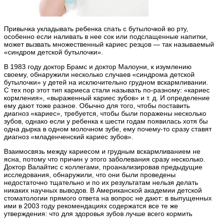
Привычка укладывать ребенка спать с бутылочкой во рту,
особенно если наливать в нее сок или подслащенные напитки,
может вызвать множественный кариес резцов — так называемый
«синдром детской бутылочки».
В 1983 году доктор Брамс и доктор Малоуни, к изумлению
своему, обнаружили несколько случаев «синдрома детской
бутылочки» у детей на исключительно грудном вскармливании.
С тех пор этот тип кариеса стали называть по-разному: «кариес
кормления», «выраженный кариес зубов» и т. д. И определение
ему дают тоже разное. Обычно для того, чтобы поставить
диагноз «кариес», требуется, чтобы были поражены несколько
зубов, однако если у ребенка к шести годам появилась хотя бы
одна дырка в одном молочном зубе, ему почему-то сразу ставят
диагноз «младенченский кариес зубов».
Взаимосвязь между кариесом и грудным вскармливанием не
ясна, потому что причин у этого заболевания сразу несколько.
Доктор Валайтис с коллегами, проанализировав предыдущие
исследования, обнаружили, что они были проведены
недостаточно тщательно и по их результатам нельзя делать
никаких научных выводов. В Американской академии детской
стоматологии прямого ответа на вопрос не дают: в выпущенных
ими в 2003 году рекомендациях содержатся все те же
утверждения: что для здоровья зубов лучше всего кормить