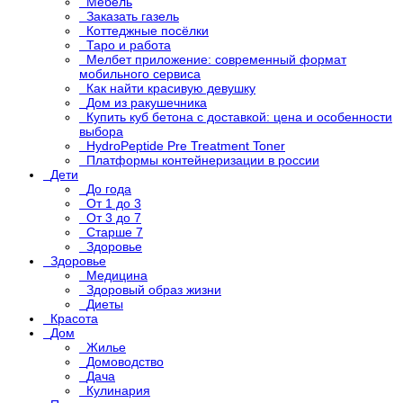
Мебель
Заказать газель
Коттеджные посёлки
Таро и работа
Мелбет приложение: современный формат
мобильного сервиса
Как найти красивую девушку
Дом из ракушечника
Купить куб бетона с доставкой: цена и особенности
выбора
HydroPeptide Pre Treatment Toner
Платформы контейнеризации в россии
Дети
До года
От 1 до 3
От 3 до 7
Старше 7
Здоровье
Здоровье
Медицина
Здоровый образ жизни
Диеты
Красота
Дом
Жилье
Домоводство
Дача
Кулинария