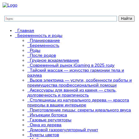
Главная
Беременность и роды
Планирование
Беременность
Роды
После родов
Грудное вскармливание
Современный рынок iGaming в 2025 году
Тайский массаж — искусство гармонии тела и
разума
Вызов электрика — услуги, особенности работы и
преимущества профессиональной помощи
Аксессуары для ванной из камня — стиль,
долговечность и практичность
Столешницы из натурального дерева — красота
природы в вашем интерьере
Приготовление пиццы: секреты идеального вкуса
Инъекции ботокса
Газовые регуляторы
Окна из дерева
Домовой газорегуляторный пункт
Букеты цветов