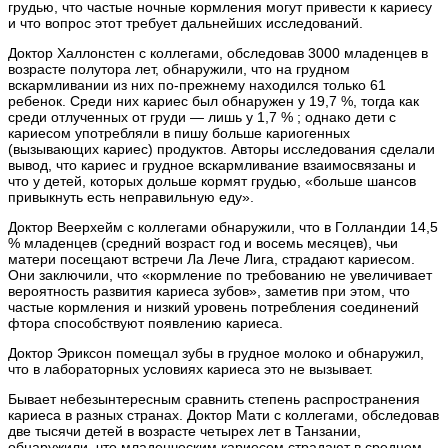
грудью, что частые ночные кормления могут привести к кариесу
и что вопрос этот требует дальнейших исследований.
Доктор Халлонстен с коллегами, обследовав 3000 младенцев в
возрасте полутора лет, обнаружили, что на грудном
вскармливании из них по-прежнему находился только 61
ребенок. Среди них кариес был обнаружен у 19,7 %, тогда как
среди отлученных от груди — лишь у 1,7 % ; однако дети с
кариесом употребляли в пишу больше кариогенных
(вызывающих кариес) продуктов. Авторы исследования сделали
вывод, что кариес и грудное вскармливание взаимосвязаны и
что у детей, которых дольше кормят грудью, «больше шансов
привыкнуть есть неправильную еду».
Доктор Веерхейм с коллегами обнаружили, что в Голландии 14,5
% младенцев (средний возраст год и восемь месяцев), чьи
матери посещают встречи Ла Лече Лига, страдают кариесом.
Они заключили, что «кормление по требованию не увеличивает
вероятность развития кариеса зубов», заметив при этом, что
частые кормления и низкий уровень потребления соединений
фтора способствуют появлению кариеса.
Доктор Эриксон помещал зубы в грудное молоко и обнаружил,
что в лабораторных условиях кариеса это не вызывает.
Бывает небезынтересным сравнить степень распространения
кариеса в разных странах. Доктор Мати с коллегами, обследовав
две тысячи детей в возрасте четырех лет в Танзании,
обнаружили, что младенческим кариесом страдают в среднем