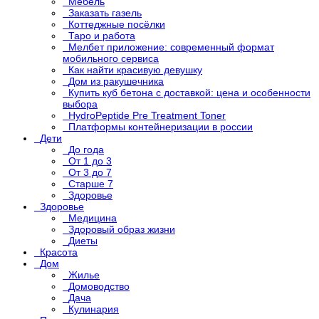
Мебель
Заказать газель
Коттеджные посёлки
Таро и работа
Мелбет приложение: современный формат
мобильного сервиса
Как найти красивую девушку
Дом из ракушечника
Купить куб бетона с доставкой: цена и особенности
выбора
HydroPeptide Pre Treatment Toner
Платформы контейнеризации в россии
Дети
До года
От 1 до 3
От 3 до 7
Старше 7
Здоровье
Здоровье
Медицина
Здоровый образ жизни
Диеты
Красота
Дом
Жилье
Домоводство
Дача
Кулинария