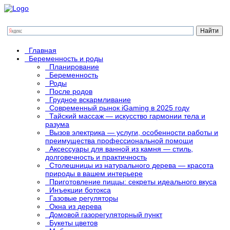
Главная
Беременность и роды
Планирование
Беременность
Роды
После родов
Грудное вскармливание
Современный рынок iGaming в 2025 году
Тайский массаж — искусство гармонии тела и
разума
Вызов электрика — услуги, особенности работы и
преимущества профессиональной помощи
Аксессуары для ванной из камня — стиль,
долговечность и практичность
Столешницы из натурального дерева — красота
природы в вашем интерьере
Приготовление пиццы: секреты идеального вкуса
Инъекции ботокса
Газовые регуляторы
Окна из дерева
Домовой газорегуляторный пункт
Букеты цветов