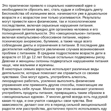
Это практически привело к социально навязчивой идее о
необходимости сбросить вес, стать худым и соблюдать диету.
Беспокойства об излишнем весе, начинаются уже в дошкольное
возрасте и с возрастом они только усиливаются. Результаты
могут привести как»к физическим, так и психологическим
последствиям, включая серьезные нарушения питания.
Нарушение питания вредно для организма человека и его
полноценной деятельности. Это «эмоциональное» питание,
включая компульсивно-обсессивное питание, нервно-
психическую анорексию, булимию, а также чаще всего
соблюдение диеты и ограничения в питании. В последние два
десятилетия наблюдается увеличение случаев возникновения
проблем с питанием. В среднем подростковом возрасте дети в
возрасте от 10 до 12 лет больше остальных подвержены риску.
Девочки и женщины склонны подвергаться нарушениям питания
чаще, чем мальчики и мужчины.
В некоторых семьях взрослые используют различные виды
деятельности, которые помогают им справиться со своими
чувствами. Они могут курить, употреблять алкоголь,
лихорадочно работать, усиленно выполнять физические
упражнения или применять другие способы, помогающие им
чувствовать себя лучше. Многие при этом начинают усиленно
употреблять продукты питания, превращаясь таким образом в
«эмоциональных едоков». У многих детей всегда есть под рукой
какая-то еда, и они учатся «заедать» свои чувства. Вне
зависимости, делают они это в период сильной эмоциональной
радости или расстройства, достаточно просто использовать еду