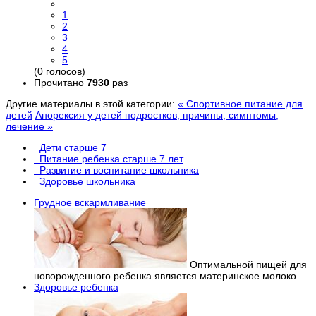
1
2
3
4
5
(0 голосов)
Прочитано
7930
раз
Другие материалы в этой категории:
« Спортивное питание для
детей
Анорексия у детей подростков, причины, симптомы,
лечение »
Дети старше 7
Питание ребенка старше 7 лет
Развитие и воспитание школьника
Здоровье школьника
Грудное вскармливание
Оптимальной пищей для
новорожденного ребенка является материнское молоко...
Здоровье ребенка