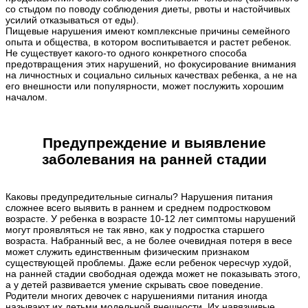
со стыдом по поводу соблюдения диеты, рвоты и настойчивых
усилий отказываться от еды).
Пищевые нарушения имеют комплексные причины семейного
опыта и общества, в котором воспитывается и растет ребенок.
Не существует какого-то одного конкретного способа
предотвращения этих нарушений, но фокусирование внимания
на личностных и социально сильных качествах ребенка, а не на
его внешности или популярности, может послужить хорошим
началом.
Предупреждение и выявление
заболевания на ранней стадии
Каковы предупредительные сигналы? Нарушения питания
сложнее всего выявить в раннем и среднем подростковом
возрасте. У ребенка в возрасте 10-12 лет симптомы нарушений
могут проявляться не так явно, как у подростка старшего
возраста. Набранный вес, а не более очевидная потеря в весе
может служить единственным физическим признаком
существующей проблемы. Даже если ребенок чересчур худой,
на ранней стадии свободная одежда может не показывать этого,
а у детей развивается умение скрывать свое поведение.
Родители многих девочек с нарушениями питания иногда
называют их детьми модельной внешности. Их навязчивые