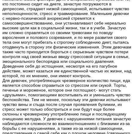
кто постоянно сидит на диете, зачастую погружаются в
депрессию, страдают низкой самооценкой, испытывают чувство
неполноценности, стресс и травмирование. Маленькие девочки
с нервно-психической анорексией стремятся к
самосовершенствованию, они устанавливают себе нереально
высокие цели как в социальной жизни, так и в учебе. Зачастую
им сложно справляться со своими тревогами по поводу
взросления и полового созревания, и по мере развития своего
тела они могут прибегать к строгому соблюдению диет, пытаясь
отодвинуть в сторону эти физические изменения. Этим девочкам
также часто приходится бороться с серьезным чувством потери
контроля над своей жизнью ввиду стрессовой ситуации в семье,
эмоционального беспорядка или социального давления.
Доведение себя до истощения, несмотря на его пагубное
действие, может казаться им единственной частью их жизни, над
которой, по их мнению, они имеют контроль.
Для девочек, употребляющих чрезмерное количество пищи, еда
является способом справиться со стрессом или скукой. Торты,
печенье и мороженое, которое они поглощают,- могут стать
«друзьями», помогающими воспитывать их и уменьшать чувство
беспокойства. Тем не менее, поскольку эти девочки испытывают
чувство вины и стыда после случая проявления булимии, их
стресс может только обостриться и они будут еще более
склонны к чрезмерному употреблению пищи и последующему
очищению желудка. У девочек с нарушениями питания зачастую
наблюдаются сложности во взаимоотношениях с близкими из-за
борьбы с ее нарушениями, а также из-за низкой самооценки,
представления о самой себе как о плохом человеке (связанного