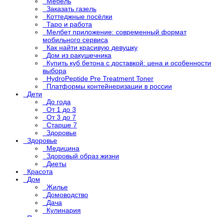
Мебель
Заказать газель
Коттеджные посёлки
Таро и работа
Мелбет приложение: современный формат
мобильного сервиса
Как найти красивую девушку
Дом из ракушечника
Купить куб бетона с доставкой: цена и особенности
выбора
HydroPeptide Pre Treatment Toner
Платформы контейнеризации в россии
Дети
До года
От 1 до 3
От 3 до 7
Старше 7
Здоровье
Здоровье
Медицина
Здоровый образ жизни
Диеты
Красота
Дом
Жилье
Домоводство
Дача
Кулинария