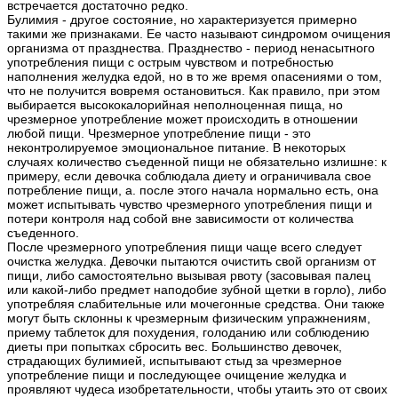
встречается достаточно редко.
Булимия - другое состояние, но характеризуется примерно
такими же признаками. Ее часто называют синдромом очищения
организма от празднества. Празднество - период ненасытного
употребления пищи с острым чувством и потребностью
наполнения желудка едой, но в то же время опасениями о том,
что не получится вовремя остановиться. Как правило, при этом
выбирается высококалорийная неполноценная пища, но
чрезмерное употребление может происходить в отношении
любой пищи. Чрезмерное употребление пищи - это
неконтролируемое эмоциональное питание. В некоторых
случаях количество съеденной пищи не обязательно излишне: к
примеру, если девочка соблюдала диету и ограничивала свое
потребление пищи, а. после этого начала нормально есть, она
может испытывать чувство чрезмерного употребления пищи и
потери контроля над собой вне зависимости от количества
съеденного.
После чрезмерного употребления пищи чаще всего следует
очистка желудка. Девочки пытаются очистить свой организм от
пищи, либо самостоятельно вызывая рвоту (засовывая палец
или какой-либо предмет наподобие зубной щетки в горло), либо
употребляя слабительные или мочегонные средства. Они также
могут быть склонны к чрезмерным физическим упражнениям,
приему таблеток для похудения, голоданию или соблюдению
диеты при попытках сбросить вес. Большинство девочек,
страдающих булимией, испытывают стыд за чрезмерное
употребление пищи и последующее очищение желудка и
проявляют чудеса изобретательности, чтобы утаить это от своих