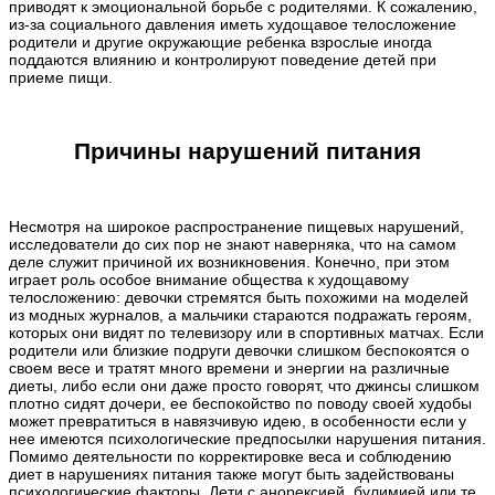
приводят к эмоциональной борьбе с родителями. К сожалению,
из-за социального давления иметь худощавое телосложение
родители и другие окружающие ребенка взрослые иногда
поддаются влиянию и контролируют поведение детей при
приеме пищи.
Причины нарушений питания
Несмотря на широкое распространение пищевых нарушений,
исследователи до сих пор не знают наверняка, что на самом
деле служит причиной их возникновения. Конечно, при этом
играет роль особое внимание общества к худощавому
телосложению: девочки стремятся быть похожими на моделей
из модных журналов, а мальчики стараются подражать героям,
которых они видят по телевизору или в спортивных матчах. Если
родители или близкие подруги девочки слишком беспокоятся о
своем весе и тратят много времени и энергии на различные
диеты, либо если они даже просто говорят, что джинсы слишком
плотно сидят дочери, ее беспокойство по поводу своей худобы
может превратиться в навязчивую идею, в особенности если у
нее имеются психологические предпосылки нарушения питания.
Помимо деятельности по корректировке веса и соблюдению
диет в нарушениях питания также могут быть задействованы
психологические факторы. Дети с анорексией, булимией или те,