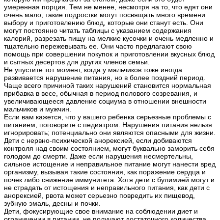
умеренная порция. Тем не менее, несмотря на то, что едят они
очень мало, такие подростки могут посвящать много времени
выбору и приготовлению блюд, которые они станут есть. Они
могут постоянно читать таблицы с указанием содержания
калорий, разрезать пищу на мелкие кусочки и очень медленно и
тщательно пережевывать ее. Они часто предлагают свою
помощь при совершении покупок и приготовлении вкусных блюд
и сытных десертов для других членов семьи.
Не упустите тот момент, когда у мальчиков тоже иногда
развивается нарушение питания, но в более поздний период.
Чаще всего причиной таких нарушений становится нормальная
прибавка в весе, обычная в период полового созревания, и
увеличивающееся давление социума в отношении внешности
мальчиков и мужчин.
Если вам кажется, что у вашего ребенка серьезные проблемы с
питанием, поговорите с педиатром. Нарушения питания нельзя
игнорировать; потенциально они являются опасными для жизни.
Дети с нервно-психической анорексией, если добиваются
контроля над своим состоянием, могут буквально заморить себя
голодом до смерти. Даже если нарушения несмертельны,
сильное истощение и неправильное питание могут нанести вред
организму, вызывая такие состояния, как поражение сердца и
почек либо снижение иммунитета. Хотя дети с булимией могут и
не страдать от истощения и неправильного питания, как дети с
анорексией, рвота может серьезно повредить их пищевод,
зубную эмаль, десны и почки.
Дети, фокусирующие свое внимание на соблюдении диет и
ограничении в питании, не получают достаточного количества