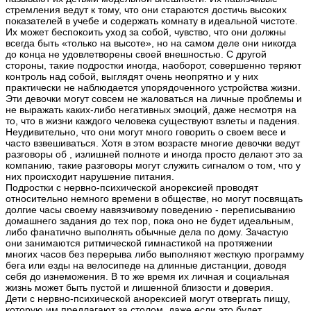
стремления ведут к тому, что они стараются достичь высоких
показателей в учебе и содержать комнату в идеальной чистоте.
Их может беспокоить уход за собой, чувство, что они должны
всегда быть «только на высоте», но на самом деле они никогда
до конца не удовлетворены своей внешностью. С другой
стороны, такие подростки иногда, наоборот, совершенно теряют
контроль над собой, выглядят очень неопрятно и у них
практически не наблюдается упорядоченного устройства жизни.
Эти девочки могут совсем не жаловаться на личные проблемы и
не выражать каких-либо негативных эмоций, даже несмотря на
то, что в жизни каждого человека существуют взлеты и падения.
Неудивительно, что они могут много говорить о своем весе и
часто взвешиваться. Хотя в этом возрасте многие девочки ведут
разговоры об , излишней полноте и иногда просто делают это за
компанию, такие разговоры могут служить сигналом о том, что у
них происходит нарушение питания.
Подростки с нервно-психической анорексией проводят
относительно немного времени в обществе, но могут посвящать
долгие часы своему навязчивому поведению - переписыванию
домашнего задания до тех пор, пока оно не будет идеальным,
либо фанатично выполнять обычные дела по дому. Зачастую
они занимаются ритмической гимнастикой на протяжении
многих часов без перерыва либо выполняют жесткую программу
бега или езды на велосипеде на длинные дистанции, доводя
себя до изнеможения. В то же время их личная и социальная
жизнь может быть пустой и лишенной близости и доверия.
Дети с нервно-психической анорексией могут отвергать пищу,
которую им предлагают за столом, даже если это будет