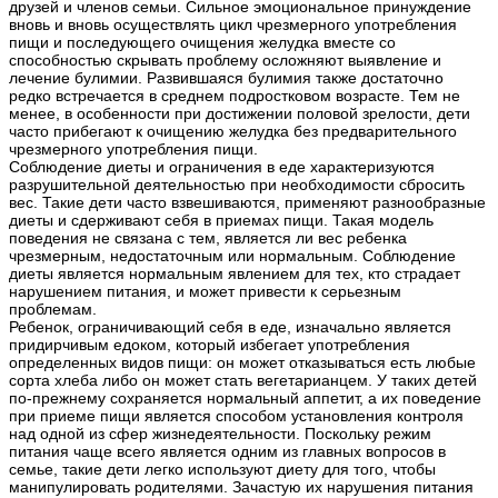
друзей и членов семьи. Сильное эмоциональное принуждение
вновь и вновь осуществлять цикл чрезмерного употребления
пищи и последующего очищения желудка вместе со
способностью скрывать проблему осложняют выявление и
лечение булимии. Развившаяся булимия также достаточно
редко встречается в среднем подростковом возрасте. Тем не
менее, в особенности при достижении половой зрелости, дети
часто прибегают к очищению желудка без предварительного
чрезмерного употребления пищи.
Соблюдение диеты и ограничения в еде характеризуются
разрушительной деятельностью при необходимости сбросить
вес. Такие дети часто взвешиваются, применяют разнообразные
диеты и сдерживают себя в приемах пищи. Такая модель
поведения не связана с тем, является ли вес ребенка
чрезмерным, недостаточным или нормальным. Соблюдение
диеты является нормальным явлением для тех, кто страдает
нарушением питания, и может привести к серьезным
проблемам.
Ребенок, ограничивающий себя в еде, изначально является
придирчивым едоком, который избегает употребления
определенных видов пищи: он может отказываться есть любые
сорта хлеба либо он может стать вегетарианцем. У таких детей
по-прежнему сохраняется нормальный аппетит, а их поведение
при приеме пищи является способом установления контроля
над одной из сфер жизнедеятельности. Поскольку режим
питания чаще всего является одним из главных вопросов в
семье, такие дети легко используют диету для того, чтобы
манипулировать родителями. Зачастую их нарушения питания