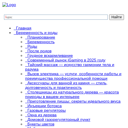
Главная
Беременность и роды
Планирование
Беременность
Роды
После родов
Грудное вскармливание
Современный рынок iGaming в 2025 году
Тайский массаж — искусство гармонии тела и
разума
Вызов электрика — услуги, особенности работы и
преимущества профессиональной помощи
Аксессуары для ванной из камня — стиль,
долговечность и практичность
Столешницы из натурального дерева — красота
природы в вашем интерьере
Приготовление пиццы: секреты идеального вкуса
Инъекции ботокса
Газовые регуляторы
Окна из дерева
Домовой газорегуляторный пункт
Букеты цветов