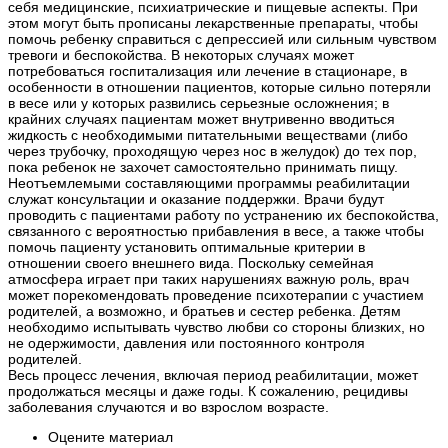
себя медицинские, психиатрические и пищевые аспекты. При
этом могут быть прописаны лекарственные препараты, чтобы
помочь ребенку справиться с депрессией или сильным чувством
тревоги и беспокойства. В некоторых случаях может
потребоваться госпитализация или лечение в стационаре, в
особенности в отношении пациентов, которые сильно потеряли
в весе или у которых развились серьезные осложнения; в
крайних случаях пациентам может внутривенно вводиться
жидкость с необходимыми питательными веществами (либо
через трубочку, проходящую через нос в желудок) до тех пор,
пока ребенок не захочет самостоятельно принимать пищу.
Неотъемлемыми составляющими программы реабилитации
служат консультации и оказание поддержки. Врачи будут
проводить с пациентами работу по устранению их беспокойства,
связанного с вероятностью прибавления в весе, а также чтобы
помочь пациенту установить оптимальные критерии в
отношении своего внешнего вида. Поскольку семейная
атмосфера играет при таких нарушениях важную роль, врач
может порекомендовать проведение психотерапии с участием
родителей, а возможно, и братьев и сестер ребенка. Детям
необходимо испытывать чувство любви со стороны близких, но
не одержимости, давления или постоянного контроля
родителей.
Весь процесс лечения, включая период реабилитации, может
продолжаться месяцы и даже годы. К сожалению, рецидивы
заболевания случаются и во взрослом возрасте.
Оцените материал