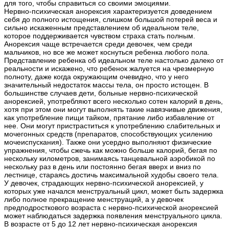
для того, чтобы справиться со своими эмоциями.
Нервно-психическая анорексия характеризуется доведением
себя до полного истощения, слишком большой потерей веса и
сильно искаженным представлением об идеальном теле,
которое поддерживается чувством страха стать полным.
Анорексия чаще встречается среди девочек, чем среди
мальчиков, но все же может коснуться ребенка любого пола.
Представление ребенка об идеальном теле настолько далеко от
реальности и искажено, что ребенок жалуется на чрезмерную
полноту, даже когда окружающим очевидно, что у него
значительный недостаток массы тела, он просто истощен. В
большинстве случаев дети, больные нервно-психической
анорексией, употребляют всего несколько сотен калорий в день,
хотя при этом они могут выполнять такие навязчивые движения,
как употребление пищи тайком, прятание либо избавление от
нее. Они могут пристраститься к употреблению слабительных и
мочегонных средств (препаратов, способствующих усилению
мочеиспускания). Также они усердно выполняют физические
упражнения, чтобы сжечь как можно больше калорий, бегая по
нескольку километров, занимаясь танцевальной аэробикой по
нескольку раз в день или постоянно бегая вверх и вниз по
лестнице, стараясь достичь максимальной худобы своего тела.
У девочек, страдающих нервно-психической анорексией, у
которых уже начался менструальный цикл, может быть задержка
либо полное прекращение менструаций, а у девочек
предподросткового возраста с нервно-психической анорексией
может наблюдаться задержка появления менструального цикла.
В возрасте от 5 до 12 лет нервно-психическая анорексия