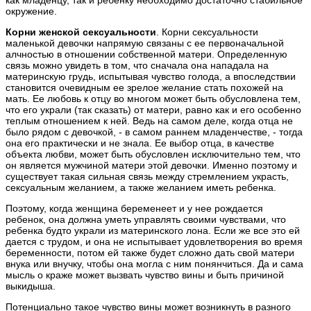
как младенцу, так и ребенку необходимо достаточно стабильное
окружение.
Корни женской сексуальности
. Корни сексуальности
маленькой девочки напрямую связаны с ее первоначальной
алчностью в отношении собственной матери. Определенную
связь можно увидеть в том, что сначала она нападала на
материнскую грудь, испытывая чувство голода, а впоследствии
становится очевидным ее зрелое желание стать похожей на
мать. Ее любовь к отцу во многом может быть обусловлена тем,
что его украли (так сказать) от матери, равно как и его особенно
теплым отношением к ней. Ведь на самом деле, когда отца не
было рядом с девочкой, - в самом раннем младенчестве, - тогда
она его практически и не знала. Ее выбор отца, в качестве
объекта любви, может быть обусловлен исключительно тем, что
он является мужчиной матери этой девочки. Именно поэтому и
существует такая сильная связь между стремлением украсть,
сексуальным желанием, а также желанием иметь ребенка.
Поэтому, когда женщина беременеет и у нее рождается
ребенок, она должна уметь управлять своими чувствами, что
ребенка будто украли из материнского лона. Если же все это ей
дается с трудом, и она не испытывает удовлетворения во время
беременности, потом ей также будет сложно дать свой матери
внука или внучку, чтобы она могла с ним понянчиться. Да и сама
мысль о краже может вызвать чувство вины и быть причиной
выкидыша.
Потенциально такое чувство вины может возникнуть в разного