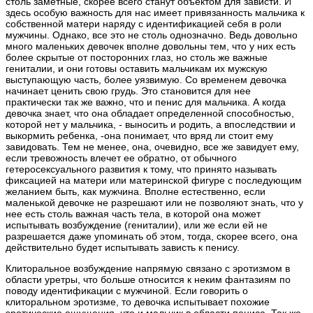
столь заметные, скорее всего станут объектом для зависти. И
здесь особую важность для нас имеет привязанность мальчика к
собственной матери наряду с идентификацией себя в роли
мужчины. Однако, все это не столь однозначно. Ведь довольно
много маленьких девочек вполне довольны тем, что у них есть
более скрытые от посторонних глаз, но столь же важные
гениталии, и они готовы оставить мальчикам их мужскую
выступающую часть, более уязвимую. Со временем девочка
начинает ценить свою грудь. Это становится для нее
практически так же важно, что и пенис для мальчика. А когда
девочка знает, что она обладает определенной способностью,
которой нет у мальчика, - выносить и родить, а впоследствии и
выкормить ребенка, -она понимает, что вряд ли стоит ему
завидовать. Тем не менее, она, очевидно, все же завидует ему,
если тревожность влечет ее обратно, от обычного
гетеросексуального развития к тому, что принято называть
фиксацией на матери или материнской фигуре с последующим
желанием быть, как мужчина. Вполне естественно, если
маленькой девочке не разрешают или не позволяют знать, что у
нее есть столь важная часть тела, в которой она может
испытывать возбуждение (гениталии), или же если ей не
разрешается даже упоминать об этом, тогда, скорее всего, она
действительно будет испытывать зависть к пенису.
Клиторальное возбуждение напрямую связано с эротизмом в
области уретры, что больше относится к неким фантазиям по
поводу идентификации с мужчиной. Если говорить о
клиторальном эротизме, то девочка испытывает похожие