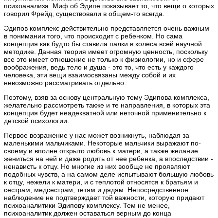
психоанализа. Миф об Эдипе показывает то, что вещи о которых
говорил Фрейд, существовали в общем-то всегда.
Эдипов комплекс действительно представляется очень важным
в понимании того, что происходит с ребенком. Но сама
концепция как будто бы ставила палки в колеса всей научной
методике. Данная теория имеет огромную ценность, поскольку
все это имеет отношение не только к физиологии, но и сфере
воображения, ведь тело и душа - это то, что есть у каждого
человека, эти вещи взаимосвязаны между собой и их
невозможно рассматривать отдельно.
Поэтому, взяв за основу центральную тему Эдипова комплекса,
желательно рассмотреть также и те направления, в которых эта
концепция будет неадекватной или неточной применительно к
детской психологии.
Первое возражение у нас может возникнуть, наблюдая за
маленькими мальчиками. Некоторые мальчики выражают по-
своему и вполне открыто любовь к матери, а также желание
жениться на ней и даже родить от нее ребенка, а впоследствии -
ненависть к отцу. Но многие из них вообще не проявляют
подобных чувств, а на самом деле испытывают большую любовь
к отцу, нежели к матери, и с теплотой относятся к братьям и
сестрам, медсестрам, тетям и дядям. Непосредственное
наблюдение не подтверждает той важности, которую придают
психоаналитики Эдипову комплексу. Тем не менее,
психоаналитик должен оставаться верным до конца