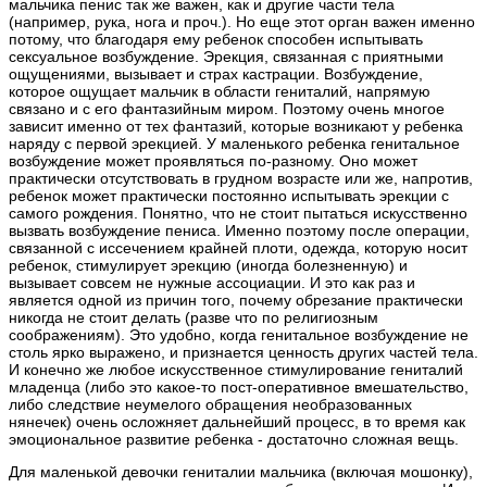
мальчика пенис так же важен, как и другие части тела
(например, рука, нога и проч.). Но еще этот орган важен именно
потому, что благодаря ему ребенок способен испытывать
сексуальное возбуждение. Эрекция, связанная с приятными
ощущениями, вызывает и страх кастрации. Возбуждение,
которое ощущает мальчик в области гениталий, напрямую
связано и с его фантазийным миром. Поэтому очень многое
зависит именно от тех фантазий, которые возникают у ребенка
наряду с первой эрекцией. У маленького ребенка генитальное
возбуждение может проявляться по-разному. Оно может
практически отсутствовать в грудном возрасте или же, напротив,
ребенок может практически постоянно испытывать эрекции с
самого рождения. Понятно, что не стоит пытаться искусственно
вызвать возбуждение пениса. Именно поэтому после операции,
связанной с иссечением крайней плоти, одежда, которую носит
ребенок, стимулирует эрекцию (иногда болезненную) и
вызывает совсем не нужные ассоциации. И это как раз и
является одной из причин того, почему обрезание практически
никогда не стоит делать (разве что по религиозным
соображениям). Это удобно, когда генитальное возбуждение не
столь ярко выражено, и признается ценность других частей тела.
И конечно же любое искусственное стимулирование гениталий
младенца (либо это какое-то пост-оперативное вмешательство,
либо следствие неумелого обращения необразованных
нянечек) очень осложняет дальнейший процесс, в то время как
эмоциональное развитие ребенка - достаточно сложная вещь.
Для маленькой девочки гениталии мальчика (включая мошонку),