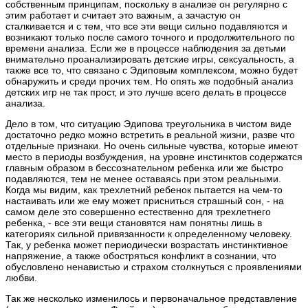
собственным принципам, поскольку в анализе он регулярно с
этим работает и считает это важным, а зачастую он
сталкивается и с тем, что все эти вещи сильно подавляются и
возникают только после самого точного и продолжительного по
времени анализа. Если же в процессе наблюдения за детьми
внимательно проанализировать детские игры, сексуальность, а
также все то, что связано с Эдиповым комплексом, можно будет
обнаружить и среди прочих тем. Но опять же подобный анализ
детских игр не так прост, и это лучше всего делать в процессе
анализа.
Дело в том, что ситуацию Эдипова треугольника в чистом виде
достаточно редко можно встретить в реальной жизни, разве что
отдельные признаки. Но очень сильные чувства, которые имеют
место в периоды возбуждения, на уровне инстинктов содержатся
главным образом в бессознательном ребенка или же быстро
подавляются, тем не менее оставаясь при этом реальными.
Когда мы видим, как трехлетний ребенок пытается на чем-то
настаивать или же ему может присниться страшный сон, - на
самом деле это совершенно естественно для трехлетнего
ребенка, - все эти вещи становятся нам понятны лишь в
категориях сильной привязанности к определенному человеку.
Так, у ребенка может периодически возрастать инстинктивное
напряжение, а также обостряться конфликт в сознании, что
обусловлено ненавистью и страхом столкнуться с проявлениями
любви.
Так же несколько изменилось и первоначальное представление