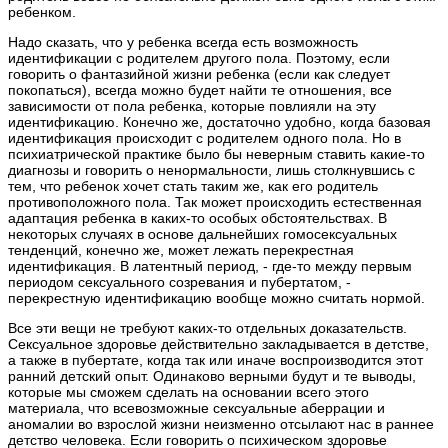
ребенком.
Надо сказать, что у ребенка всегда есть возможность
идентификации с родителем другого пола. Поэтому, если
говорить о фантазийной жизни ребенка (если как следует
покопаться), всегда можно будет найти те отношения, все
зависимости от пола ребенка, которые повлияли на эту
идентификацию. Конечно же, достаточно удобно, когда базовая
идентификация происходит с родителем одного пола. Но в
психиатрической практике было бы неверным ставить какие-то
диагнозы и говорить о ненормальности, лишь столкнувшись с
тем, что ребенок хочет стать таким же, как его родитель
противоположного пола. Так может происходить естественная
адаптация ребенка в каких-то особых обстоятельствах. В
некоторых случаях в основе дальнейших гомосексуальных
тенденций, конечно же, может лежать перекрестная
идентификация. В латентный период, - где-то между первым
периодом сексуального созревания и пубертатом, -
перекрестную идентификацию вообще можно считать нормой.
Все эти вещи не требуют каких-то отдельных доказательств.
Сексуальное здоровье действительно закладывается в детстве,
а также в пубертате, когда так или иначе воспроизводится этот
ранний детский опыт. Одинаково верными будут и те выводы,
которые мы сможем сделать на основании всего этого
материала, что всевозможные сексуальные аберрации и
аномалии во взрослой жизни неизменно отсылают нас в раннее
детство человека. Если говорить о психическом здоровье