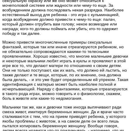
сексуальную окраску или же оно может относиться к
мочеполовой системе или жадности или чему-то еще. За
возбуждением должна последовать некая разрядка. Наиболее
естественный выход для ребенка - это игра с кульминацией,
когда возбуждение должно привести к чему-то еще: палач,
который должен отрубить вам голову; некое возмездие или
награда; кого-то должны поймать или убить; кто-то одержит
победу и так далее.
Можно привести многочисленные примеры сексуальных
фантазий, которые так или иначе отреагируются ребенком, но
не обязательно сопровождаются какими-то телесными
проявлениями. Хорошо известно, что многие маленькие девочки
и некоторые мальчики любят играть в куклы и проявляют в этой
игре все то, что делают матери по отношению к своим детям.
Они не только поступают, как их мать, что должно ей льстить, но
также делают и те вещи, которые, по их мнению, она должна
была делать, - и это уже будет определенным ей упреком. Такая
идентификация с матерью может быть наиболее полной и
исчерпывающей. Наряду с фантазиями, которые отреагируются
в такого рода играх, можно говорить и о физиологии, скажем,
боль в животе или какие-то недомогания.
Мальчики так же, как и девочки тоже иногда выпячивают ради
смеха живот, имитируя беременных женщин. Да и врачи часто
сталкиваются с тем, что на прием приводят ребенка, у которого
якобы проблемы с животом, а на самом деле он всего лишь
пытался копировать беременную женщину. Вообще говоря,
детям всегда нравится что-то придумывать, - например, что их