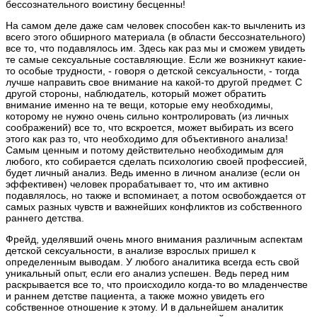
бессознательного воистину бесценны!
На самом деле даже сам человек способен как-то вычленить из
всего этого обширного материала (в области бессознательного)
все то, что подавлялось им. Здесь как раз мы и сможем увидеть
те самые сексуальные составляющие. Если же возникнут какие-
то особые трудности, - говоря о детской сексуальности, - тогда
лучше направить свое внимание на какой-то другой предмет. С
другой стороны, наблюдатель, который может обратить
внимание именно на те вещи, которые ему необходимы,
которому не нужно очень сильно контролировать (из личных
соображений) все то, что вскроется, может выбирать из всего
этого как раз то, что необходимо для объективного анализа!
Самым ценным и потому действительно необходимым для
любого, кто собирается сделать психологию своей профессией,
будет личный анализ. Ведь именно в личном анализе (если он
эффективен) человек прорабатывает то, что им активно
подавлялось, но также и вспоминает, а потом освобождается от
самых разных чувств и важнейших конфликтов из собственного
раннего детства.
Фрейд, уделявший очень много внимания различным аспектам
детской сексуальности, в анализе взрослых пришел к
определенным выводам. У любого аналитика всегда есть свой
уникальный опыт, если его анализ успешен. Ведь перед ним
раскрывается все то, что происходило когда-то во младенчестве
и раннем детстве пациента, а также можно увидеть его
собственное отношение к этому. И в дальнейшем аналитик