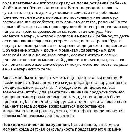
рода практических вопросах сразу же после рождения ребенка.
И об этом особенно важно знать. В этот период мать очень
чувствительна к тому, кто ухаживает сейчас за ее ребенком.
Конечно же, ей нужна помощь, но поскольку у нее имеются
воспоминания из собственного раннего детства, реальной в это
время ей кажется лишь очень дружелюбно-настроенная или же,
напротив, крайне враждебная материнская фигура. Что
касается матери, у которой родился ее первый ребенок, то даже
если она вполне здорова, скорее всего, она все равно будет
ощущать некое давление со стороны медицинского персонала.
Объяснение этому и другим моментам, характерным для
матерей именно на данном этапе, следует искать в самых
ранних отношениях маленькой девочки с ее матерью, включая
ее примитивное желание обрести некую женственность, вырвав
ее из материнского тела.
Здесь мне бы хотелось отметить еще один важный фактор. В
психиатрии любые аномалии свидетельствуют о нарушениях в
эмоциональном развитии. И в ходе лечения делается все
возможное, чтобы у пациента так или иначе продолжилось его
эмоциональное развитие именно там, где оно когда-то было
прервано. Для того чтобы вернуться к точке, где это произошло,
пациент всегда должен возвращаться в собственное
младенчество или ранее детство, и этот факт представляется
чрезвычайно важным для педиатров.
Психосоматические нарушения.
Есть и еще один важный
момент, когда детская сексуальность представляется крайне