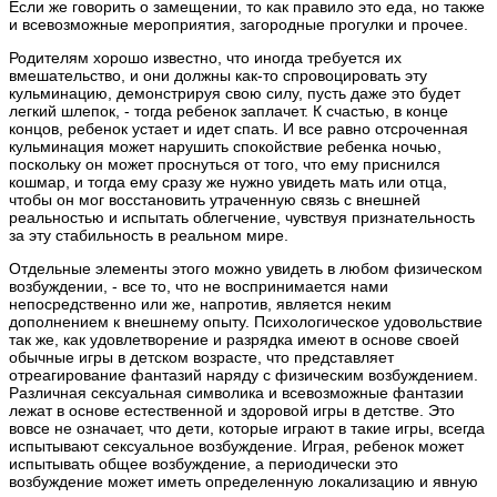
Если же говорить о замещении, то как правило это еда, но также
и всевозможные мероприятия, загородные прогулки и прочее.
Родителям хорошо известно, что иногда требуется их
вмешательство, и они должны как-то спровоцировать эту
кульминацию, демонстрируя свою силу, пусть даже это будет
легкий шлепок, - тогда ребенок заплачет. К счастью, в конце
концов, ребенок устает и идет спать. И все равно отсроченная
кульминация может нарушить спокойствие ребенка ночью,
поскольку он может проснуться от того, что ему приснился
кошмар, и тогда ему сразу же нужно увидеть мать или отца,
чтобы он мог восстановить утраченную связь с внешней
реальностью и испытать облегчение, чувствуя признательность
за эту стабильность в реальном мире.
Отдельные элементы этого можно увидеть в любом физическом
возбуждении, - все то, что не воспринимается нами
непосредственно или же, напротив, является неким
дополнением к внешнему опыту. Психологическое удовольствие
так же, как удовлетворение и разрядка имеют в основе своей
обычные игры в детском возрасте, что представляет
отреагирование фантазий наряду с физическим возбуждением.
Различная сексуальная символика и всевозможные фантазии
лежат в основе естественной и здоровой игры в детстве. Это
вовсе не означает, что дети, которые играют в такие игры, всегда
испытывают сексуальное возбуждение. Играя, ребенок может
испытывать общее возбуждение, а периодически это
возбуждение может иметь определенную локализацию и явную