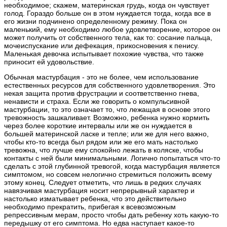
необходимое; скажем, материнская грудь, когда он чувствует
голод. Гораздо больше он в этом нуждается тогда, когда все в
его жизни подчинено определенному режиму. Пока он
маленький, ему необходимо любое удовлетворение, которое он
может получить от собственного тела, как то: сосание пальца,
мочеиспускание или дефекация, прикосновения к пенису.
Маленькая девочка испытывает похожие чувства, что также
приносит ей удовольствие.
Обычная мастурбация - это не более, чем использование
естественных ресурсов для собственного удовлетворения. Это
некая защита против фрустрации и соответственно гнева,
ненависти и страха. Если же говорить о компульсивной
мастурбации, то это означает то, что лежащая в основе этого
тревожность зашкаливает. Возможно, ребенка нужно кормить
через более короткие интервалы или же он нуждается в
большей материнской ласке и тепле; или же для него важно,
чтобы кто-то всегда был рядом или же его мать настолько
тревожна, что лучше ему спокойно лежать в коляске, чтобы
контакты с ней были минимальными. Логично попытаться что-то
сделать с этой глубинной тревогой, когда мастурбация является
симптомом, но совсем нелогично стремиться положить всему
этому конец. Следует отметить, что лишь в редких случаях
навязчивая мастурбация носит непрерывный характер и
настолько изматывает ребенка, что это действительно
необходимо прекратить, прибегая к всевозможным
репрессивным мерам, просто чтобы дать ребенку хоть какую-то
передышку от его симптома. Но едва наступает какое-то