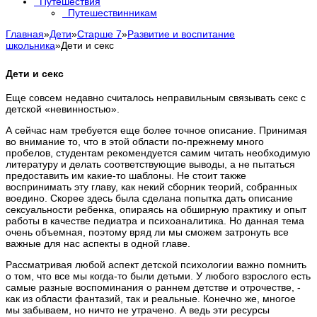
Путешествия
Путешествинникам
Главная
»
Дети
»
Старше 7
»
Развитие и воспитание
школьника
»
Дети и секс
Дети и секс
Еще совсем недавно считалось неправильным связывать секс с
детской «невинностью».
А сейчас нам требуется еще более точное описание. Принимая
во внимание то, что в этой области по-прежнему много
пробелов, студентам рекомендуется самим читать необходимую
литературу и делать соответствующие выводы, а не пытаться
предоставить им какие-то шаблоны. Не стоит также
воспринимать эту главу, как некий сборник теорий, собранных
воедино. Скорее здесь была сделана попытка дать описание
сексуальности ребенка, опираясь на обширную практику и опыт
работы в качестве педиатра и психоаналитика. Но данная тема
очень объемная, поэтому вряд ли мы сможем затронуть все
важные для нас аспекты в одной главе.
Рассматривая любой аспект детской психологии важно помнить
о том, что все мы когда-то были детьми. У любого взрослого есть
самые разные воспоминания о раннем детстве и отрочестве, -
как из области фантазий, так и реальные. Конечно же, многое
мы забываем, но ничто не утрачено. А ведь эти ресурсы