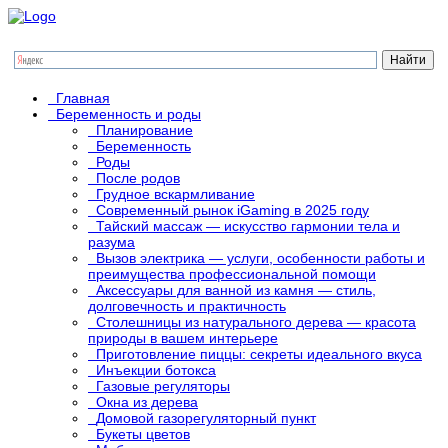
Главная
Беременность и роды
Планирование
Беременность
Роды
После родов
Грудное вскармливание
Современный рынок iGaming в 2025 году
Тайский массаж — искусство гармонии тела и
разума
Вызов электрика — услуги, особенности работы и
преимущества профессиональной помощи
Аксессуары для ванной из камня — стиль,
долговечность и практичность
Столешницы из натурального дерева — красота
природы в вашем интерьере
Приготовление пиццы: секреты идеального вкуса
Инъекции ботокса
Газовые регуляторы
Окна из дерева
Домовой газорегуляторный пункт
Букеты цветов