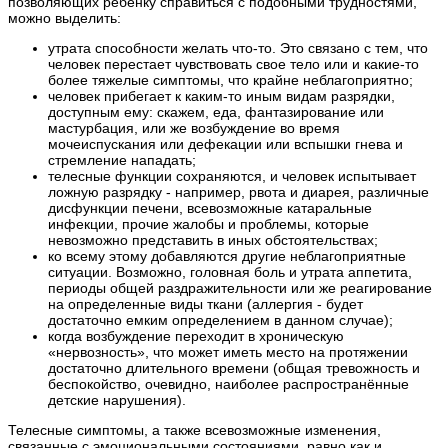
позволяющих ребенку справиться с подобными трудностями,
можно выделить:
утрата способности желать что-то. Это связано с тем, что
человек перестает чувствовать свое тело или и какие-то
более тяжелые симптомы, что крайне неблагоприятно;
человек прибегает к каким-то иным видам разрядки,
доступным ему: скажем, еда, фантазирование или
мастурбация, или же возбуждение во время
мочеиспускания или дефекации или вспышки гнева и
стремление нападать;
телесные функции сохраняются, и человек испытывает
ложную разрядку - например, рвота и диарея, различные
дисфункции печени, всевозможные катаральные
инфекции, прочие жалобы и проблемы, которые
невозможно представить в иных обстоятельствах;
ко всему этому добавляются другие неблагоприятные
ситуации. Возможно, головная боль и утрата аппетита,
периоды общей раздражительности или же реагирование
на определенные виды ткани (аллергия - будет
достаточно емким определением в данном случае);
когда возбуждение переходит в хроническую
«нервозность», что может иметь место на протяжении
достаточно длительного времени (общая тревожность и
беспокойство, очевидно, наиболее распространённые
детские нарушения).
Телесные симптомы, а также всевозможные изменения,
связанные с эмоциональными состояниями, равно как и