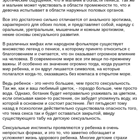
эротические ощущения, что и мальчик в области пениса. Так же
и мальчик может чувствовать в области промежности то, что и
девочка испытывает в области наружных половых органов.
Все это достаточно сильно отличается от анального эротизма,
характерного для обоих полов, и представляет собой, наряду с
оральным, уретральным, мышечным и кожным эротизмом,
некие основы сексуального развития.
В различных мифах или народном фольклоре существует
множество легенд о пенисе, к которому принято относиться с
благоговением и считается, что он оказывает огромное влияние
на человека. В современном мире все эти вещи по-прежнему
важны. И особенно их значение огромно тогда, когда рушится
мир ребенка, и он вдруг лишается символов, на которые
полагался когда-то, оказавшись без компаса в открытом море.
Ведь ребенок - это нечто большее, чем просто сексуальность.
Так же, как и ваш любимый цветок, - гораздо больше, чем просто
вода. Однако, ботаник будет неправильно ухаживать за цветком,
если описывая какое-то растение, он забудет упомянуть воду, из
которой в основном и состоит растение. Лет пятьдесят тому
назад в психологии действительно существовала опасность того,
что тема секса так и будет оставаться закрытой, ввиду
существующего табу на детскую сексуальность.
Сексуальные инстинкты проявляются у ребенка в очень
непростых формах, и это то, что заметно обогащает и
усложняет жизнь здорового ребенка. Многие детские страхи