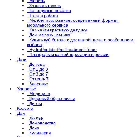
Мебель
Заказать газель
Коттеджные посёлки
Таро и работа
Мелбет приложение: современный формат
мобильного сервиса
Как найти красивую девушку
Дом из ракушечника
Купить куб бетона с доставкой: цена и особенности
выбора
HydroPeptide Pre Treatment Toner
Платформы контейнеризации в россии
Дети
До года
От 1 до 3
От 3 до 7
Старше 7
Здоровье
Здоровье
Медицина
Здоровый образ жизни
Диеты
Красота
Дом
Жилье
Домоводство
Дача
Кулинария