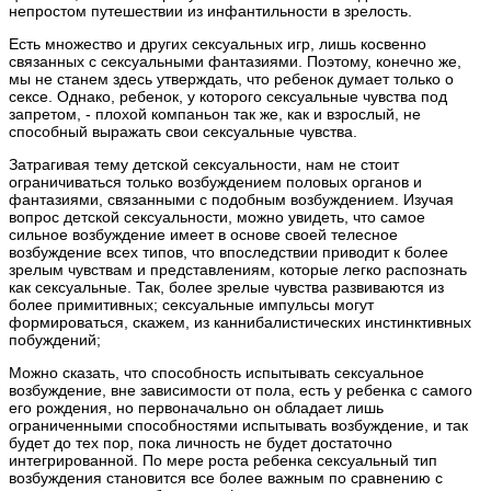
непростом путешествии из инфантильности в зрелость.
Есть множество и других сексуальных игр, лишь косвенно
связанных с сексуальными фантазиями. Поэтому, конечно же,
мы не станем здесь утверждать, что ребенок думает только о
сексе. Однако, ребенок, у которого сексуальные чувства под
запретом, - плохой компаньон так же, как и взрослый, не
способный выражать свои сексуальные чувства.
Затрагивая тему детской сексуальности, нам не стоит
ограничиваться только возбуждением половых органов и
фантазиями, связанными с подобным возбуждением. Изучая
вопрос детской сексуальности, можно увидеть, что самое
сильное возбуждение имеет в основе своей телесное
возбуждение всех типов, что впоследствии приводит к более
зрелым чувствам и представлениям, которые легко распознать
как сексуальные. Так, более зрелые чувства развиваются из
более примитивных; сексуальные импульсы могут
формироваться, скажем, из каннибалистических инстинктивных
побуждений;
Можно сказать, что способность испытывать сексуальное
возбуждение, вне зависимости от пола, есть у ребенка с самого
его рождения, но первоначально он обладает лишь
ограниченными способностями испытывать возбуждение, и так
будет до тех пор, пока личность не будет достаточно
интегрированной. По мере роста ребенка сексуальный тип
возбуждения становится все более важным по сравнению с