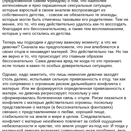
(предложенное самим Фрейдом) о том, что наиболее
интенсивные и ярко окрашенные сексуальные ситуации,
которые взрослый в своем анализе воспроизводит из
собственного детства, - совсем не обязательно те эпизоды,
которые могли быть отмечены таковыми его родителями. Тем не
менее, это то, что ему действительно удалось как-то воссоздать
благодаря его бессознательному, а также тем воспоминаниям,
которые у него остались из детства.
Теперь мы подходим к другому важному моменту: а что же
девочки? Сначала мы предположили, что они влюбляются в
своих отцов и ненавидят матерей. Это действительно так. Но так
же верно и то, что происходит это главным образом
бессознательно. Сама девочка вряд ли когда-то это признает,
если только в каких-то особых доверительных ситуациях.
Однако, надо заметить, что лишь немногие девочки заходят
столь далеко, испытывая сильную привязанность к отцу, так как
это сопряжено с огромным риском дальнейшего конфликта с
матерью. Или же формируется определенная привязанность к
матери, но девочка регрессирует, поскольку у нее
сформировалась болезненная связь с отцом. Риски оказаться в
конфликте с матерью действительно огромны, поскольку
представление о матери (в бессознательных фантазиях)
связано с представлениями о любви, хорошей пище,
стабильности на земле и мире в целом. Следовательно,
конфликт с матерью неизбежно повлечет за собой ощущение
небезопасности и чувство, что земля уходит из-под ног. И тогда у
маленькой девочки возникает совершенно иная проблема, ведь