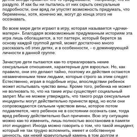
раздуло. И как бы ни пытались от них скрыть сексуальные
подробности, они вряд ли упустят возможность придумать, что
беременны, хотя, конечно же, могут до конца этого не
осознавать.
Во всем мире дети играют в игру, которая называется «дочки-
матери». Благодаря всевозможным придуманным историям эта
игра лишь обогащается, а тот паттерн, который берется за
основу каждой группой детей, может достаточно много
рассказать об этих детях, и в особенности, - о доминирующей
личности в данной группе.
Зачастую дети пытаются как-то отреагировать некие
сексуальные отношения, характерные для взрослых. Но, как
правило, они это делают тайно, поэтому их действия остаются
незамеченными теми людьми, которые строго за этим следят.
Естественно, играя в подобные игры, впоследствии ребенок
может испытывать чувство вины. Кроме того, ребенка не может
не волновать то, что на такие игры существует социальный
запрет. Мы не можем утверждать, что такого рода сексуальные
инциденты могут действительно принести вред, но если они
сопровождаются сильным чувством вины, которое потом
подавляется, чего ребенок не в состоянии осознать сам, тогда
вред ребенку действительно был причинен. Всю эту ситуацию
можно как-то изменить, лишь полностью восстановив в памяти
этот инцидент. Иногда можно говорить о том, что такой инцидент,
который не так трудно вспомнить, имеет и собственную
ценность, как некий краеугольный камень в том долгом и