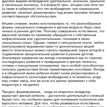
другими видами возбуждения (уретральное, анальное, оральное
и тактильные контакты). А в возрасте трех, четырех или пяти лет
(а также в пубертате) этот тип возбуждения, при нормальном
развитии, начинает доминировать над всеми прочими типами в
соответствующих обстоятельствах.
Иными словами, можно констатировать то, что разнообразные
формы сексуального поведения в зрелом возрасте берут свое
начало в раннем детстве. Поэтому совершенно естественно, что
взрослый человек по-прежнему обращается к собственным
инфантильным или «догенитальным» техникам в своих
сексуальных играх. Однако, говоря о сексуальном опыте, любое
компульсивное выражение каких-то догенитальных вещей
вместо генитальных можно считать перверсией, корни которой в
подавляемом эмоциональном развитии в раннем детстве.
Анализируя перверсии мы всегда сталкиваемся как со страхом
последующего развития и превращения в зрелую личность,
готовую к сексуальным отношениям, так и особой способностью
получать удовольствие более примитивными способами. Иногда
и в обыденной жизни ребенок может снова регрессировать в
инфантильность (испытывая возбуждение в те моменты, когда
ему ставят свечу, или же если его крепко прижимает к себе
медсестра и так далее).
Процесс формирования, - когда из незрелого младенца
вырастает зрелый ребенок, - достаточно длительный и сложный.
Кроме того, это особенно важно для понимания психологии уже
взрослого человека. Для того, чтобы развиваться естественно,