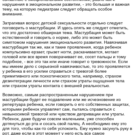
нарушения в эмоциональном развитии, - это большая и важная
тему, на которую педиатрам следует обращать особое
внимание.
Затрагивая вопрос детской сексуальности отдельно следует
поговорить о мастурбации. И здесь опять же следует отметить,
что это достаточно обширная тема. Мастурбация может быть
естественной и говорить о норме, либо это может быть
симптомом нарушения эмоционального развития. Навязчивая
мастурбация так же, как и такие проявления, когда ребенок
компульсивно ерзает, грызет ногти, раскачивается, мотает
головой или все время поворачивает ее, сосет пальцы и тому
подобное, - все это так или иначе говорит о тревожности. Если
мы имеем дело с серьезной навязчивостью, то это проявляется
у ребенка в его усилии справиться с тревогой более
примитивного или психотического типа, например, страхом
дезинтеграции личности или страхом утраты ощущения тела
или страхом утраты контакта с внешней реальностью.
Возможно, самым распространенным нарушением при
мастурбации будет ее подавление или же исчезновение из
репертуара ребенка, если говорить о его собственных защитах,
которыми ребенок управляет сам, пытаясь справиться с
невыносимой тревогой или чувством депривации или утраты.
Ребенок, даже будучи совсем маленьким, уже способен
дотянуться до рта и сосать свой палец. А необходимо ему это
для того, чтобы как-то себя успокоить. Ему нужно засунуть руку в
рот, даже если в этот момент у него есть все самое