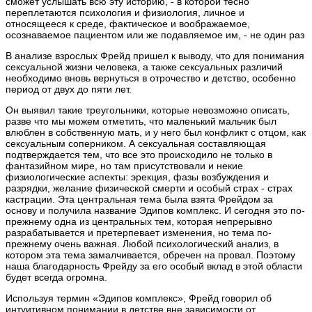
сможет услышать всю эту историю, - в которой тесно
переплетаются психология и физиология, личное и
относящееся к среде, фактическое и воображаемое,
осознаваемое пациентом или же подавляемое им, - не один раз
В анализе взрослых Фрейд пришел к выводу, что для понимания
сексуальной жизни человека, а также сексуальных различий
необходимо вновь вернуться в отрочество и детство, особенно
период от двух до пяти лет.
Он выявил такие треугольники, которые невозможно описать,
разве что мы можем отметить, что маленький мальчик был
влюблен в собственную мать, и у него был конфликт с отцом, как
сексуальным соперником. А сексуальная составляющая
подтверждается тем, что все это происходило не только в
фантазийном мире, но там присутствовали и некие
физиологические аспекты: эрекция, фазы возбуждения и
разрядки, желание физической смерти и особый страх - страх
кастрации. Эта центральная тема была взята Фрейдом за
основу и получила название Эдипов комплекс. И сегодня это по-
прежнему одна из центральных тем, которая непрерывно
разрабатывается и претерпевает изменения, но тема по-
прежнему очень важная. Любой психологический анализ, в
котором эта тема замалчивается, обречен на провал. Поэтому
наша благодарность Фрейду за его особый вклад в этой области
будет всегда огромна.
Используя термин «Эдипов комплекс», Фрейд говорил об
интуитивном понимании в детстве вне зависимости от