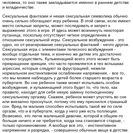
человека, то оно также закладывается именно в раннем детстве
и младенчестве.
Сексуальные фантазии и некая сексуальная символика обычно
очень сильно обогащают игру ребенка. В этой связи, если имеют
место сильные запреты, может последовать и запрет к
выражению этого в игре. И здесь может возникнуть некоторая
путаница, поскольку отсутствует четкое определение в
отношении сексуальной игры. Сексуальное возбуждение - это
одно, но от-реагирование сексуальных фантазий - нечто другое.
Сексуальная игра с элементами телесного возбуждения -
вообще отдельная тема, и конечно же детям это достаточно
сложно осуществить. Кульминацией всего этого может быть
прекращение эрекции, что часто проявляется в тех вспышках
агрессии, которые следуют за фрустрацией, нежели
нормальном инстинктивном ослаблении напряжения, - все то,
что мы можем наблюдать у детей более старшего возраста в
пубертате. Во сне ребенок также может испытывать особое
возбуждение, и кульминацией этого будет то, что тело, как
правило, находит для себя некую замену полноценному
сексуальному оргазму. Скажем, ребенок может упустить во сне
или внезапно проснуться, потому что ему приснился страшный
сон. Вряд ли мальчик способен испытывать такой же по силе
оргазм, что и в пубертате, когда у него уже есть поллюции.
Возможно, это легче маленькой девочке, которой в общем-то
больше ничего и не требуется, когда она становится старше, -
только проникновение. А вообще все это, - инстинктивное
напряжение и разрядка, - совершенно обычные вещи в детстве.