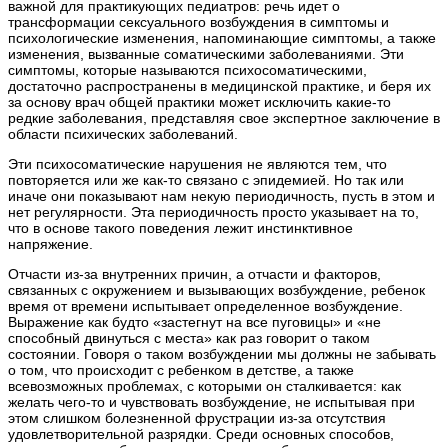
важной для практикующих педиатров: речь идет о
трансформации сексуального возбуждения в симптомы и
психологические изменения, напоминающие симптомы, а также
изменения, вызванные соматическими заболеваниями. Эти
симптомы, которые называются психосоматическими,
достаточно распространены в медицинской практике, и беря их
за основу врач общей практики может исключить какие-то
редкие заболевания, представляя свое экспертное заключение в
области психических заболеваний.
Эти психосоматические нарушения не являются тем, что
повторяется или же как-то связано с эпидемией. Но так или
иначе они показывают нам некую периодичность, пусть в этом и
нет регулярности. Эта периодичность просто указывает на то,
что в основе такого поведения лежит инстинктивное
напряжение.
Отчасти из-за внутренних причин, а отчасти и факторов,
связанных с окружением и вызывающих возбуждение, ребенок
время от времени испытывает определенное возбуждение.
Выражение как будто «застегнут на все пуговицы» и «не
способный двинуться с места» как раз говорит о таком
состоянии. Говоря о таком возбуждении мы должны не забывать
о том, что происходит с ребенком в детстве, а также
всевозможных проблемах, с которыми он сталкивается: как
желать чего-то и чувствовать возбуждение, не испытывая при
этом слишком болезненной фрустрации из-за отсутствия
удовлетворительной разрядки. Среди основных способов,