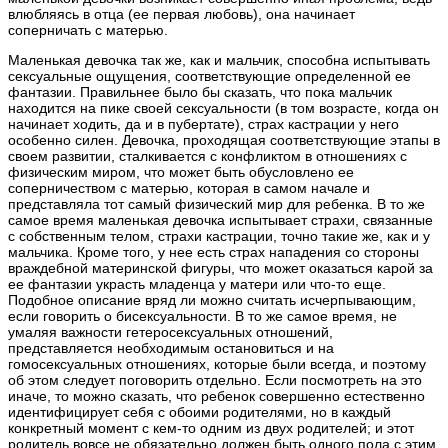
влюбляясь в отца (ее первая любовь), она начинает
соперничать с матерью.
Маленькая девочка так же, как и мальчик, способна испытывать
сексуальные ощущения, соответствующие определенной ее
фантазии. Правильнее было бы сказать, что пока мальчик
находится на пике своей сексуальности (в том возрасте, когда он
начинает ходить, да и в пубертате), страх кастрации у него
особенно силен. Девочка, проходящая соответствующие этапы в
своем развитии, сталкивается с конфликтом в отношениях с
физическим миром, что может быть обусловлено ее
соперничеством с матерью, которая в самом начале и
представляла тот самый физический мир для ребенка. В то же
самое время маленькая девочка испытывает страхи, связанные
с собственным телом, страхи кастрации, точно такие же, как и у
мальчика. Кроме того, у нее есть страх нападения со стороны
враждебной материнской фигуры, что может оказаться карой за
ее фантазии украсть младенца у матери или что-то еще.
Подобное описание вряд ли можно считать исчерпывающим,
если говорить о бисексуальности. В то же самое время, не
умаляя важности гетеросексуальных отношений,
представляется необходимым остановиться и на
гомосексуальных отношениях, которые были всегда, и поэтому
об этом следует поговорить отдельно. Если посмотреть на это
иначе, то можно сказать, что ребенок совершенно естественно
идентифицирует себя с обоими родителями, но в каждый
конкретный момент с кем-то одним из двух родителей; и этот
родитель вовсе не обязательно должен быть одного пола с этим