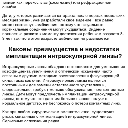
такими как перекос глаз (косоглазие) или рефракционная
ошибка.
Дети, у которых развивается катаракта после первых нескольких
месяцев жизни, уже разработали свое видение, все равно
может возникнуть амблиопия, потому что визуальные
кортикальные соединения могут ухудшаться. Видение
полностью развито к моменту достижения ребенком возраста 8-
9 лет, так что в этом возрасте амблиопия не развивается.
Каковы преимущества и недостатки
имплантация интраокулярной линзы?
Интраокулярные линзы обладают потенциалом для уменьшения
коэффициента увеличения и оптической искажения часто
связаны с другими методами восстановления фокусирующей
силы, таких как очки. Интраокулярные линзы являются
постоянными для замены естественного хрусталика и,
следовательно, требуют меньше обслуживания, чем контактные
линзы. Дети могут предпочесть имплантации интраокулярной
линзы, потому что это дает им больше шансов получить
нормальное детство, не беспокоясь о потери контактных линз.
Как при любом хирургическом вмешательстве, существуют
риски, связанные с имплантацией интраокулярной линзы.
Серьезные осложнения редки.