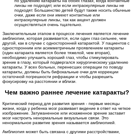
по удалению катаракты на обоих глазах, когда контактные
линзы не подходят, или если интраокулярные линзы не
подходят. Большинство детей будут также носить обычные
очки, даже если они имеют контактные или
интраокулярные линзы, так как акцент должен
осуществляться очень тщательно.
Заключительным этапом в процессе лечения является лечение
амблиопии, которая развивается, если один глаз сильнее, чем
другой, как в случае с односторонней катарактой. У пациентов с
односторонним или асимметричным проявлением катаракты
(один катаракта является более тяжелой, чем вторая),
необходимо улучшить хороший глаз, чтобы стимулировать
зрение в глазу, который подвергался хирургическому удалению
катаракты. У всех больных, перенесших операции по поводу
катаракты, должны быть бифокальные очки для коррекции
остаточной погрешности рефракции и чтобы разрешить
фокусировку на расстоянии и вблизи.
Чем важно раннее лечение катаракты?
Критический период для развития зрения - первые месяцы
жизни, когда у ребенка мозг развивает видение в ответ на четкое
изображение. Затуманенное или искаженное зрение заставит
мозг настроить ненормальные визуальные связи. Это
ненормальное развитие зрения называется амблиопией.
Амблиопия может быть связана с другими расстройствами,