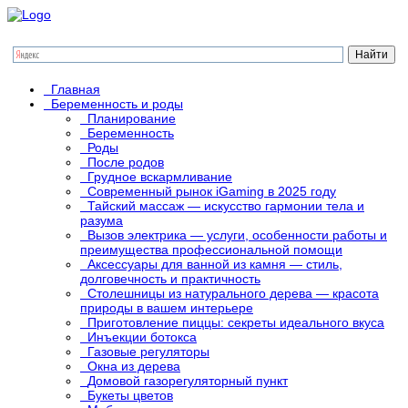
Главная
Беременность и роды
Планирование
Беременность
Роды
После родов
Грудное вскармливание
Современный рынок iGaming в 2025 году
Тайский массаж — искусство гармонии тела и
разума
Вызов электрика — услуги, особенности работы и
преимущества профессиональной помощи
Аксессуары для ванной из камня — стиль,
долговечность и практичность
Столешницы из натурального дерева — красота
природы в вашем интерьере
Приготовление пиццы: секреты идеального вкуса
Инъекции ботокса
Газовые регуляторы
Окна из дерева
Домовой газорегуляторный пункт
Букеты цветов