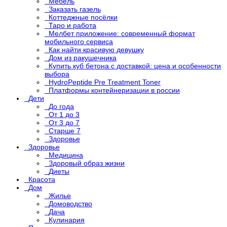
Мебель
Заказать газель
Коттеджные посёлки
Таро и работа
Мелбет приложение: современный формат
мобильного сервиса
Как найти красивую девушку
Дом из ракушечника
Купить куб бетона с доставкой: цена и особенности
выбора
HydroPeptide Pre Treatment Toner
Платформы контейнеризации в россии
Дети
До года
От 1 до 3
От 3 до 7
Старше 7
Здоровье
Здоровье
Медицина
Здоровый образ жизни
Диеты
Красота
Дом
Жилье
Домоводство
Дача
Кулинария