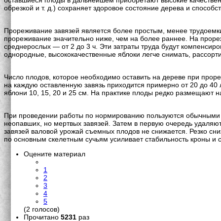
оставшиеся плоды в дальнейшем приобретают высокие качествен
обрезкой и т. д.) сохраняет здоровое состояние дерева и спосо
Прореживание завязей является более простым, менее трудоемки
прореживание значительно ниже, чем на более раннее. На проре
среднерослых — от 2 до 3 ч. Эти затраты труда будут компенси
однородные, высококачественные яблоки легче снимать, рассорт
Число плодов, которое необходимо оставить на дереве при прор
на каждую оставленную завязь приходится примерно от 20 до 40
яблони 10, 15, 20 и 25 см. На практике плоды редко размещают 
При проведении работы по нормированию пользуются обычными н
неопавших, но мертвых завязей. Затем в первую очередь удаляю
завязей валовой урожай съемных плодов не снижается. Резко с
по основным скелетным сучьям усиливает стабильность кроны и с
Оцените материал
1
2
3
4
5
(2 голосов)
Прочитано
5231
раз