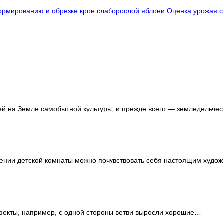
рмированию и обрезке крон слаборослой яблони
Оценка урожая с
й на Земле самобытной культуры, и прежде всего — земледельческ
лении детской комнаты можно почувствовать себя настоящим худ
ефекты, например, с одной стороны ветви выросли хорошие…