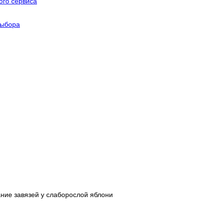
го сервиса
выбора
ние завязей у слаборослой яблони