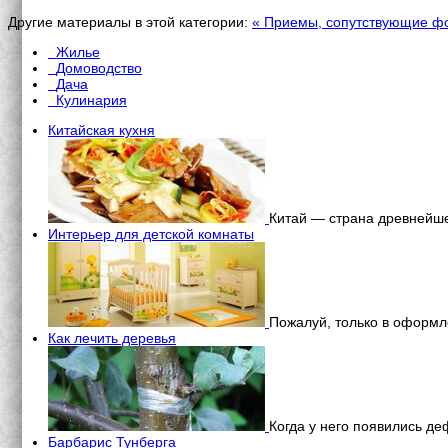
Другие материалы в этой категории:
« Приемы, сопутствующие фо
Жилье
Домоводство
Дача
Кулинария
Китайская кухня
Китай — страна древнейше
Интерьер для детской комнаты
Пожалуй, только в оформ
Как лечить деревья
Когда у него появились д
Барбарис Тунберга