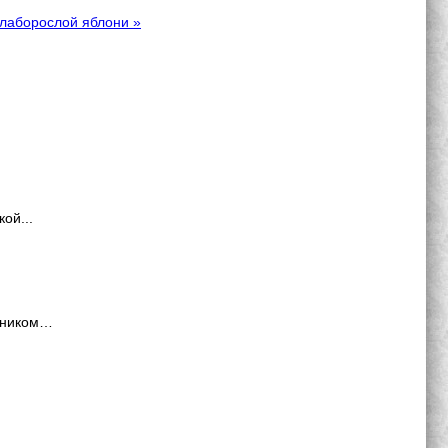
лаборослой яблони »
ой...
ожником…