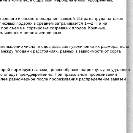
ние в комплексе с другими мероприятиями (удобрением,
венного июньского опадания завязей. Затраты труда на такое
ликовых подвоях в среднем затрачивается 1—2 ч, а на
 при съёме и сортировке созревших плодов. Крупные,
количеством низкокачественных.
уменьшение числа плодов вызывает увеличение их размера, если
 между плодами расстояниях, равных в зависимости от сорта
орой нормируют завязи, целесообразно встряхнуть для удаления
вно опадут преждевременно. При правильном прореживании
Более равномерное после прореживания распределение завязей