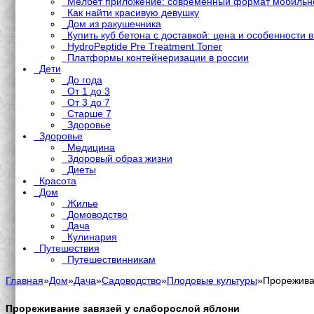
Мелбет приложение: современный формат мобильно
Как найти красивую девушку
Дом из ракушечника
Купить куб бетона с доставкой: цена и особенности 
HydroPeptide Pre Treatment Toner
Платформы контейнеризации в россии
Дети
До года
От 1 до 3
От 3 до 7
Старше 7
Здоровье
Здоровье
Медицина
Здоровый образ жизни
Диеты
Красота
Дом
Жилье
Домоводство
Дача
Кулинария
Путешествия
Путешествинникам
Главная
»
Дом
»
Дача
»
Садоводство
»
Плодовые культуры
»
Прорежива
Прореживание завязей у слаборослой яблони