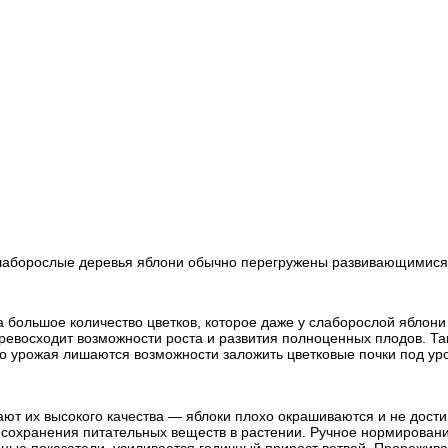
слаборослые деревья яблони обычно перегружены развивающимися
а большое количество цветков, которое даже у слаборослой яблони
превосходит возможности роста и развития полноценных плодов. Та
го урожая лишаются возможности заложить цветковые почки под ур
ют их высокого качества — яблоки плохо окрашиваются и не дост
сохранения питательных веществ в растении. Ручное нормирование