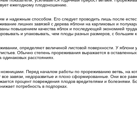
ные показатели, усиливается годичный прирост ветвей. Прорежива
бствует ежегодному плодоношению.
м и надежным способом. Его следует проводить лишь после естест
живание лишних завязей с дерева яблони на карликовых и полукар
рованы повышением качества яблок и последующей экономией труда
ировывать и упаковывать, чем плоды разных размеров, с большим 
еживании, определяют величиной листовой поверхности. У яблони 
 листьев. Обычно степень прореживания выражается в оставленных
на одинаковых расстояниях.
ожницами. Перед началом работы по прореживанию ветвь, на кот
т все завязи, недоразвитые и плохо сформированные. Они все ра
нижается процент повреждения плодов вредителями и болезнями. 
нижает потребность в подпорках.