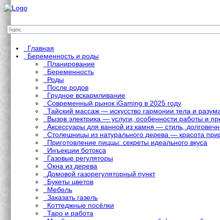
Главная
Беременность и роды
Планирование
Беременность
Роды
После родов
Грудное вскармливание
Современный рынок iGaming в 2025 году
Тайский массаж — искусство гармонии тела и разум
Вызов электрика — услуги, особенности работы и 
Аксессуары для ванной из камня — стиль, долговечн
Столешницы из натурального дерева — красота при
Приготовление пиццы: секреты идеального вкуса
Инъекции ботокса
Газовые регуляторы
Окна из дерева
Домовой газорегуляторный пункт
Букеты цветов
Мебель
Заказать газель
Коттеджные посёлки
Таро и работа