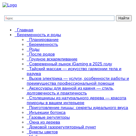
Главная
Беременность и роды
Планирование
Беременность
Роды
После родов
Грудное вскармливание
Современный рынок iGaming в 2025 году
Тайский массаж — искусство гармонии тела и
разума
Вызов электрика — услуги, особенности работы и
преимущества профессиональной помощи
Аксессуары для ванной из камня — стиль,
долговечность и практичность
Столешницы из натурального дерева — красота
природы в вашем интерьере
Приготовление пиццы: секреты идеального вкуса
Инъекции ботокса
Газовые регуляторы
Окна из дерева
Домовой газорегуляторный пункт
Букеты цветов