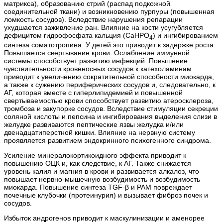
матрикса), образованию стрий (распад подкожной
соединительной ткани) и возникновению пурпуры (повышенная
ломкость сосудов). Вследствие нарушения репарации
ухудшается заживление ран. Влияние на кости усугубляется
дефицитом гидрофосфата кальция (CaНPO
) и ингибированием
4
синтеза соматотропина. У детей это приводит к задержке роста.
Повышается свертывание крови. Ослабление иммунной
системы способствует развитию инфекций. Повышение
чувствительности кровеносных сосудов к катехоламинам
приводит к увеличению сократительной способности миокарда,
а также к сужению периферических сосудов и, следовательно, к
АГ, которая вместе с гиперлипидемией и повышенной
свертываемостью крови способствует развитию атеросклероза,
тромбоза и закупорке сосудов. Вследствие стимуляции секреции
соляной кислоты и пепсина и ингибирования выделения слизи в
желудке развиваются пептические язвы желудка и/или
двенадцатиперстной кишки. Влияние на нервную систему
проявляется развитием эндокринного психогенного синдрома.
Усиление минералокортикоидного эффекта приводит к
повышению ОЦК и, как следствие, к АГ. Также снижается
уровень калия и магния в крови и развивается алкалоз, что
повышает нервно-мышечную возбудимость и возбудимость
миокарда. Повышение синтеза TGF-β и РАМ повреждает
почечные клубочки (протеинурия) и вызывает фиброз почек и
сосудов.
Избыток андрогенов приводит к маскулинизации и аменорее