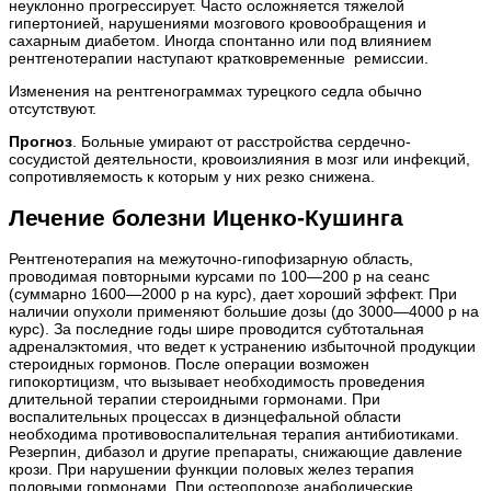
неуклонно прогрессирует. Часто осложняется тяжелой
гипертонией, нарушениями мозгового кровообращения и
сахарным диабетом. Иногда спонтанно или под влиянием
рентгенотерапии наступают кратковременные ремиссии.
Изменения на рентгенограммах турецкого седла обычно
отсутствуют.
Прогноз
. Больные умирают от расстройства сердечно-
сосудистой деятельности, кровоизлияния в мозг или инфекций,
сопротивляемость к которым у них резко снижена.
Лечение болезни Иценко-Кушинга
Рентгенотерапия на межуточно-гипофизарную область,
проводимая повторными курсами по 100—200 р на сеанс
(суммарно 1600—2000 р на курс), дает хороший эффект. При
наличии опухоли применяют большие дозы (до 3000—4000 р на
курс). За последние годы шире проводится субтотальная
адреналэктомия, что ведет к устранению избыточной продукции
стероидных гормонов. После операции возможен
гипокортицизм, что вызывает необходимость проведения
длительной терапии стероидными гормонами. При
воспалительных процессах в диэнцефальной области
необходима противовоспалительная терапия антибиотиками.
Резерпин, дибазол и другие препараты, снижающие давление
крози. При нарушении функции половых желез терапия
половыми гормонами, При остеопорозе анаболические