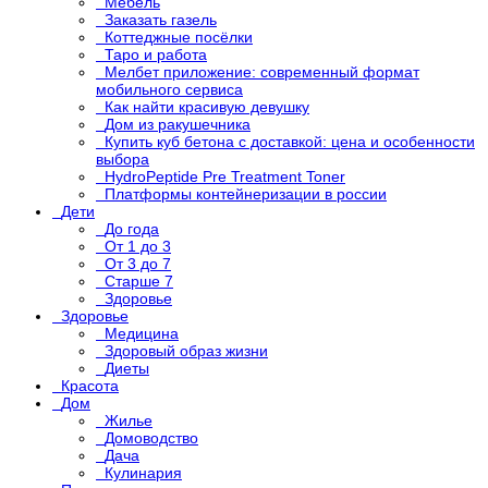
Мебель
Заказать газель
Коттеджные посёлки
Таро и работа
Мелбет приложение: современный формат
мобильного сервиса
Как найти красивую девушку
Дом из ракушечника
Купить куб бетона с доставкой: цена и особенности
выбора
HydroPeptide Pre Treatment Toner
Платформы контейнеризации в россии
Дети
До года
От 1 до 3
От 3 до 7
Старше 7
Здоровье
Здоровье
Медицина
Здоровый образ жизни
Диеты
Красота
Дом
Жилье
Домоводство
Дача
Кулинария