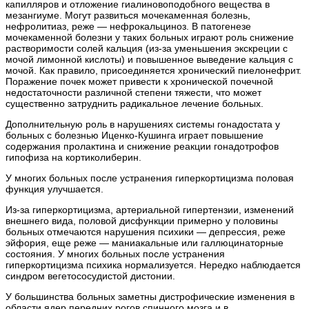
капилляров и отложение гиалиновоподобного вещества в
мезангиуме. Могут развиться мочекаменная болезнь,
нефролитиаз, реже — нефрокальциноз. В патогенезе
мочекаменной болезни у таких больных играют роль снижение
растворимости солей кальция (из-за уменьшения экскреции с
мочой лимонной кислоты) и повышенное выведение кальция с
мочой. Как правило, присоединяется хронический пиелонефрит.
Поражение почек может привести к хронической почечной
недостаточности различной степени тяжести, что может
существенно затруднить радикальное лечение больных.
Дополнительную роль в нарушениях системы гонадостата у
больных с болезнью Иценко-Кушинга играет повышение
содержания пролактина и снижение реакции гонадотрофов
гипофиза на кортиколиберин.
У многих больных после устранения гиперкортицизма половая
функция улучшается.
Из-за гиперкортицизма, артериальной гипертензии, изменений
внешнего вида, половой дисфункции примерно у половины
больных отмечаются нарушения психики — депрессия, реже
эйфория, еще реже — маниакальные или галлюцинаторные
состояния. У многих больных после устранения
гиперкортицизма психика нормализуется. Нередко наблюдается
синдром вегетососудистой дистонии.
У большинства больных заметны дистрофические изменения в
области ядер передних рогов спинного мозга и в