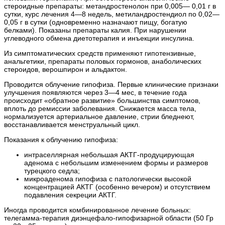
стероидные препараты: метандростенолон при 0,005— 0,01 г в
сутки, курс лечения 4—8 недель, метиландростендиол по 0,02—
0,05 г в сутки (одновременно назначают пищу, богатую
белками). Показаны препараты калия. При нарушении
углеводного обмена диетотерапия и инъекции инсулина.
Из симптоматических средств применяют гипотензивные,
анальгетики, препараты половых гормонов, анаболических
стероидов, верошпирон и альдактон.
Проводится облучение гипофиза. Первые клинические признаки
улучшения появляются через 3—4 мес, в течение года
происходит «обратное развитие» большинства симптомов,
вплоть до ремиссии заболевания. Снижается масса тела,
нормализуется артериальное давление, стрии бледнеют,
восстанавливается менструальный цикл.
Показания к облучению гипофиза:
интраселлярная небольшая АКТГ-продуцирующая
аденома с небольшим изменением формы и размеров
турецкого седла;
микроаденома гипофиза с патологически высокой
концентрацией АКТГ (особенно вечером) и отсутствием
подавления секреции АКТГ.
Иногда проводится комбинированное лечение больных:
телегамма-терапия диэнцефало-гипофизарной области (50 Гр