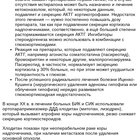
отсутствия мстирапона может быть назначено и лечение
кетоконазолом, который, по некоторым данным,
подавляет и секрецию АКТГ кортикотрофами. Недостаток
этого лечения — нужно постепенно повышать дозу
препарата, так как при подавлении секреции кортизола
надпочечниками, соответственно, в ещё большей степени
растормаживается секреция АКТГ. Ингибиторы
стероидогенеза можно использовать в комбинации с
глюкокортикоидами.
Реакция на препараты, которые подавляют секрецию
АКТГ, например агонисты соматостатина (пасиреотид),
бромокриптин и некоторые другие, малопрогнозируема.
Пасиреотид, в частности, нормализует экскрецию
кортизола у 30% больных, но при этом может ухудшиться
толерантность к глюкозе.
После успешного радикального лечения болезни Иценко-
Кушинга (хирургического удаления аденомы гипофиза или
облучения гипофиза) нередко развивается
глюкокортикоидная недостаточность.
В конце XX в. в лечении больных БИК и СИК использовали
ортопарапримизомер-ДДД-хлодитан (митотан, лизодрен),
который вызывает атрофию коры надпочечников, резко снижает
секрецию кортикостероидов.
Хлодитан показан при неоперабельном раке коры
надпочечника, при наличии метастазов после удаления
основной опухоли.