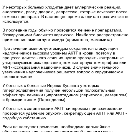
У некоторых больных хлодитан дает аллергические реакции,
анорексию, рвоту, диарею, депрессию, которые исчезают после
отмены препарата. В настоящее время хлодитан практически не
используется.
В последние годы обычно проводится лечение препаратами,
блокирующими биосинтез кортизола. Наиболее распространено
применение аминоглутетимида (ориметена, мамомита).
При лечении аминоглутетимидом сохраняется стимуляция
надпочечников высоким уровнем АКТГ в крови, поэтому в
процессе длительного лечения нужно проводить контрольные
ультразвуковые исследования, компьютерную томографию или
МРТ-исследования надпочечников. В случае значительного
увеличения надпочечников решается вопрос о хирургическом
вмешательстве.
У больных с болезнью Иценко-Кушинга у которых
гиперпролактинемия получен небольшой положительный
эффект при лечении ципрогептадином (перитолом, дезерилом)
и бромкриптином (Парлоделом).
У больных с эктопическим АКТГ-синдромом при возможности
проводится удаление опухоли, секретирующей АКТГ или АКТГ-
подобную субстанцию.
Если не наступает ремиссия, необходимо дальнейшее
обследование для выявления возможной аденомы коры