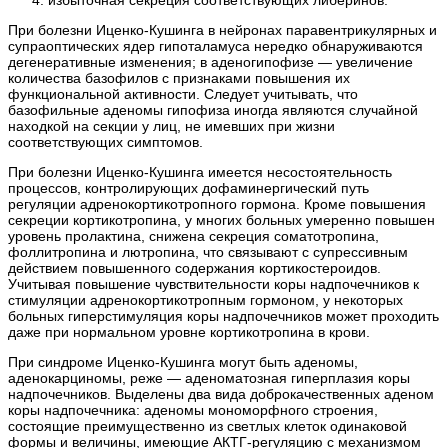
избыточная секреция соответствующих либеринов.
При болезни Иценко-Кушинга в нейронах паравентрикулярных и
супраоптических ядер гипоталамуса нередко обнаруживаются
дегенеративные изменения; в аденогипофизе — увеличение
количества базофилов с признаками повышения их
функциональной активности. Следует учитывать, что
базофильные аденомы гипофиза иногда являются случайной
находкой на секции у лиц, не имевших при жизни
соответствующих симптомов.
При болезни Иценко-Кушинга имеется несостоятельность
процессов, контролирующих дофаминергический путь
регуляции адренокортикотропного гормона. Кроме повышения
секреции кортикотропина, у многих больных умеренно повышен
уровень пролактина, снижена секреция соматотропина,
фоллитропина и лютропина, что связывают с супрессивным
действием повышенного содержания кортикостероидов.
Учитывая повышение чувствительности коры надпочечников к
стимуляции адренокортикотропным гормоном, у некоторых
больных гиперстимуляция коры надпочечников может проходить
даже при нормальном уровне кортикотропина в крови.
При синдроме Иценко-Кушинга могут быть аденомы,
аденокарциномы, реже — аденоматозная гиперплазия коры
надпочечников. Выделены два вида доброкачественных аденом
коры надпочечника: аденомы мономорфного строения,
состоящие преимущественно из светлых клеток одинаковой
формы и величины, имеющие АКТГ-регуляцию с механизмом