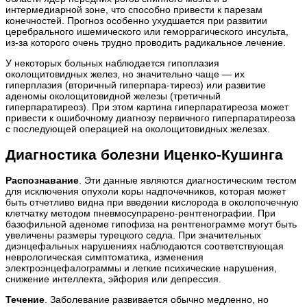
интермедиарной зоне, что способно привести к парезам
конечностей. Прогноз особенно ухудшается при развитии
церебрального ишемического или геморрагического инсульта,
из-за которого очень трудно проводить радикальное лечение.
У некоторых больных наблюдается гипоплазия
околощитовидных желез, но значительно чаще — их
гиперплазия (вторичный гиперпара-тиреоз) или развитие
аденомы околощитовидной железы (третичный
гиперпаратиреоз). При этом картина гиперпаратиреоза может
привести к ошибочному диагнозу первичного гиперпаратиреоза
с последующей операцией на околощитовидных железах.
Диагностика болезни Иценко-Кушинга
Распознавание
. Эти данные являются диагностическим тестом
для исключения опухоли коры надпочечников, которая может
быть отчетливо видна при введении кислорода в околопочечную
клетчатку методом пневмосупрарено-рентгенографии. При
базофильной аденоме гипофиза на рентгенограмме могут быть
увеличены размеры турецкого седла. При значительных
диэнцефальных нарушениях наблюдаются соответствующая
неврологическая симптоматика, изменения
электроэнцефалограммы и легкие психические нарушения,
снижение интеллекта, эйфория или депрессия.
Течение
. Заболевание развивается обычно медленно, но