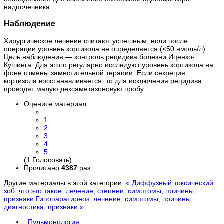
надпочечника.
Наблюдение
Хирургическое лечение считают успешным, если после
операции уровень кортизола не определяется (<50 нмоль/л).
Цель наблюдения — контроль рецидива болезни Иценко-
Кушинга. Для этого регулярно исследуют уровень кортизола на
фоне отмены заместительной терапии. Если секреция
кортизола восстанавливается, то для исключения рецидива
проводят малую дексаметазоновую пробу.
Оцените материал
1
2
3
4
5
(1 Голосовать)
Прочитано
4387
раз
Другие материалы в этой категории:
« Диффузный токсический
зоб: что это такое, лечение, степени, симптомы, причины,
признаки
Гипопаратиреоз: лечение, симптомы, причины,
диагностика, признаки »
Пульмонология