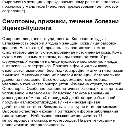
(вирилизм) у женщин и преждевременному развитию половых
признаков у мальчиков (неполное преждевременное половое
созревание).
Симптомы, признаки, течение болезни
Иценко-Кушинга
Ожирение лица, шеи, груди, живота. Конечности худые.
Сглаженность бедер и ягодиц у женщин. Кожа лица багрово-
красная. На животе, бедрах полосы растяжения темно-
фиолетового цвета, склерозированная истонченная кожа. Кожа
сухая с синюшным оттенком, следы кровоподтеков. Угри,
фурункулы. У женщин на лице пушковое оволосение, иногда
интенсивный гипертрихоз. Понижена функция яичников,
отмечаются аменорея, бесплодие, атрофия матки и гипоплазия
яичников. У мужчин падение половой потенции. Артериальное
давление повышено. Высокое содержание гемоглобина,
увеличено количество эритроцитов. Изменена структура костей.
Остеопороз. Особенно остеопоротичны позвонки, что ведет к их
уплощению и переломам. Возможно стойкое нарушение
углеводного обмена. «Стероидный диабет» при избыточной
продукции гликокортикоидов. Гликемическая кривая
диабетического типа. Возможны глюкозурня и гипергликемия.
Высокий холестерин крови. При тяжелой форме заболевания
гипокалиемия. Небольшое повышение количества 17-
кетостероидов и оксикортикостероидов. На рентгенограмме
надпочечники гиперплазированы.