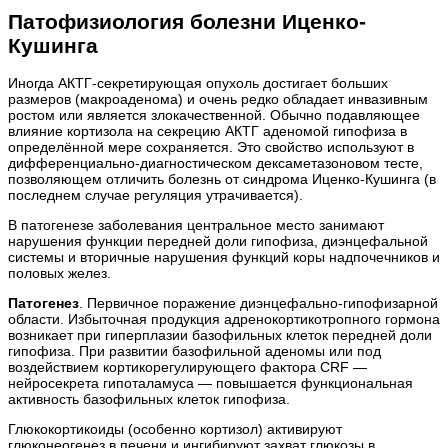
Патофизиология болезни Иценко-
Кушинга
Иногда АКТГ-секретирующая опухоль достигает больших
размеров (макроаденома) и очень редко обладает инвазивным
ростом или является злокачественной. Обычно подавляющее
влияние кортизола на секрецию АКТГ аденомой гипофиза в
определённой мере сохраняется. Это свойство используют в
дифференциально-диагностическом дексаметазоновом тесте,
позволяющем отличить болезнь от синдрома Иценко-Кушинга (в
последнем случае регуляция утрачивается).
В патогенезе заболевания центральное место занимают
нарушения функции передней доли гипофиза, диэнцефальной
системы и вторичные нарушения функций коры надпочечников и
половых желез.
Патогенез
. Первичное поражение диэнцефально-гипофизарной
области. Избыточная продукция адренокортикотропного гормона
возникает при гиперплазии базофильных клеток передней доли
гипофиза. При развитии базофильной аденомы или под
воздействием кортикорегулирующего фактора CRF —
нейросекрета гипоталамуса — повышается функциональная
активность базофильных клеток гипофиза.
Глюкокортикоиды (особенно кортизол) активируют
глюконеогенез в печени и ингибируют захват глюкозы в