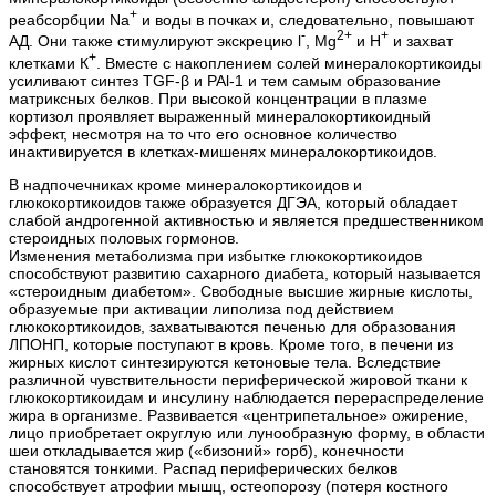
+
реабсорбции Na
и воды в почках и, следовательно, повышают
-
2+
+
АД. Они также стимулируют экскрецию l
, Mg
и Н
и захват
+
клетками К
. Вместе с накоплением солей минералокортикоиды
усиливают синтез TGF-β и PAl-1 и тем самым образование
матриксных белков. При высокой концентрации в плазме
кортизол проявляет выраженный минералокортикоидный
эффект, несмотря на то что его основное количество
инактивируется в клетках-мишенях минералокортикоидов.
В надпочечниках кроме минералокортикоидов и
глюкокортикоидов также образуется ДГЭА, который обладает
слабой андрогенной активностью и является предшественником
стероидных половых гормонов.
Изменения метаболизма при избытке глюкокортикоидов
способствуют развитию сахарного диабета, который называется
«стероидным диабетом». Свободные высшие жирные кислоты,
образуемые при активации липолиза под действием
глюкокортикоидов, захватываются печенью для образования
ЛПОНП, которые поступают в кровь. Кроме того, в печени из
жирных кислот синтезируются кетоновые тела. Вследствие
различной чувствительности периферической жировой ткани к
глюкокортикоидам и инсулину наблюдается перераспределение
жира в организме. Развивается «центрипетальное» ожирение,
лицо приобретает округлую или лунообразную форму, в области
шеи откладывается жир («бизоний» горб), конечности
становятся тонкими. Распад периферических белков
способствует атрофии мышц, остеопорозу (потеря костного