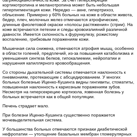
багряноцианотичность кожи. За счет гиперсекреции
кортикотропина и меланотропина может быть небольшая
гиперпигментация кожи. Нередко — акне, гипертрихоз,
облысение. Примерно у 60% больных на коже в области живота,
бедер, плеч, молочных желез отмечаются атрофические,
длинные фиолетовой окраски «полосы растяжения» (стрии). На
коже встречаются петехии и следы кровоизлияний различной
давности. Имеется склонность к фурункулезу, рожистому
воспалению, грибковым поражениям кожи.
Мышечная сила снижена, отмечаются атрофия мышц, особенно
в области голеней, предплечий, из-за повышения катаболизма и
уменьшения синтеза белков, гипокалиемии, нейропатии и
нарушения капиллярного кровообращения.
Со стороны дыхательной системы отмечается наклонность к
пневмониям, протекающим с абсцедированием. У многих
больных болезнью Иценко-Кушинга видны гингивиты, стоматиты,
повышенная наклонность к кариозным поражениям зубов.
Несмотря на гиперсекрецию кортизола, язвенная болезнь у
больных встречается как в общей популяции.
Печень страдает мало.
При болезни Иценко-Кушинга существенно поражается
мочевыделительная система.
У большинства больных отмечаются признаки диабетической
нефропатии — утолщение базальных мембран гломерулярных