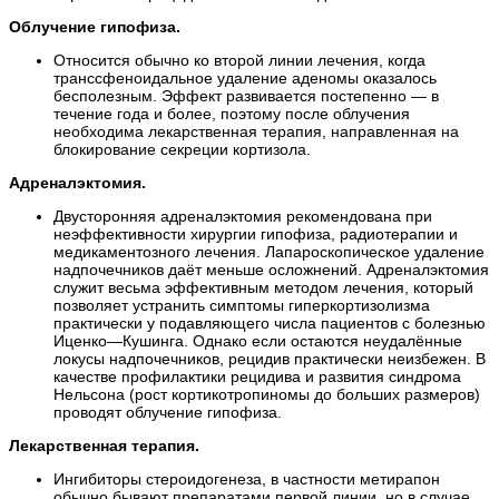
Облучение гипофиза.
Относится обычно ко второй линии лечения, когда
транссфеноидальное удаление аденомы оказалось
бесполезным. Эффект развивается постепенно — в
течение года и более, поэтому после облучения
необходима лекарственная терапия, направленная на
блокирование секреции кортизола.
Адреналэктомия.
Двусторонняя адреналэктомия рекомендована при
неэффективности хирургии гипофиза, радиотерапии и
медикаментозного лечения. Лапароскопическое удаление
надпочечников даёт меньше осложнений. Адреналэктомия
служит весьма эффективным методом лечения, который
позволяет устранить симптомы гиперкортизолизма
практически у подавляющего числа пациентов с болезнью
Иценко—Кушинга. Однако если остаются неудалённые
локусы надпочечников, рецидив практически неизбежен. В
качестве профилактики рецидива и развития синдрома
Нельсона (рост кортикотропиномы до больших размеров)
проводят облучение гипофиза.
Лекарственная терапия.
Ингибиторы стероидогенеза, в частности метирапон
обычно бывают препаратами первой линии, но в случае