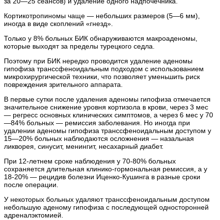
за 20—25 сеансов) и удаление одного надпочечника.
Кортикотропиномы чаще — небольших размеров (5—6 мм),
иногда в виде скоплений «гнезд».
Только у 8% больных БИК обнаруживаются макроаденомы,
которые выходят за пределы турецкого седла.
Поэтому при БИК нередко проводится удаление аденомы
гипофиза транссфеноидальным подходом с использованием
микрохирургической техники, что позволяет уменьшить риск
повреждения зрительного аппарата.
В первые сутки после удаления аденомы гипофиза отмечается
значительное снижение уровня кортизола в крови, через 3 мес
— регресс основных клинических симптомов, а через 6 мес у 70
—84% больных — ремиссия заболевания. Но иногда при
удалении аденомы гипофиза транссфеноидальным доступом у
15—20% больных наблюдаются осложнения — назальная
ликворея, синусит, менингит, несахарный диабет.
При 12-летнем сроке наблюдения у 70-80% больных
сохраняется длительная клинико-гормональная ремиссия, а у
18-20% — рецидив болезни Иценко-Кушинга в разные сроки
после операции.
У некоторых больных удаляют транссфеноидальным доступом
небольшую аденому гипофиза с последующей односторонней
адреналэктомией.