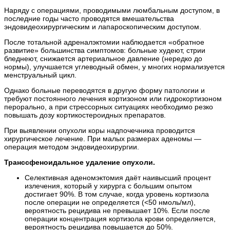
Наряду с операциями, проводимыми люмбальным доступом, в
последние годы часто проводятся вмешательства
эндовидеохирургическим и лапароскопическим доступом.
После тотальной адреналэктомии наблюдается «обратное
развитие» большинства симптомов: больные худеют, стрии
бледнеют, снижается артериальное давление (нередко до
нормы), улучшается углеводный обмен, у многих нормализуется
менструальный цикл.
Однако больные переводятся в другую форму патологии и
требуют постоянного лечения кортизоном или гидрокортизоном
перорально, а при стрессорных ситуациях необходимо резко
повышать дозу кортикостероидных препаратов.
При выявлении опухоли коры надпочечника проводится
хирургическое лечение. При малых размерах аденомы —
операция методом эндовидеохирургии.
Транссфеноидальное удаление опухоли.
Селективная аденомэктомия даёт наивысший процент
излечения, который у хирурга с большим опытом
достигает 90%. В том случае, когда уровень кортизола
после операции не определяется (<50 нмоль/мл),
вероятность рецидива не превышает 10%. Если после
операции концентрация кортизола крови определяется,
вероятность рецидива повышается до 50%.