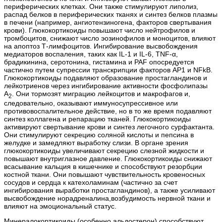
периферических клетках. Они также стимулируют липолиз,
распад белков в периферических тканях и синтез белков плазмы
в печени (например, ангиотензиногена, факторов свертывания
крови). Глюкокортикоиды повышают число нейтрофилов и
тромбоцитов, снижают число эозинофилов и моноцитов, влияют
на апоптоз Т-лимфоцитов. Ингибирование высвобождения
медиаторов воспаления, таких как IL-1 и IL-6, TNF-α,
брадикинина, серотонина, гистамина и PAF опосредуется
частично путем супрессии транскрипции факторов АР1 и NFkB.
Глюкокортикоиды подавляют образование простагландинов и
лейкотриенов через ингибирование активности фосфолипазы
А
. Они тормозят миграцию лейкоцитов и макрофагов и,
2
следовательно, оказывают иммуносупрессивное или
противовоспалительное действие, но в то же время подавляют
синтез коллагена и репарацию тканей. Глюкокортикоиды
активируют свертывание крови и синтез легочного сурфактанта.
Они стимулируют секрецию соляной кислоты и пепсина в
желудке и замедляют выработку слизи. В органе зрения
глюкокортикоиды увеличивают секрецию слезной жидкости и
повышают внутриглазное давление. Глюкокортикоиды снижают
всасывание кальция в кишечнике и способствуют резорбции
костной ткани. Они повышают чувствительность кровеносных
сосудов и сердца к катехоламинам (частично за счет
ингибирования выработки простагландинов), а также усиливают
высвобождение норадреналина,возбудимость нервной ткани и
влияют на эмоциональный статус.
Минералокортикоиды (особенно альдостерон) способствуют