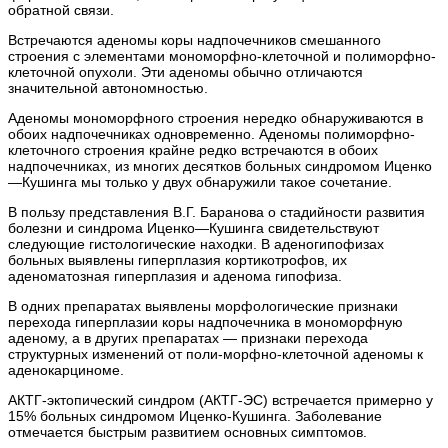
обратной связи.
Встречаются аденомы коры надпочечников смешанного
строения с элементами мономорфно-клеточной и полиморфно-
клеточной опухоли. Эти аденомы обычно отличаются
значительной автономностью.
Аденомы мономорфного строения нередко обнаруживаются в
обоих надпочечниках одновременно. Аденомы полиморфно-
клеточного строения крайне редко встречаются в обоих
надпочечниках, из многих десятков больных синдромом Иценко
—Кушинга мы только у двух обнаружили такое сочетание.
В пользу представления В.Г. Баранова о стадийности развития
болезни и синдрома Иценко—Кушинга свидетельствуют
следующие гистологические находки. В аденогипофизах
больных выявлены гиперплазия кортикотрофов, их
аденоматозная гиперплазия и аденома гипофиза.
В одних препаратах выявлены морфологические признаки
перехода гиперплазии коры надпочечника в мономорфную
аденому, а в других препаратах — признаки перехода
структурных изменений от поли-морфно-клеточной аденомы к
аденокарциноме.
АКТГ-эктопический синдром (АКТГ-ЭС) встречается примерно у
15% больных синдромом Иценко-Кушинга. Заболевание
отмечается быстрым развитием основных симптомов.