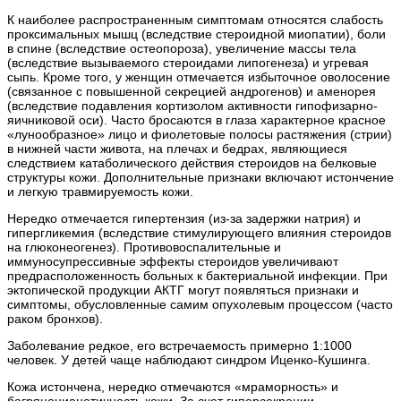
К наиболее распространенным симптомам относятся слабость
проксимальных мышц (вследствие стероидной миопатии), боли
в спине (вследствие остеопороза), увеличение массы тела
(вследствие вызываемого стероидами липогенеза) и угревая
сыпь. Кроме того, у женщин отмечается избыточное оволосение
(связанное с повышенной секрецией андрогенов) и аменорея
(вследствие подавления кортизолом активности гипофизарно-
яичниковой оси). Часто бросаются в глаза характерное красное
«лунообразное» лицо и фиолетовые полосы растяжения (стрии)
в нижней части живота, на плечах и бедрах, являющиеся
следствием катаболического действия стероидов на белковые
структуры кожи. Дополнительные признаки включают истончение
и легкую травмируемость кожи.
Нередко отмечается гипертензия (из-за задержки натрия) и
гипергликемия (вследствие стимулирующего влияния стероидов
на глюконеогенез). Противовоспалительные и
иммуносупрессивные эффекты стероидов увеличивают
предрасположенность больных к бактериальной инфекции. При
эктопической продукции АКТГ могут появляться признаки и
симптомы, обусловленные самим опухолевым процессом (часто
раком бронхов).
Заболевание редкое, его встречаемость примерно 1:1000
человек. У детей чаще наблюдают синдром Иценко-Кушинга.
Кожа истончена, нередко отмечаются «мраморность» и