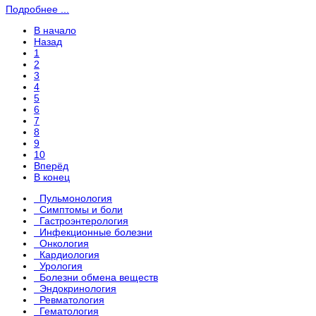
Подробнее ...
В начало
Назад
1
2
3
4
5
6
7
8
9
10
Вперёд
В конец
Пульмонология
Симптомы и боли
Гастроэнтерология
Инфекционные болезни
Онкология
Кардиология
Урология
Болезни обмена веществ
Эндокринология
Ревматология
Гематология