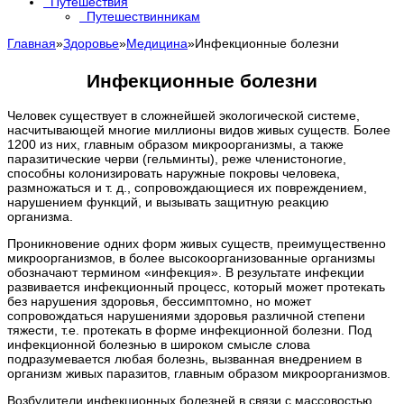
Путешествия
Путешествинникам
Главная
»
Здоровье
»
Медицина
»
Инфекционные болезни
Инфекционные болезни
Человек существует в сложнейшей экологической системе,
насчитывающей многие миллионы видов живых существ. Более
1200 из них, главным образом микроорганизмы, а также
паразитические черви (гельминты), реже членистоногие,
способны колонизировать наружные покровы человека,
размножаться и т. д., сопровождающиеся их повреждением,
нарушением функций, и вызывать защитную реакцию
организма.
Проникновение одних форм живых существ, преимущественно
микроорганизмов, в более высокоорганизованные организмы
обозначают термином «инфекция». В результате инфекции
развивается инфекционный процесс, который может протекать
без нарушения здоровья, бессимптомно, но может
сопровождаться нарушениями здоровья различной степени
тяжести, т.е. протекать в форме инфекционной болезни. Под
инфекционной болезнью в широком смысле слова
подразумевается любая болезнь, вызванная внедрением в
организм живых паразитов, главным образом микроорганизмов.
Возбудители инфекционных болезней в связи с массовостью