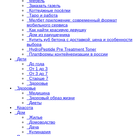
Мебель
Заказать газель
Коттеджные посёлки
Таро и работа
Мелбет приложение: современный формат
мобильного сервиса
Как найти красивую девушку
Дом из ракушечника
Купить куб бетона с доставкой: цена и особенности
выбора
HydroPeptide Pre Treatment Toner
Платформы контейнеризации в россии
Дети
До года
От 1 до 3
От 3 до 7
Старше 7
Здоровье
Здоровье
Медицина
Здоровый образ жизни
Диеты
Красота
Дом
Жилье
Домоводство
Дача
Кулинария