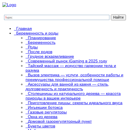
Главная
Беременность и роды
Планирование
Беременность
Роды
После родов
Грудное вскармливание
Современный рынок iGaming в 2025 году
Тайский массаж — искусство гармонии тела и
разума
Вызов электрика — услуги, особенности работы и
преимущества профессиональной помощи
Аксессуары для ванной из камня — стиль,
долговечность и практичность
Столешницы из натурального дерева — красота
природы в вашем интерьере
Приготовление пиццы: секреты идеального вкуса
Инъекции ботокса
Газовые регуляторы
Окна из дерева
Домовой газорегуляторный пункт
Букеты цветов