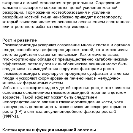
экскреции с мочой становится отрицательным. Содержание
кальция в сыворотке сохраняется ценой усиления костной
резорбции. Торможение костеобразования и усиление
резорбции костной ткани неизбежно приводят к остеопорозу,
который зачастую является основным осложнением спонтанного
или ятрогенного избытка глюкокортикоидов.
Рост и развитие
Глюкокортикоиды ускоряют созревание многих систем и органов
плода, способствуя дифференцировке тканей, хотя механизмы
этого их действия остаются неясными. Как отмечено выше,
глюкокортикоиды обладают преимущественно катаболическими
эффектами; поэтому эти их анаболические влияния могут быть
следствием взаимодействия с другими факторами роста.
Глюкокортикоиды стимулируют продукцию сурфактанта в легких
плода и ускоряют формирование печеночных и желудочно-
кишечных ферментных систем.
Избыток глюкокортикоидов у детей тормозит рост, и это является
основным осложнением глюкокортикоидной терапии в детском
возрасте. Такой эффект может быть следствием
непосредственного влияния глюкокортикоидов на кости, хотя
важную роль должно играть также снижение секреции гормона
роста (ГР) и синтеза инсулиноподобного фактора роста-1
(ИФР-1).
Клетки крови и функция иммунной системы