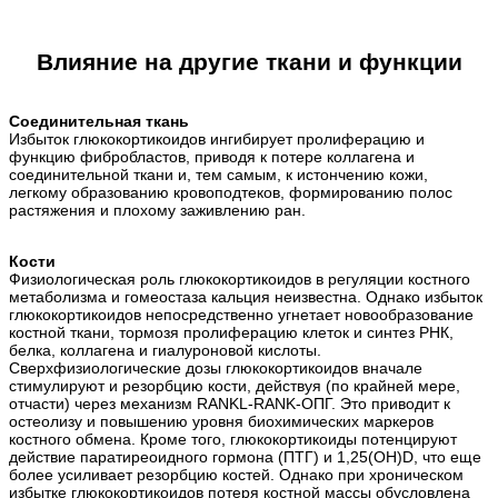
Влияние на другие ткани и функции
Соединительная ткань
Избыток глюкокортикоидов ингибирует пролиферацию и
функцию фибробластов, приводя к потере коллагена и
соединительной ткани и, тем самым, к истончению кожи,
легкому образованию кровоподтеков, формированию полос
растяжения и плохому заживлению ран.
Кости
Физиологическая роль глюкокортикоидов в регуляции костного
метаболизма и гомеостаза кальция неизвестна. Однако избыток
глюкокортикоидов непосредственно угнетает новообразование
костной ткани, тормозя пролиферацию клеток и синтез РНК,
белка, коллагена и гиалуроновой кислоты.
Сверхфизиологические дозы глюкокортикоидов вначале
стимулируют и резорбцию кости, действуя (по крайней мере,
отчасти) через механизм RANKL-RANK-ОПГ. Это приводит к
остеолизу и повышению уровня биохимических маркеров
костного обмена. Кроме того, глюкокортикоиды потенцируют
действие паратиреоидного гормона (ПТГ) и 1,25(OH)D, что еще
более усиливает резорбцию костей. Однако при хроническом
избытке глюкокортикоидов потеря костной массы обусловлена