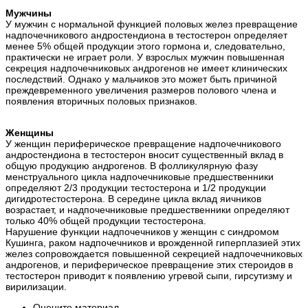
Мужчины
У мужчин с нормальной функцией половых желез превращение
надпочечникового андростендиона в тестостерон определяет
менее 5% общей продукции этого гормона и, следовательно,
практически не играет роли. У взрослых мужчин повышенная
секреция надпочечниковых андрогенов не имеет клинических
последствий. Однако у мальчиков это может быть причиной
преждевременного увеличения размеров полового члена и
появления вторичных половых признаков.
Женщины
У женщин периферическое превращение надпочечникового
андростендиона в тестостерон вносит существенный вклад в
общую продукцию андрогенов. В фолликулярную фазу
менструального цикла надпочечниковые предшественники
определяют 2/3 продукции тестостерона и 1/2 продукции
дигидротестостерона. В середине цикла вклад яичников
возрастает, и надпочечниковые предшественники определяют
только 40% общей продукции тестостерона.
Нарушение функции надпочечников у женщин с синдромом
Кушинга, раком надпочечников и врожденной гиперплазией этих
желез сопровождается повышенной секрецией надпочечниковых
андрогенов, и периферическое превращение этих стероидов в
тестостерон приводит к появлению угревой сыпи, гирсутизму и
вирилизации.
Оцените материал