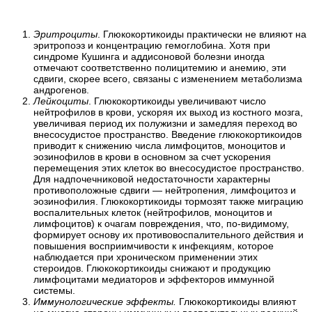
Эритроциты
. Глюкокортикоиды практически не влияют на
эритропоэз и концентрацию гемоглобина. Хотя при
синдроме Кушинга и аддисоновой болезни иногда
отмечают соответственно полицитемию и анемию, эти
сдвиги, скорее всего, связаны с изменением метаболизма
андрогенов.
Лейкоциты
. Глюкокортикоиды увеличивают число
нейтрофилов в крови, ускоряя их выход из костного мозга,
увеличивая период их полужизни и замедляя переход во
внесосудистое пространство. Введение глюкокортикоидов
приводит к снижению числа лимфоцитов, моноцитов и
эозинофилов в крови в основном за счет ускорения
перемещения этих клеток во внесосудистое пространство.
Для надпочечниковой недостаточности характерны
противоположные сдвиги — нейтропения, лимфоцитоз и
эозинофилия. Глюкокортикоиды тормозят также миграцию
воспалительных клеток (нейтрофилов, моноцитов и
лимфоцитов) к очагам повреждения, что, по-видимому,
формирует основу их противовоспалительного действия и
повышения восприимчивости к инфекциям, которое
наблюдается при хроническом применении этих
стероидов. Глюкокортикоиды снижают и продукцию
лимфоцитами медиаторов и эффекторов иммунной
системы.
Иммунологические эффекты.
Глюкокортикоиды влияют