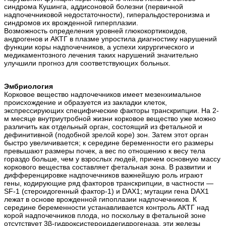
синдрома Кушинга, аддисоновой болезни (первичной
надпочечниковой недостаточности), гиперальдостеронизма и
синдромов их врожденной гиперплазии.
Возможность определения уровней глюкокортикоидов,
андрогенов и АКТГ в плазме упростила диагностику нарушений
функции коры надпочечников, а успехи хирургического и
медикаментозного лечения таких нарушений значительно
улучшили прогноз для соответствующих больных.
Эмбриология
Корковое вещество надпочечников имеет мезенхимальное
происхождение и образуется из закладки клеток,
экспрессирующих специфические факторы транскрипции. На 2-
м месяце внутриутробной жизни корковое вещество уже можно
различить как отдельный орган, состоящий из фетальной и
дефинитивной (подобной зрелой коре) зон. Затем этот орган
быстро увеличивается; к середине беременности его размеры
превышают размеры почек, а вес по отношению к весу тела
гораздо больше, чем у взрослых людей, причем основную массу
коркового вещества составляет фетальная зона. В развитии и
дифференцировке надпочечников важнейшую роль играют
гены, кодирующие ряд факторов транскрипции, в частности —
SF-1 (стероидогенный фактор-1) и DAX1; мутации гена DAX1
лежат в основе врожденной гипоплазии надпочечников. К
середине беременности устанавливается контроль АКТГ над
корой надпочечников плода, но поскольку в фетальной зоне
отсутствует 3β-гидроксистероиддегидрогеназа, эти железы