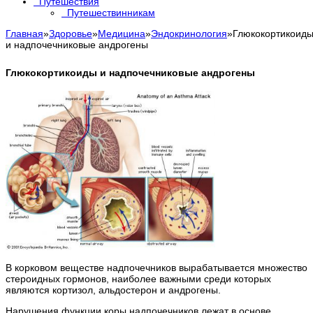
Путешествия
Путешествинникам
Главная
»
Здоровье
»
Медицина
»
Эндокринология
»
Глюкокортикоид
и надпочечниковые андрогены
Глюкокортикоиды и надпочечниковые андрогены
В корковом веществе надпочечников вырабатывается множество
стероидных гормонов, наиболее важными среди которых
являются кортизол, альдостерон и андрогены.
Нарушения функции коры надпочечников лежат в основе