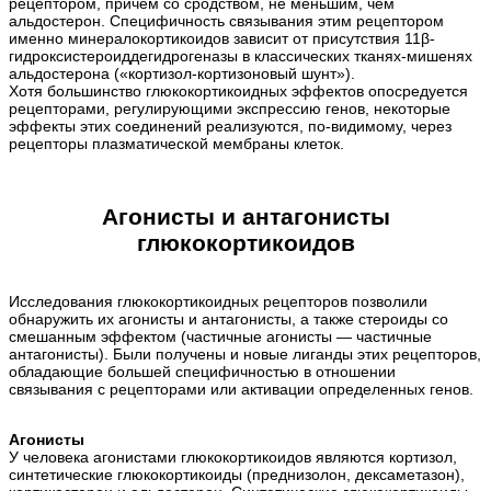
рецептором, причем со сродством, не меньшим, чем
альдостерон. Специфичность связывания этим рецептором
именно минералокортикоидов зависит от присутствия 11β-
гидроксистероиддегидрогеназы в классических тканях-мишенях
альдостерона («кортизол-кортизоновый шунт»).
Хотя большинство глюкокортикоидных эффектов опосредуется
рецепторами, регулирующими экспрессию генов, некоторые
эффекты этих соединений реализуются, по-видимому, через
рецепторы плазматической мембраны клеток.
Агонисты и антагонисты
глюкокортикоидов
Исследования глюкокортикоидных рецепторов позволили
обнаружить их агонисты и антагонисты, а также стероиды со
смешанным эффектом (частичные агонисты — частичные
антагонисты). Были получены и новые лиганды этих рецепторов,
обладающие большей специфичностью в отношении
связывания с рецепторами или активации определенных генов.
Агонисты
У человека агонистами глюкокортикоидов являются кортизол,
синтетические глюкокортикоиды (преднизолон, дексаметазон),