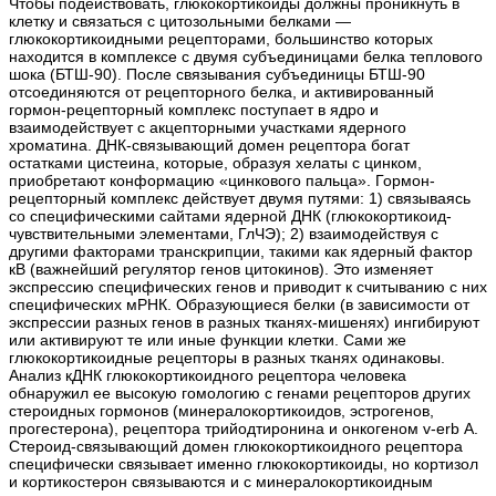
Чтобы подействовать, глюкокортикоиды должны проникнуть в
клетку и связаться с цитозольными белками —
глюкокортикоидными рецепторами, большинство которых
находится в комплексе с двумя субъединицами белка теплового
шока (БТШ-90). После связывания субъединицы БТШ-90
отсоединяются от рецепторного белка, и активированный
гормон-рецепторный комплекс поступает в ядро и
взаимодействует с акцепторными участками ядерного
хроматина. ДНК-связывающий домен рецептора богат
остатками цистеина, которые, образуя хелаты с цинком,
приобретают конформацию «цинкового пальца». Гормон-
рецепторный комплекс действует двумя путями: 1) связываясь
со специфическими сайтами ядерной ДНК (глюкокортикоид-
чувствительными элементами, ГлЧЭ); 2) взаимодействуя с
другими факторами транскрипции, такими как ядерный фактор
кВ (важнейший регулятор генов цитокинов). Это изменяет
экспрессию специфических генов и приводит к считыванию с них
специфических мРНК. Образующиеся белки (в зависимости от
экспрессии разных генов в разных тканях-мишенях) ингибируют
или активируют те или иные функции клетки. Сами же
глюкокортикоидные рецепторы в разных тканях одинаковы.
Анализ кДНК глюкокортикоидного рецептора человека
обнаружил ее высокую гомологию с генами рецепторов других
стероидных гормонов (минералокортикоидов, эстрогенов,
прогестерона), рецептора трийодтиронина и онкогеном v-erb А.
Стероид-связывающий домен глюкокортикоидного рецептора
специфически связывает именно глюкокортикоиды, но кортизол
и кортикостерон связываются и с минералокортикоидным