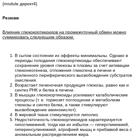
{module директ4}
Резюме
Влияние глюкокортикоидов на промежуточный обмен можно
суммировать следующим образом:
В сытом состоянии их эффекты минимальны. Однако в
периоды голодания глюкокортикоиды обеспечивают
сохранение уровня глюкозы в плазмы за счет активации
глюконеогенеза, отложения гликогена в печени и
усиленного периферического высвобождения субстратов
окисления.
Возрастает печеночная продукция глюкозы, равно как и
синтез РНК и белка в печени.
В мышцах глюкокортикоиды усиливают катаболические
процессы (т. е. тормозят поглощение и метаболизм
глюкозы и синтез белка, а также стимулируют
высвобождение аминокислот).
В жировой ткани стимулируется липолиз.
Недостаточность глюкокортикоидов характеризуется
гипогликеминй, тогда как их избыток — гипергликемией,
гиперинсулинемией, атрофией мышц и прибавкой веса с
аномальным распределением жира.