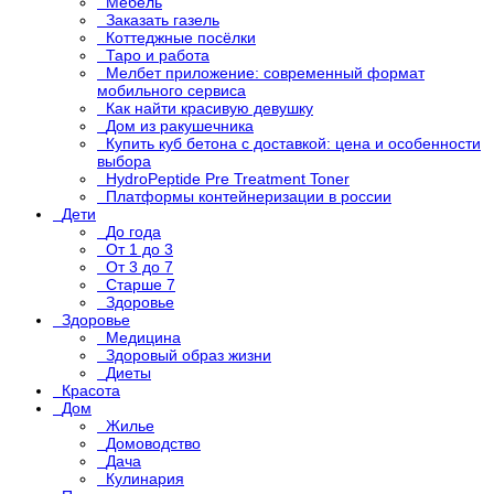
Мебель
Заказать газель
Коттеджные посёлки
Таро и работа
Мелбет приложение: современный формат
мобильного сервиса
Как найти красивую девушку
Дом из ракушечника
Купить куб бетона с доставкой: цена и особенности
выбора
HydroPeptide Pre Treatment Toner
Платформы контейнеризации в россии
Дети
До года
От 1 до 3
От 3 до 7
Старше 7
Здоровье
Здоровье
Медицина
Здоровый образ жизни
Диеты
Красота
Дом
Жилье
Домоводство
Дача
Кулинария