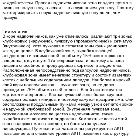
каждой железы. Правая надпочечниковая вена впадает прямо в
нижнюю полую вену, а левая — в левую почечную вену. Поэтому
катетеризировать левую надпочечниковую вену легче, чем
правую.
Гистология
В коре надпочечников, как уже отмечалось, различают три зоны:
клубочковую (наружную), пучковую (промежуточную) и сетчатую
(внутреннюю), хотя пучковая и сетчатая зоны функционируют
как одно целое. В клубочковой зоне, вырабатывающей
альдостерон и занимающей по объему 15% всего коркового
вещества, отсутствует 17α-гидроксилаза, и поэтому эта зона
лишена способности продуцировать кортизол и андрогены.
Расположенная непосредственно под капсулой надпочечников,
клубочковая зона имеет нечеткую структуру и состоит из мелких
клеток с небольшим содержанием липидов. Наиболее широкий
слой коры надпочечников — пучковая зона; на ее долю
приходится 75% объема всей железы. В ней синтезируется
кортизол и андрогены. Клетки пучковой зоны более крупные,
содержат больше липидов, и поэтому кажутся прозрачными. Они
расположены продольными пучками между узкой сетчатой зоной
и наружной клубочковой зоной. Внутренняя пучковая зона,
окружающая мозговое вещество надпочечников, также
вырабатывает кортизол и андрогены. Компактные клетки этой
зоны содержат мало липидов, но богаты гранулами
липофусцина. Пучковая и сетчатая зоны регулируются АКТГ;
повышение или снижение уровня АКТГ изменяет как структуру,