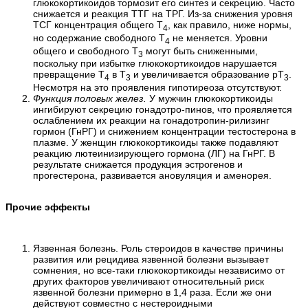
глюкокортикоидов тормозит его синтез и секрецию. Часто
снижается и реакция ТТГ на ТРГ. Из-за снижения уровня
ТСГ концентрация общего Т
, как правило, ниже нормы,
4
но содержание свободного Т
не меняется. Уровни
4
общего и свободного Т
могут быть сниженными,
3
поскольку при избытке глюкокортикоидов нарушается
превращение Т
в Т
и увеличивается образование рТ
.
4
3
3
Несмотря на это проявления гипотиреоза отсутствуют.
Функция половых желез.
У мужчин глюкокортикоиды
ингибируют секрецию гонадотро-пинов, что проявляется
ослаблением их реакции на гонадотропин-рилизинг
гормон (ГнРГ) и снижением концентрации тестостерона в
плазме. У женщин глюкокортикоиды также подавляют
реакцию лютеинизирующего гормона (ЛГ) на ГнРГ. В
результате снижается продукция эстрогенов и
прогестерона, развивается ановуляция и аменорея.
Прочие эффекты
Язвенная болезнь. Роль стероидов в качестве причины
развития или рецидива язвенной болезни вызывает
сомнения, но все-таки глюкокортикоиды независимо от
других факторов увеличивают относительный риск
язвенной болезни примерно в 1,4 раза. Если же они
действуют совместно с нестероидными