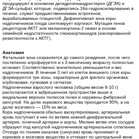
продуцируют в основном дегидроэпиандростерон (ДГЭА) и
ДГЭА-сульфат, которые, подвергаясь 16α-гидроксилированию в
печени, служат предшественниками эстрогенов,
вырабатываемых плацентой. Дефинитивная зона коры
надпочечников плода синтезирует кортизол. Мутации генов
рецепторов АКТГ или меланокортина-2 лежат в основе
семейной недостаточности глюкокортикоидов (изолированной
резистентности к АКТГ).
Анатомия
Фетальная зона сохраняется до самого рождения, после чего
постепенно атрофируется и к 3-месячному возрасту полностью
исчезает. Соответственно значительно уменьшается и вес
надпочечников. В течение 3 лет из клеток внешнего слоя коры
формируются три зоны, характерные для зрелого организма:
клубочковая, пучковая и сетчатая.
Надпочечники взрослого человека (общим весом 8-10 г)
располагаются в забрюшинном пространстве выше и
медиальнее верхних полюсов почек и окружены фиброзной
капсулой. На долю коркового вещества приходится 90%, а на
долю мозгового — 10% их веса.
Кора надпочечников обильно васкуляризована; артериальная
кровь поступает в нее по ветвям нижней диафрагмальной
артерии, почечной артерии и аорты. Мелкие ветви этих сосудов
образуют под капсулой надпочечников артериальное сплетение.
Отсюда по тонким каналам (синусам) кровь проникает в
корковое и мозговое вещество и оттекает по центральной вене