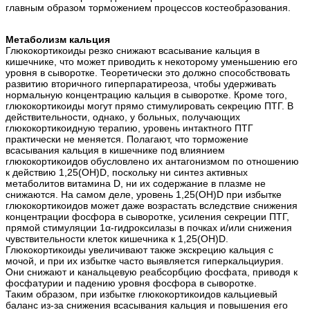
главным образом торможением процессов костеобразования.
Метаболизм кальция
Глюкокортикоиды резко снижают всасывание кальция в
кишечнике, что может приводить к некоторому уменьшению его
уровня в сыворотке. Теоретически это должно способствовать
развитию вторичного гиперпаратиреоза, чтобы удерживать
нормальную концентрацию кальция в сыворотке. Кроме того,
глюкокортикоиды могут прямо стимулировать секрецию ПТГ. В
действительности, однако, у больных, получающих
глюкокортикоидную терапию, уровень интактного ПТГ
практически не меняется. Полагают, что торможение
всасывания кальция в кишечнике под влиянием
глюкокортикоидов обусловлено их антагонизмом по отношению
к действию 1,25(OH)D, поскольку ни синтез активных
метаболитов витамина D, ни их содержание в плазме не
снижаются. На самом деле, уровень 1,25(OH)D при избытке
глюкокортикоидов может даже возрастать вследствие снижения
концентрации фосфора в сыворотке, усиления секреции ПТГ,
прямой стимуляции 1α-гидроксилазы в почках и/или снижения
чувствительности клеток кишечника к 1,25(OH)D.
Глюкокортикоиды увеличивают также экскрецию кальция с
мочой, и при их избытке часто выявляется гиперкальциурия.
Они снижают и канальцевую реабсорбцию фосфата, приводя к
фосфатурии и падению уровня фосфора в сыворотке.
Таким образом, при избытке глюкокортикоидов кальциевый
баланс из-за снижения всасывания кальция и повышения его