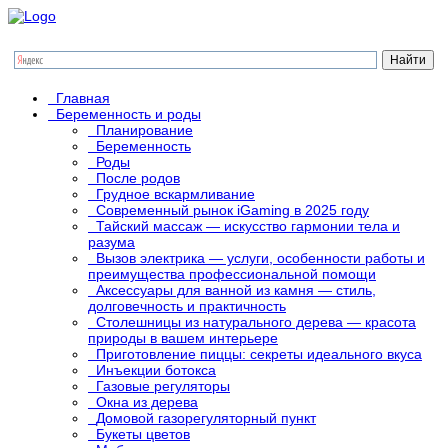
Главная
Беременность и роды
Планирование
Беременность
Роды
После родов
Грудное вскармливание
Современный рынок iGaming в 2025 году
Тайский массаж — искусство гармонии тела и
разума
Вызов электрика — услуги, особенности работы и
преимущества профессиональной помощи
Аксессуары для ванной из камня — стиль,
долговечность и практичность
Столешницы из натурального дерева — красота
природы в вашем интерьере
Приготовление пиццы: секреты идеального вкуса
Инъекции ботокса
Газовые регуляторы
Окна из дерева
Домовой газорегуляторный пункт
Букеты цветов