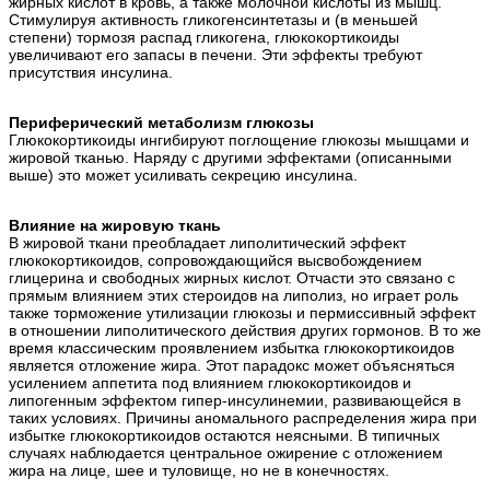
жирных кислот в кровь, а также молочной кислоты из мышц.
Стимулируя активность гликогенсинтетазы и (в меньшей
степени) тормозя распад гликогена, глюкокортикоиды
увеличивают его запасы в печени. Эти эффекты требуют
присутствия инсулина.
Периферический метаболизм глюкозы
Глюкокортикоиды ингибируют поглощение глюкозы мышцами и
жировой тканью. Наряду с другими эффектами (описанными
выше) это может усиливать секрецию инсулина.
Влияние на жировую ткань
В жировой ткани преобладает липолитический эффект
глюкокортикоидов, сопровождающийся высвобождением
глицерина и свободных жирных кислот. Отчасти это связано с
прямым влиянием этих стероидов на липолиз, но играет роль
также торможение утилизации глюкозы и пермиссивный эффект
в отношении липолитического действия других гормонов. В то же
время классическим проявлением избытка глюкокортикоидов
является отложение жира. Этот парадокс может объясняться
усилением аппетита под влиянием глюкокортикоидов и
липогенным эффектом гипер-инсулинемии, развивающейся в
таких условиях. Причины аномального распределения жира при
избытке глюкокортикоидов остаются неясными. В типичных
случаях наблюдается центральное ожирение с отложением
жира на лице, шее и туловище, но не в конечностях.