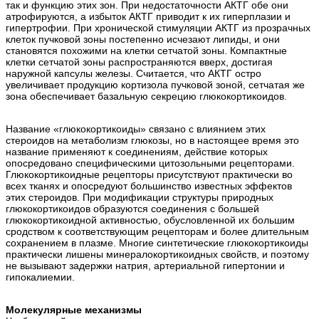
так и функцию этих зон. При недостаточности АКТГ обе они
атрофируются, а избыток АКТГ приводит к их гиперплазии и
гипертрофии. При хронической стимуляции АКТГ из прозрачных
клеток пучковой зоны постепенно исчезают липиды, и они
становятся похожими на клетки сетчатой зоны. Компактные
клетки сетчатой зоны распространяются вверх, достигая
наружной капсулы железы. Считается, что АКТГ остро
увеличивает продукцию кортизола пучковой зоной, сетчатая же
зона обеспечивает базальную секрецию глюкокортикоидов.
Название «глюкокортикоиды» связано с влиянием этих
стероидов на метаболизм глюкозы, но в настоящее время это
название применяют к соединениям, действие которых
опосредовано специфическими цитозольными рецепторами.
Глюкокортикоидные рецепторы присутствуют практически во
всех тканях и опосредуют большинство известных эффектов
этих стероидов. При модификации структуры природных
глюкокортикоидов образуются соединения с большей
глюкокортикоидной активностью, обусловленной их большим
сродством к соответствующим рецепторам и более длительным
сохранением в плазме. Многие синтетические глюкокортикоиды
практически лишены минералокортикоидных свойств, и поэтому
не вызывают задержки натрия, артериальной гипертонии и
гипокалиемии.
Молекулярные механизмы