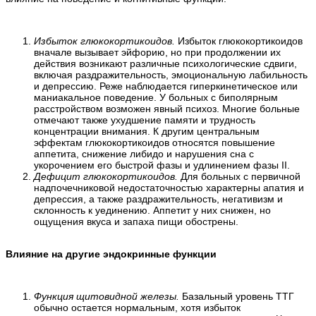
Избыток глюкокортикоидов.
Избыток глюкокортикоидов
вначале вызывает эйфорию, но при продолжении их
действия возникают различные психологические сдвиги,
включая раздражительность, эмоциональную лабильность
и депрессию. Реже наблюдается гиперкинетическое или
маниакальное поведение. У больных с биполярным
расстройством возможен явный психоз. Многие больные
отмечают также ухудшение памяти и трудность
концентрации внимания. К другим центральным
эффектам глюкокортикоидов относятся повышение
аппетита, снижение либидо и нарушения сна с
укорочением его быстрой фазы и удлинением фазы II.
Дефицит глюкокортикоидов.
Для больных с первичной
надпочечниковой недостаточностью характерны апатия и
депрессия, а также раздражительность, негативизм и
склонность к уединению. Аппетит у них снижен, но
ощущения вкуса и запаха пищи обострены.
Влияние на другие эндокринные функции
Функция щитовидной железы.
Базальный уровень ТТГ
обычно остается нормальным, хотя избыток