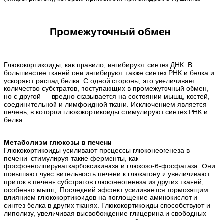
Промежуточный обмен
Глюкокортикоиды, как правило, ингибируют синтез ДНК. В
большинстве тканей они ингибируют также синтез РНК и белка и
ускоряют распад белка. С одной стороны, это увеличивает
количество субстратов, поступающих в промежуточный обмен,
но с другой — вредно сказывается на состоянии мышц, костей,
соединительной и лимфоидной ткани. Исключением является
печень, в которой глюкокортикоиды стимулируют синтез РНК и
белка.
Метаболизм глюкозы в печени
Глюкокортикоиды усиливают процессы глюконеогенеза в
печени, стимулируя такие ферменты, как
фосфоенолпируваткарбоксикиназа и глюкозо-6-фосфатаза. Они
повышают чувствительность печени к глюкагону и увеличивают
приток в печень субстратов глюконеогенеза из других тканей,
особенно мышц. Последний эффект усиливается тормозящим
влиянием глюкокортикоидов на поглощение аминокислот и
синтез белка в других тканях. Глюкокортикоиды способствуют и
липолизу, увеличивая высвобождение глицерина и свободных