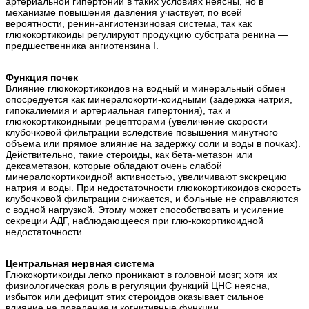
артериальной гипертонии в таких условиях неясны, но в
механизме повышения давления участвует, по всей
вероятности, ренин-ангиотензиновая система, так как
глюкокортикоиды регулируют продукцию субстрата ренина —
предшественника ангиотензина I.
Функция почек
Влияние глюкокортикоидов на водный и минеральный обмен
опосредуется как минералокорти-коидными (задержка натрия,
гипокалиемия и артериальная гипертония), так и
глюкокортикоидными рецепторами (увеличение скорости
клубочковой фильтрации вследствие повышения минутного
объема или прямое влияние на задержку соли и воды в почках).
Действительно, такие стероиды, как бета-метазон или
дексаметазон, которые обладают очень слабой
минералокортикоидной активностью, увеличивают экскрецию
натрия и воды. При недостаточности глюкокортикоидов скорость
клубочковой фильтрации снижается, и больные не справляются
с водной нагрузкой. Этому может способствовать и усиление
секреции АДГ, наблюдающееся при глю-кокортикоидной
недостаточности.
Центральная нервная система
Глюкокортикоиды легко проникают в головной мозг; хотя их
физиологическая роль в регуляции функций ЦНС неясна,
избыток или дефицит этих стероидов оказывает сильное
влияние на поведение и когнитивные функции.