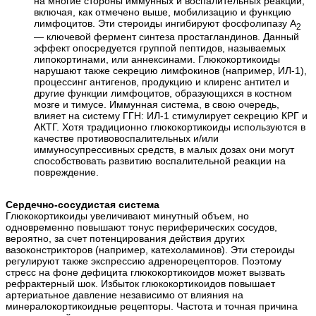
на многие стороны иммунных и воспалительных реакций,
включая, как отмечено выше, мобилизацию и функцию
лимфоцитов. Эти стероиды ингибируют фосфолипазу А
2
— ключевой фермент синтеза простагландинов. Данный
эффект опосредуется группой пептидов, называемых
липокортинами, или аннексинами. Глюкокортикоиды
нарушают также секрецию лимфокинов (например, ИЛ-1),
процессинг антигенов, продукцию и клиренс антител и
другие функции лимфоцитов, образующихся в костном
мозге и тимусе. Иммунная система, в свою очередь,
влияет на систему ГГН: ИЛ-1 стимулирует секрецию КРГ и
АКТГ. Хотя традиционно глюкокортикоиды используются в
качестве противовоспалительных и/или
иммуносупрессивных средств, в малых дозах они могут
способствовать развитию воспалительной реакции на
повреждение.
Сердечно-сосудистая система
Глюкокортикоиды увеличивают минутный объем, но
одновременно повышают тонус периферических сосудов,
вероятно, за счет потенцирования действия других
вазоконстрикторов (например, катехоламинов). Эти стероиды
регулируют также экспрессию адренорецепторов. Поэтому
стресс на фоне дефицита глюкокортикоидов может вызвать
рефрактерный шок. Избыток глюкокортикоидов повышает
артериатьное давление независимо от влияния на
минералокортикоидные рецепторы. Частота и точная причина