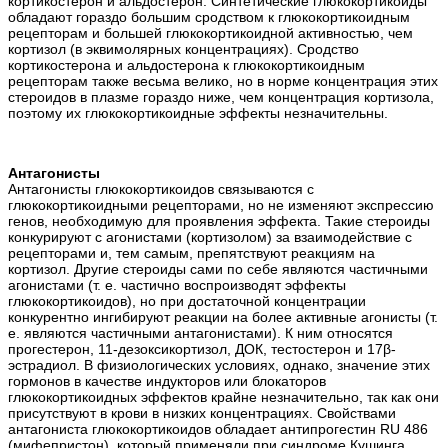
кортикостерон и альдостерон. Синтетические глюкокортикоиды
обладают гораздо большим сродством к глюкокортикоидным
рецепторам и большей глюкокортикоидной активностью, чем
кортизол (в эквимолярных концентрациях). Сродство
кортикостерона и альдостерона к глюкокортикоидным
рецепторам также весьма велико, но в норме концентрация этих
стероидов в плазме гораздо ниже, чем концентрация кортизола,
поэтому их глюкокортикоидные эффекты незначительны.
Антагонисты
Антагонисты глюкокортикоидов связываются с
глюкокортикоидными рецепторами, но не изменяют экспрессию
генов, необходимую для проявления эффекта. Такие стероиды
конкурируют с агонистами (кортизолом) за взаимодействие с
рецепторами и, тем самым, препятствуют реакциям на
кортизол. Другие стероиды сами по себе являются частичными
агонистами (т. е. частично воспроизводят эффекты
глюкокортикоидов), но при достаточной концентрации
конкурентно ингибируют реакции на более активные агонисты (т.
е. являются частичными антагонистами). К ним относятся
прогестерон, 11-дезоксикортизол, ДОК, тестостерон и 17β-
эстрадиол. В физиологических условиях, однако, значение этих
гормонов в качестве индукторов или блокаторов
глюкокортикоидных эффектов крайне незначительно, так как они
присутствуют в крови в низких концентрациях. Свойствами
антагониста глюкокортикоидов обладает антипрогестин RU 486
(мифепристон), который применяли при синдроме Кушинга.