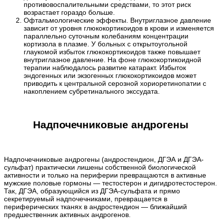
противовоспалительными средствами, то этот риск
возрастает гораздо больше.
Офтальмологические эффекты. Внутриглазное давление
зависит от уровня глюкокортикоидов в крови и изменяется
параллельно суточным колебаниям концентрации
кортизола в плазме. У больных с открытоугольной
глаукомой избыток глюкокортикоидов также повышает
внутриглазное давление. На фоне глюкокортикоидной
терапии наблюдалось развитие катаракт. Избыток
эндогенных или экзогенных глюкокортикоидов может
приводить к центральной серозной хориоретинопатии с
накоплением субретинального экссудата.
Надпочечниковые андрогены
Надпочечниковые андрогены (андростендион, ДГЭА и ДГЭА-
сульфат) практически лишены собственной биологической
активности и только на периферии превращаются в активные
мужские половые гормоны — тестостерон и дигидротестостерон.
Так, ДГЭА, образующийся из ДГЭА-сульфата и прямо
секретируемый надпочечниками, превращается в
периферических тканях в андростендион — ближайший
предшественник активных андрогенов.