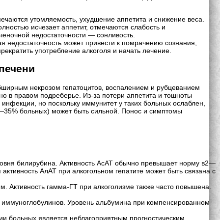
ечаются утомляемость, ухудшение аппетита и снижение веса.
лностью исчезает аппетит, отмечаются слабость и
еченочной недостаточности — сонливость.
я недостаточность может привести к помрачению сознания,
рекратить употребление алкоголя и начать лечение.
печени
 обширным некрозом гепатоцитов, воспалением и рубцеванием
но в правом подреберье. Из-за потери аппетита и тошноты
 инфекции, но поскольку иммунитет у таких больных ослаблен,
0—35% больных) может быть сильной. Понос и симптомы
ровня билирубина. Активность АсАТ обычно превышает норму в2—
 активность АлАТ при алкогольном гепатите может быть связана с
. Активность гамма-ГТ при алкоголизме также часто повышена.
их иммуноглобулинов. Уровень альбумина при компенсированном
нии больных является неблагоприятным прогностическим