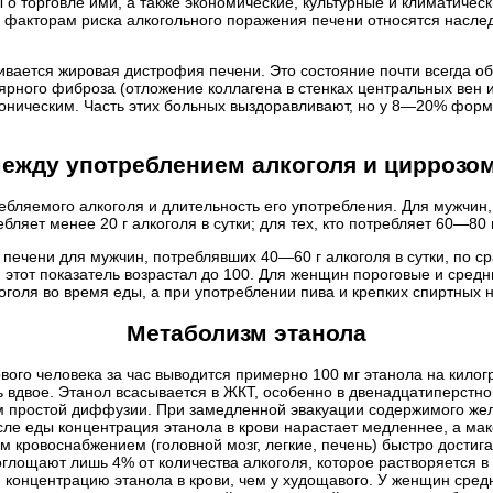
 о торговле ими, а также экономические, культурные и климатичес
К факторам риска алкогольного поражения печени относятся насле
ается жировая дистрофия печени. Это состояние почти всегда об
рного фиброза (отложение коллагена в стенках центральных вен и
хроническим. Часть этих больных выздоравливают, но у 8—20% фо
ежду употреблением алкоголя и циррозо
ебляемого алкоголя и длительность его употребления. Для мужчин,
ляет менее 20 г алкоголя в сутки; для тех, кто потребляет 60—80 г 
печени для мужчин, потреблявших 40—60 г алкоголя в сутки, по с
ки этот показатель возрастал до 100. Для женщин пороговые и сред
голя во время еды, а при употреблении пива и крепких спиртных 
Метаболизм этанола
ового человека за час выводится примерно 100 мг этанола на кило
ь вдвое. Этанол всасывается в ЖКТ, особенно в двенадцатиперстн
ем простой диффузии. При замедленной эвакуации содержимого же
ле еды концентрация этанола в крови нарастает медленнее, а мак
м кровоснабжением (головной мозг, легкие, печень) быстро достигае
глощают лишь 4% от количества алкоголя, которое растворяется в 
ю концентрацию этанола в крови, чем у худощавого. У женщин сре