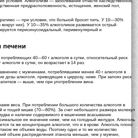
кие условия. Алкоголизм — заболевание отчасти наследственное,
дственная предрасположенность, истощение, женский пол,
ратимо — при условии, что больной бросит пить. У 10—30%
 вокруг них). У 10—35% алкоголиков развивается острый
рмируется перисинусоидальный, перивенулярный и
м печени
 потребляющих 40—60 г алкоголя в сутки, относительный риск
алкоголя в сутки, он возрастает в 14 раз.
равнению с мужчинами, потреблявшими менее 40 г алкоголя в
ние дозы алкоголя, приводящие к циррозу, ниже. При запоях риск
напитков — выше, чем при употреблении вина.
грамм веса. При потреблении большого количества алкоголя в
ой и тощей кишке (70—80%). За счет небольшого размера молекул
лудка и наличии содержимого в кишечнике всасывание
симальное ее значение ниже, чем на голодный желудок. Алкоголь
тся та же концентрация алкоголя, что и в крови. Алкоголь плохо
таком же объеме воды. Поэтому одно и то же количество
дний объем распределения этанола меньше, чем у мужчин,