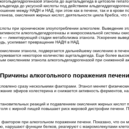
когольдегидрогеназой этанола до ацетальдегида в цитозоле гепато
альдегида до уксусной кислоты под действием альдегиддегидроген
ношение между НАДН и НАД, при этом как в печени, так и в крови 
огенеза, окисления жирных кислот, деятельности цикла Кребса, чт
ислоты при хроническом злоупотреблении алкоголем. Выведение эт
ктивности алкогольдегидрогеназы и микросомальной системы окис
х — лимитирующей стадии метаболизма этанола. Ускорение вывед
редь, усиливает превращение НАДН в НАД.
окислении этанола, подвергается дальнейшему окислению в печени.
аруживается некоторое количество ацетальдегида. Еще более высок
ым окислением этанола алкогольдегидрогеназой при сниженной ак
Причины алкогольного поражения печен
словлено сразу несколькими факторами. Этанол меняет физически
жание эфиров холестерина и снижается активность ферментов, нап
ановительных реакций и подавлением окисления жирных кислот пр
оголя с жирной пищей повышает риск жировой дистрофии печени. 
 фактором при алкогольном поражении печени. Показано, что он м
, нарушают функции белков, реагируют с макромолекулами клеток