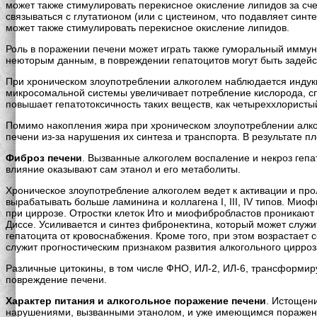
может также стимулировать перекисное окисление липидов за сч
связываться с глутатионом (или с цистеином, что подавляет синт
может также стимулировать перекисное окисление липидов.
Роль в поражении печени может играть также гуморальный иммун
неюторым данным, в повреждении гепатоцитов могут быть задей
При хроническом злоупотреблении алкоголем наблюдается индукц
микросомальной системы увеличивает потребление кислорода, спо
повышает гепатотоксичность таких веществ, как четыреххлористы
Помимо накопления жира при хроническом злоупотреблении алког
печени из-за нарушения их синтеза и транспорта. В результате
Фиброз печени
. Вызванные алкоголем воспаление и некроз гепа
влияние оказывают сам этанол и его метаболиты.
Хроническое злоупотребление алкоголем ведет к активации и пр
вырабатывать больше ламинина и коллагена I, III, IV типов. Мио
при циррозе. Отростки клеток Ито и миофибробластов проникают 
Диссе. Усиливается и синтез фибронектина, который может служи
гепатоцита от кровоснабжения. Кроме того, при этом возрастает
служит прогностическим признаком развития алкогольного цирроз
Различные цитокины, в том числе ФНО, ИЛ-2, ИЛ-6, трансформир
повреждение печени.
Характер питания и алкогольное поражение печени
. Истощен
нарушениями, вызванными этанолом, и уже имеющимся поражение