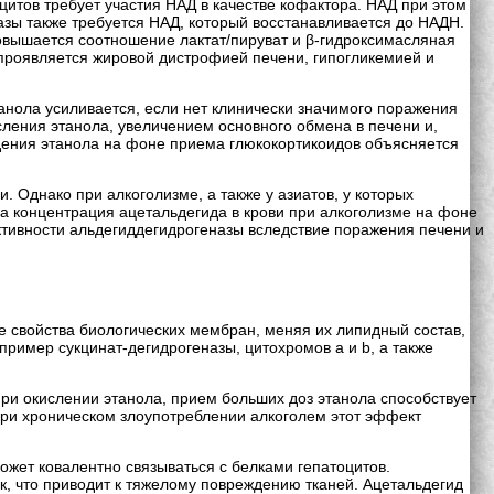
цитов требует участия НАД в качестве кофактора. НАД при этом
азы также требуется НАД, который восстанавливается до НАДН.
повышается соотношение лактат/пируват и β-гидроксимасляная
о проявляется жировой дистрофией печени, гипогликемией и
анола усиливается, если нет клинически значимого поражения
ления этанола, увеличением основного обмена в печени и,
ения этанола на фоне приема глюкокортикоидов объясняется
 Однако при алкоголизме, а также у азиатов, у которых
а концентрация ацетальдегида в крови при алкоголизме на фоне
тивности альдегиддегидрогеназы вследствие поражения печени и
и
е свойства биологических мембран, меняя их липидный состав,
ример сукцинат-дегидрогеназы, цитохромов а и b, а также
и окислении этанола, прием больших доз этанола способствует
При хроническом злоупотреблении алкоголем этот эффект
ожет ковалентно связываться с белками гепатоцитов.
, что приводит к тяжелому повреждению тканей. Ацетальдегид