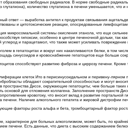
ет образования свободных радикалов. В норме свободные радикалы
ез глутатиона), количество глутатиона в печени уменьшается, что 
ный ответ — выработка антител к продуктам связывания ацетальде
ствованы и цитотоксические реакции, опосредованные лимфоцитам
ия микросомальной системы окисления этанола, что еще сильнее у
собствуя гипоксии, особенно в центре печеночной дольки, так как
й углерод и парацетамол, что также может усиливать повреждение 
олем в гепатоцитах и вокруг них накапливаются белки, в том числ
 площадь синусоидов и кровоснабжение гепатоцитов еще больше со
тоцитов способствуют развитию фиброза и циррозу печени. Кроме 
олиферации клеток Ито в перисинусоидальном и перивену-лярном 
фибробласты обладают сократительной способностью и могут вносит
в пространства Диссе, окружающие гепатоциты; чем больше таких 
ть основой для отложения коллагена. Заполнение пространств Дис
 сопротивление кровотоку, что вносит вклад в развитие портально
а печени. Наличие алкогольного гепатита и жировой дистрофии пе
ующие факторы роста альфа и бета, тромбоцитарный фактор роста
ие, характерное для больных алкоголизмом, может быть, по край
м печени. Есть данные, что диета с высоким содержанием белков