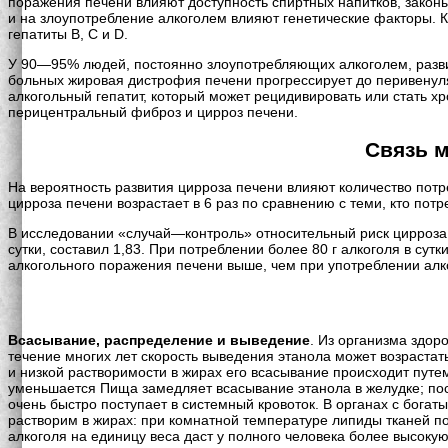
поражения печени влияют доступность спиртных напитков, законы
и на злоупотребление алкоголем влияют генетические факторы. 
гепатиты В, С и D.
У 90—95% людей, постоянно злоупотребляющих алкоголем, развив
больных жировая дистрофия печени прогрессирует до перивенуля
алкогольный гепатит, который может рецидивировать или стать 
перицентральный фиброз и цирроз печени.
Связь м
На вероятность развития цирроза печени влияют количество потр
цирроза печени возрастает в 6 раз по сравнению с теми, кто потреб
В исследовании «случай—контроль» относительный риск цирроза 
сутки, составил 1,83. При потреблении более 80 г алкоголя в сут
алкогольного поражения печени выше, чем при употреблении алко
Всасывание, распределение и выведение
. Из организма здор
течение многих лет скорость выведения этанола может возрастат
и низкой растворимости в жирах его всасывание происходит пут
уменьшается Пища замедляет всасывание этанола в желудке; пос
очень быстро поступает в системный кровоток. В органах с богаты
растворим в жирах: при комнатной температуре липиды тканей по
алкоголя на единицу веса даст у полного человека более высоку