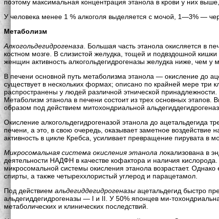
поэтому максимальная концентрация этанола в крови у них выше
У человека менее 1 % алкоголя выделяется с мочой, 1—3% — чере
Метаболизм
Алкогольдегидрогеназа
. Большая часть этанола окисляется в печ
костном мозге. В слизистой желудка, тощей и подвздошной кишки
женщин активность алкогольдегидрогеназы желудка ниже, чем у 
В печени основной путь метаболизма этанола — окисление до аце
существует в нескольких формах; описано по крайней мере три 
распространены у людей различной этнической принадлежности. 
Метаболизм этанола в печени состоит из трех основных этапов. В
образом под действием митохондриальной альдегиддегидрогеназы. 
Окисление алкогольдегидрогеназой этанола до ацетальдегида тр
печени, а это, в свою очередь, оказывает заметное воздействие
активность в цикле Кребса, усиливает превращение пирувата в мо
Микросомальная система окисления этанола
локализована в эн
деятельности НАДФН в качестве кофактора и наличия кислорода. 
микросомальной системы окисления этанола возрастает. Однако е
спирты, а также четыреххлористый углерод и парацетамол.
Под действием
альдегиддегидрогеназы
ацетальдегид быстро пре
альдегиддегидрогеназы — I и II. У 50% японцев ми-тохондриальна
метаболических и клинических последствий.