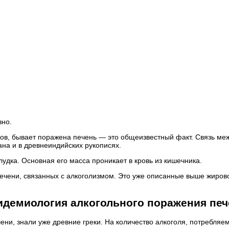
вно.
ликов, бывает поражена печень — это общеизвестный факт. Связь м
на и в древнеиндийских рукописях.
лудка. Основная его масса проникает в кровь из кишечника.
чени, связанных с алкоголизмом. Это уже описанные выше жировой
идемиология алкогольного поражения печ
ени, знали уже древние греки. На количество алкоголя, потребляе