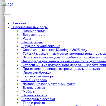
Главная
Беременность и роды
Планирование
Беременность
Роды
После родов
Грудное вскармливание
Современный рынок iGaming в 2025 году
Тайский массаж — искусство гармонии тела и разум
Вызов электрика — услуги, особенности работы и 
Аксессуары для ванной из камня — стиль, долговечн
Столешницы из натурального дерева — красота при
Приготовление пиццы: секреты идеального вкуса
Инъекции ботокса
Газовые регуляторы
Окна из дерева
Домовой газорегуляторный пункт
Букеты цветов
Мебель
Заказать газель
Коттеджные посёлки
Таро и работа