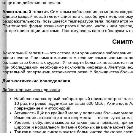
защитное действие на печень.
Алкогольный гепатит.
Симптомы заболевания во многом сходны 
Однако каждый новый глоток спиртного способствует медленному
раздражительность, повышается температура тела, появляется же
При тяжелой форме возникают рвота и понос, часто к ним присо
потере ориентации или коме. Поэтому очень важно обнаружить пр
Симпт
Алкогольный гепатит — это острое или хроническое заболевание
ткани печени. При симптоматическом течении самые частые жалоб
большинство больных худеют. У четверти больных повышается тем
при обследовании необходимо исключить инфекции. Желтуха, есл
портальной гипертензии встречаются реже. У большинства больн
Диагностические исследования
Лабораторные исследования
Наиболее характерный лабораторный признак острого алко
10 раз, но редко поднимается выше 500 МЕ/л. Активность А
повреждением митохондрий.
Активность ЩФ по крайней мере у половины больных умере
Изменение активности этого фермента — очень чувствител
Уровень глобулинов сыворотки также часто повышен, прич
циррозе и нормальном питании больных вначале может бы
Так как в печени синтезируется большинство факторов св