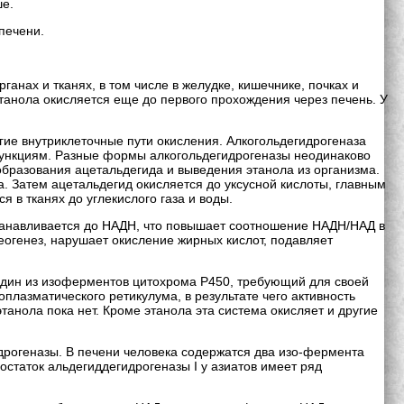
ше.
печени.
ганах и тканях, в том числе в желудке, кишечнике, почках и
этанола окисляется еще до первого прохождения через печень. У
гие внутриклеточные пути окисления. Алкогольдегидрогеназа
 функциям. Разные формы алкогольдегидрогеназы неодинаково
бразования ацетальдегида и выведения этанола из организма.
а. Затем ацетальдегид окисляется до уксусной кислоты, главным
 в тканях до углекислого газа и воды.
станавливается до НАДН, что повышает соотношение НАДН/НАД в
еогенез, нарушает окисление жирных кислот, подавляет
один из изоферментов цитохрома Р450, требующий для своей
плазматического ретикулума, в результате чего активность
анола пока нет. Кроме этанола эта система окисляет и другие
дрогеназы. В печени человека содержатся два изо-фермента
остаток альдегиддегидрогеназы I у азиатов имеет ряд