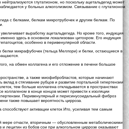
 нейтрализуются глутатионом, но поскольку ацетальдегид может
и наблюдается у больных алкоголизмом. Связывание с глутатионом
гида с белками, белкам микротрубочек и другим белкам. По
и.
величивает выработку ацетальдегида. Но кроме того, индукция
 именно здесь в основном локализован цитохром. Его индукция
гепатоцитов, особенно в перивенулярной области.
е белки микрафубочек (тельца Меллори) и белки, остающиеся в
кращаются.
того, на обмен коллагена и его отложение в печени большое
пространстве, а также миофибробластов, которые начинают
ь вклад в стягивание рубцов и развитие портальной гипертензии
клеток, тем больше коллагена откладывается в пространствах
се коллагеном в конце концов может привести к изоляции
й гипертензии. Перивенулярный и перисинусоидальный фиброз
чени также повышает вероятность цирроза.
 способствуют активации клеток Ито, усиливая тем самым
ней мере отчасти, вторичным — обусловленным метаболическими
 и лецитин из бобов сои при алкогольном циррозе оказывают