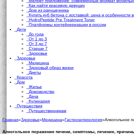
Мелбет приложение: современный формат мобильно
Как найти красивую девушку
Дом из ракушечника
Купить куб бетона с доставкой: цена и особенности 
HydroPeptide Pre Treatment Toner
Платформы контейнеризации в россии
Дети
До года
От 1 до 3
От 3 до 7
Старше 7
Здоровье
Здоровье
Медицина
Здоровый образ жизни
Диеты
Красота
Дом
Жилье
Домоводство
Дача
Кулинария
Путешествия
Путешествинникам
Главная
»
Здоровье
»
Медицина
»
Гастроэнтерология
»
Алкогольное п
Алкогольное поражение печени, симптомы, лечение, причины