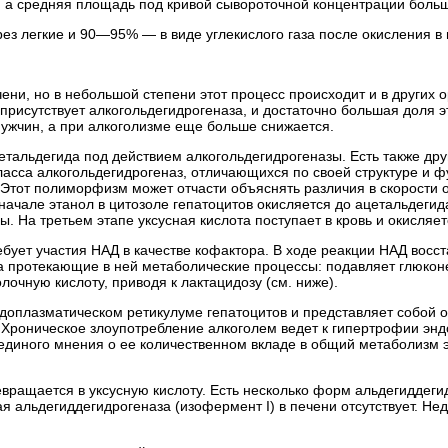
, а средняя площадь под кривой сывороточной концентрации боль
з легкие и 90—95% — в виде углекислого газа после окисления в 
ени, но в небольшой степени этот процесс происходит и в других ор
 присутствует алкогольдегидрогеназа, и достаточно большая доля 
мужчин, а при алкоголизме еще больше снижается.
тальдегида под действием алкогольдегидрогеназы. Есть также дру
класса алкогольдегидрогеназ, отличающихся по своей структуре и
Этот полиморфизм может отчасти объяснять различия в скорости о
начале этанол в цитозоле гепатоцитов окисляется до ацетальдегид
На третьем этапе уксусная кислота поступает в кровь и окисляется
ебует участия НАД в качестве кофактора. В ходе реакции НАД вос
 на протекающие в ней метаболические процессы: подавляет глюкон
лочную кислоту, приводя к лактацидозу (см. ниже).
доплазматическом ретикулуме гепатоцитов и представляет собой 
Хроническое злоупотребление алкоголем ведет к гипертрофии эндо
диного мнения о ее количественном вкладе в общий метаболизм эт
вращается в уксусную кислоту. Есть несколько форм альдегиддеги
я альдегиддегидрогеназа (изофермент I) в печени отсутствует. Нед