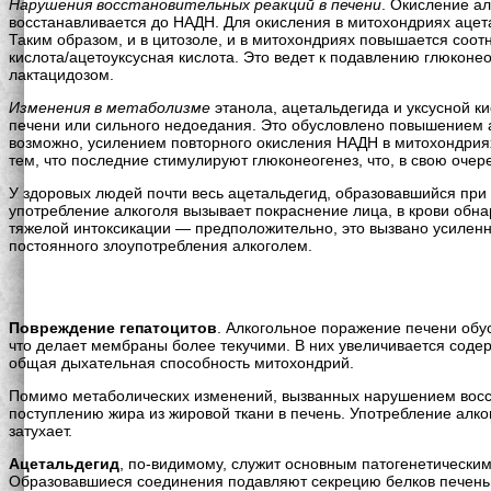
Нарушения восстановительных реакций в печени
. Окисление ал
восстанавливается до НАДН. Для окисления в митохондриях ацет
Таким образом, и в цитозоле, и в митохондриях повышается соот
кислота/ацетоуксусная кислота. Это ведет к подавлению глюконе
лактацидозом.
Изменения в метаболизме
этанола, ацетальдегида и уксусной к
печени или сильного недоедания. Это обусловлено повышением а
возможно, усилением повторного окисления НАДН в митохондрия
тем, что последние стимулируют глюконеогенез, что, в свою оче
У здоровых людей почти весь ацетальдегид, образовавшийся при 
употребление алкоголя вызывает покраснение лица, в крови обн
тяжелой интоксикации — предположительно, это вызвано усиленн
постоянного злоупотребления алкоголем.
Повреждение гепатоцитов
. Алкогольное поражение печени обу
что делает мембраны более текучими. В них увеличивается содер
общая дыхательная способность митохондрий.
Помимо метаболических изменений, вызванных нарушением восст
поступлению жира из жировой ткани в печень. Употребление алк
затухает.
Ацетальдегид
, по-видимому, служит основным патогенетическим
Образовавшиеся соединения подавляют секрецию белков печенью