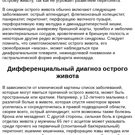
острому животу, так как не угрожает развитием перитонита.
В синдром острого живота обычно включают следующие
заболевания: острый аппендицит, флегмонозный холецистит,
панкреатит, перитонит; перфорацию желчного пузыря,
перфоративную язву желудка и двенадцатиперстной кишки,
расслаивающую аневризму брюшной аорты, тромбоз и эмболию
мезентериальных сосудов, кровотечения в брюшную полость и
некоторые другие редко встречающиеся синдромы. Следует
помнить, что симптомокомплекс острого живота, его
своеобразная «маска», может наблюдаться при
диафрагмальном плеврите, нижнедолевой пневмонии и
гастральгической форме инфаркта миокарда.
Дифференциальный диагноз острого
живота
В зависимости от клинической картины список заболеваний,
которые могут явиться причиной острого живота, может быть
пространным или кратким. Например, у 12-летнего мальчика с
разлитой болью в животе, которая спустя некоторое время
усилилась и сосредоточилась в правой подвздошной области,
скорее всего, острый аппендицит; хотя возможны также болезнь
Крона или мезаденит. С другой стороны, сильная боль в средних
отделах живота у мужчины 65 лет с асцитом может указывать
среди прочего на первичный (спонтанный бактериальный)
перитонит, ишемию кишечника, перфорацию язвы желудка или