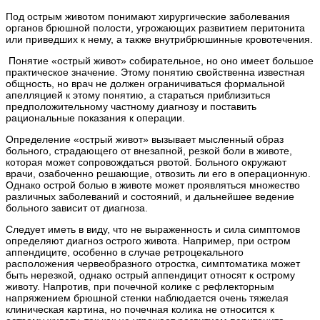
Под острым животом понимают хирургические заболевания
органов брюшной полости, угрожающих развитием перитонита
или приведших к нему, а также внутрибрюшинные кровотечения.
Понятие «острый живот» собирательное, но оно имеет большое
практическое значение. Этому понятию свойственна известная
общность, но врач не должен ограничиваться формальной
апелляцией к этому понятию, а стараться приблизиться
предположительному частному диагнозу и поставить
рациональные показания к операции.
Определение «острый живот» вызывает мысленный образ
больного, страдающего от внезапной, резкой боли в животе,
которая может сопровождаться рвотой. Больного окружают
врачи, озабоченно решающие, отвозить ли его в операционную.
Однако острой болью в животе может проявляться множество
различных заболеваний и состояний, и дальнейшее ведение
больного зависит от диагноза.
Следует иметь в виду, что не выраженность и сила симптомов
определяют диагноз острого живота. Например, при остром
аппендиците, особенно в случае ретроцекального
расположения червеобразного отростка, симптоматика может
быть нерезкой, однако острый аппендицит относят к острому
животу. Напротив, при почечной колике с рефлекторным
напряжением брюшной стенки наблюдается очень тяжелая
клиническая картина, но почечная колика не относится к