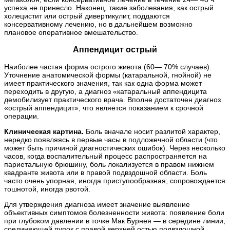
успеха не принесло. Наконец, такие заболевания, как острый
холецистит или острый дивертикулит, поддаются
консервативному лечению, но в дальнейшем возможно
плановое оперативное вмешательство.
Аппендицит острый
Наиболее частая форма острого живота (60— 70% случаев).
Уточнение анатомической формы (катаральной, гнойной) не
имеет практического значения, так как одна форма может
переходить в другую, а диагноз «катаральный аппендицита
демобилизует практического врача. Вполне достаточен диагноз
«острый аппендицит», что является показанием к срочной
операции.
Клиническая картина.
Боль вначале носит разлитой характер,
нередко появляясь в первые часы в подложечной области (что
может быть причиной диагностических ошибок). Через несколько
часов, когда воспалительный процесс распространяется на
париетальную брюшину, боль локализуется в правом нижнем
квадранте живота или в правой подвздошной области. Боль
часто очень упорная, иногда приступообразная; сопровождается
тошнотой, иногда рвотой.
Для утверждения диагноза имеет значение выявление
объективных симптомов болезненности живота: появление боли
при глубоком давлении в точке Мак Бурнея — в середине линии,
соединяющей пупок с правой верхней остью подвздошной