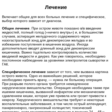
Лечение
Включает общее для всех больных лечение и специфическое,
выбор которого зависит от диагноза.
Общее лечение
. При остром животе показано в/в введение
жидкостей, полный голод («ничего внутрь») и, в большинстве
случаев, аспирация желудочного содержимого через
назогастральный зонд для декомпрессии желудка и во
избежание поступления в кишечник воздуха. Иногда
дополнительно вводят длинный зонд для декомпрессии
кишечника. Важно тщательно контролировать количество
вводимой жидкости и диурез. Как уже говорилось, необходимо
постоянное наблюдение за уровнями электролитов сыворотки и
ГАК.
Специфическое лечение
зависит от того, чем вызвана картина
острого живота. Одно из важнейших решений, которое
необходимо принять врачу, — нужна ли больному операция.
При разрыве полого органа требуется немедленное
хирургическое вмешательство. Операция необходима также при
ишемии кишечника, вызванной инфарктом или механическим
сдавлением кишки, которая уже привела или грозит привести к
некрозу. Хирургического вмешательства требуют и некоторые
воспалительные заболевания, в том числе острый аппендицит,
панкреонекроз, гангренозный холецистит, токсический
мегаколон, если консервативное лечение в течение 24— 48 ч