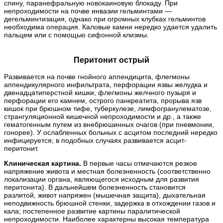
спину, паранефральную новокаиновую блокаду. При
непроходимости на почве инвазии гельминтами —
дегельминтизация, однако при огромных клубках гельминтов
необходима операция. Каловые камни нередко удается удалить
пальцем или с помощью сифонной клизмы.
Перитонит острый
Развивается на почве гнойного аппендицита, флегмоны
аппендикулярного инфильтрата, перфорации язвы желудка и
двенадцатиперстной кишки, флегмоны желчного пузыря и
перфорации его камнем, острого панкреатита, прорыва язв
кишок при брюшном тифе, туберкулезе, лимфогранулематозе,
странгуляционной кишечной непроходимости и др., а также
гематогенным путем из внебрюшинных очагов (при пневмонии,
гонорее). У ослабленных больных с асцитом последний нередко
инфицируется; в подобных случаях развивается асцит-
перитонит.
Клиническая картина.
В первые часы отмечаются резкое
напряжение живота и местная болезненность (соответственно
локализации органа, являющегося исходным для развития
перитонита). В дальнейшем болезненность становится
разлитой, живот напряжен (мышечная защита), дыхательная
неподвижность брюшной стенки, задержка в отхождении газов и
кала; постепенное развитие картины паралитической
непроходимости. Наиболее характерны высокая температура