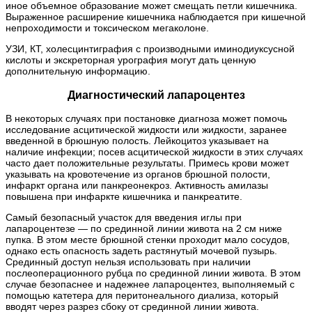
иное объемное образование может смещать петли кишечника.
Выраженное расширение кишечника наблюдается при кишечной
непроходимости и токсическом мегаколоне.
УЗИ, КТ, холесцинтиграфия с производными иминодиуксусной
кислоты и экскреторная урография могут дать ценную
дополнительную информацию.
Диагностический лапароцентез
В некоторых случаях при постановке диагноза может помочь
исследование асцитической жидкости или жидкости, заранее
введенной в брюшную полость. Лейкоцитоз указывает на
наличие инфекции; посев асцитической жидкости в этих случаях
часто дает положительные результаты. Примесь крови может
указывать на кровотечение из органов брюшной полости,
инфаркт органа или панкреонекроз. Активность амилазы
повышена при инфаркте кишечника и панкреатите.
Самый безопасный участок для введения иглы при
лапароцентезе — по срединной линии живота на 2 см ниже
пупка. В этом месте брюшной стенки проходит мало сосудов,
однако есть опасность задеть растянутый мочевой пузырь.
Срединный доступ нельзя использовать при наличии
послеоперационного рубца по срединной линии живота. В этом
случае безопаснее и надежнее лапароцентез, выполняемый с
помощью катетера для перитонеального диализа, который
вводят через разрез сбоку от срединной линии живота.