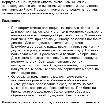
Перкуссия
. При вздутии живота, вызванном кишечной
непроходимостью или токсическим мегаколоном, выявляется
тимпанический звук. Перкуссия помогает определить границы
печени и выявить увеличение других органов.
Пальпация
.
При остром животе пальпация, как правило, болезненна.
Для перитонита, как разлитого, так и местного, характерно
напряжение мышц передней брюшной стенки. Локальная
болезненность при пальпации иногда позволяет поставить
диагноз. Для определения симптома Щеткина—
Блюмберга осторожно надавливают на живот одним или
двумя пальцами, а затем резко отнимают руку. Сильная
боль в этот момент указывает на воспаление брюшины.
Для многих больных это очень болезненная процедура,
поэтому не стоит без нужды повторять ее при
последующих осмотрах. Следует помнить, что у пожилых
или у тяжелых больных признаки перитонита могут быть
слабо выражены.
Осторожная пальпация позволяет также выявить
увеличение органов или объемные образования.
Пульсирующее образование в средней части живота
может быть аневризмой брюшной аорты. При болезни
Крона часто определяется болезненное объемное
образование в правой подвздошной части живота.
Пальцевое ректальное исследование и гинекологическое