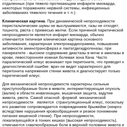
отдаленных (при тяжело протекающем инфаркте миокарда,
некоторых поражениях нервной системы, инфекционных
заболеваниях тяжелого течения и т. п.).
Клиническая картина
. При динамической непроходимости
перистальтические шумы не выслушиваются, газы не отходят;
тошнота, рвота с примесью желчи. Если причиной паретической
непроходимости является инфаркт миокарда, обычно
отмечается типичная клиническая картина основного
заболевания, характерная электрокардиограмма, повышение
активности аминотрансфераз и лактатдегидрогеназы; при
панкреатите - высокое содержанке диастазы в моче и амилазы в
крови, левосторонняя кожная болевая зона Кача. Часто
паралитический илеус возникает при перитоните, что приводит к
диагностической ошибке: врач не видит характерного для
перитонита напряжения стенки живота и диагностирует только
паретический илеус.
Для механической непроходимости характерны сильные
приступообразные боли в животе, интермиттирующая опухоль
(валик) в области инвагинации, мышечная защита, вздутие
живота, рвота. Самой опасной формой механической
непроходимости является странгуляционный илеус, поскольку
его развитие сопровождается повреждением брыжейки (некроз
вследствие нарушения кровообращения и резкое понижение
питания кишечной стенки). При непроходимости,
локализующейся в тонких кишках (высокая непроходимость),
отмечаются схваткообразные боли в верхней половине живота и