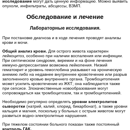
исследование
могут дать ценную информацию. Можно выявить
опухоли, инфильтраты, абсцессы, ВЗМП.
Обследование и лечение
Лабораторные исследования.
При постановке диагноза и в ходе лечения проводят анализы
крови и мочи.
Общий анализ крови.
Для острого живота характерен
лейкоцитоз, особенно при наличии воспаления или инфекции.
При септическом синдроме, виремии и на фоне лечения
иммуно-депрессантами возможна лейкопения. Низкий
гематокрит и уровень гемоглобина указывают на хроническую
анемию либо на недавнее внутреннее кровотечение или разрыв
заполненного кровью внутреннего органа. Тромбоцитопения
может усилить кровотечение из ЖКТ; она наблюдается также
при сепсисе. Злокачественные новообразования могут
сопровождаться как тромбоцитозом, так и тромбоцитопенией.
Необходимо регулярно определять
уровни электролитов
сыворотки
(натрий, калий, хлорид, бикарбонат), а также уровни
кальция и магния, поскольку у больных с острым животом могут
развиться водно-электролитные нарушения.
При тяжелом состоянии больного показан также постоянный
контроль ГАК.