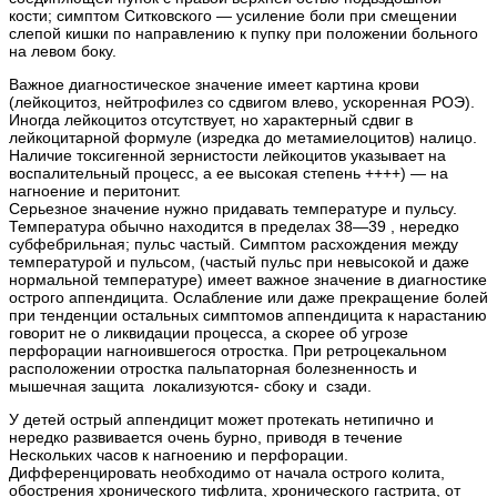
кости; симптом Ситковского — усиление боли при смещении
слепой кишки по направлению к пупку при положении больного
на левом боку.
Важное диагностическое значение имеет картина крови
(лейкоцитоз, нейтрофилез со сдвигом влево, ускоренная РОЭ).
Иногда лейкоцитоз отсутствует, но характерный сдвиг в
лейкоцитарной формуле (изредка до метамиелоцитов) налицо.
Наличие токсигенной зернистости лейкоцитов указывает на
воспалительный процесс, а ее высокая степень ++++) — на
нагноение и перитонит.
Серьезное значение нужно придавать температуре и пульсу.
Температура обычно находится в пределах 38—39 , нередко
субфебрильная; пульс частый. Симптом расхождения между
температурой и пульсом, (частый пульс при невысокой и даже
нормальной температуре) имеет важное значение в диагностике
острого аппендицита. Ослабление или даже прекращение болей
при тенденции остальных симптомов аппендицита к нарастанию
говорит не о ликвидации процесса, а скорее об угрозе
перфорации нагноившегося отростка. При ретроцекальном
расположении отростка пальпаторная болезненность и
мышечная защита локализуются- сбоку и сзади.
У детей острый аппендицит может протекать нетипично и
нередко развивается очень бурно, приводя в течение
Нескольких часов к нагноению и перфорации.
Дифференцировать необходимо от начала острого колита,
обострения хронического тифлита, хронического гастрита, от