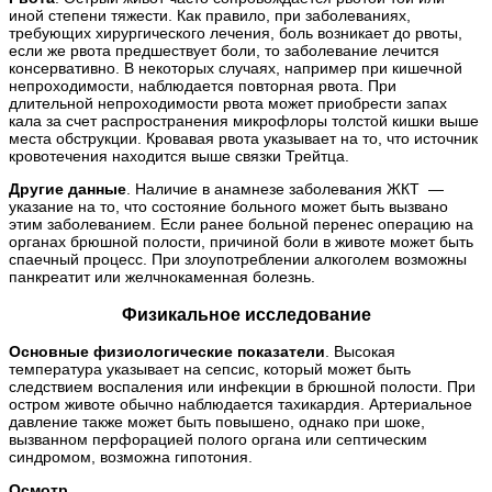
иной степени тяжести. Как правило, при заболеваниях,
требующих хирургического лечения, боль возникает до рвоты,
если же рвота предшествует боли, то заболевание лечится
консервативно. В некоторых случаях, например при кишечной
непроходимости, наблюдается повторная рвота. При
длительной непроходимости рвота может приобрести запах
кала за счет распространения микрофлоры толстой кишки выше
места обструкции. Кровавая рвота указывает на то, что источник
кровотечения находится выше связки Трейтца.
Другие данные
. Наличие в анамнезе заболевания ЖКТ —
указание на то, что состояние больного может быть вызвано
этим заболеванием. Если ранее больной перенес операцию на
органах брюшной полости, причиной боли в животе может быть
спаечный процесс. При злоупотреблении алкоголем возможны
панкреатит или желчнокаменная болезнь.
Физикальное исследование
Основные физиологические показатели
. Высокая
температура указывает на сепсис, который может быть
следствием воспаления или инфекции в брюшной полости. При
остром животе обычно наблюдается тахикардия. Артериальное
давление также может быть повышено, однако при шоке,
вызванном перфорацией полого органа или септическим
синдромом, возможна гипотония.
Осмотр