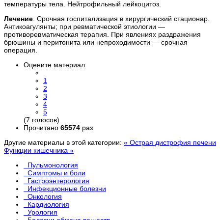
температуры тела. Нейтрофильный лейкоцитоз.
Лечение
. Срочная госпитализация в хирургический стационар.
Антикоагулянты; при ревматической этиологии —
противоревматическая терапия. При явлениях раздражения
брюшины и перитонита или непроходимости — срочная
операция.
Оцените материал
1
2
3
4
5
(7 голосов)
Прочитано
65574
раз
Другие материалы в этой категории:
« Острая дистрофия печени
Функции кишечника »
Пульмонология
Симптомы и боли
Гастроэнтерология
Инфекционные болезни
Онкология
Кардиология
Урология
Болезни обмена веществ