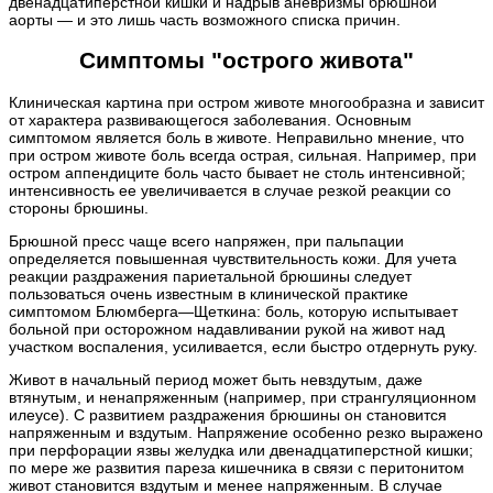
двенадцатиперстной кишки и надрыв аневризмы брюшной
аорты — и это лишь часть возможного списка причин.
Симптомы "острого живота"
Клиническая картина при остром животе многообразна и зависит
от характера развивающегося заболевания. Основным
симптомом является боль в животе. Неправильно мнение, что
при остром животе боль всегда острая, сильная. Например, при
остром аппендиците боль часто бывает не столь интенсивной;
интенсивность ее увеличивается в случае резкой реакции со
стороны брюшины.
Брюшной пресс чаще всего напряжен, при пальпации
определяется повышенная чувствительность кожи. Для учета
реакции раздражения париетальной брюшины следует
пользоваться очень известным в клинической практике
симптомом Блюмберга—Щеткина: боль, которую испытывает
больной при осторожном надавливании рукой на живот над
участком воспаления, усиливается, если быстро отдернуть руку.
Живот в начальный период может быть невздутым, даже
втянутым, и ненапряженным (например, при странгуляционном
илеусе). С развитием раздражения брюшины он становится
напряженным и вздутым. Напряжение особенно резко выражено
при перфорации язвы желудка или двенадцатиперстной кишки;
по мере же развития пареза кишечника в связи с перитонитом
живот становится вздутым и менее напряженным. В случае