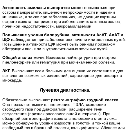
Активность амилазы сыворотки
может повышаться при
остром панкреатите, кишечной непроходимости и ишемии
кишечника, а также при заболеваниях, не дающих картины
острого живота, например при заболеваниях слюнных желез,
почечной недостаточности, макроамилаземии.
Повышение уровня билирубина, активности АсАТ, АлАТ и
ЩФ
наблюдается при заболеваниях печени или желчных путей.
Повышение активности ЩФ может быть ранним признаком
обструкции вне- или внутрипеченочных желчных путей.
Общий анализ мочи
. Возможна лейкоцитурия при остром
пиелонефрите или гематурия при мочекаменной болезни.
ЭКГ.
Выполняют всем больным для оценки их состояния и для
выявления возможных изменений, характерных для инфаркта
миокарда.
Лучевая диагностика.
Обязательно выполняют
рентгенографию грудной клетки
.
Она позволяет выявить пневмонию, ТЭЛА, скопление
свободного газа под диафрагмой, расширение тени
средостения (признак расслаивающей аневризмы). При
обзорной рентгенографии живота в положении стоя и лежа
можно обнаружить уровни жидкости в толстой и тонкой кишке,
свободный газ в брюшной полости, кальцификаты. Абсцесс или