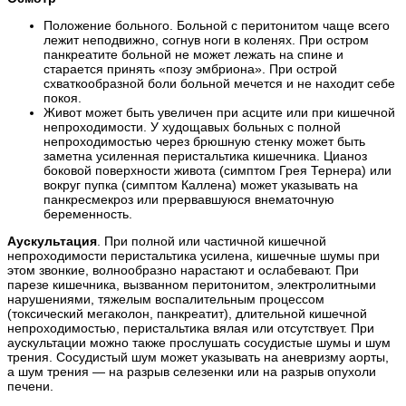
Положение больного. Больной с перитонитом чаще всего
лежит неподвижно, согнув ноги в коленях. При остром
панкреатите больной не может лежать на спине и
старается принять «позу эмбриона». При острой
схваткообразной боли больной мечется и не находит себе
покоя.
Живот может быть увеличен при асците или при кишечной
непроходимости. У худощавых больных с полной
непроходимостью через брюшную стенку может быть
заметна усиленная перистальтика кишечника. Цианоз
боковой поверхности живота (симптом Грея Тернера) или
вокруг пупка (симптом Каллена) может указывать на
панкресмекроз или прервавшуюся внематочную
беременность.
Аускультация
. При полной или частичной кишечной
непроходимости перистальтика усилена, кишечные шумы при
этом звонкие, волнообразно нарастают и ослабевают. При
парезе кишечника, вызванном перитонитом, электролитными
нарушениями, тяжелым воспалительным процессом
(токсический мегаколон, панкреатит), длительной кишечной
непроходимостью, перистальтика вялая или отсутствует. При
аускультации можно также прослушать сосудистые шумы и шум
трения. Сосудистый шум может указывать на аневризму аорты,
а шум трения — на разрыв селезенки или на разрыв опухоли
печени.