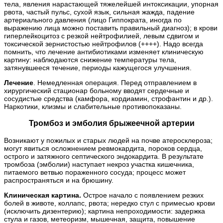
тела, явления нарастающей тяжелейшей интоксикации, упорная
рвота, частый пульс, сухой язык, сильная жажда, падение
артериального давления (лицо Гиппократа, иногда по
выражению лица можно поставить правильный диагноз); в крови
гиперлейкоцитоз с резкой нейтрофилией, левым сдвигом и
токсической зернистостью нейтрофилов (++++). Надо всегда
помнить, что лечение антибиотиками изменяет клиническую
картину: наблюдаются снижение температуры тела,
затянувшееся течение, периоды кажущегося улучшения.
Лечение
. Немедленная операция. Перед отправлением в
хирургический стационар больному вводят сердечные и
сосудистые средства (камфора, кордиамин, строфантин и др.).
Наркотики, клизмы и слабительные противопоказаны.
Тромбоз и эмболия брыжеечной артерии
Возникают у пожилых и старых людей на почве атеросклероза;
могут явиться осложнением ревмокардита, пороков сердца,
острого и затяжного септического эндокардита. В результате
тромбоза (эмболии) наступает некроз участка кишечника,
питаемого ветвью пораженного сосуда; процесс может
распространяться и на брюшину.
Клиническая картина.
Острое начало с появлением резких
болей в животе, коллапс, рвота; нередко стул с примесью крови
(исключить дизентерию); картина непроходимости: задержка
стула и газов, метеоризм, мышечная, защита, повышение