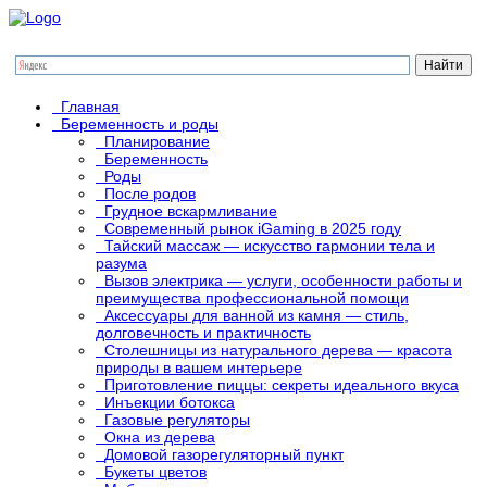
Главная
Беременность и роды
Планирование
Беременность
Роды
После родов
Грудное вскармливание
Современный рынок iGaming в 2025 году
Тайский массаж — искусство гармонии тела и
разума
Вызов электрика — услуги, особенности работы и
преимущества профессиональной помощи
Аксессуары для ванной из камня — стиль,
долговечность и практичность
Столешницы из натурального дерева — красота
природы в вашем интерьере
Приготовление пиццы: секреты идеального вкуса
Инъекции ботокса
Газовые регуляторы
Окна из дерева
Домовой газорегуляторный пункт
Букеты цветов