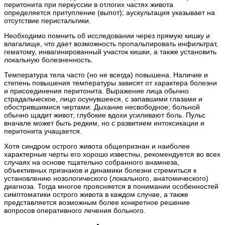
перитонита при перкуссии в отлогих частях живота
определяется притупление (выпот); аускультация указывает на
отсутствие перистальтики.
Необходимо помнить об исследовании через прямую кишку и
влагалище, что дает возможность пропальпировать инфильтрат,
гематому, инвагинированный участок кишки, а также установить
локальную болезненность.
Температура тела часто (но не всегда) повышена. Наличие и
степень повышения температуры зависят от характера болезни
и присоединения перитонита. Выражение лица обычно
страдальческое, лицо осунувшееся, с запавшими глазами и
обострившимися чертами. Дыхание несвободное; больной
обычно щадит живот; глубокие вдохи усиливают боль. Пульс
вначале может быть редким, но с развитием интоксикации и
перитонита учащается.
Хотя синдром острого живота общепризнан и наиболее
характерные черты его хорошо известны, рекомендуется во всех
случаях на основе тщательно собранного анамнеза,
объективных признаков и динамики болезни стремиться к
установлению нозологического (локального, анатомического)
диагноза. Тогда многое проясняется в понимании особенностей
симптоматики острого живота в каждом случае, а также
представляется возможным более конкретное решение
вопросов оперативного лечения больного.