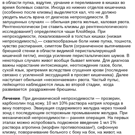
в области пупка, вздутие, урчание и переливание в кишках во
время болевых схваток. Иногда из нижних отделов кишечника
(особенно после клизмы) выделяется кал, что не должно
уводить мысль врача от диагноза непроходимости. В
запущенных случаях — обильная рвота желчью, каловая рвота.
Рентгенологически (не ставить клизмы до рентгенологического
исследования!) определяются чаши Клойбера. При
непроходимости, локализованной в толстых кишках (низкая
непроходимость),— схваткообразные боли ниже пупка, тошнота,
чувство распирания, симптом Валя (ограниченное выпячивание
брюшной стенки в области видимой перистальтирующей
кишечной петли), иногда усиление перистальтических шумов. В
некоторых случаях живот вообще бывает мягким. Для диагноза
важны нарастание интоксикации, неотхождение газов, боли,
сухой язык, эритремия вследствие сгущения крови (последнее
связано с усиленной экссудацией в просвет кишечника). Далее
наступает обильная «нескончаемая» рвота. Частый пульс,
лейкоцитоз наблюдаются лишь во второй стадии, когда
развивается раздражение брюшины.
Лечение
. При динамической непроходимости — прозерин,
карбохолин под кожу, 10 мл 10% раствора натрия хлорида в
вену повторно. Эвакуация содержимого желудка через тонкий
зонд с последующим осторожным промыванием желудка. При
механической непроходимости— ранняя операция. На первых
этапах можно испробовать подкожное введение 1 мл 1%
раствора атропина (морфин противопоказан!), сифонную
клизму, поворачивание больного с боку на бок, на живот, на