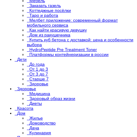
Мебель
Заказать газель
Коттеджные посёлки
Таро и работа
Мелбет приложение: современный формат
мобильного сервиса
Как найти красивую девушку
Дом из ракушечника
Купить куб бетона с доставкой: цена и особенности
выбора
HydroPeptide Pre Treatment Toner
Платформы контейнеризации в россии
Дети
До года
От 1 до 3
От 3 до 7
Старше 7
Здоровье
Здоровье
Медицина
Здоровый образ жизни
Диеты
Красота
Дом
Жилье
Домоводство
Дача
Кулинария