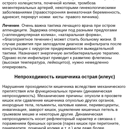
острого холецистита, почечной колики, тромбоза
мезентериальных артерий, некоторыми гинекологическими
заболеваниями (правосторонняя внематочная беременность,
аднексит, перекрут ножки кисты правого яичника).
Лечение
. Очень важна тактика лечащего врача при остром
аппендиците. Задержка операции под разными предлогами
(«аппендикулярная колика», «катаральная форма»,
«благоприятное течение») может стоить больному жизни. В
случае развития при запоздалом диагнозе инфильтрата после
консультации с хирургом придерживаются выжидательной
тактики. Назначают энергичную антибактериальную терапию.
Однако если инфильтрат приводит к развитию флегмоны
(высокая температура, лейкоцитоз), нужно немедленно
оперировать.
Непроходимость кишечника острая (илеус)
Нарушение проходимости кишечника вследствие механического
препятствия или функциональных причин (динамическая
непроходимость). Механические причины: опухоли в просвете
кишок или сдавление кишечника опухолью других органов,
инородные тела, гельминты, каловые камни, перивисцериты,
инвагинация, заворот кишок, ущемление кишечных петель в
грыжевом мешке и некоторые другие. Динамическая
непроходимость носит рефлекторный характер и связана с
поражением брюшных органов (парез кишок при перитоните,
панкреатите, почечной колике и т. д.) или даже более