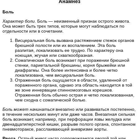
Анамнез
Боль
Характер боли
. Боль — неизменный признак острого живота.
Она может быть трех типов, которые могут наблюдаться по
отдельности или в сочетании.
Висцеральная боль вызвана растяжением стежок органов
брюшной полости или их воспалением. Эта боль
разлитая, локализовать ее трудно. По характеру она
ноющая, жгучая или схваткообразная.
Соматическая боль возникает при поражении брюшной
стенки, париетальной брюшины, корня брыжейки или
диафрагмы. Она более интенсивна и более четко
локализована, чем висцеральная боль.
Отраженная боль ощущается в области, удаленной от
пораженного органа, однако эта область находится в той
же зоне иннервации спинномозговых корешков.
Отраженная боль обычно острая и четко локализованная,
чем сходна с соматической болью.
Боль может начинаться
внезапно или развиваться постепенно,
в течение нескольких минут или даже часов. Внезапная сильная
боль возникает, например, при перфорации язвы желудка или
двенадцатиперстной кишки, разрыве полого органа, спонтанном
пневмотораксе, расслаивающей аневризме аорты.
Рвота
. Острый живот часто сопровождается рвотой той или