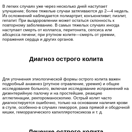
В легких случаях уже через несколько дней наступает
улучшение; более тяжелые случаи затягиваются до 2—4 недель.
Из осложнений наблюдается полиартрит, конъюнктивит, пиэлит,
гепатит. При выздоровлении может остаться склонность к
повторному заболеванию. В самых тяжелых случаях иногда
наступает смерть от коллапса, перитонита, сепсиса или
абсцесса печени; при ртутном колите—смерть от уремии,
поражения сердца и других органов.
Диагноз острого колита
Для уточнения этиологической формы острого колита важен
подробный анамнез (ртутное отравление, уремия) и общее
исследование больного, включая исследование испражнений на
дизентерийную палочку и на простейшие, реакцию
агглютинации, ректороманоскопию. Острый колит часто
диагностируется ошибочно, только на основании наличия крови
в стуле, особенно-в случаях геморроя, рака прямой и ободочной
кишки, геморрагического капилляротоксикоза и т. д.
Лечение острого колита