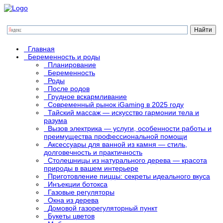
Главная
Беременность и роды
Планирование
Беременность
Роды
После родов
Грудное вскармливание
Современный рынок iGaming в 2025 году
Тайский массаж — искусство гармонии тела и
разума
Вызов электрика — услуги, особенности работы и
преимущества профессиональной помощи
Аксессуары для ванной из камня — стиль,
долговечность и практичность
Столешницы из натурального дерева — красота
природы в вашем интерьере
Приготовление пиццы: секреты идеального вкуса
Инъекции ботокса
Газовые регуляторы
Окна из дерева
Домовой газорегуляторный пункт
Букеты цветов