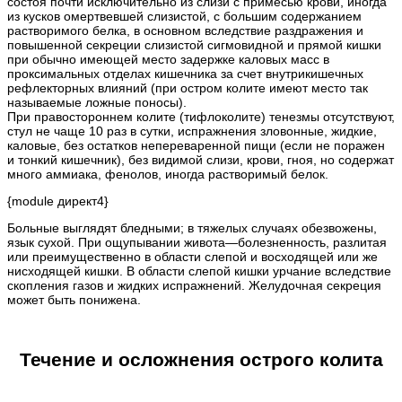
состоя почти исключительно из слизи с примесью крови, иногда
из кусков омертвевшей слизистой, с большим содержанием
растворимого белка, в основном вследствие раздражения и
повышенной секреции слизистой сигмовидной и прямой кишки
при обычно имеющей место задержке каловых масс в
проксимальных отделах кишечника за счет внутрикишечных
рефлекторных влияний (при остром колите имеют место так
называемые ложные поносы).
При правостороннем колите (тифлоколите) тенезмы отсутствуют,
стул не чаще 10 раз в сутки, испражнения зловонные, жидкие,
каловые, без остатков непереваренной пищи (если не поражен
и тонкий кишечник), без видимой слизи, крови, гноя, но содержат
много аммиака, фенолов, иногда растворимый белок.
{module директ4}
Больные выглядят бледными; в тяжелых случаях обезвожены,
язык сухой. При ощупывании живота—болезненность, разлитая
или преимущественно в области слепой и восходящей или же
нисходящей кишки. В области слепой кишки урчание вследствие
скопления газов и жидких испражнений. Желудочная секреция
может быть понижена.
Течение и осложнения острого колита