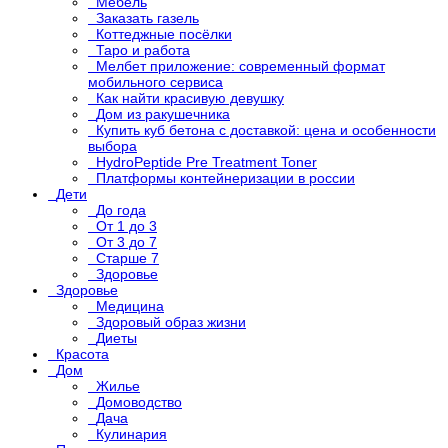
Мебель
Заказать газель
Коттеджные посёлки
Таро и работа
Мелбет приложение: современный формат
мобильного сервиса
Как найти красивую девушку
Дом из ракушечника
Купить куб бетона с доставкой: цена и особенности
выбора
HydroPeptide Pre Treatment Toner
Платформы контейнеризации в россии
Дети
До года
От 1 до 3
От 3 до 7
Старше 7
Здоровье
Здоровье
Медицина
Здоровый образ жизни
Диеты
Красота
Дом
Жилье
Домоводство
Дача
Кулинария