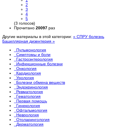
1
2
3
4
5
(3 голосов)
Прочитано
20097
раз
Другие материалы в этой категории:
« СПРУ болезнь
Бациллярная дизентерия »
Пульмонология
Симптомы и боли
Гастроэнтерология
Инфекционные болезни
Онкология
Кардиология
Урология
Болезни обмена веществ
Эндокринология
Ревматология
Гематология
Первая помощь
Гинекология
Офтальмология
Неврология
Отоларингология
Дерматология