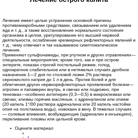
Лечение имеет целью устранение основной причины
противомикробными средствами, связыванием или удалением
яда и т. д., а также восстановление нормального состояния
организма в целом, урегулирование его высшей нервной
деятельности, ослабление чрезмерных рефлекторных явлений и
т. д., чему отвечает и так называемое симптоматическое
лечение.
Применяют сульфонамиды, при ртутном и других отравлениях—
специальные мероприятия; кроме того, как и при остром
энтерите, показан строгий постельный режим, голод,
однократное слабительное или в нетяжелых случаях дробное
назначение 1—2 дня по столовой ложке 2% раствора
сернокислого натрия до 1 л в день. Против болей и для
облегчения других нервнорефлекторных проявлений болезни—
атропин и папаверин внутрь, в свечах или подкожно, при
тенезмах—особенно антипирин (0,3—0,5) в микроклизмах или
свечах; клизмы горячие масляные, с адреналином или опием
(20 капель 1°/00 раствора адреналина или 20 капель настойки
опия на полстакана воды), новокаин в вену. В тяжелых случаях
— солевые вливания, возбуждающие (адреналин в инъекциях),
переливание плазмы или цельной крови.
Оцените материал