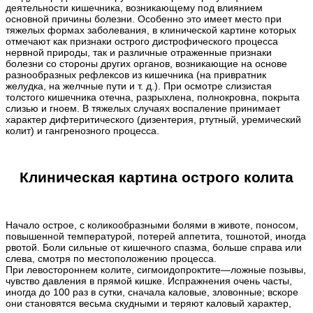
деятельности кишечника, возникающему под влиянием
основной причины болезни. Особенно это имеет место при
тяжелых формах заболевания, в клинической картине которых
отмечают как признаки острого дистрофического процесса
нервной природы, так и различные отраженные признаки
болезни со стороны других органов, возникающие на основе
разнообразных рефлексов из кишечника (на привратник
желудка, на желчные пути и т. д.). При осмотре слизистая
толстого кишечника отечна, разрыхлена, полнокровна, покрыта
слизью и гноем. В тяжелых случаях воспаление принимает
характер дифтеритического (дизентерия, ртутный, уремический
колит) и гангренозного процесса.
Клиническая картина острого колита
Начало острое, с коликообразными болями в животе, поносом,
повышенной температурой, потерей аппетита, тошнотой, иногда
рвотой. Боли сильные от кишечного спазма, больше справа или
слева, смотря по местоположению процесса.
При левостороннем колите, сигмоидопроктите—ложные позывы,
чувство давления в прямой кишке. Испражнения очень часты,
иногда до 100 раз в сутки, сначала каловые, зловонные; вскоре
они становятся весьма скудными и теряют каловый характер,