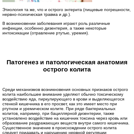
Этиология та же, что и острого энтерита (пищевые погрешности,
нервно-психическая травма и др.).
В возникновении заболевания играют роль различные
инфекции, особенно дизентерия, а также некоторые
интоксикации (отравление ртутью, уремия).
Патогенез и патологическая анатомия
острого колита
Среди механизмов возникновения основных признаков острого
колита наибольшее внимание уделяют обычно токсическому
воздействию яда, пиркулирующего в крови и выделяющегося
стенкой кишечника в его просвет, как это имеет место при
ртутном и уремическом колите. При ряде бактериальных
колитов, например, при бациллярной дизентерии, также
установлено воздействие на кишечник токсина через кровь или
образование раздражающих веществ внутри самого кишечника.
Существенное значение в происхождении острого колита
следует придавать и нарушению нервной регуляции