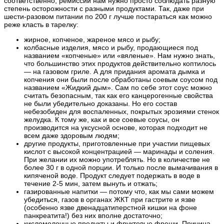
соответственно, ремиссии нам нужно просто соблюдать разную
степень осторожности с разными продуктами. Так, даже при
шести-разовом питании по 200 г лучше постараться как можно
реже класть в тарелку:
жирное, копченое, жареное мясо и рыбу;
колбасные изделия, мясо и рыбу, продающиеся под
названием «копченые» или «вяленые». Нам нужно знать,
что большинство этих продуктов действительно коптилось
— на газовом гриле. А для придания аромата дымка и
копчения они были после обработаны соевым соусом под
названием «Жидкий дым». Сам по себе этот соус можно
считать безопасным, так как его канцерогенные свойства
не были убедительно доказаны. Но его состав
небезобиден для воспаленных, покрытых эрозиями стенок
желудка. К тому же, как и все соевые соусы, он
производится на уксусной основе, которая подходит не
всем даже здоровым людям;
другие продукты, приготовленные при участии пищевых
кислот с высокой концентрацией — маринады и соления.
При желании их можно употреблять. Но в количестве не
более 30 г в одной порции. И только после вымачивания в
кипяченой воде. Продукт следует подержать в воде в
течение 2-5 мин, затем вынуть и отжать;
газированные напитки — потому что, как мы сами можем
убедиться, газов в органах ЖКТ при гастрите и язве
(особенно язве двенадцатиперстной кишки на фоне
панкреатита!) без них вполне достаточно;
кисломолочные продукты и фруктовые фреши. Причина