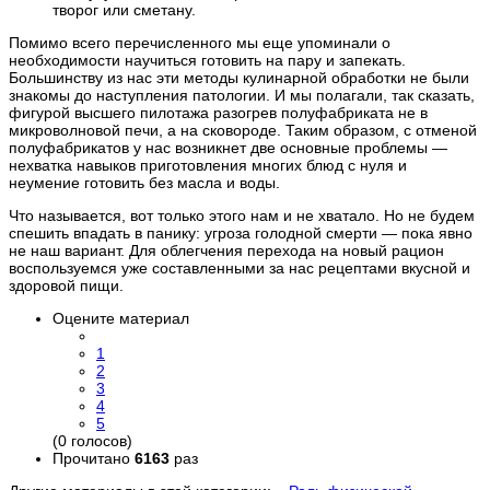
творог или сметану.
Помимо всего перечисленного мы еще упоминали о
необходимости научиться готовить на пару и запекать.
Большинству из нас эти методы кулинарной обработки не были
знакомы до наступления патологии. И мы полагали, так сказать,
фигурой высшего пилотажа разогрев полуфабриката не в
микроволновой печи, а на сковороде. Таким образом, с отменой
полуфабрикатов у нас возникнет две основные проблемы —
нехватка навыков приготовления многих блюд с нуля и
неумение готовить без масла и воды.
Что называется, вот только этого нам и не хватало. Но не будем
спешить впадать в панику: угроза голодной смерти — пока явно
не наш вариант. Для облегчения перехода на новый рацион
воспользуемся уже составленными за нас рецептами вкусной и
здоровой пищи.
Оцените материал
1
2
3
4
5
(0 голосов)
Прочитано
6163
раз