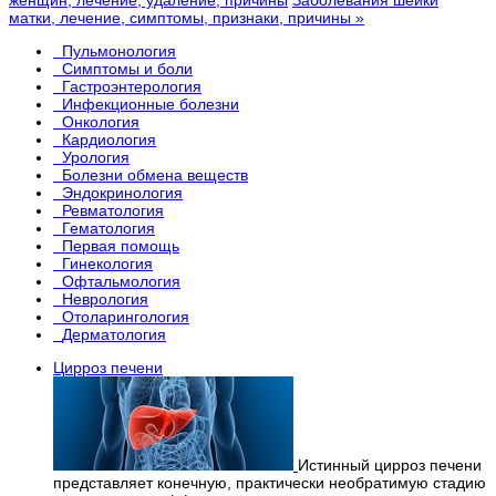
женщин, лечение, удаление, причины
Заболевания шейки
матки, лечение, симптомы, признаки, причины »
Пульмонология
Симптомы и боли
Гастроэнтерология
Инфекционные болезни
Онкология
Кардиология
Урология
Болезни обмена веществ
Эндокринология
Ревматология
Гематология
Первая помощь
Гинекология
Офтальмология
Неврология
Отоларингология
Дерматология
Цирроз печени
Истинный цирроз печени
представляет конечную, практически необратимую стадию