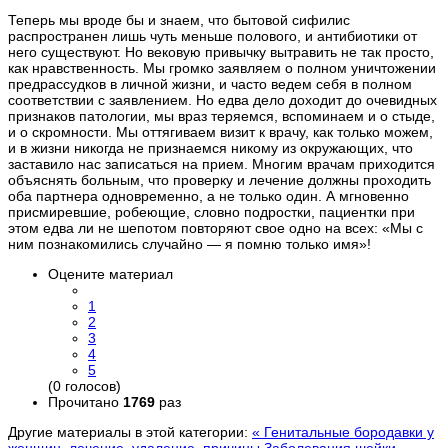
Теперь мы вроде бы и знаем, что бытовой сифилис
распространен лишь чуть меньше полового, и антибиотики от
него существуют. Но вековую привычку вытравить не так просто,
как нравственность. Мы громко заявляем о полном уничтожении
предрассудков в личной жизни, и часто ведем себя в полном
соответствии с заявлением. Но едва дело доходит до очевидных
признаков патологии, мы враз теряемся, вспоминаем и о стыде,
и о скромности. Мы оттягиваем визит к врачу, как только можем,
и в жизни никогда не признаемся никому из окружающих, что
заставило нас записаться на прием. Многим врачам приходится
объяснять больным, что проверку и лечение должны проходить
оба партнера одновременно, а не только один. А мгновенно
присмиревшие, робеющие, словно подростки, пациентки при
этом едва ли не шепотом повторяют свое одно на всех: «Мы с
ним познакомились случайно — я помню только имя»!
Оцените материал
1
2
3
4
5
(0 голосов)
Прочитано
1769
раз
Другие материалы в этой категории:
« Генитальные бородавки у