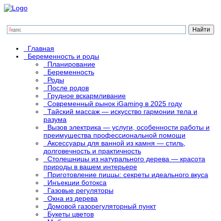
Главная
Беременность и роды
Планирование
Беременность
Роды
После родов
Грудное вскармливание
Современный рынок iGaming в 2025 году
Тайский массаж — искусство гармонии тела и
разума
Вызов электрика — услуги, особенности работы и
преимущества профессиональной помощи
Аксессуары для ванной из камня — стиль,
долговечность и практичность
Столешницы из натурального дерева — красота
природы в вашем интерьере
Приготовление пиццы: секреты идеального вкуса
Инъекции ботокса
Газовые регуляторы
Окна из дерева
Домовой газорегуляторный пункт
Букеты цветов