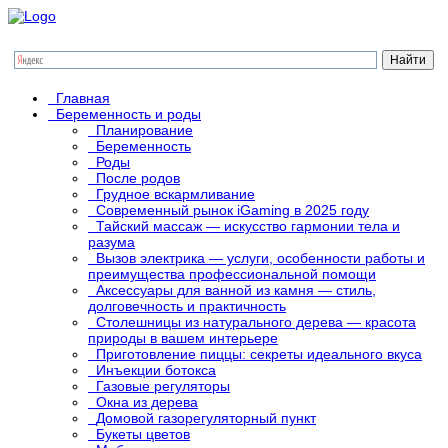
Главная
Беременность и роды
Планирование
Беременность
Роды
После родов
Грудное вскармливание
Современный рынок iGaming в 2025 году
Тайский массаж — искусство гармонии тела и
разума
Вызов электрика — услуги, особенности работы и
преимущества профессиональной помощи
Аксессуары для ванной из камня — стиль,
долговечность и практичность
Столешницы из натурального дерева — красота
природы в вашем интерьере
Приготовление пиццы: секреты идеального вкуса
Инъекции ботокса
Газовые регуляторы
Окна из дерева
Домовой газорегуляторный пункт
Букеты цветов