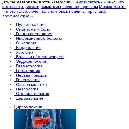
Другие материалы в этой категории:
« Ановуляторный цикл: что
это такое, признаки, симптомы, лечение, причины
Миома матки:
что это такое, лечение, симптомы, причины, признаки,
профилактика »
Пульмонология
Симптомы и боли
Гастроэнтерология
Инфекционные болезни
Онкология
Кардиология
Урология
Болезни обмена веществ
Эндокринология
Ревматология
Гематология
Первая помощь
Гинекология
Офтальмология
Неврология
Отоларингология
Дерматология
Цирроз печени