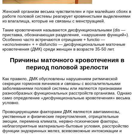
Женский организм весьма чувствителен и при малейших сбоях в
работе половой системы реагирует кровянистыми выделениями
из влагалища, которые не связаны с менструацией.
Такие кровотечения называются дисфункциональными (dis —
приставка, обозначающая разделение, «нарушение функций»).
Особенно часто встречаются отрицание + functio —
«исполнение» + + disfunctio — дисфункциональные маточные
кровотечения (ДМК) среди женщин в возрасте 35-50 лет.
Причины маточного кровотечения в
период половой зрелости
Как правило, ДМК обусловлены нарушением ритмической
секреции гормонов яичников и связаны с воспалительными
заболеваниями половой системы или являются признаками
разнообразных функциональных расстройств организма. Однако
само определение «дисфункциональные кровотечения» весьма
условно.
Провоцирующими факторами ДМК являются авитаминозы,
умственные и физические переутомления, отрицательные
эмоции, перемена климата, нервно-психические факторы,
неблагоприятные материально-бытовые условия, расстройство
функции эндокринных желез, всевозможные интоксикации и