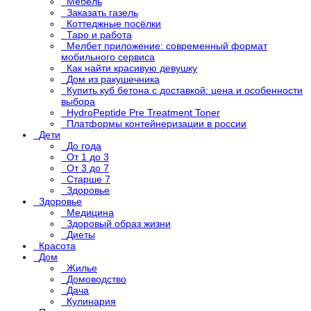
Мебель
Заказать газель
Коттеджные посёлки
Таро и работа
Мелбет приложение: современный формат
мобильного сервиса
Как найти красивую девушку
Дом из ракушечника
Купить куб бетона с доставкой: цена и особенности
выбора
HydroPeptide Pre Treatment Toner
Платформы контейнеризации в россии
Дети
До года
От 1 до 3
От 3 до 7
Старше 7
Здоровье
Здоровье
Медицина
Здоровый образ жизни
Диеты
Красота
Дом
Жилье
Домоводство
Дача
Кулинария