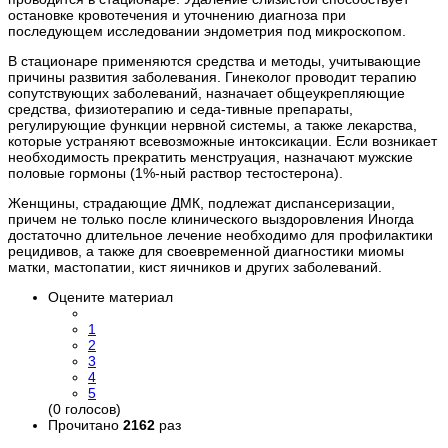
остановке кровотечения и уточнению диагноза при
последующем исследовании эндометрия под микроскопом.
В стационаре применяются средства и методы, учитывающие
причины развития заболевания. Гинеколог проводит терапию
сопутствующих заболеваний, назначает общеукрепляющие
средства, физиотерапию и седа-тивные препараты,
регулирующие функции нервной системы, а также лекарства,
которые устраняют всевозможные интоксикации. Если возникает
необходимость прекратить менструация, назначают мужские
половые гормоны (1%-ный раствор тестостерона).
Женщины, страдающие ДМК, подлежат диспансеризации,
причем не только после клинического выздоровления Иногда
достаточно длительное лечение необходимо для профилактики
рецидивов, а также для своевременной диагностики миомы
матки, мастопатии, кист яичников и других заболеваний.
Оцените материал
1
2
3
4
5
(0 голосов)
Прочитано
2162
раз