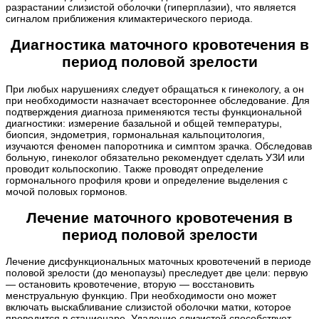
разрастании слизистой оболочки (гиперплазии), что является
сигналом приближения климактерического периода.
Диагностика маточного кровотечения в
период половой зрелости
При любых нарушениях следует обращаться к гинекологу, а он
при необходимости назначает всестороннее обследование. Для
подтверждения диагноза применяются тесты функциональной
диагностики: измерение базальной и общей температуры,
биопсия, эндометрия, гормональная кальпоцитология,
изучаются феномен папоротника и симптом зрачка. Обследовав
больную, гинеколог обязательно рекомендует сделать УЗИ или
проводит кольпоскопию. Также проводят определение
гормонального профиля крови и определение выделения с
мочой половых гормонов.
Лечение маточного кровотечения в
период половой зрелости
Лечение дисфункциональных маточных кровотечений в периоде
половой зрелости (до менопаузы) преследует две цели: первую
— остановить кровотечение, вторую — восстановить
менструальную функцию. При необходимости оно может
включать выскабливание слизистой оболочки матки, которое
проводится в стационаре. Удаление слизистой способствует