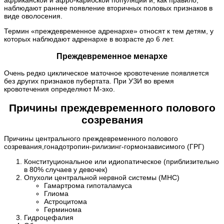
африканской и афро-карибской популяции и, как правило,
наблюдают раннее появление вторичных половых признаков в
виде оволосения.
Термин «преждевременное адренархе» относят к тем детям, у
которых наблюдают адренархе в возрасте до 6 лет.
Преждевременное менархе
Очень редко циклическое маточное кровотечение появляется
без других признаков пубертата. При УЗИ во время
кровотечения определяют М-эхо.
Причины преждевременного полового
созревания
Причины центрального преждевременного полового
созревания,гонадотропин-рилизинг-гормонзависимого (ГРГ)
Конституциональное или идиопатическое (приблизительно
в 80% случаев у девочек)
Опухоли центральной нервной системы (МНС)
Гамартрома гипоталамуса
Глиома
Астроцитома
Герминома
Гидроцефалия