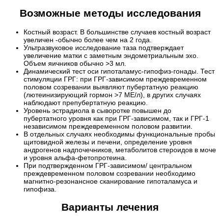
Возможные методы исследования
Костный возраст. В большинстве случаев костный возраст
увеличен -обычно более чем на 2 года.
Ультразвуковое исследование таза подтверждает
увеличение матки с заметным эндометриальным эхо.
Объем яичников обычно >3 мл.
Динамический тест оси гипоталамус-гипофиз-гонады. Тест
стимуляции ГРГ: при ГРГ-зависимом преждевременном
половом созревании выявляют пубертатную реакцию
(лютеинизирующий гормон >7 МЕ/л), в других случаях
наблюдают препубертатную реакцию.
Уровень эстрадиола в сыворотке повышен до
пубертатного уровня как при ГРГ-зависимом, так и ГРГ-1
независимом преждевременном половом развитии.
В отдельных случаях необходимы функциональные пробы
щитовидной железы и печени, определение уровня
андрогенов надпочечников, метаболитов стероидов в моче
и уровня альфа-фетопротеина.
При подтвержденном ГРГ-зависимом/ центральном
преждевременном половом созревании необходимо
магнитно-резонансное сканирование гипоталамуса и
гипофиза.
Варианты лечения