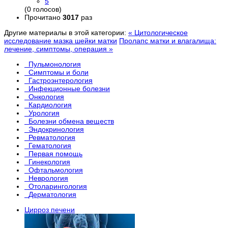
5
(0 голосов)
Прочитано
3017
раз
Другие материалы в этой категории:
« Цитологическое
исследование мазка шейки матки
Пролапс матки и влагалища:
лечение, симптомы, операция »
Пульмонология
Симптомы и боли
Гастроэнтерология
Инфекционные болезни
Онкология
Кардиология
Урология
Болезни обмена веществ
Эндокринология
Ревматология
Гематология
Первая помощь
Гинекология
Офтальмология
Неврология
Отоларингология
Дерматология
Цирроз печени