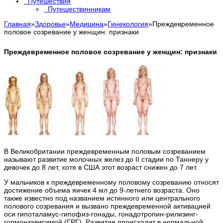
Путешествия
Путешествинникам
Главная
»
Здоровье
»
Медицина
»
Гинекология
»
Преждевременное
половое созревание у женщин: признаки
Преждевременное половое созревание у женщин: признаки
В Великобритании преждевременным половым созреванием
называют развитие молочных желез до II стадии по Таннеру у
девочек до 8 лет, хотя в США этот возраст снижен до 7 лет.
У мальчиков к преждевременному половому созреванию относят
достижение объема яичек 4 мл до 9-летнего возраста. Оно
также известно под названием истинного или центрального
полового созревания и вызвано преждевременной активацией
оси гипоталамус-гипофиз-гонады, гонадотропин-рилизинг-
гормонзависимой (ГРГ). Развитие происходит в нормальной