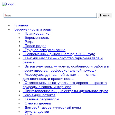
Главная
Беременность и роды
Планирование
Беременность
Роды
После родов
Грудное вскармливание
Современный рынок iGaming в 2025 году
Тайский массаж — искусство гармонии тела и
разума
Вызов электрика — услуги, особенности работы и
преимущества профессиональной помощи
Аксессуары для ванной из камня — стиль,
долговечность и практичность
Столешницы из натурального дерева — красота
природы в вашем интерьере
Приготовление пиццы: секреты идеального вкуса
Инъекции ботокса
Газовые регуляторы
Окна из дерева
Домовой газорегуляторный пункт
Букеты цветов