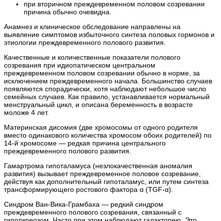
при вторичном преждевременном половом созревании
причина обычно очевидна.
Анамнез и клиническое обследование направлены на
выявление симптомов избыточного синтеза половых гормонов и
этиологии преждевременного полового развития.
Качественные и количественные показатели полового
созревания при идиопатическом центральном
преждевременном половом созревании обычно в норме, за
исключением преждевременного начала. Большинство случаев
появляются спорадически, хотя наблюдают небольшое число
семейных случаев. Как правило, устанавливается нормальный
менструальный цикл, и описана беременность в возрасте
моложе 4 лет.
Материнская дисомия (две хромосомы от одного родителя
вместо одинакового количества хромосом обоих родителей) по
14-й хромосоме — редкая причина центрального
преждевременного полового развития.
Гамартрома гипоталамуса (незлокачественная аномалия
развития) вызывает преждевременное половое созревание,
действуя как дополнительный гипоталамус, или путем синтеза
трансформирующего ростового фактора α (TGF-α).
Синдром Ван-Вика-Грамбаха — редкий синдром
преждевременного полового созревания, связанный с
гипотиреозом. Часто при этом наблюдают галакторею. Это