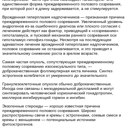
единственная форма преждевременного полового созревания,
при которой рост в длину задерживается, а не стимулируется.
Врожденная гиперплазия надпочечников — признанная причина
преждевременного полового созревания. Увеличенный уровень
андрогенов из-за ошибочного диагноза или плохого согласия с
лечением действует как фактор, приводящий к «созреванию»
гипоталамуса, и пусковой механизм раннего созревания оси
гипоталамус-гипофиз-гонады. Несмотря на последующее
адекватное лечение врожденной гиперплазии надпочечников,
половое созревание не останавливается, и это приводит к
значительному снижению роста в зрелом возрасте.
Самая частая опухоль, сопутствующая преждевременному
половому созреванию изосексуального типа, —
доброкачественная фолликулярная киста яичника. Синтез
эстрогенов колеблется от умеренного до значительного.
Гранулезоклеточные опухоли обычно доброкачественные.
Иногда они связаны с мезодермальной дисплазией и могут
синтезировать человеческий хорионический гонадотропин,
мюллеров ингибирующий гормон и ингибин.
Экзогенные стероиды — хорошо известная причина
преждевременного полового созревания. Широко
распространены свечи и кремы с эстрогенами, соевые смеси и
кремы с женьшенем — потенциальные источники
фитоэстрогенов.