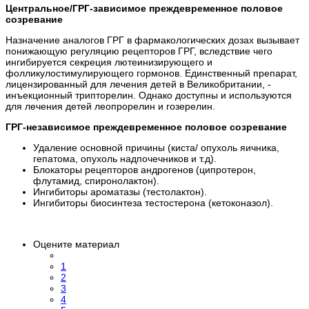
Центральное/ГРГ-зависимое преждевременное половое
созревание
Назначение аналогов ГРГ в фармакологических дозах вызывает
понижающую регуляцию рецепторов ГРГ, вследствие чего
ингибируется секреция лютеинизирующего и
фолликулостимулирующего гормонов. Единственный препарат,
лицензированный для лечения детей в Великобритании, -
инъекционный трипторелин. Однако доступны и используются
для лечения детей леопрорелин и гозерелин.
ГРГ-независимое преждевременное половое созревание
Удаление основной причины (киста/ опухоль яичника,
гепатома, опухоль надпочечников и т.д).
Блокаторы рецепторов андрогенов (ципротерон,
флутамид, спиронолактон).
Ингибиторы ароматазы (тестолактон).
Ингибиторы биосинтеза тестостерона (кетоконазол).
Оцените материал
1
2
3
4