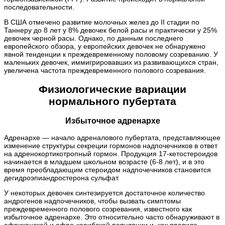
последовательности.
В США отмечено развитие молочных желез до II стадии по
Таннеру до 8 лет у 8% девочек белой расы и практически у 25%
девочек черной расы. Однако, по данным последнего
европейского обзора, у европейских девочек не обнаружено
явной тенденции к преждевременному половому созреванию. У
маленьких девочек, иммигрировавших из развивающихся стран,
увеличена частота преждевременного полового созревания.
Физиологические вариации
нормального пубертата
Избыточное адренархе
Адренархе — начало адреналового пубертата, представляющее
изменение структуры секреции гормонов надпочечников в ответ
на адренокортикотропный гормон. Продукция 17-кетостероидов
начинается в младшем школьном возрасте (6-8 лет), и в это
время преобладающим стероидом надпочечников становится
дегидроэпиандростерона сульфат.
У некоторых девочек синтезируется достаточное количество
андрогенов надпочечников, чтобы вызвать симптомы
преждевременного полового созревания, известного как
избыточное адренархе. Это относительно часто обнаруживают в