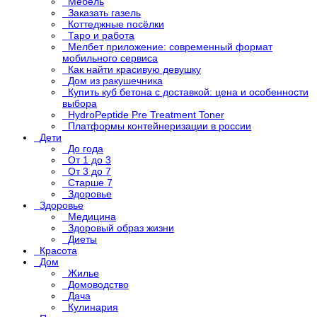
Мебель
Заказать газель
Коттеджные посёлки
Таро и работа
Мелбет приложение: современный формат
мобильного сервиса
Как найти красивую девушку
Дом из ракушечника
Купить куб бетона с доставкой: цена и особенности
выбора
HydroPeptide Pre Treatment Toner
Платформы контейнеризации в россии
Дети
До года
От 1 до 3
От 3 до 7
Старше 7
Здоровье
Здоровье
Медицина
Здоровый образ жизни
Диеты
Красота
Дом
Жилье
Домоводство
Дача
Кулинария