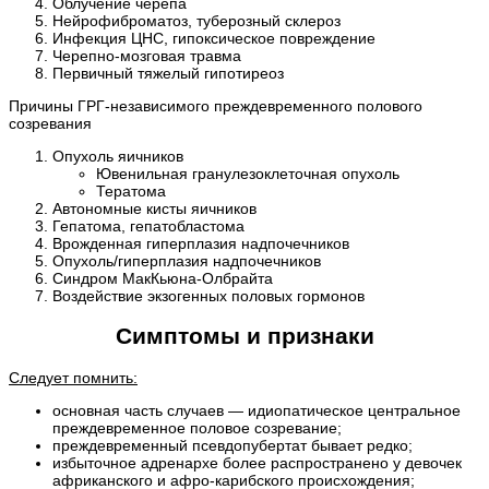
Облучение черепа
Нейрофиброматоз, туберозный склероз
Инфекция ЦНС, гипоксическое повреждение
Черепно-мозговая травма
Первичный тяжелый гипотиреоз
Причины ГРГ-независимого преждевременного полового
созревания
Опухоль яичников
Ювенильная гранулезоклеточная опухоль
Тератома
Автономные кисты яичников
Гепатома, гепатобластома
Врожденная гиперплазия надпочечников
Опухоль/гиперплазия надпочечников
Синдром МакКьюна-Олбрайта
Воздействие экзогенных половых гормонов
Симптомы и признаки
Следует помнить:
основная часть случаев — идиопатическое центральное
преждевременное половое созревание;
преждевременный псевдопубертат бывает редко;
избыточное адренархе более распространено у девочек
африканского и афро-карибского происхождения;