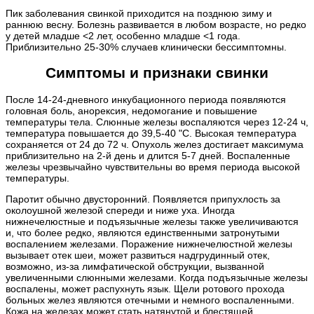
Пик заболевания свинкой приходится на позднюю зиму и
раннюю весну. Болезнь развивается в любом возрасте, но редко
у детей младше <2 лет, особенно младше <1 года.
Приблизительно 25-30% случаев клинически бессимптомны.
Симптомы и признаки свинки
После 14-24-дневного инкубационного периода появляются
головная боль, анорексия, недомогание и повышение
температуры тела. Слюнные железы воспаляются через 12-24 ч,
температура повышается до 39,5-40 "С. Высокая температура
сохраняется от 24 до 72 ч. Опухоль желез достигает максимума
приблизительно на 2-й день и длится 5-7 дней. Воспаленные
железы чрезвычайно чувствительны во время периода высокой
температуры.
Паротит обычно двусторонний. Появляется припухлость за
околоушной железой спереди и ниже уха. Иногда
нижнечелюстные и подъязычные железы также увеличиваются
и, что более редко, являются единственными затронутыми
воспалением железами. Поражение нижнечелюстной железы
вызывает отек шеи, может развиться надгрудинный отек,
возможно, из-за лимфатической обструкции, вызванной
увеличенными слюнными железами. Когда подъязычные железы
воспалены, может распухнуть язык. Щели ротового прохода
больных желез являются отечными и немного воспаленными.
Кожа на железах может стать натянутой и блестящей.