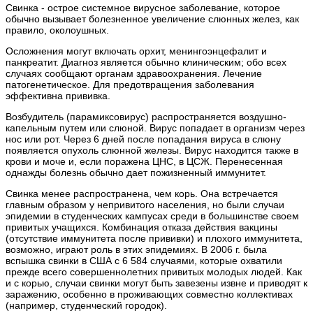
Свинка - острое системное вирусное заболевание, которое
обычно вызывает болезненное увеличение слюнных желез, как
правило, околоушных.
Осложнения могут включать орхит, менингоэнцефалит и
панкреатит. Диагноз является обычно клиническим; обо всех
случаях сообщают органам здравоохранения. Лечение
патогенетическое. Для предотвращения заболевания
эффективна прививка.
Возбудитель (парамиксовирус) распространяется воздушно-
капельным путем или слюной. Вирус попадает в организм через
нос или рот. Через 6 дней после попадания вируса в слюну
появляется опухоль слюнной железы. Вирус находится также в
крови и моче и, если поражена ЦНС, в ЦСЖ. Перенесенная
однажды болезнь обычно дает пожизненный иммунитет.
Свинка менее распространена, чем корь. Она встречается
главным образом у непривитого населения, но были случаи
эпидемии в студенческих кампусах среди в большинстве своем
привитых учащихся. Комбинация отказа действия вакцины
(отсутствие иммунитета после прививки) и плохого иммунитета,
возможно, играют роль в этих эпидемиях. В 2006 г. была
вспышка свинки в США с 6 584 случаями, которые охватили
прежде всего совершеннолетних привитых молодых людей. Как
и с корью, случаи свинки могут быть завезены извне и приводят к
заражению, особенно в проживающих совместно коллективах
(например, студенческий городок).