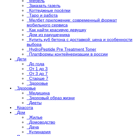
Мебель
Заказать газель
Коттеджные посёлки
Таро и работа
Мелбет приложение: современный формат
мобильного сервиса
Как найти красивую девушку
Дом из ракушечника
Купить куб бетона с доставкой: цена и особенности
выбора
HydroPeptide Pre Treatment Toner
Платформы контейнеризации в россии
Дети
До года
От 1 до 3
От 3 до 7
Старше 7
Здоровье
Здоровье
Медицина
Здоровый образ жизни
Диеты
Красота
Дом
Жилье
Домоводство
Дача
Кулинария