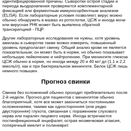
идентифицированной причины. Сыворотки острой стадии и
периода выздоровления проверяются комплементарной
фиксацией или ферментным иммуносорбентным анализом
(ELISA). Если лабораторные условия позволяют, вирус можно
обычно обнаружить в мазках из ротоглотки, ЦСЖ и иногда мочи
или вирусная РНК может быть выявлена обратной
транскрипцией - ПЦР.
Другие лабораторные исследования не нужны, хотя уровень
амилазы в сыворотке также можно измерить; повышенный
уровень предполагает свинку. Общий анализ крови не является
показательным; он может быть в норме, но обычно показывает
небольшую лейкопению и нейтропению. При менингите глюкоза
ЦСЖ обычно в норме, но иногда между 20 и 40 мг/ дл (1,1 и 2,2
ммоль/л), как и при бактериальном менингите. Белок ЦСЖ лишь
немного повышен.
Прогноз свинки
Свинка без осложнений обычно проходит приблизительно после
2-й недели. Прогноз для пациентов с менингитом обычно
благоприятный, хотя все может закончиться постоянными
осложнениями, такими как односторонняя (или редко
двусторонняя) глухота, связанная с поражением слухового
нерва или паралич лицевого нерва. Иногда встречаются
постинфекционный энцефалит, острая мозжечковая атаксия,
поперечный миелит и полиневрит.