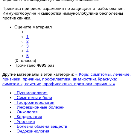
Прививка при риске заражения не защищает от заболевания.
Иммуноглобулин и сыворотка иммуноглобулина бесполезны
против свинки.
Оцените материал
1
2
3
4
5
(0 голосов)
Прочитано
4695
раз
Другие материалы в этой категории:
« Корь: симптомы, лечение,
признаки, причины, профилактика, диагностика
Краснуха:
симптомы, лечение, профилактика, признаки, причины »
Пульмонология
Симптомы и боли
Гастроэнтерология
Инфекционные болезни
Онкология
Кардиология
Урология
Болезни обмена веществ
Эндокринология