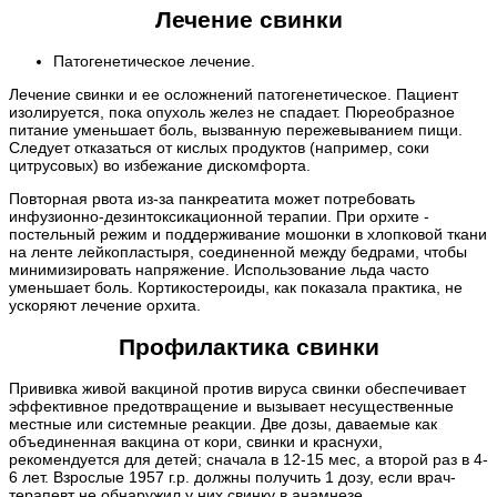
Лечение свинки
Патогенетическое лечение.
Лечение свинки и ее осложнений патогенетическое. Пациент
изолируется, пока опухоль желез не спадает. Пюреобразное
питание уменьшает боль, вызванную пережевыванием пищи.
Следует отказаться от кислых продуктов (например, соки
цитрусовых) во избежание дискомфорта.
Повторная рвота из-за панкреатита может потребовать
инфузионно-дезинтоксикационной терапии. При орхите -
постельный режим и поддерживание мошонки в хлопковой ткани
на ленте лейкопластыря, соединенной между бедрами, чтобы
минимизировать напряжение. Использование льда часто
уменьшает боль. Кортикостероиды, как показала практика, не
ускоряют лечение орхита.
Профилактика свинки
Прививка живой вакциной против вируса свинки обеспечивает
эффективное предотвращение и вызывает несущественные
местные или системные реакции. Две дозы, даваемые как
объединенная вакцина от кори, свинки и краснухи,
рекомендуется для детей; сначала в 12-15 мес, а второй раз в 4-
6 лет. Взрослые 1957 г.р. должны получить 1 дозу, если врач-
терапевт не обнаружил у них свинку в анамнезе.