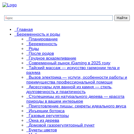
Главная
Беременность и роды
Планирование
Беременность
Роды
После родов
Грудное вскармливание
Современный рынок iGaming в 2025 году
Тайский массаж — искусство гармонии тела и
разума
Вызов электрика — услуги, особенности работы и
преимущества профессиональной помощи
Аксессуары для ванной из камня — стиль,
долговечность и практичность
Столешницы из натурального дерева — красота
природы в вашем интерьере
Приготовление пиццы: секреты идеального вкуса
Инъекции ботокса
Газовые регуляторы
Окна из дерева
Домовой газорегуляторный пункт
Букеты цветов