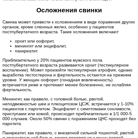
Осложнения свинки
Свинка может привести к осложнениям в виде поражения других
органов, кроме слюнных желез, особенно у пациентов
постпубертатного возраста. Такие осложнения включают
орхит или оофорит,
менингит или энцефалит,
панкреатит.
Приблизительно у 20% пациентов мужского пола
постпубертатного возраста развивается орхит (тестикулярное
воспаление). Может произойти тестикулярная атрофия, однако
выработка тестостерона и фертильность остаются на прежнем
уровне. У женщин оофорит (гонадная вовлеченность)
встречается реже и протекает менее болезненно, не ослабляя
фертильность.
Менингит, как правило, с головной болью, рвотой,
неподвижностью шеи и плеоцитозом ЦСЖ, встречается у 1-10%
пациентов с паротитом. Энцефалит с симптомами сонливости,
приступами или комой, происходит приблизительно в 1/1 000-5
000 случаев. Около 50% свинки с поражением ЦНС проходят без
паротита.
Панкреатит, как правило, с внезапной сильной тошнотой, рвотой
и эпигастральной болью, может проявиться к концу первой