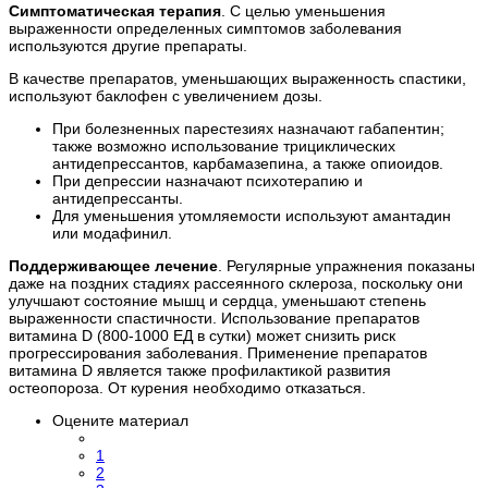
Симптоматическая терапия
. С целью уменьшения
выраженности определенных симптомов заболевания
используются другие препараты.
В качестве препаратов, уменьшающих выраженность спастики,
используют баклофен с увеличением дозы.
При болезненных парестезиях назначают габапентин;
также возможно использование трициклических
антидепрессантов, карбамазепина, а также опиоидов.
При депрессии назначают психотерапию и
антидепрессанты.
Для уменьшения утомляемости используют амантадин
или модафинил.
Поддерживающее лечение
. Регулярные упражнения показаны
даже на поздних стадиях рассеянного склероза, поскольку они
улучшают состояние мышц и сердца, уменьшают степень
выраженности спастичности. Использование препаратов
витамина D (800-1000 ЕД в сутки) может снизить риск
прогрессирования заболевания. Применение препаратов
витамина D является также профилактикой развития
остеопороза. От курения необходимо отказаться.
Оцените материал
1
2