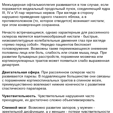
Межъядерная офтальмоплегия развивается в том случае, если
поражается медиальный продольный пучок, соединяющий ядра
III, IV и VI пар черепных нервов. При взгляде в сторону
нарушено приведение одного глазного яблока, а в
противоположном (то, которое отводится) возникает нистагм;
при этом конвергенция сохранена.
Нечасто встречающимся, однако характерным для рассеянного
склероза является маятникообразный нистагм - быстрые,
низкоамплитудные колебательные движения глаз при взгляде
«прямо перед собой». Нередко пациентов беспокоит
головокружение. Возможны также перемежающееся онемение
половины лица или боль, слабость или спазм мышц лица. При
развитии бульварных расстройств, поражении мозжечка или
кортиконуклеарных трактов может появиться слабо выраженная
дизартрия.
Двигательная сфера
. При рассеянном склерозе часто
развиваются парезы. В подавляющем большинстве они связаны
с поражением кортикоспинальных трактов в спинном мозге,
преимущественно вовлекают нижние конечности с развитием
спастического парапареза.
Чувствительность
. Чувствительные нарушения часто
преходящие, их достаточно сложно объективизировать.
Спинной мозг
. Возможно развитие запоров, у мужчин -
эректильной дисфункции, а у женщин - потери чувствительности