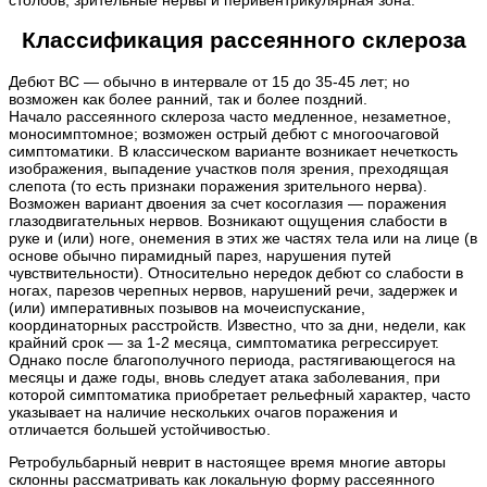
Классификация рассеянного склероза
Дебют ВС — обычно в интервале от 15 до 35-45 лет; но
возможен как более ранний, так и более поздний.
Начало рассеянного склероза часто медленное, незаметное,
моносимптомное; возможен острый дебют с многоочаговой
симптоматики. В классическом варианте возникает нечеткость
изображения, выпадение участков поля зрения, преходящая
слепота (то есть признаки поражения зрительного нерва).
Возможен вариант двоения за счет косоглазия — поражения
глазодвигательных нервов. Возникают ощущения слабости в
руке и (или) ноге, онемения в этих же частях тела или на лице (в
основе обычно пирамидный парез, нарушения путей
чувствительности). Относительно нередок дебют со слабости в
ногах, парезов черепных нервов, нарушений речи, задержек и
(или) императивных позывов на мочеиспускание,
координаторных расстройств. Известно, что за дни, недели, как
крайний срок — за 1-2 месяца, симптоматика регрессирует.
Однако после благополучного периода, растягивающегося на
месяцы и даже годы, вновь следует атака заболевания, при
которой симптоматика приобретает рельефный характер, часто
указывает на наличие нескольких очагов поражения и
отличается большей устойчивостью.
Ретробульбарный неврит в настоящее время многие авторы
склонны рассматривать как локальную форму рассеянного