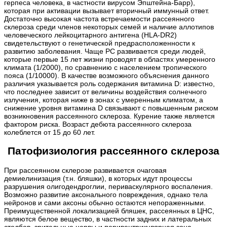
герпеса человека, в частности вирусом Эпштейна-Барр),
которая при активации вызывает вторичный иммунный ответ.
Достаточно высокая частота встречаемости рассеянного
склероза среди членов некоторых семей и наличие аллотипов
человеческого лейкоцитарного антигена (HLA-DR2)
свидетельствуют о генетической предрасположенности к
развитию заболевания. Чаще РС развивается среди людей,
которые первые 15 лет жизни проводят в областях умеренного
климата (1/2000), по сравнению с населением тропического
пояса (1/10000). В качестве возможного объяснения данного
различия указывается роль содержания витамина D: известно,
что последнее зависит от величины воздействия солнечного
излучения, которая ниже в зонах с умеренным климатом, а
снижение уровня витамина D связывают с повышенным риском
возникновения рассеянного склероза. Курение также является
фактором риска. Возраст дебюта рассеянного склероза
колеблется от 15 до 60 лет.
Патофизиология рассеянного склероза
При рассеянном склерозе развивается очаговая
демиелинизация (т.н. бляшки), в которых идут процессы
разрушения олигодендроглии, периваскулярного воспаления.
Возможно развитие аксонального повреждения, однако тела
нейронов и сами аксоны обычно остаются непораженными.
Преимущественной локализацией бляшек, рассеянных в ЦНС,
являются белое вещество, в частности задних и латеральных
столбов, зрительные нервы и перивентрикулярная зона.