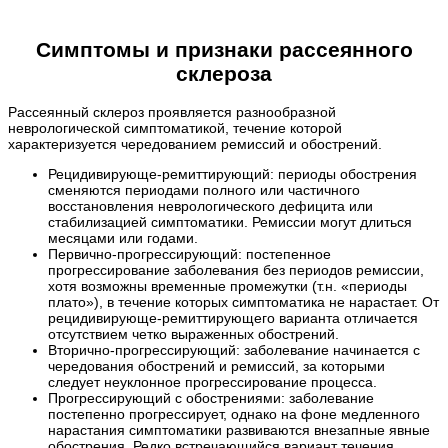
Симптомы и признаки рассеянного
склероза
Рассеянный склероз проявляется разнообразной
неврологической симптоматикой, течение которой
характеризуется чередованием ремиссий и обострений.
Рецидивирующе-ремиттирующий: периоды обострения
сменяются периодами полного или частичного
восстановления неврологического дефицита или
стабилизацией симптоматики. Ремиссии могут длиться
месяцами или годами.
Первично-прогрессирующий: постепенное
прогрессирование заболевания без периодов ремиссии,
хотя возможны временные промежутки (т.н. «периоды
плато»), в течение которых симптоматика не нарастает. От
рецидивирующе-ремиттирующего варианта отличается
отсутствием четко выраженных обострений.
Вторично-прогрессирующий: заболевание начинается с
чередования обострений и ремиссий, за которыми
следует неуклонное прогрессирование процесса.
Прогрессирующий с обострениями: заболевание
постепенно прогрессирует, однако на фоне медленного
нарастания симптоматики развиваются внезапные явные
обострения. Редко встречающийся вариант течения