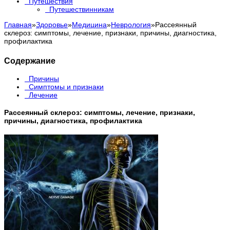
Путешествия
Путешествинникам
Главная
»
Здоровье
»
Медицина
»
Неврология
»
Рассеянный
склероз: симптомы, лечение, признаки, причины, диагностика,
профилактика
Содержание
Причины
Симптомы и признаки
Лечение
Рассеянный склероз: симптомы, лечение, признаки,
причины, диагностика, профилактика