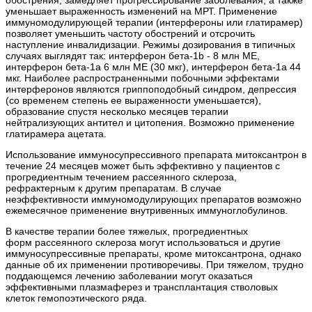
обострения, замедляет прогрессирование заболевания, а также
уменьшает выраженность изменений на МРТ. Применение
иммуномодулирующей терапии (интерфероны или глатирамер)
позволяет уменьшить частоту обострений и отсрочить
наступление инвалидизации. Режимы дозирования в типичных
случаях выглядят так: интерферон бета-1b - 8 млн ME,
интерферон бета-1а 6 млн ME (30 мкг), интерферон бета-1а 44
мкг. Наиболее распространенными побочными эффектами
интерферонов являются гриппоподобный синдром, депрессия
(со временем степень ее выраженности уменьшается),
образование спустя несколько месяцев терапии
нейтрализующих антител и цитопения. Возможно применение
глатирамера ацетата.
Использование иммуносупрессивного препарата митоксантрон в
течение 24 месяцев может быть эффективно у пациентов с
прогредиентным течением рассеянного склероза,
рефрактерным к другим препаратам. В случае
неэффективности иммуномодулирующих препаратов возможно
ежемесячное применение внутривенных иммуноглобулинов.
В качестве терапии более тяжелых, прогредиентных
форм рассеянного склероза могут использоваться и другие
иммуносупрессивные препараты, кроме митоксантрона, однако
данные об их применении противоречивы. При тяжелом, трудно
поддающемся лечению заболевании могут оказаться
эффективными плазмаферез и трансплантация стволовых
клеток гемопоэтического ряда.