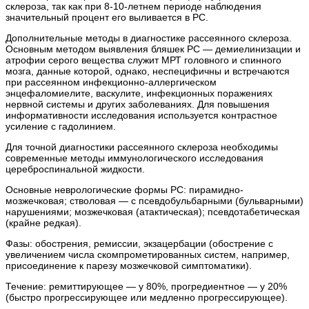
склероза, так как при 8-10-летнем периоде наблюдения
значительный процент его выливается в РС.
Дополнительные методы в диагностике рассеянного склероза.
Основным методом выявления бляшек РС — демиелинизации и
атрофии серого вещества служит МРТ головного и спинного
мозга, данные которой, однако, неспецифичны и встречаются
при рассеянном инфекционно-аллергическом
энцефаломиелите, васкулите, инфекционных поражениях
нервной системы и других заболеваниях. Для повышения
информативности исследования используется контрастное
усиление с гадолинием.
Для точной диагностики рассеянного склероза необходимы
современные методы иммунологического исследования
цереброспинальной жидкости.
Основные неврологические формы РС: пирамидно-
мозжечковая; стволовая — с псевдобульбарными (бульварными)
нарушениями; мозжечковая (атактическая); псевдотабетическая
(крайне редкая).
Фазы: обострения, ремиссии, экзацербации (обострение с
увеличением числа скомпрометированных систем, например,
присоединение к парезу мозжечковой симптоматики).
Течение: ремиттирующее — у 80%, прогредиентное — у 20%
(быстро прогрессирующее или медленно прогрессирующее).