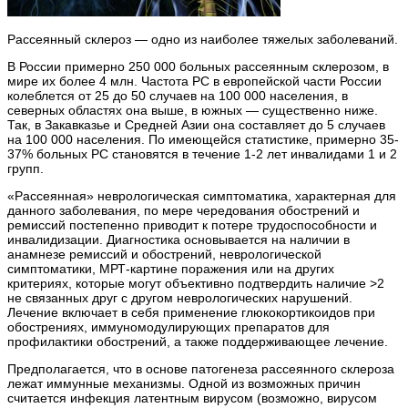
Рассеянный склероз — одно из наиболее тяжелых заболеваний.
В России примерно 250 000 больных рассеянным склерозом, в
мире их более 4 млн. Частота РС в европейской части России
колеблется от 25 до 50 случаев на 100 000 населения, в
северных областях она выше, в южных — существенно ниже.
Так, в Закавказье и Средней Азии она составляет до 5 случаев
на 100 000 населения. По имеющейся статистике, примерно 35-
37% больных РС становятся в течение 1-2 лет инвалидами 1 и 2
групп.
«Рассеянная» неврологическая симптоматика, характерная для
данного заболевания, по мере чередования обострений и
ремиссий постепенно приводит к потере трудоспособности и
инвалидизации. Диагностика основывается на наличии в
анамнезе ремиссий и обострений, неврологической
симптоматики, МРТ-картине поражения или на других
критериях, которые могут объективно подтвердить наличие >2
не связанных друг с другом неврологических нарушений.
Лечение включает в себя применение глюкокортикоидов при
обострениях, иммуномодулирующих препаратов для
профилактики обострений, а также поддерживающее лечение.
Предполагается, что в основе патогенеза рассеянного склероза
лежат иммунные механизмы. Одной из возможных причин
считается инфекция латентным вирусом (возможно, вирусом