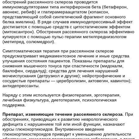
обострений рассеянного склероза проводится
иммуномодуляторами типа интерферонов бета (бетаферон,
авонекс, ребиф) и глатирамераацетатом (копаксон,
представляющий собой синтетический фрагмент основного
белка миелина). В ряде случаев иммунодепрессивный эффект
достигается с помощью средств с цитостатическим эффектом
(митоксантрон). Обострения рассеянного склероза эффективно
купируются с помощью пульс-терапии метилпреднизологом
(метипред, солюмедрол).
Симптоматическая терапия при рассеянном склерозе
предусматривает медикаментозное лечение и иные средства
улучшения состояния пациентов. Показаны препараты для
снижения мышечного тонуса при спастичности (мидокалм,
баклофен, сирдалуд); средства для лечения нарушений
мочеиспускания (детрузиол и другие); нейротрофические и
сосудистые препараты — церебролизин, актовегин, кавинтон);
антидепрессанты.
Наряду с этим используется физиотерапия, эрготерапия,
лечебная физкультура, диетотерапия, психологическая
поддержка.
Препарат, изменяющие течение рассеянного склероза
. При
обострениях, приводящих к развитию неврологического
дефицита с нарушением той или иной функции, назначают
курсы глюкокортикоидов. Внутривенное введение
глюкокортикостероидов приводит к уменьшению длительности