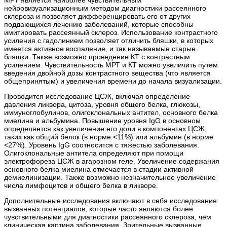
МРТ является наиболее чувствительным
нейровизуализационным методом диагностики рассеянного
склероза и позволяет дифференцировать его от других
поддающихся лечению заболеваний, которые способны
имитировать рассеянный склероз. Использование контрастного
усиления с гадолинием позволяет отличить бляшки, в которых
имеется активное воспаление, и так называемые старые
бляшки. Также возможно проведение КТ с контрастным
усилением. Чувствительность МРТ и КТ можно увеличить путем
введения двойной дозы контрастного вещества (что является
общепринятым) и увеличения времени до начала визуализации.
Проводится исследование ЦСЖ, включая определение
давления ликвора, цитоза, уровня общего белка, глюкозы,
иммуноглобулинов, олигоклональных антител, основного белка
миелина и альбумина. Повышение уровня IgG в основном
определяется как увеличение его доли в компонентах ЦСЖ,
таких как общий белок (в норме <11%) или альбумин (в норме
<27%). Уровень IgG соотносится с тяжестью заболевания.
Олигоклональные антитела определяют при помощи
электрофореза ЦСЖ в агарозном геле. Увеличение содержания
основного белка миелина отмечается в стадии активной
демиелинизации. Также возможно незначительное увеличение
числа лимфоцитов и общего белка в ликворе.
Дополнительные исследования включают в себя исследование
вызванных потенциалов, которые часто являются более
чувствительными для диагностики рассеянного склероза, чем
клиническая картина заболевания. Зрительные вызванные