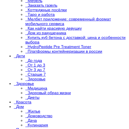
Мебель
Заказать газель
Коттеджные посёлки
Таро и работа
Мелбет приложение: современный формат
мобильного сервиса
Как найти красивую девушку
Дом из ракушечника
Купить куб бетона с доставкой: цена и особенности
выбора
HydroPeptide Pre Treatment Toner
Платформы контейнеризации в россии
Дети
До года
От 1 до 3
От 3 до 7
Старше 7
Здоровье
Здоровье
Медицина
Здоровый образ жизни
Диеты
Красота
Дом
Жилье
Домоводство
Дача
Кулинария