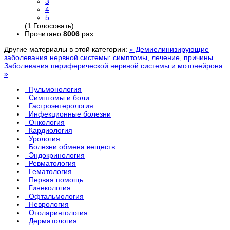
3
4
5
(1 Голосовать)
Прочитано
8006
раз
Другие материалы в этой категории:
« Демиелинизирующие
заболевания нервной системы: симптомы, лечение, причины
Заболевания периферической нервной системы и мотонейрона
»
Пульмонология
Симптомы и боли
Гастроэнтерология
Инфекционные болезни
Онкология
Кардиология
Урология
Болезни обмена веществ
Эндокринология
Ревматология
Гематология
Первая помощь
Гинекология
Офтальмология
Неврология
Отоларингология
Дерматология