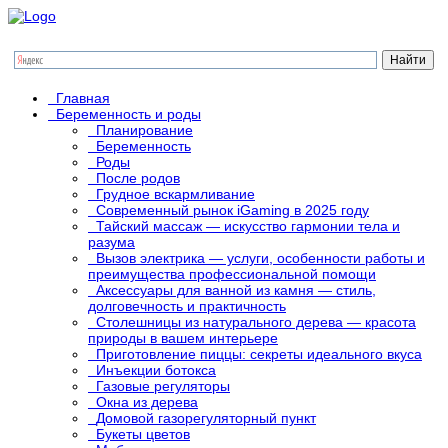
Главная
Беременность и роды
Планирование
Беременность
Роды
После родов
Грудное вскармливание
Современный рынок iGaming в 2025 году
Тайский массаж — искусство гармонии тела и
разума
Вызов электрика — услуги, особенности работы и
преимущества профессиональной помощи
Аксессуары для ванной из камня — стиль,
долговечность и практичность
Столешницы из натурального дерева — красота
природы в вашем интерьере
Приготовление пиццы: секреты идеального вкуса
Инъекции ботокса
Газовые регуляторы
Окна из дерева
Домовой газорегуляторный пункт
Букеты цветов