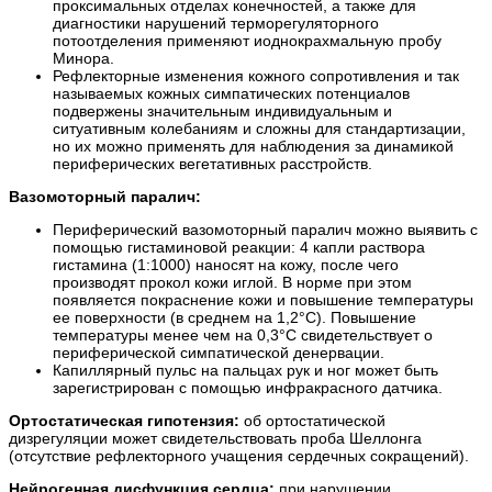
проксимальных отделах конечностей, а также для
диагностики нарушений терморегуляторного
потоотделения применяют иоднокрахмальную пробу
Минора.
Рефлекторные изменения кожного сопротивления и так
называемых кожных симпатических потенциалов
подвержены значительным индивидуальным и
ситуативным колебаниям и сложны для стандартизации,
но их можно применять для наблюдения за динамикой
периферических вегетативных расстройств.
Вазомоторный паралич:
Периферический вазомоторный паралич можно выявить с
помощью гистаминовой реакции: 4 капли раствора
гистамина (1:1000) наносят на кожу, после чего
производят прокол кожи иглой. В норме при этом
появляется покраснение кожи и повышение температуры
ее поверхности (в среднем на 1,2°С). Повышение
температуры менее чем на 0,3°С свидетельствует о
периферической симпатической денервации.
Капиллярный пульс на пальцах рук и ног может быть
зарегистрирован с помощью инфракрасного датчика.
Ортостатическая гипотензия:
об ортостатической
дизрегуляции может свидетельствовать проба Шеллонга
(отсутствие рефлекторного учащения сердечных сокращений).
Нейрогенная дисфункция сердца:
при нарушении