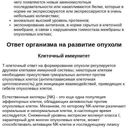
чего появляются новые аминокислотные
последовательности или накапливаются белки, которые в
норме не экспрессируются или экспрессируются в очень
небольших количествах;
аномально высокий уровень протеинов;
экспонирование антигенов, в норме скрытых в клеточной
мембране, в связи с нарушением гомеостаза мембраны в
опухолевых клетках;
Ответ организма на развитие опухоли
Клеточный иммунитет
Т-клеточный ответ на формирование опухоли регулируется
другими клетками иммунной системы; некоторым клеткам
необходимо присутствие гуморальных антител против
опухолевых клеток (антителзависимая клеточная
цитотоксичность) для инициации взаимодействий, приводящих к
гибели опухолевых клеток.
Естественные киллеры (NK) - это еще одна популяция
эффекторных клеток, обладающих активностью против
опухолевых клеток. Механизм, по которому NK-клетки различают
нормальные и ненормальные клетки, в настоящее время
исследуется. Сниженный уровень экспресии молекул класса I,
характерный для многих опухолевых клеток, может
способствовать активации NK-клеток и последующему лизису