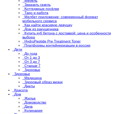
Мебель
Заказать газель
Коттеджные посёлки
Таро и работа
Мелбет приложение: современный формат
мобильного сервиса
Как найти красивую девушку
Дом из ракушечника
Купить куб бетона с доставкой: цена и особенности
выбора
HydroPeptide Pre Treatment Toner
Платформы контейнеризации в россии
Дети
До года
От 1 до 3
От 3 до 7
Старше 7
Здоровье
Здоровье
Медицина
Здоровый образ жизни
Диеты
Красота
Дом
Жилье
Домоводство
Дача
Кулинария