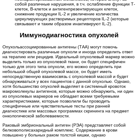
собой различные нарушения, в т.ч. ослабление функции Т-
клеток, В-клеток и антигенпрезентирующих клеток,
снижение продукции IL-2 и увеличение количества
циркулирующих растворимых рецепторов IL-2 (которые
связывают и таким образом инактивируют IL-2).
Иммунодиагностика опухолей
Опухольассоциированные антигены (ТАА) могут помочь
диагностировать различные опухоли и иногда определить ответ
на терапию или рецидив. Идеальный опухолевый маркер можно
выделить только из опухолевой ткани, он будет специфичен
только для этого типа опухоли, его можно определить при
небольшой общей опухолевой массе, он будет иметь
непосредственную взаимосвязь с опухолевой массой и будет
обнаруживаться у всех пациентов с данной опухолью. Однако,
хотя большинство опухолей выделяет в системный кровоток
макромолекулы антигенов, которые можно обнаружить, ни один
из опухолевых маркеров не обладает всеми требуемыми
характеристиками, которые позволили бы проводить
специфичные или чувствительные тесты при ранней
диагностике или массовых программах скрининга на предмет
онкологической заболеваемости.
Раковый эмбриональный антиген (РЭА) представляет собой
белковополисахаридный комплекс. Содержание в крови
повышено у больных раком толстой кишки, однако