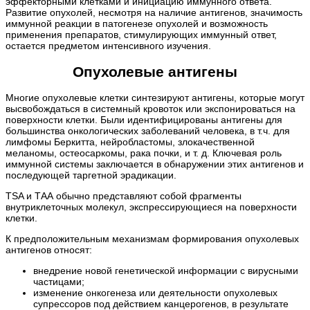
эффекторными клетками и инициацию иммунного ответа.
Развитие опухолей, несмотря на наличие антигенов, значимость
иммунной реакции в патогенезе опухолей и возможность
применения препаратов, стимулирующих иммунный ответ,
остается предметом интенсивного изучения.
Опухолевые антигены
Многие опухолевые клетки синтезируют антигены, которые могут
высвобождаться в системный кровоток или экспонироваться на
поверхности клетки. Были идентифицированы антигены для
большинства онкологических заболеваний человека, в т.ч. для
лимфомы Беркитта, нейробластомы, злокачественной
меланомы, остеосаркомы, рака почки, и т. д. Ключевая роль
иммунной системы заключается в обнаружении этих антигенов и
последующей таргетной эрадикации.
TSA и ТАА обычно представляют собой фрагменты
внутриклеточных молекул, экспрессирующиеся на поверхности
клетки.
К предположительным механизмам формирования опухолевых
антигенов относят:
внедрение новой генетической информации с вирусными
частицами;
изменение онкогенеза или деятельности опухолевых
супрессоров под действием канцерогенов, в результате