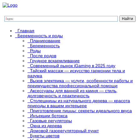
Главная
Беременность и роды
Планирование
Беременность
Роды
После родов
Грудное вскармливание
Современный рынок iGaming в 2025 году
Тайский массаж — искусство гармонии тела и
разума
Вызов электрика — услуги, особенности работы и
преимущества профессиональной помощи
Аксессуары для ванной из камня — стиль,
долговечность и практичность
Столешницы из натурального дерева — красота
природы в вашем интерьере
Приготовление пиццы: секреты идеального вкуса
Инъекции ботокса
Газовые регуляторы
Окна из дерева
Домовой газорегуляторный пункт
Букеты цветов