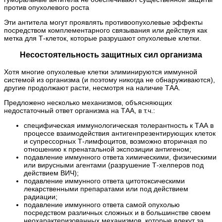
против опухолевого роста
Эти антитела могут проявлять противоопухолевые эффекты
посредством комплементарного связывания или действуя как
метка для Т-клеток, которые разрушают опухолевые клетки.
Несостоятельность защитных сил организма
Хотя многие опухолевые клетки элиминируются иммунной
системой из организма (и поэтому никогда не обнаруживаются),
другие продолжают расти, несмотря на наличие ТАА.
Предложено несколько механизмов, объясняющих
недостаточный ответ организма на ТАА, в т.ч.:
специфическая иммунологическая толерантность к ТАА в
процессе взаимодействия антигенпрезентирующих клеток
и супрессорных Т-лимфоцитов, возможно вторичная по
отношению к пренатальной экспозиции антигеном;
подавление иммунного ответа химическими, физическими
или вирусными агентами (разрушение Т-хелперов под
действием ВИЧ);
подавление иммунного ответа цитотоксическими
лекарственными препаратами или под действием
радиации;
подавление иммунного ответа самой опухолью
посредством различных сложных и в большинстве своем
неохарактеризованных механизмов, которые влекут за