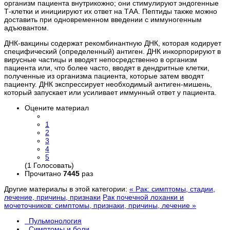
организм пациента внутрикожно; они стимулируют эндогенные
Т-клетки и инициируют их ответ на ТАА. Пептиды также можно
доставить при одновременном введении с иммуногенным
адъювантом.
ДНК-вакцины содержат рекомбинантную ДНК, которая кодирует
специфический (определенный) антиген. ДНК инкорпорируют в
вирусные частицы и вводят непосредственно в организм
пациента или, что более часто, вводят в дендритные клетки,
полученные из организма пациента, которые затем вводят
пациенту. ДНК экспрессирует необходимый антиген-мишень,
который запускает или усиливает иммунный ответ у пациента.
Оцените материал
1
2
3
4
5
(1 Голосовать)
Прочитано
7445
раз
Другие материалы в этой категории:
« Рак: симптомы, стадии,
лечение, причины, признаки
Рак почечной лоханки и
мочеточников: симптомы, признаки, причины, лечение »
Пульмонология
Симптомы и боли