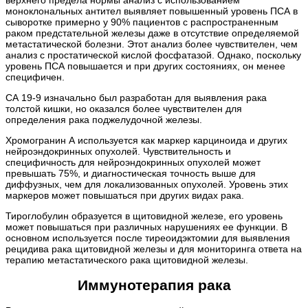
моноклональных антител выявляет повышенный уровень ПСА в
сыворотке примерно у 90% пациентов с распространенным
раком предстательной железы даже в отсутствие определяемой
метастатической болезни. Этот анализ более чувствителен, чем
анализ с простатической кислой фосфатазой. Однако, поскольку
уровень ПСА повышается и при других состояниях, он менее
специфичен.
СА 19-9 изначально был разработан для выявления рака
толстой кишки, но оказался более чувствителен для
определения рака поджелудочной железы.
Хромогранин А используется как маркер карциноида и других
нейроэндокринных опухолей. Чувствительность и
специфичность для нейроэндокринных опухолей может
превышать 75%, и диагностическая точность выше для
диффузных, чем для локализованных опухолей. Уровень этих
маркеров может повышаться при других видах рака.
Тироглобулин образуется в щитовидной железе, его уровень
может повышаться при различных нарушениях ее функции. В
основном используется после тиреоидэктомии для выявления
рецидива рака щитовидной железы и для мониторинга ответа на
терапию метастатического рака щитовидной железы.
Иммунотерапия рака