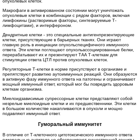
опухолевых клеток.
Макрофаги в активированном состоянии могут уничтожать
опухолевые клетки в комбинации с рядом факторов, включая
лимфокины (растворимые факторы, синтезируемые Т-
лимфоцитами), и интерфероном.
Дендритные клетки - это специальные антигенпрезентирующие
клетки, присутствующие в барьерных тканях. Они играют
главную роль в инициации опухольспецифичного иммунного
ответа. Эти клетки поглощают опухольассоциированные белки,
перерабатывают их и презентируют ТАА Т-клеткам для
стимуляции ответа ЦТЛ против опухолевых клеток.
Регуляторные Т-клетки в норме присутствуют в организме и
препятствуют развитию аутоиммунных реакций. Они образуются
в активную фазу иммунного ответа на патогены и ограничивают
мощный иммунный ответ, который мог бы повредить здоровым
клеткам организма.
Миелоидзависимые супрессорные клетки представляют собой
незрелые миелоидные клетки и их предшественники. Эти клетки
в большом количестве накапливаются в опухоли и мощно
подавляют иммунный ответ.
Гуморальный иммунитет
В отличие от Т-клеточного цитотоксического иммунного ответа
гуморальные антитела не обеспечивают существенной защиты