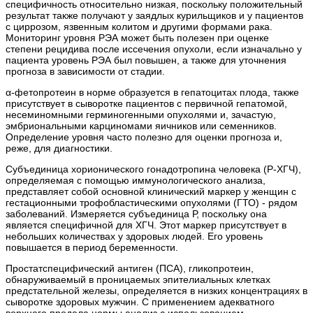
специфичность относительно низкая, поскольку положительный
результат также получают у заядлых курильщиков и у пациентов
с циррозом, язвенным колитом и другими формами рака.
Мониторинг уровня РЭА может быть полезен при оценке
степени рецидива после иссечения опухоли, если изначально у
пациента уровень РЭА был повышен, а также для уточнения
прогноза в зависимости от стадии.
α-фетопротеин в норме образуется в гепатоцитах плода, также
присутствует в сыворотке пациентов с первичной гепатомой,
несеминомными герминогенными опухолями и, зачастую,
эмбриональными карциномами яичников или семенников.
Определение уровня часто полезно для оценки прогноза и,
реже, для диагностики.
Субъединица хорионического гонадотропина человека (Р-ХГЧ),
определяемая с помощью иммунологического анализа,
представляет собой основной клинический маркер у женщин с
гестационными трофобластическими опухолями (ГТО) - рядом
заболеваний. Измеряется субъединица Р, поскольку она
является специфичной для ХГЧ. Этот маркер присутствует в
небольших количествах у здоровых людей. Его уровень
повышается в период беременности.
Простатспецифический антиген (ПСА), гликопротеин,
обнаруживаемый в проницаемых эпителиальных клетках
предстательной железы, определяется в низких концентрациях в
сыворотке здоровых мужчин. С применением адекватного
верхнего предела нормы анализ с использованием