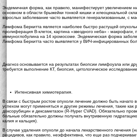
Эндемичная форма, как правило, манифестирует увеличением н
основном в области брыжейки тонкой кишки и илеоцекальной скла
взрослых заболевание часто выявляется генерализованным, с м
Лимфома Беркитта является наиболее быстро растущей опухоль
пролиферация В-клеток, картина «звездного неба» - макрофаги,
иммуноглобулина на 14 хромосоме. Эндемическая форма заболева
Лимфома Беркитта часто выявляется у ВИЧ-инфицированных бол
Диагноз основывается на результатах биопсии лимфоузла или др
требуется выполнение КТ, биопсия, цитологическое исследование
Интенсивная химиотерапия.
В связи с быстрым ростом опухоли лечение должно быть начато 
успехом могут применяться и другие режимы лечения, такие как 
доксорубицин и дексаметазон (R-Нурег CVAD). Обязательно про
больные обязательно должны получать внутривенную гидратацию,
калия и кальция).
В случае удаления опухоли до начала лекарственного лечения (
рецидивов, как правило, неэффективна, что еще раз подчеркива