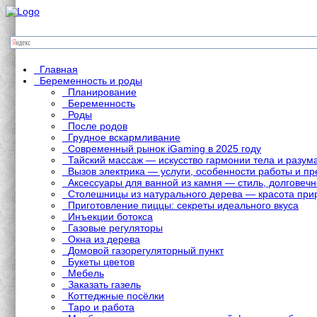
Главная
Беременность и роды
Планирование
Беременность
Роды
После родов
Грудное вскармливание
Современный рынок iGaming в 2025 году
Тайский массаж — искусство гармонии тела и разум
Вызов электрика — услуги, особенности работы и 
Аксессуары для ванной из камня — стиль, долговечн
Столешницы из натурального дерева — красота при
Приготовление пиццы: секреты идеального вкуса
Инъекции ботокса
Газовые регуляторы
Окна из дерева
Домовой газорегуляторный пункт
Букеты цветов
Мебель
Заказать газель
Коттеджные посёлки
Таро и работа