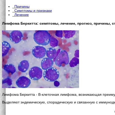
Причины
Симптомы и признаки
Лечение
Лимфома Беркитта: симптомы, лечение, прогноз, причины, с
Лимфома Беркитта - B-клеточная лимфома, возникающая преиму
Выделяют эндемическую, спорадическую и связанную с иммуно