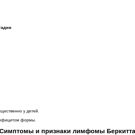
тадии
щественно у детей.
дефицитом формы.
Симптомы и признаки лимфомы Беркитт