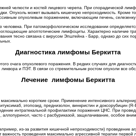
ижней челюсти и костей лицевого черепа. При спорадической ли
дки. Опухоль может вызывать кишечную непроходимость. Кроме тог
ассивным опухолевым поражением, включающим печень, селезенку 
ю человека. При патоморфологическом исследовании определяетс
 поглощающие апоптотические лимфоциты. Характерно наличие тра
ния тесно связана с вирусом Эпштейна - Барр, однако до сих пор
ьных.
Диагностика лимфомы Беркитта
угого очага опухолевого поражения. В редких случаях для диагно
 ликвора и ПЭТ. В связи со стремительным ростом опухоли все об
Лечение лимфомы Беркитта
в максимально короткие сроки. Применение интенсивного альтерни
ритуксимаб, этопозид, преднизолон, винкристин и доксорубицин (
ведение интратекальной профилактики поражения ЦНС. При проведе
 аллопуринол, часто с расбуриказой, защелачивание, особое вни
например, из-за развития кишечной непроходимости) проведение а
ет важность проведения максимально агрессивной терапии первой 