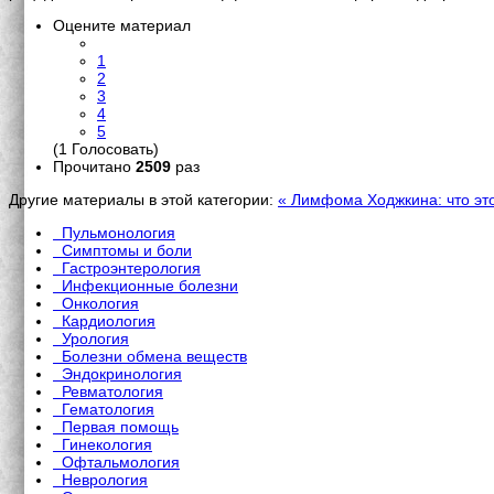
Оцените материал
1
2
3
4
5
(1 Голосовать)
Прочитано
2509
раз
Другие материалы в этой категории:
« Лимфома Ходжкина: что это
Пульмонология
Симптомы и боли
Гастроэнтерология
Инфекционные болезни
Онкология
Кардиология
Урология
Болезни обмена веществ
Эндокринология
Ревматология
Гематология
Первая помощь
Гинекология
Офтальмология
Неврология