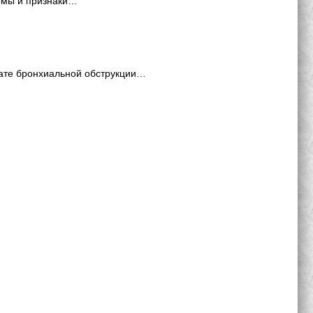
томы и признаки…
тате бронхиальной обструкции…