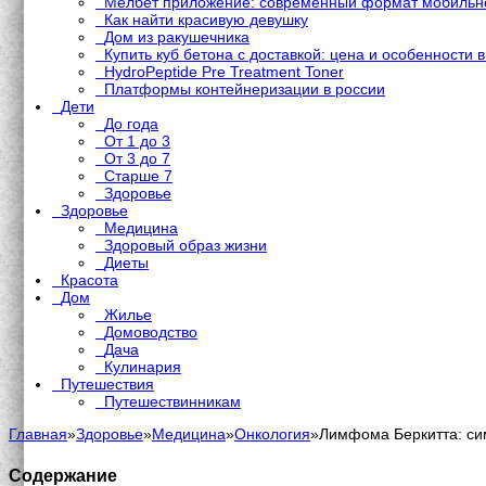
Мелбет приложение: современный формат мобильно
Как найти красивую девушку
Дом из ракушечника
Купить куб бетона с доставкой: цена и особенности 
HydroPeptide Pre Treatment Toner
Платформы контейнеризации в россии
Дети
До года
От 1 до 3
От 3 до 7
Старше 7
Здоровье
Здоровье
Медицина
Здоровый образ жизни
Диеты
Красота
Дом
Жилье
Домоводство
Дача
Кулинария
Путешествия
Путешествинникам
Главная
»
Здоровье
»
Медицина
»
Онкология
»
Лимфома Беркитта: сим
Содержание