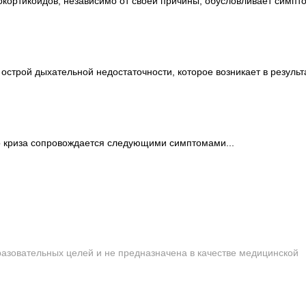
окортикоидов, независимо от своей причины, обусловливает симп
острой дыхательной недостаточности, которое возникает в резуль
о криза сопровождается следующими симптомами...
сайта строго запрещена!
азовательных целей и не предназначена в качестве медицинской