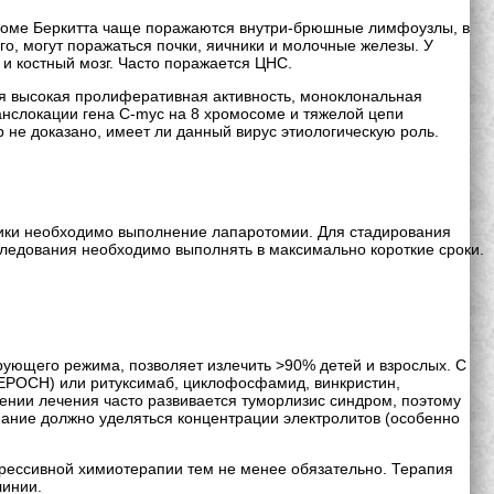
мфоме Беркитта чаще поражаются внутри-брюшные лимфоузлы, в
о, могут поражаться почки, яичники и молочные железы. У
и костный мозг. Часто поражается ЦНС.
я высокая пролиферативная активность, моноклональная
нслокации гена С-myc на 8 хромосоме и тяжелой цепи
 не доказано, имеет ли данный вирус этиологическую роль.
стики необходимо выполнение лапаротомии. Для стадирования
следования необходимо выполнять в максимально короткие сроки.
рующего режима, позволяет излечить >90% детей и взрослых. С
R-EPOCH) или ритуксимаб, циклофосфамид, винкристин,
нии лечения часто развивается туморлизис синдром, поэтому
мание должно уделяться концентрации электролитов (особенно
грессивной химиотерапии тем не менее обязательно. Терапия
линии.