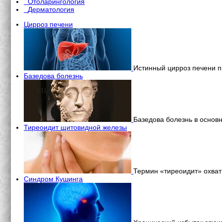
Отоларингология
Дерматология
Цирроз печени
Истинный цирроз печени п
Базедова болезнь
Базедова болезнь в осно
Тиреоидит щитовидной железы
Термин «тиреоидит» охва
Синдром Кушинга