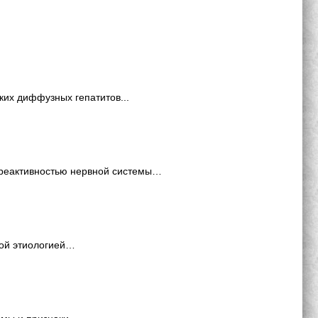
их диффузных гепатитов...
 реактивностью нервной системы…
ной этиологией…