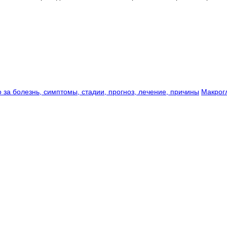
 за болезнь, симптомы, стадии, прогноз, лечение, причины
Макрог