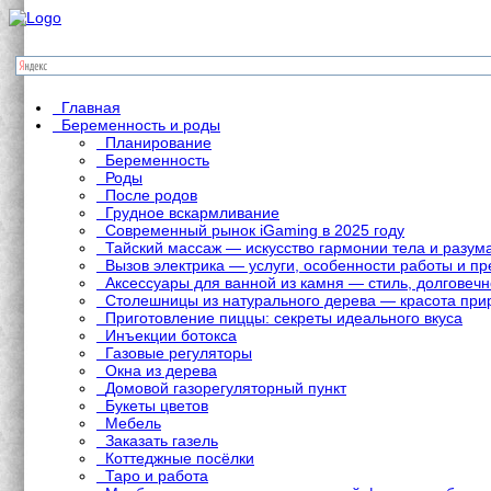
Главная
Беременность и роды
Планирование
Беременность
Роды
После родов
Грудное вскармливание
Современный рынок iGaming в 2025 году
Тайский массаж — искусство гармонии тела и разум
Вызов электрика — услуги, особенности работы и 
Аксессуары для ванной из камня — стиль, долговечн
Столешницы из натурального дерева — красота при
Приготовление пиццы: секреты идеального вкуса
Инъекции ботокса
Газовые регуляторы
Окна из дерева
Домовой газорегуляторный пункт
Букеты цветов
Мебель
Заказать газель
Коттеджные посёлки
Таро и работа