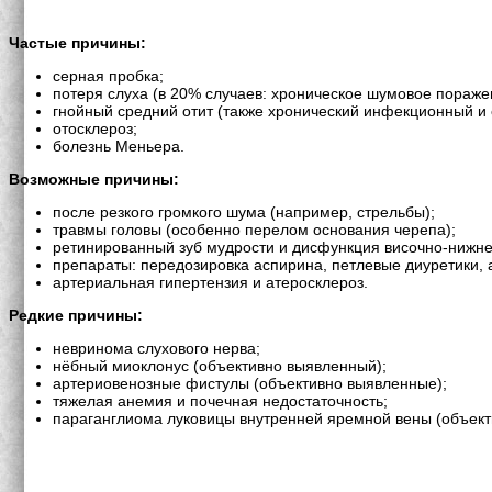
Частые причины:
серная пробка;
потеря слуха (в 20% случаев: хроническое шумовое пораже
гнойный средний отит (также хронический инфекционный и 
отосклероз;
болезнь Меньера.
Возможные причины:
после резкого громкого шума (например, стрельбы);
травмы головы (особенно перелом основания черепа);
ретинированный зуб мудрости и дисфункция височно-нижне
препараты: передозировка аспирина, петлевые диуретики, 
артериальная гипертензия и атеросклероз.
Редкие причины:
невринома слухового нерва;
нёбный миоклонус (объективно выявленный);
артериовенозные фистулы (объективно выявленные);
тяжелая анемия и почечная недостаточность;
параганглиома луковицы внутренней яремной вены (объект