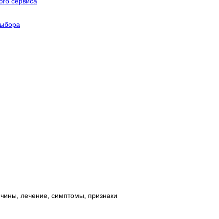
го сервиса
выбора
ичины, лечение, симптомы, признаки