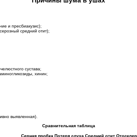
Причины шума в ушах
ние и пресбиакузис);
серозный средний отит);
челюстного сустава;
аминогликозиды, хинин;
ивно выявленная).
Сравнительная таблица
Серная пробка
Потеря слуха
Средний отит
Отосклер