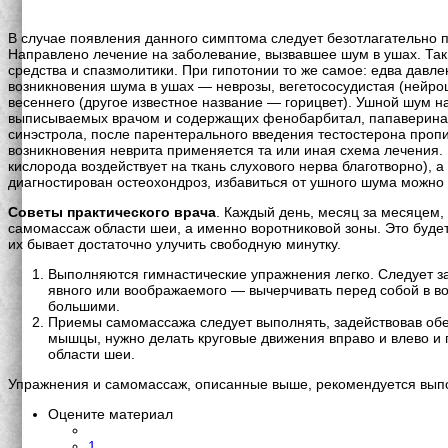
В случае появления данного симптома следует безотлагательно 
Направлено лечение на заболевание, вызвавшее шум в ушах. Так,
средства и спазмолитики. При гипотонии то же самое: едва давле
возникновения шума в ушах — неврозы, вегетососудистая (нейро
весеннего (другое известное название — горицвет). Ушной шум н
выписываемых врачом и содержащих фенобарбитал, папаверина ги
синэстрола, после парентерального введения тестостерона проп
возникновения неврита применяется та или иная схема лечения. 
кислорода воздействует на ткань слухового нерва благотворно), 
диагностирован остеохондроз, избавиться от ушного шума можно 
Советы практического врача
. Каждый день, месяц за месяцем,
самомассаж области шеи, а именно воротниковой зоны. Это буде
их бывает достаточно улучить свободную минутку.
Выполняются гимнастические упражнения легко. Следует заж
явного или воображаемого — вычерчивать перед собой в в
большими.
Приемы самомассажа следует выполнять, задействовав обе 
мышцы, нужно делать круговые движения вправо и влево и
области шеи.
Упражнения и самомассаж, описанные выше, рекомендуется выпол
Оцените материал
1