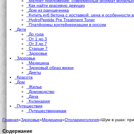
Мелбет приложение: современный формат мобильно
Как найти красивую девушку
Дом из ракушечника
Купить куб бетона с доставкой: цена и особенности 
HydroPeptide Pre Treatment Toner
Платформы контейнеризации в россии
Дети
До года
От 1 до 3
От 3 до 7
Старше 7
Здоровье
Здоровье
Медицина
Здоровый образ жизни
Диеты
Красота
Дом
Жилье
Домоводство
Дача
Кулинария
Путешествия
Путешествинникам
Главная
»
Здоровье
»
Медицина
»
Отоларингология
»
Шум в ушах: пр
Содержание