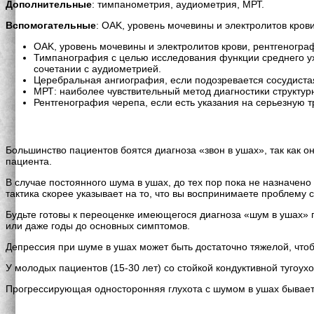
Дополнительные
: тимпанометрия, аудиометрия, МРТ.
Вспомогательные
: OAK, уровень мочевины и электролитов кров
OAK, уровень мочевины и электролитов крови, рентгеногра
Тимпанография с целью исследования функции среднего ух
сочетании с аудиометрией.
Церебральная ангиография, если подозревается сосудиста
МРТ: наиболее чувствительный метод диагностики структур
Рентгенография черепа, если есть указания на серьезную т
Большинство пациентов боятся диагноза «звон в ушах», так как 
пациента.
В случае постоянного шума в ушах, до тех пор пока не назначен
тактика скорее указывает на то, что вы воспринимаете проблему 
Будьте готовы к переоценке имеющегося диагноза «шум в ушах» 
или даже годы до основных симптомов.
Депрессия при шуме в ушах может быть достаточно тяжелой, что
У молодых пациентов (15-30 лет) со стойкой кондуктивной тугоу
Прогрессирующая односторонняя глухота с шумом в ушах бывает