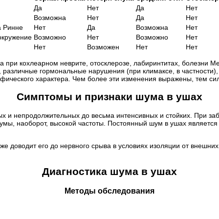
Да
Нет
Да
Нет
Возможна
Нет
Да
Нет
а Ринне
Нет
Да
Возможна
Нет
окружение
Возможно
Нет
Возможно
Нет
Нет
Возможен
Нет
Нет
 при кохлеарном неврите, отосклерозе, лабиринтитах, болезни М
я, различные гормональные нарушения (при климаксе, в частности)
фического характера. Чем более эти изменения выражены, тем си
Симптомы и признаки шума в ушах
ых и непродолжительных до весьма интенсивных и стойких. При з
умы, наоборот, высокой частоты. Постоянный шум в ушах является
е доводит его до нервного срыва в условиях изоляции от внешних 
Диагностика шума в ушах
Методы обследования