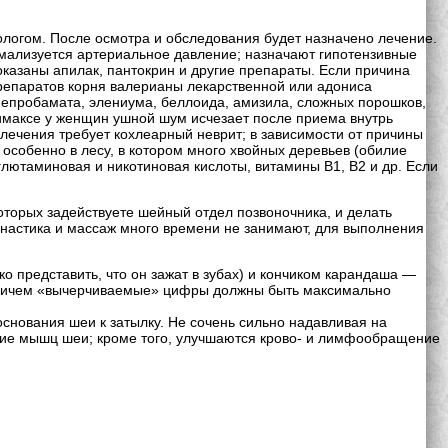
ологом. После осмотра и обследования будет назначено лечение.
рмализуется артериальное давление; назначают гипотензивные
оказаны апилак, пантокрин и другие препараты. Если причина
препаратов корня валерианы лекарственной или адониса
 мепробамата, элениума, беллоида, амизила, сложных порошков,
имаксе у женщин ушной шум исчезает после приема внутрь
лечения требует кохлеарный неврит; в зависимости от причины
 особенно в лесу, в котором много хвойных деревьев (обилие
 глютаминовая и никотиновая кислоты, витамины B1, В2 и др. Если
оторых задействуете шейный отдел позвоночника, и делать
настика и массаж много времени не занимают, для выполнения
о представить, что он зажат в зубах) и кончиком карандаша —
. Причем «вычерчиваемые» цифры должны быть максимально
снования шеи к затылку. Не сочень сильно надавливая на
ние мышц шеи; кроме того, улучшаются крово- и лимфообращение