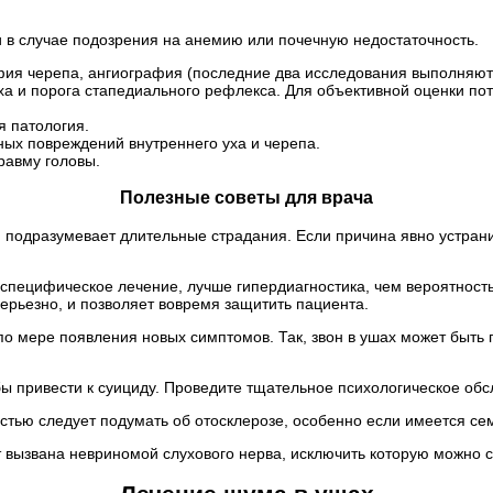
и в случае подозрения на анемию или почечную недостаточность.
фия черепа, ангиография (последние два исследования выполняют
а и порога стапедиального рефлекса. Для объективной оценки по
я патология.
ных повреждений внутреннего уха и черепа.
равму головы.
Полезные советы для врача
он подразумевает длительные страдания. Если причина явно устран
о специфическое лечение, лучше гипердиагностика, чем вероятнос
серьезно, и позволяет вовремя защитить пациента.
по мере появления новых симптомов. Так, звон в ушах может быт
бы привести к суициду. Проведите тщательное психологическое обс
хостью следует подумать об отосклерозе, особенно если имеется с
 вызвана невриномой слухового нерва, исключить которую можно 