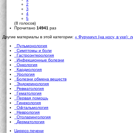
2
3
4
5
(8 голосов)
Прочитано
14941
раз
Другие материалы в этой категории:
« Фурункул (на носу, в ухе):
Пульмонология
Симптомы и боли
Гастроэнтерология
Инфекционные болезни
Онкология
Кардиология
Урология
Болезни обмена веществ
Эндокринология
Ревматология
Гематология
Первая помощь
Гинекология
Офтальмология
Неврология
Отоларингология
Дерматология
Цирроз печени