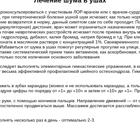
Лечение шума в ушах
проконсультироваться с участковым ЛОР-врачом или с врачом-сурд
 при гипертонической болезни ушной шум исчезает, как только но
ние возвратится в норму, данный симптом сам по себе проходит. П
циркуляторная) дистония, врач может ограничиться назначением 
а почве невротических расстройств исчезает после приема внутрь
дрохлорид, дибазол, калия бромид, натрия бромид и т.д. При кл
ионата в масляном растворе с концентрацией 1%. Своевременного 
Избавиться от шума в ушах помогут регулярные прогулки на улице,
а также систематический прием таких витаминов, как аскорбиновая,
только после излечения основного заболевания.
 следует выполнять элементарные гимнастические упражнения, в к
т весьма эффективной профилактикой шейного остеохондроза. Гим
ать в зубах карандаш (можно и не использовать карандаш, а тольк
оздухе цифры по порядку от «1» до «10» и затем от «10» до «1»
руки, с помощью кончиков пальцев. Направление движений — от о
 постепенно продвигаться выше. Массажем достигается расслабле
нять несколько раз в день - оптимально 2-3.