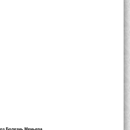
оз
Болезнь Меньера