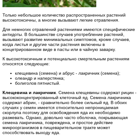
Только небольшое количество распространенных растений
высокотоксичны, а многие вызывают легкие отравления.
Для немногих отравлений растениями имеются специфические
антидоты. В большинстве случаев употребление растений,
вызывают развитие минимальных симптомов, кроме случаев,
когда листья и другие части растения включены в
концетрированном виде в пасты или в чайную заварку.
К высокотоксичным и потенциально смертельным растениям
относятся следующие:
клещевина (семена) и абрус - лакричник (семена);
олеандр и наперстянка;
болиголов пятнистый.
Клещевина и лакричник
. Семена клещевины содержат рицин -
высококонцентрированный клеточный яд. Семена лакричника
содержат абрин, - сравнительно более сильный яд. В обоих
случаях у семян имеется относительно непроницаемая
скорлупа поэтому для освобождения яда их необходимо
разжевать. Однако, довольно часто оболочка, покрывающая
семена лакричника, повреждена, и простое действие
микроорганизмов в пищеварительном тракте может
способствовать выходу яда.