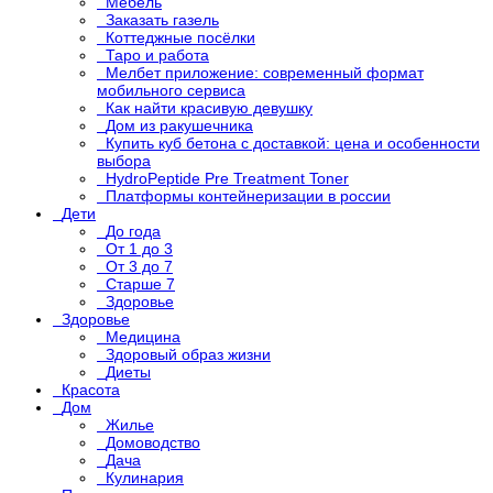
Мебель
Заказать газель
Коттеджные посёлки
Таро и работа
Мелбет приложение: современный формат
мобильного сервиса
Как найти красивую девушку
Дом из ракушечника
Купить куб бетона с доставкой: цена и особенности
выбора
HydroPeptide Pre Treatment Toner
Платформы контейнеризации в россии
Дети
До года
От 1 до 3
От 3 до 7
Старше 7
Здоровье
Здоровье
Медицина
Здоровый образ жизни
Диеты
Красота
Дом
Жилье
Домоводство
Дача
Кулинария