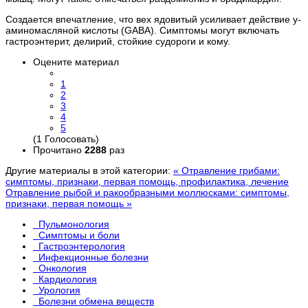
Создается впечатление, что вех ядовитый усиливает действие у-
аминомасляной кислоты (GABA). Симптомы могут включать
гастроэнтерит, делирий, стойкие судороги и кому.
Оцените материал
1
2
3
4
5
(1 Голосовать)
Прочитано
2288
раз
Другие материалы в этой категории:
« Отравление грибами:
симптомы, признаки, первая помощь, профилактика, лечение
Отравление рыбой и ракообразными моллюсками: симптомы,
признаки, первая помощь »
Пульмонология
Симптомы и боли
Гастроэнтерология
Инфекционные болезни
Онкология
Кардиология
Урология
Болезни обмена веществ