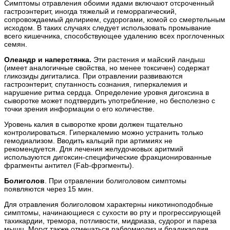
Симптомы отравления обоими ядами включают отсроченный
гастроэнтерит, иногда тяжелый и геморрагический,
сопровождаемый делирием, судорогами, комой со смертельным
исходом. В таких случаях следует использовать промывание
всего кишечника, способствующее удалению всех проглоченных
семян.
Олеандр и наперстянка.
Эти растения и майский ландыш
(имеет аналогичные свойства, но менее токсичен) содержат
гликозиды дигиталиса. При отравлении развиваются
гастроэнтерит, спутанность сознания, гиперкалемия и
нарушение ритма сердца. Определение уровня дигоксина в
сыворотке может подтвердить употребление, но бесполезно с
точки зрения информации о его количестве.
Уровень калия в сыворотке крови должен тщательно
контролироваться. Гиперкалемию можно устранить только
гемодиализом. Вводить кальций при артимиях не
рекомендуется. Для лечения желудочковых аритмий
используются дигоксин-специфические фракционированные
фрагменты антител (Fab-фрэгменты).
Болиголов
. При отравлении болиголовом симптомы
появляются через 15 мин.
Для отравления болиголовом характерны никотиноподобные
симптомы, начинающиеся с сухости во рту и прогрессирующей
тахикардии, тремора, потливости, мидриаза, судорог и пареза
мышц. Могут также отмечаться рабдомиолиз и брадикардия.