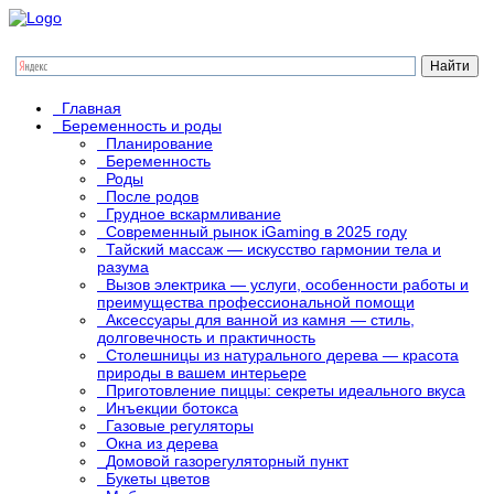
Главная
Беременность и роды
Планирование
Беременность
Роды
После родов
Грудное вскармливание
Современный рынок iGaming в 2025 году
Тайский массаж — искусство гармонии тела и
разума
Вызов электрика — услуги, особенности работы и
преимущества профессиональной помощи
Аксессуары для ванной из камня — стиль,
долговечность и практичность
Столешницы из натурального дерева — красота
природы в вашем интерьере
Приготовление пиццы: секреты идеального вкуса
Инъекции ботокса
Газовые регуляторы
Окна из дерева
Домовой газорегуляторный пункт
Букеты цветов