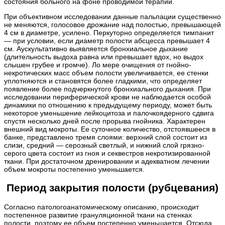
состояния больного на фоне проводимой терапии.
При объективном исследовании данные пальпации существенно
не меняются, голосовое дрожание над полостью, превышающей
4 см в диаметре, усилено. Перкуторно определяется тимпанит
— при условии, если диаметр полости абсцесса превышает 4
см. Аускультативно выявляется бронхиальное дыхание
(длительность выдоха равна или превышает вдох, но выдох
слышен грубее и громче). Ло мере очищения от гнойно-
некротических масс объем полости увеличивается, ее стенки
уплотняются и становятся более гладкими, что определяет
появление более подчеркнутого бронхиального дыхания. При
исследовании периферической крови не наблюдается особой
динамики по отношению к предыдущему периоду, может быть
некоторое уменьшение лейкоцитоза и палочкоядерного сдвига
спустя несколько дней после прорыва гнойника. Характерен
внешний вид мокроты. Ее суточное количество, отстоявшееся в
банке, представлено тремя слоями: верхний слой состоит из
слизи, средний — серозный светлый, и нижний слой грязно-
серого цвета состоит из гноя и секвестров некротизированной
ткани. При достаточном дренировании и адекватном лечении
объем мокроты постепенно уменьшается.
Период закрытия полости (рубцевания)
Согласно патологоанатомическому описанию, происходит
постепенное развитие грануляционной ткани на стенках
полости, поэтому ее объем постепенно уменьшается. Отсюда