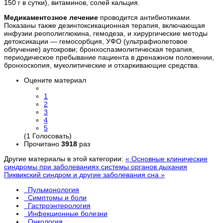
150 г в сутки), витаминов, солей кальция.
Медикаментозное лечение
проводится антибиотиками.
Показаны также дезинтоксикационная терапия, включающая
инфузии реополиглюкина, гемодеза, и хирургические методы
детоксикации — гемосорбция, УФО (ультрафиолетовое
облучение) аутокрови; бронхоспазмолитическая терапия,
периодическое пребывание пациента в дренажном положении,
бронхоскопия, муколитические и отхаркивающие средства.
Оцените материал
1
2
3
4
5
(1 Голосовать)
Прочитано
3918
раз
Другие материалы в этой категории:
« Основные клинические
синдромы при заболеваниях системы органов дыхания
Пиквикский синдром и другие заболевания сна »
Пульмонология
Симптомы и боли
Гастроэнтерология
Инфекционные болезни
Онкология