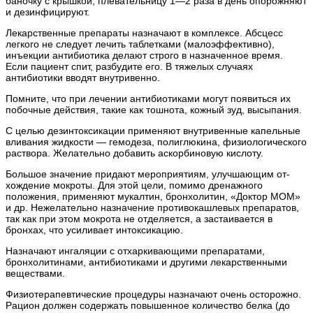
баночку с крышкой, плевательницу 1—2 раза в день опорожняют
и дезинфицируют.
Лекарственные препараты назначают в комплексе. Абсцесс
легкого не следует лечить таблетками (малоэффективно),
инъекции антибиотика делают строго в назначенное время.
Если пациент спит, разбудите его. В тяжелых случаях
антибиотики вводят внутривенно.
Помните, что при лечении антибиотиками могут появиться их
побочные действия, такие как тошнота, кожный зуд, высыпания.
С целью дезинтоксикации применяют внутривенные капельные
вливания жидкости — гемодеза, полиглюкина, физиологического
раствора. Желательно добавить аскорбиновую кислоту.
Большое значение придают мероприятиям, улучшающим от-
хождение мокроты. Для этой цели, помимо дренажного
положения, применяют мукалтин, бронхолитин, «Доктор МОМ»
и др. Нежелательно назначение противокашлевых препаратов,
так как при этом мокрота не отделяется, а застаивается в
бронхах, что усиливает интоксикацию.
Назначают ингаляции с отхаркивающими препаратами,
бронхолитинами, антибиотиками и другими лекарственными
веществами.
Физиотерапевтические процедуры назначают очень осторожно.
Рацион должен содержать повышенное количество белка (до