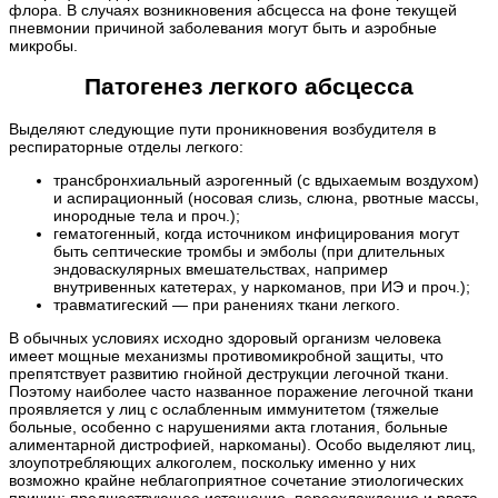
флора. В случаях возникновения абсцесса на фоне текущей
пневмонии причиной заболевания могут быть и аэробные
микробы.
Патогенез легкого абсцесса
Выделяют следующие пути проникновения возбудителя в
респираторные отделы легкого:
трансбронхиальный аэрогенный (с вдыхаемым воздухом)
и аспирационный (носовая слизь, слюна, рвотные массы,
инородные тела и проч.);
гематогенный, когда источником инфицирования могут
быть септические тромбы и эмболы (при длительных
эндоваскулярных вмешательствах, например
внутривенных катетерах, у наркоманов, при ИЭ и проч.);
травматигеский — при ранениях ткани легкого.
В обычных условиях исходно здоровый организм человека
имеет мощные механизмы противомикробной защиты, что
препятствует развитию гнойной деструкции легочной ткани.
Поэтому наиболее часто названное поражение легочной ткани
проявляется у лиц с ослабленным иммунитетом (тяжелые
больные, особенно с нарушениями акта глотания, больные
алиментарной дистрофией, наркоманы). Особо выделяют лиц,
злоупотребляющих алкоголем, поскольку именно у них
возможно крайне неблагоприятное сочетание этиологических
причин: предшествующее истощение, переохлаждение и рвота