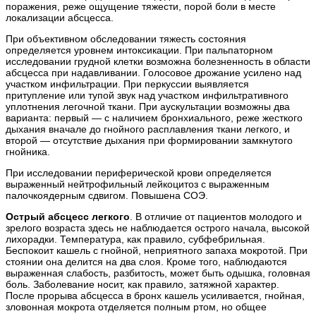
поражения, реже ощущение тяжести, порой боли в месте
локализации абсцесса.
При объективном обследовании тяжесть состояния
определяется уровнем интоксикации. При пальпаторном
исследовании грудной клетки возможна болезненность в области
абсцесса при надавливании. Голосовое дрожание усилено над
участком инфильтрации. При перкуссии выявляется
притупление или тупой звук над участком инфильтративного
уплотнения легочной ткани. При аускультации возможны два
варианта: первый — с наличием бронхиального, реже жесткого
дыхания вначале до гнойного расплавления ткани легкого, и
второй — отсутствие дыхания при формировании замкнутого
гнойника.
При исследовании периферической крови определяется
выраженный нейтрофильный лейкоцитоз с выраженным
палочкоядерным сдвигом. Повышена СОЭ.
Острый абсцесс легкого
. В отличие от пациентов молодого и
зрелого возраста здесь не наблюдается острого начала, высокой
лихорадки. Температура, как правило, субфебрильная.
Беспокоит кашель с гнойной, неприятного запаха мокротой. При
стоянии она делится на два слоя. Кроме того, наблюдаются
выраженная слабость, разбитость, может быть одышка, головная
боль. Заболевание носит, как правило, затяжной характер.
После прорыва абсцесса в бронх кашель усиливается, гнойная,
зловонная мокрота отделяется полным ртом, но общее