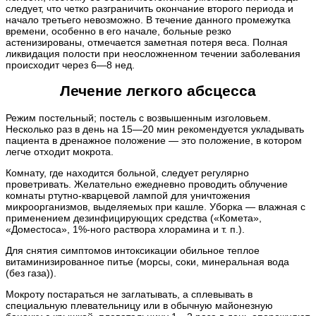
следует, что четко разграничить окончание второго периода и
начало третьего невозможно. В течение данного промежутка
времени, особенно в его начале, больные резко
астенизированы, отмечается заметная потеря веса. Полная
ликвидация полости при неосложненном течении заболевания
происходит через 6—8 нед.
Лечение легкого абсцесса
Режим постельный; постель с возвышенным изголовьем.
Несколько раз в день на 15—20 мин рекомендуется укладывать
пациента в дренажное положение — это положение, в котором
легче отходит мокрота.
Комнату, где находится больной, следует регулярно
проветривать. Желательно ежедневно проводить облучение
комнаты ртутно-кварцевой лампой для уничтожения
микроорганизмов, выделяемых при кашле. Уборка — влажная с
применением дезинфицирующих средства («Комета»,
«Доместоса», 1%-ного раствора хлорамина и т. п.).
Для снятия симптомов интоксикации обильное теплое
витаминизированное питье (морсы, соки, минеральная вода
(без газа)).
Мокроту постараться не заглатывать, а сплевывать в
специальную плевательницу или в обычную майонезную