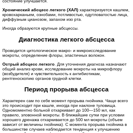
состояние улучшается.
Хронический абсцесс легкого (ХАЛ)
характеризуется кашлем,
кровохарканьем, ознобами, потливостью, одутловатостью лица,
диффузным цианозом, запахом изо рта.
Иногда образуются крупные абсцессы.
Диагностика легкого абсцесса
Проводится цитологическое макро- и микроисследование
мокроты, определение флоры, эластичных волокон.
Острый абсцесс легкого
. Для уточнения диагноза назначают
общий анализ крови, исследование мокроты на микрофлору
(возбудителя) и чувствительность к антибиотикам,
рентгеноскопию органов грудной клетки.
Период прорыва абсцесса
Характерен сам по себе момент прорыва гнойника. Чаще всего
это происходит при кашле, иногда при наклоне туловища.
Одномоментно больной отхаркивает до 100—150 мл, как
правило, зловонной мокроты. В ближайшие сутки при условии
хорошего дренажа отхаркивается до 500 мл мокроты (объем
зависит от величины гнойника). С момента прорыва гнойника в
большинстве случаев наблюдается тенденция к улучшению