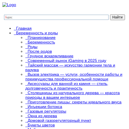
Главная
Беременность и роды
Планирование
Беременность
Роды
После родов
Грудное вскармливание
Современный рынок iGaming в 2025 году
Тайский массаж — искусство гармонии тела и
разума
Вызов электрика — услуги, особенности работы и
преимущества профессиональной помощи
Аксессуары для ванной из камня — стиль,
долговечность и практичность
Столешницы из натурального дерева — красота
природы в вашем интерьере
Приготовление пиццы: секреты идеального вкуса
Инъекции ботокса
Газовые регуляторы
Окна из дерева
Домовой газорегуляторный пункт
Букеты цветов