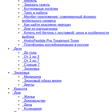
Мебель
Заказать газель
Коттеджные посёлки
Таро и работа
Мелбет приложение: современный формат
мобильного сервиса
Как найти красивую девушку
Дом из ракушечника
Купить куб бетона с доставкой: цена и особенности
выбора
HydroPeptide Pre Treatment Toner
Платформы контейнеризации в россии
Дети
До года
От 1 до 3
От 3 до 7
Старше 7
Здоровье
Здоровье
Медицина
Здоровый образ жизни
Диеты
Красота
Дом
Жилье
Домоводство
Дача
Кулинария