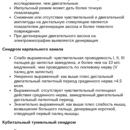
исследовании, чем двигательные.
Импульсный режим может дать более точную
локализацию.
Снижение или отсутствие чувствительной и двигательной
амплитуды на дистальную стимуляцию является
показателем дегенерации аксона и более тяжелого
повреждения.
При дегенерации двигательного аксона на
электромиографии выявляется денервация.
Синдром карпального канала
Слабо выраженный: чувствительная проводимость I, II, III
пальцев до запястья замедлена, и более чем на 10 м/с
медленней, чем проводимость по локтевому нерву (V
палец для запястья).
Умеренно выраженный: как выше плюс дистальный
двигательный латентный период срединного нерва >4,5
мсек.
Выраженный: отсутствует чувствительный потенциал
действия срединного нерва, замедленный двигательный
дистальный латентный период.
Значительно выраженный: как выше плюс слабость мышц
возвышения большого пальца, денервация короткой,
отводящей первый палец мышцы.
Кубитальный туннельный синдром