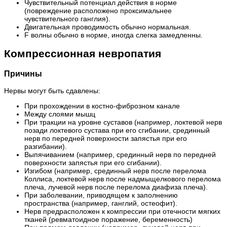
Чувствительный потенциал действия в норме
(повреждение расположено проксимальнее
чувствительного ганглия).
Двигательная проводимость обычно нормальная.
F волны обычно в норме, иногда слегка замедленны.
Компрессионная невропатия
Причины
Нервы могут быть сдавлены:
При прохождении в костно-фиброзном канале
Между слоями мышц
При тракции на уровне суставов (например, локтевой нерв
позади локтевого сустава при его сгибании, срединный
нерв по передней поверхности запястья при его
разгибании).
Выпячиванием (например, срединный нерв по передней
поверхности запястья при его сгибании).
Изгибом (например, срединный нерв после перелома
Коллиса, локтевой нерв после надмыщелкового перелома
плеча, лучевой нерв после перелома диафиза плеча).
При заболевании, приводящем к заполнению
пространства (например, ганглий, остеофит).
Нерв предрасположен к компрессии при отечности мягких
тканей (ревматоидное поражение, беременность)