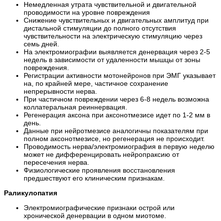
Немедленная утрата чувствительной и двигательной
проводимости на уровне повреждения
Снижение чувствительных и двигательных амплитуд при
дистальной стимуляции до полного отсутствия
чувствительности на электрическую стимуляцию через
семь дней.
На электромиографии выявляется денервация через 2-5
недель в зависимости от удаленности мышцы от зоны
повреждения.
Регистрации активности мотонейронов при ЭМГ указывает
на, по крайней мере, частичное сохранение
непрерывности нерва.
При частичном повреждении через 6-8 недель возможна
коллатеральная реиннервация.
Регенерация аксона при аксонотмезисе идет по 1-2 мм в
день.
Данные при нейротмезисе аналогичны показателям при
полном аксонотмезисе, но регенерация не происходит.
Проводимость нерва/электромиография в первую неделю
может не дифференцировать нейропраксию от
пересечения нерва.
Физиологические проявления восстановления
предшествуют его клиническим признакам.
Раликулопатия
Электромиографические признаки острой или
хронической денервации в одном миотоме.