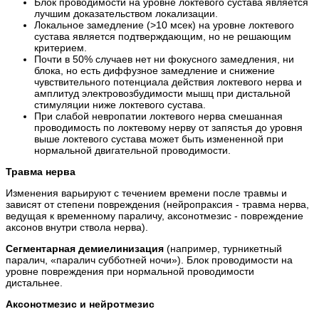
Блок проводимости на уровне локтевого сустава является
лучшим доказательством локализации.
Локальное замедление (>10 мсек) на уровне локтевого
сустава является подтверждающим, но не решающим
критерием.
Почти в 50% случаев нет ни фокусного замедления, ни
блока, но есть диффузное замедление и снижение
чувствительного потенциала действия локтевого нерва и
амплитуд электровозбудимости мышц при дистальной
стимуляции ниже локтевого сустава.
При слабой невропатии локтевого нерва смешанная
проводимость по локтевому нерву от запястья до уровня
выше локтевого сустава может быть измененной при
нормальной двигательной проводимости.
Травма нерва
Изменения варьируют с течением времени после травмы и
зависят от степени повреждения (нейропраксия - травма нерва,
ведущая к временному параличу, аксонотмезис - повреждение
аксонов внутри ствола нерва).
Сегментарная демиелинизация
(например, турникетный
паралич, «паралич субботней ночи»). Блок проводимости на
уровне повреждения при нормальной проводимости
дистальнее.
Аксонотмезис и нейротмезис