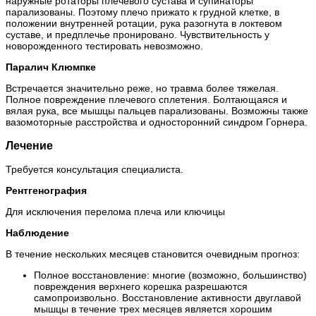
наружные ротаторы плечевого сустава и супинаторы
парализованы. Поэтому плечо прижато к грудной клетке, в
положении внутренней ротации, рука разогнута в локтевом
суставе, и предплечье пронировано. Чувствительность у
новорожденного тестировать невозможно.
Паралич Клюмпке
Встречается значительно реже, но травма более тяжелая.
Полное повреждение плечевого сплетения. Болтающаяся и
вялая рука, все мышцы пальцев парализованы. Возможны также
вазомоторные расстройства и односторонний синдром Горнера.
Лечение
Требуется консультация специалиста.
Рентгенография
Для исключения перелома плеча или ключицы
Наблюдение
В течение нескольких месяцев становится очевидным прогноз:
Полное восстановление: многие (возможно, большинство)
повреждения верхнего корешка разрешаются
самопроизвольно. Восстановление активности двуглавой
мышцы в течение трех месяцев является хорошим