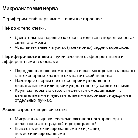
Микроанатомия нерва
Периферический нерв имеет типичное строение.
Нейрон
: тело клетки.
Двигательные нервные клетки находятся в передних рогах
спинного мозга
Чувствительные - в узлах (ганглионах) задних корешков.
Периферический нерв
: пучки аксонов с эфферентными и
афферентными волокнами.
Передающие псевдомоторные и вазомоторные волокна от
ганглионарных клеток в симпатической цепочке
Некоторые нервы являются преимущественно
двигательными или преимущественно чувствительными.
Крупные нервные стволы являются смешанными - с
двигательными и чувствительными аксонами, идущими в
отдельных пучках.
Аксон
: отросток нервной клетки.
Микроканальцевая система аксонального траспорта
является и антеградной и ретроградной.
Бывают миелинизированными или, чаще,
немиелинизированными.