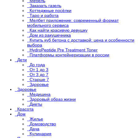
Мебель
Заказать газель
Коттеджные посёлки
Таро и работа
Мелбет приложение: современный формат
мобильного сервиса
Как найти красивую девушку
Дом из ракушечника
Купить куб бетона с доставкой: цена и особенности
выбора
HydroPeptide Pre Treatment Toner
Платформы контейнеризации в россии
Дети
До года
От 1 до 3
От 3 до 7
Старше 7
Здоровье
Здоровье
Медицина
Здоровый образ жизни
Диеты
Красота
Дом
Жилье
Домоводство
Дача
Кулинария