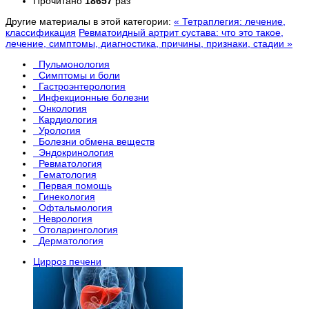
Прочитано
18657
раз
Другие материалы в этой категории:
« Тетраплегия: лечение,
классификация
Ревматоидный артрит сустава: что это такое,
лечение, симптомы, диагностика, причины, признаки, стадии »
Пульмонология
Симптомы и боли
Гастроэнтерология
Инфекционные болезни
Онкология
Кардиология
Урология
Болезни обмена веществ
Эндокринология
Ревматология
Гематология
Первая помощь
Гинекология
Офтальмология
Неврология
Отоларингология
Дерматология
Цирроз печени