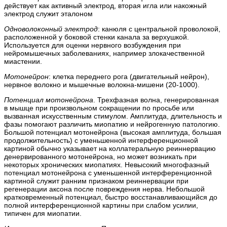
действует как активный электрод, вторая игла или накожный
электрод служит эталоном
Одноволоконный электрод
: канюля с центральной проволокой,
расположенной у боковой стенки канала за верхушкой.
Используется для оценки нервного возбуждения при
нейромышечных заболеваниях, например злокачественной
миастении.
Мотонейрон
: клетка переднего рога (двигательный нейрон),
нервное волокно и мышечные волокна-мишени (20-1000).
Потенциал мотонейрона
. Трехфазная волна, генерированная
в мышце при произвольном сокращении по просьбе или
вызванная искусственным стимулом. Амплитуда, длительность и
фазы помогают различить миопатию и нейрогенную патологию.
Большой потенциал мотонейрона (высокая амплитуда, большая
продолжительность) с уменьшенной интерференционной
картиной обычно указывает на коллатеральную реиннервацию
денервированного мотонейрона, но может возникать при
некоторых хронических миопатиях. Невысокий многофазный
потенциал мотонейрона с уменьшенной интерференционной
картиной служит ранним признаком реиннервации при
регенерации аксона после повреждения нерва. Небольшой
кратковременный потенциал, быстро восстанавливающийся до
полной интерференционной картины при слабом усилии,
типичен для миопатии.