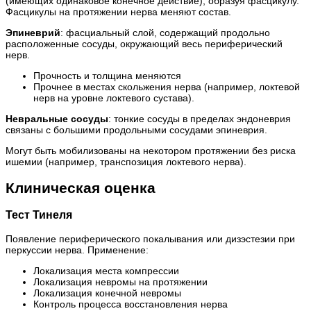
(имеющих одинаковое конечное действие), образуя фасцикулу.
Фасцикулы на протяжении нерва меняют состав.
Эпиневрий
: фасциальный слой, содержащий продольно
расположенные сосуды, окружающий весь периферический
нерв.
Прочность и толщина меняются
Прочнее в местах скольжения нерва (например, локтевой
нерв на уровне локтевого сустава).
Невральные сосуды
: тонкие сосуды в пределах эндоневрия
связаны с большими продольными сосудами эпиневрия.
Могут быть мобилизованы на некотором протяжении без риска
ишемии (например, транспозиция локтевого нерва).
Клиническая оценка
Тест Тинеля
Появление периферического покалывания или дизэстезии при
перкуссии нерва. Применение:
Локализация места компрессии
Локализация невромы на протяжении
Локализация конечной невромы
Контроль процесса восстановления нерва