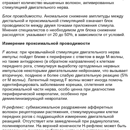
отражает количество мышечных волокон, активированных
стимуляцией двигательного нерва.
Блок проводимости
. Аномальное снижение амплитуды между
дистальной и проксимальной стимуляцией означает блок
проводимости между двумя точками приложения стимула.
Мнения специалистов о необходимом для блока снижении
расходятся: указывают от 20 до 50%, в зависимости от условий.
Измерение проксимальной проводимости
F волна
: при чрезвычайной стимуляции двигательного нерва
импульс пойдет ближе к периферии с ответом в виде М-волны,
но также антидромно (в обратном направлении) к клеткам
переднего рога, стимулируя выработку ортодомных нервных
импульсов некоторыми двигательными нейронами, что вызывает
вторичную, позднюю и более слабую двигательную реакцию (5%
от М волны). Латентный период F волны может иногда помочь
идентифицировать заболевание корешка, сплетения или
проксимальной части нерва, особо ценна при диагностике
периферической невропатии, особенно при
демиелинизирующей невропатии.
Н-рефлекс
: субмаксимальное раздражение афферетных
волокон рецепторами растяжения, стимулирующими клетки
передних рогов с поддающейся измерению двигательной
реакцией. Отсутствует или замедленный при радикулопатии,
полиневропатии. На верхней конечности Н-рефлекс может быть