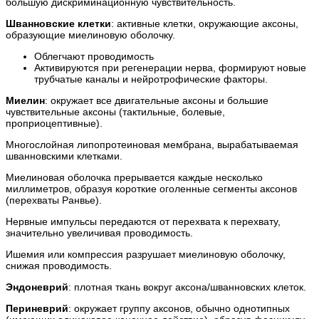
большую дискриминационную чувствительность.
Шванновские клетки
: активные клетки, окружающие аксоны,
образующие миелиновую оболочку.
Облегчают проводимость
Активируются при регенерации нерва, формируют новые
трубчатые каналы и нейротрофические факторы.
Миелин
: окружает все двигательные аксоны и большие
чувствительные аксоны (тактильные, болевые,
проприоцептивные).
Многослойная липопротеиновая мембрана, вырабатываемая
шванновскими клетками.
Миелиновая оболочка прерывается каждые несколько
миллиметров, образуя короткие оголенные сегменты аксонов
(перехваты Ранвье).
Нервные импульсы передаются от перехвата к перехвату,
значительно увеличивая проводимость.
Ишемия или компрессия разрушает миелиновую оболочку,
снижая проводимость.
Эндоневрий
: плотная ткань вокруг аксона/шванновских клеток.
Периневрий
: окружает группу аксонов, обычно однотипных