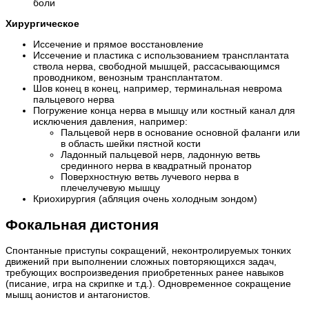
боли
Хирургическое
Иссечение и прямое восстановление
Иссечение и пластика с использованием трансплантата
ствола нерва, свободной мышцей, рассасывающимся
проводником, венозным трансплантатом.
Шов конец в конец, например, терминальная неврома
пальцевого нерва
Погружение конца нерва в мышцу или костный канал для
исключения давления, например:
Пальцевой нерв в основание основной фаланги или
в область шейки пястной кости
Ладонный пальцевой нерв, ладонную ветвь
срединного нерва в квадратный пронатор
Поверхностную ветвь лучевого нерва в
плечелучевую мышцу
Криохирургия (абляция очень холодным зондом)
Фокальная дистония
Спонтанные приступы сокращений, неконтролируемых тонких
движений при выполнении сложных повторяющихся задач,
требующих воспроизведения приобретенных ранее навыков
(писание, игра на скрипке и т.д.). Одновременное сокращение
мышц аонистов и антагонистов.