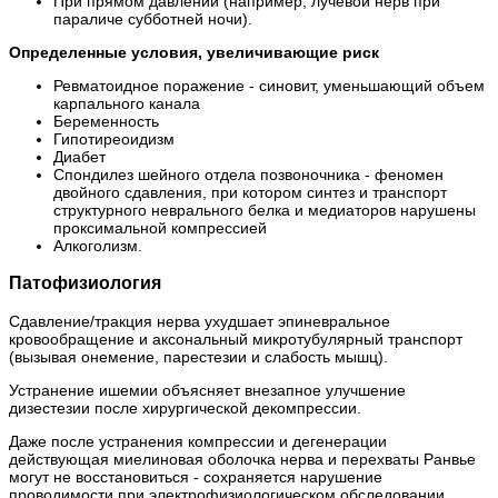
При прямом давлении (например, лучевой нерв при
параличе субботней ночи).
Определенные условия, увеличивающие риск
Ревматоидное поражение - синовит, уменьшающий объем
карпального канала
Беременность
Гипотиреоидизм
Диабет
Спондилез шейного отдела позвоночника - феномен
двойного сдавления, при котором синтез и транспорт
структурного неврального белка и медиаторов нарушены
проксимальной компрессией
Алкоголизм.
Патофизиология
Сдавление/тракция нерва ухудшает эпиневральное
кровообращение и аксональный микротубулярный транспорт
(вызывая онемение, парестезии и слабость мышц).
Устранение ишемии объясняет внезапное улучшение
дизестезии после хирургической декомпрессии.
Даже после устранения компрессии и дегенерации
действующая миелиновая оболочка нерва и перехваты Ранвье
могут не восстановиться - сохраняется нарушение
проводимости при электрофизиологическом обследовании,