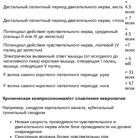
<
Дистальный латентный период двигательного нерва, кисть
4,5
мсек
< 7
Дистальный латентный период двигательного нерва, стопа
мсек
<
Потенциал действия чувствительного нерва, срединный
4,5
(пальцы II или III до запястья)
мсек
Потенциал действия чувствительного нерва, локтевой (V
<7
палец до запястья)
мсек
Электрически вызванный ответ мышцы (от исходного до
> 5
негативного пика) короткая мышца, отводящая I палец,
мВ
мышца, отводящая V палец
< 31
F волна самого короткого латентного периода: рука
мсек
< 57
F волна самого короткого латентного периода: нога
мсек
Хроническая компрессионная/от славления невропатия
Например, синдром карпального канала, кубитальный
туннельный синдром
Низкая скорость проводимости чувствительного и
двигательного нерва и/или блок проводимости на уровне
повреждения.
Сенсорные волокна более чувствительны при