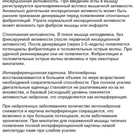
Инсерционная активность
. При введении иглы в мышцу
регистрируется кратковременный всплеск мышечной активности.
Аномально длительная инсерционная активность может быть
ранним признаком денервации перед появлением спонтанных
фибрилляций. Утрата нормальной инсерционной активности
может возникать при фиброзе мышцы или инфаркте.
Спонтанная активность
. В покое мышца неподвижна, без
фиксируемой активности (после первичной инсерционной
активности). После денервации (через 2-5 недель) появляются
потенциалы фибрилляции и положительные острые волны. При
удачной реиннервации они не появляются. Фибрилляция и
положительные острые волны возможны и при некоторых
миопатиях.
Интерференционная картина
. Мотонейроны
восстанавливаются в большем объеме по мере возрастания
необходимой сократительной способности. При полном усилии
двигательные единицы становятся не различимыми из-за их
множества, и базовый (исходный) уровень сменяется
активностью нейронов, что определяется как интерференция.
При нейрогенных заболеваниях количество мотонейронов
снижается и картина интерференции сокращается, что
возможно и при большом потенциале, если заболевание
хроническое. При миопатии для пораженной мышцы типично
появление полной интерференционной картины низкой
амплитуды паже при слабом усилии.