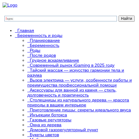
Главная
Беременность и роды
Планирование
Беременность
Роды
После родов
Грудное вскармливание
Современный рынок iGaming в 2025 году
Тайский массаж — искусство гармонии тела и
разума
Вызов электрика — услуги, особенности работы и
преимущества профессиональной помощи
Аксессуары для ванной из камня — стиль,
долговечность и практичность
Столешницы из натурального дерева — красота
природы в вашем интерьере
Приготовление пиццы: секреты идеального вкуса
Инъекции ботокса
Газовые регуляторы
Окна из дерева
Домовой газорегуляторный пункт
Букеты цветов