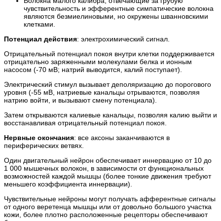
Волокна малого калибра, отвечающие за грубую
чувствительность и эфферентные симпатические волокна
являются безмиелиновыми, но окружены шванновскими
клетками.
Потенциал действия
: электрохимический сигнал.
Отрицательный потенциал покоя внутри клетки поддерживается
отрицательно заряженными молекулами белка и ионным
насосом (-70 мВ; натрий выводится, калий поступает).
Электрический стимул вызывает деполяризацию до порогового
уровня (-55 мВ, натриевые канальцы отрываются, позволяя
натрию войти, и вызывают смену потенциала).
Затем открываются калиевые канальцы, позволяя калию выйти и
восстанавливая отрицательный потенциал покоя.
Нервные окончания
: все аксоны заканчиваются в
периферических ветвях.
Один двигательный нейрон обеспечивает иннервацию от 10 до
1 000 мышечных волокон, в зависимости от функциональных
возможностей каждой мышцы (более тонкие движения требуют
меньшего коэффициента иннервации).
Чувствительные нейроны могут получать афферентные сигналы
от одного веретенца мышцы или от довольно большого участка
кожи, более плотно расположенные рецепторы обеспечивают