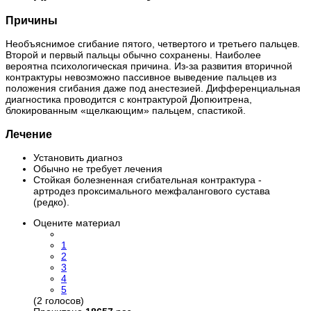
Причины
Необъяснимое сгибание пятого, четвертого и третьего пальцев.
Второй и первый пальцы обычно сохранены. Наиболее
вероятна психологическая причина. Из-за развития вторичной
контрактуры невозможно пассивное выведение пальцев из
положения сгибания даже под анестезией. Дифференциальная
диагностика проводится с контрактурой Дюпюитрена,
блокированным «щелкающим» пальцем, спастикой.
Лечение
Установить диагноз
Обычно не требует лечения
Стойкая болезненная сгибательная контрактура -
артродез проксимального межфалангового сустава
(редко).
Оцените материал
1
2
3
4
5
(2 голосов)