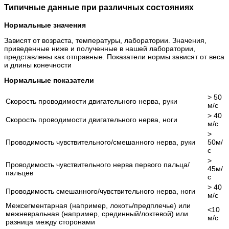
Типичные данные при различных состояниях
Нормальные значения
Зависят от возраста, температуры, лаборатории. Значения,
приведенные ниже и полученные в нашей лаборатории,
представлены как отправные. Показатели нормы зависят от веса
и длины конечности
Нормальные показатели
> 50
Скорость проводимости двигательного нерва, руки
м/с
> 40
Скорость проводимости двигательного нерва, ноги
м/с
>
Проводимость чувствительного/смешанного нерва, руки
50м/
с
>
Проводимость чувствительного нерва первого пальца/
45м/
пальцев
с
> 40
Проводимость смешанного/чувствительного нерва, ноги
м/с
Межсегментарная (например, локоть/предплечье) или
<10
межневральная (например, срединный/локтевой) или
м/с
разница между сторонами