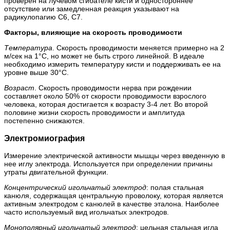
проверен на лучевом сгибателе кисти и одностороннее
отсутствие или замедленная реакция указывают на
радикулопагию С6, С7.
Факторы, влияющие на скорость проводимости
Температура
. Скорость проводимости меняется примерно на 2
м/сек на 1°С, но может не быть строго линейной. В идеале
необходимо измерить температуру кисти и поддерживать ее на
уровне выше 30°С.
Возраст
. Скорость проводимости нерва при рождении
составляет около 50% от скорости проводимости взрослого
человека, которая достигается к возрасту 3-4 лет. Во второй
половине жизни скорость проводимости и амплитуда
постепенно снижаются.
Электромиография
Измерение электрической активности мышцы через введенную в
нее иглу электрода. Используется при определении причины
утраты двигательной функции.
Концентрический игольчатый электрод
: полая стальная
канюля, содержащая центральную проволоку, которая является
активным электродом с канюлей в качестве эталона. Наиболее
часто используемый вид игольчатых электродов.
Монополярный игольчатый электрод
: цельная стальная игла