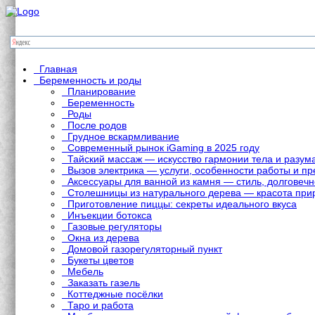
Главная
Беременность и роды
Планирование
Беременность
Роды
После родов
Грудное вскармливание
Современный рынок iGaming в 2025 году
Тайский массаж — искусство гармонии тела и разум
Вызов электрика — услуги, особенности работы и 
Аксессуары для ванной из камня — стиль, долговечн
Столешницы из натурального дерева — красота при
Приготовление пиццы: секреты идеального вкуса
Инъекции ботокса
Газовые регуляторы
Окна из дерева
Домовой газорегуляторный пункт
Букеты цветов
Мебель
Заказать газель
Коттеджные посёлки
Таро и работа