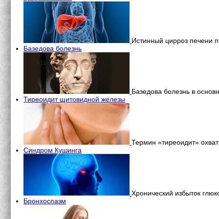
Истинный цирроз печени п
Базедова болезнь
Базедова болезнь в осно
Тиреоидит щитовидной железы
Термин «тиреоидит» охва
Синдром Кушинга
Хронический избыток глюк
Бронхоспазм