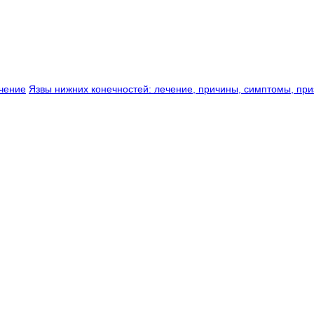
ечение
Язвы нижних конечностей: лечение, причины, симптомы, при