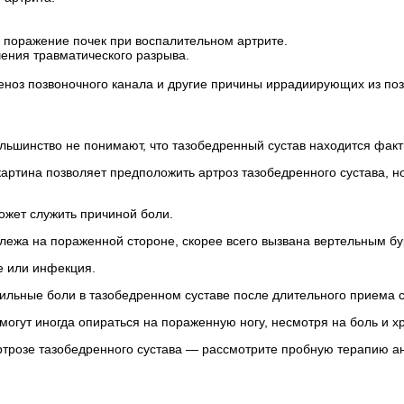
 поражение почек при воспалительном артрите.
ения травматического разрыва.
еноз позвоночного канала и другие причины иррадиирующих из по
ьшинство не понимают, что тазобедренный сустав находится факти
артина позволяет предположить артроз тазобедренного сустава, но
ожет служить причиной боли.
ежа на пораженной стороне, скорее всего вызвана вертельным бу
е или инфекция.
сильные боли в тазобедренном суставе после длительного приема 
огут иногда опираться на пораженную ногу, несмотря на боль и х
артрозе тазобедренного сустава — рассмотрите пробную терапию а