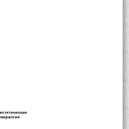
естетическая
мералгия