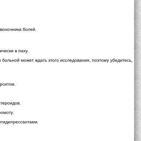
звоночника болей.
чески в паху.
 больной может ждать этого исследования, поэтому убедитесь,
рситом.
стероидов.
ромоту.
нтидепрессантами.