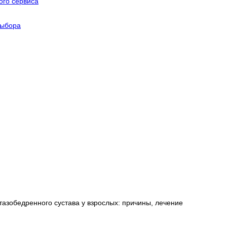
го сервиса
выбора
 тазобедренного сустава у взрослых: причины, лечение