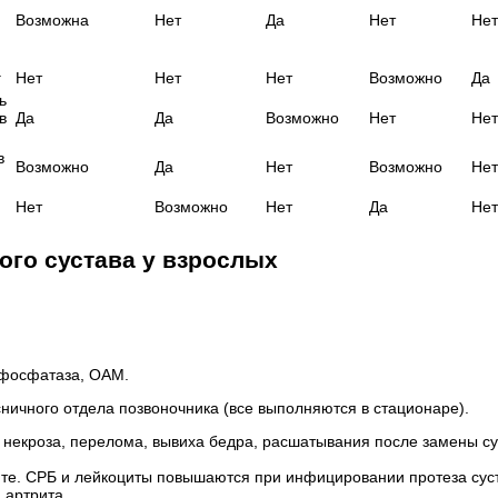
Возможна
Нет
Да
Нет
Нет
г
Нет
Нет
Нет
Возможно
Да
ь
в
Да
Да
Возможно
Нет
Нет
в
Возможно
Да
Нет
Возможно
Нет
Нет
Возможно
Нет
Да
Нет
ого сустава у взрослых
 фосфатаза, ОАМ.
сничного отдела позвоночника (все выполняются в стационаре).
 некроза, перелома, вывиха бедра, расшатывания после замены су
те. СРБ и лейкоциты повышаются при инфицировании протеза сус
 артрита.