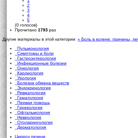
1
2
3
4
5
(0 голосов)
Прочитано
1793
раз
Другие материалы в этой категории:
« Боль в колене: причины, л
Пульмонология
Симптомы и боли
Гастроэнтерология
Инфекционные болезни
Онкология
Кардиология
Урология
Болезни обмена веществ
Эндокринология
Ревматология
Гематология
Первая помощь
Гинекология
Офтальмология
Неврология
Отоларингология
Дерматология
Цирроз печени