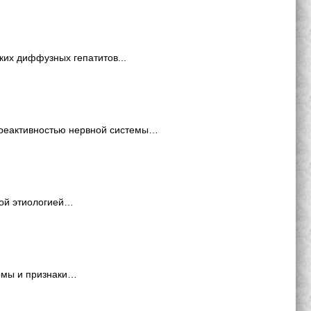
их диффузных гепатитов...
 реактивностью нервной системы…
ной этиологией…
томы и признаки…