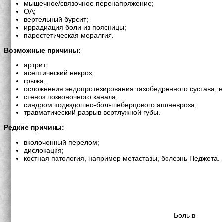
мышечное/связочное перенапряжение;
OA;
вертельный бурсит;
иррадиация боли из поясницы;
парестетическая мералгия.
Возможные причины:
артрит;
асептический некроз;
грыжа;
осложнения эндопротезирования тазобедренного сустава,
стеноз позвоночного канала;
синдром подвздошно-большеберцового апоневроза;
травматический разрыв вертлужной губы.
Редкие причины:
вколоченный перелом;
дислокация;
костная патология, например метастазы, болезнь Педжета.
Боль в