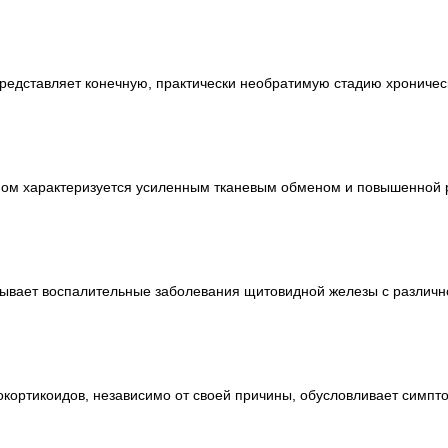
редставляет конечную, практически необратимую стадию хроническ
вном характеризуется усиленным тканевым обменом и повышенной
тывает воспалительные заболевания щитовидной железы с различ
окортикоидов, независимо от своей причины, обусловливает симп