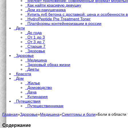
Мелбет приложение: современный формат мобильно
Как найти красивую девушку
Дом из ракушечника
Купить куб бетона с доставкой: цена и особенности 
HydroPeptide Pre Treatment Toner
Платформы контейнеризации в россии
Дети
До года
От 1 до 3
От 3 до 7
Старше 7
Здоровье
Здоровье
Медицина
Здоровый образ жизни
Диеты
Красота
Дом
Жилье
Домоводство
Дача
Кулинария
Путешествия
Путешествинникам
Главная
»
Здоровье
»
Медицина
»
Симптомы и боли
»
Боли в области
Содержание