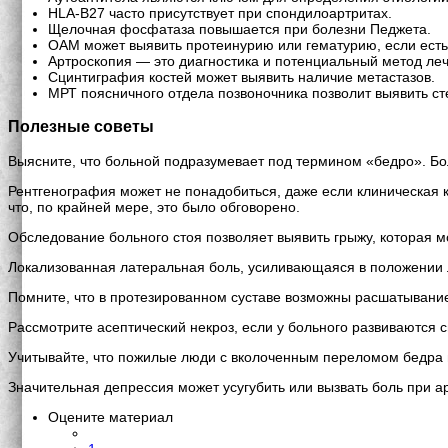
HLA-B27 часто присутствует при спондилоартритах.
Щелочная фосфатаза повышается при болезни Педжета.
ОАМ может выявить протеинурию или гематурию, если есть
Артроскопия — это диагностика и потенциальный метод леч
Сцинтиграфия костей может выявить наличие метастазов.
МРТ поясничного отдела позвоночника позволит выявить ст
Полезные советы
Выясните, что больной подразумевает под термином «бедро». Бол
Рентгенография может не понадобиться, даже если клиническая к
что, по крайней мере, это было обговорено.
Обследование больного стоя позволяет выявить грыжу, которая м
Локализованная латеральная боль, усиливающаяся в положении л
Помните, что в протезированном суставе возможны расшатывани
Рассмотрите асептический некроз, если у больного развиваются 
Учитывайте, что пожилые люди с вколоченным переломом бедра м
Значительная депрессия может усугубить или вызвать боль при 
Оцените материал