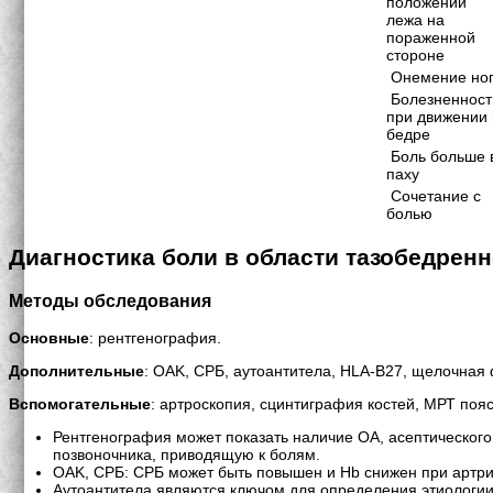
положении
лежа на
пораженной
стороне
Онемение но
Болезненност
при движении 
бедре
Боль больше 
паху
Сочетание с
болью
Диагностика боли в области тазобедренн
Методы обследования
Основные
: рентгенография.
Дополнительные
: OAK, СРБ, аутоантитела, HLA-B27, щелочная
Вспомогательные
: артроскопия, сцинтиграфия костей, МРТ поя
Рентгенография может показать наличие OA, асептического
позвоночника, приводящую к болям.
OAK, СРБ: СРБ может быть повышен и Hb снижен при артри
Аутоантитела являются ключом для определения этиологии