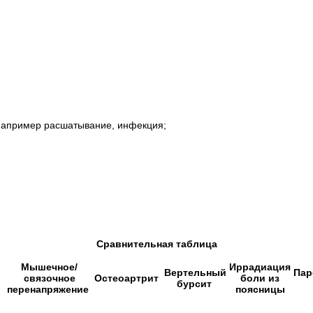
 например расшатывание, инфекция;
Сравнительная таблица
Мышечное/
Иррадиация
Вертельный
Пар
связочное
Остеоартрит
боли из
бурсит
перенапряжение
поясницы