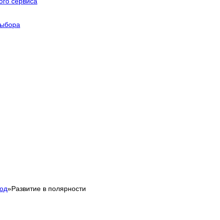
го сервиса
выбора
од
»
Развитие в полярности