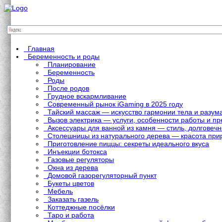
Главная
Беременность и роды
Планирование
Беременность
Роды
После родов
Грудное вскармливание
Современный рынок iGaming в 2025 году
Тайский массаж — искусство гармонии тела и разум
Вызов электрика — услуги, особенности работы и 
Аксессуары для ванной из камня — стиль, долговечн
Столешницы из натурального дерева — красота при
Приготовление пиццы: секреты идеального вкуса
Инъекции ботокса
Газовые регуляторы
Окна из дерева
Домовой газорегуляторный пункт
Букеты цветов
Мебель
Заказать газель
Коттеджные посёлки
Таро и работа