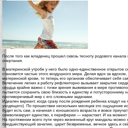
После того как младенец прошел сквозь тесноту родового канала
очертания.
В материнской утробе у него было одно-единственное открытое с
становится частью этого воздушного мира. Делая вдох за вдохом
материнской крови, то теперь его организм обеспечивает себя са
Включение легких в работу рефлекторно вызывает закрытие серде
сердца крайне важно с точки зрения выживания в мире противопо
пытается сохранить свою близость к единству и потустороннему на
противоречивый мир с его сложными задачами.
Идеален вариант, когда сразу после рождения ребенка кладут на
уходящего). По прошествии нескольких месяцев это ощущение исче
будет есть сам, а начиная с юношеского возраста и вовсе приуч
символизирует единство, к периферии — нарастает. И на момент
На протяжении всего пути через жизненный круг мандалы можно н
предшествующий зачатию, царит безвременье, вечное здесь и сей