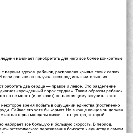
следний начинает приобретать для него все более конкретные
е с первым вдохом ребенок, расправляя крылья своих легких,
 И если раньше он получал кислород исключительно из
ют работать два сердца — правое и левое. Это разделение
у диагноз «врожденный порок сердца». Таким образом ребенок
что он не может (и не хочет) по-настоящему вступить в этот
ще некоторое время побыть в ощущении единства (постепенно
уди. Сейчас его хотя бы кормят. Но в конце концов он должен
рамках паттерна мандалы жизни — от центра, который
но набирает все большую и большую скорость. В период,
нты экстатического переживания близости к единству в самом