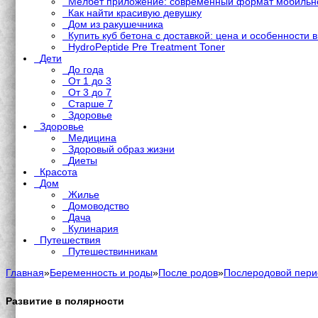
Мелбет приложение: современный формат мобильно
Как найти красивую девушку
Дом из ракушечника
Купить куб бетона с доставкой: цена и особенности 
HydroPeptide Pre Treatment Toner
Дети
До года
От 1 до 3
От 3 до 7
Старше 7
Здоровье
Здоровье
Медицина
Здоровый образ жизни
Диеты
Красота
Дом
Жилье
Домоводство
Дача
Кулинария
Путешествия
Путешествинникам
Главная
»
Беременность и роды
»
После родов
»
Послеродовой пери
Развитие в полярности