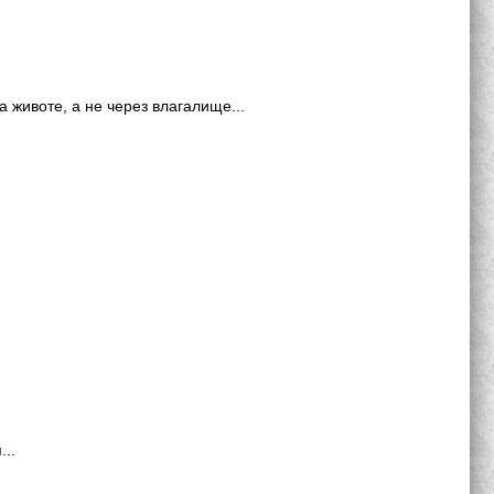
 животе, а не через влагалище...
…
..