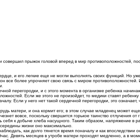
 и совершил прыжок головой вперед в мир противоположностей, по
ердце, и его легкие еще не могли выполнять своих функций. Но уж
, он все более упрочняет свою связь с миром противоположностей.
м.
чной перегородки, и с этого момента в организме ребенка начина
ложностей. Если же этого не произойдет, то медики ставят ребенк
чалу. Если у него нет такой сердечной перегородки, это означает, 
 грудь матери, и она кормит его; в этом случае младенец может е
знет вовсе, поскольку свершится горькое таинство отлучения от гр
ать себя к добыче хлеба насущного. Таким образом, напряжение в 
 середины жизни оно максимально.
аблюдать, как долго тянется время поначалу и как впоследствии о
час. Девять месяцев в утробе матери проходят медленно, а в моме