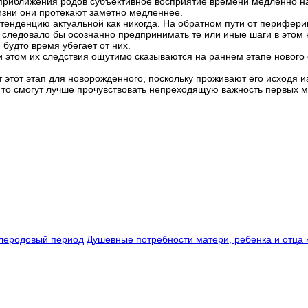
е приближения родов субъективное восприятие времени медленно 
изни они протекают заметно медленнее.
тенденцию актуальной как никогда. На обратном пути от перифери
следовало бы осознанно предпринимать те или иные шаги в этом н
будто время убегает от них.
 этом их следствия ощутимо сказываются на раннем этапе нового 
этот этап для новорожденного, поскольку проживают его исходя из
, то смогут лучше прочувствовать непреходящую важность первых м
слеродовый период
Душевные потребности матери, ребенка и отца 