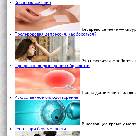
Кесарево сечение
Кесарево сечение — хирург
Послеродовая депрессия, как бороться?
Это психическое заболева
Процесс оплодотворения яйцеклетки
После достижения половой
Искусственное оплодотворение
В настоящее время у моло
Гестоз при беременности