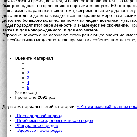
начале жизни время, кажется, и вовсе останавливается. По мер
быстрее, однако по сравнению с первыми месяцами 50-го года ж
Наша жизнь наращивает свой темп; современный мир делает эту 
действительно должно замедляться, по крайней мере, нам самим 
довольно большого количества пожилых людей возникает чувство, 
Роды подводят итог беременности и знаменуют ее окончание. При
важна и для новорожденного, и для его матери.
Взрослые зачастую не осознают, сколь решающее значение имеет 
как субъективно медленно текло время в их собственном детстве
Оцените материал
1
2
3
4
5
(0 голосов)
Прочитано
2091
раз
Другие материалы в этой категории:
« Антикризисный план из по
Послеродовой период
Проблемы со здоровьем после родов
Фигура после родов
Здоровье после родов