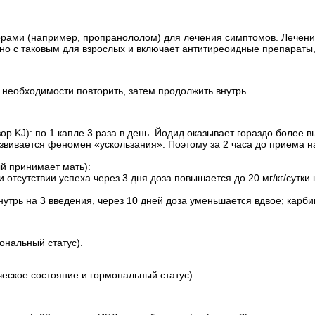
орами (например, пропранололом) для лечения симптомов. Лечени
но с таковым для взрослых и включает антитиреоидные препараты,
 необходимости повторить, затем продолжить внутрь.
вор KJ): по 1 капле 3 раза в день. Йодид оказывает гораздо боле
азвивается феномен «ускользания». Поэтому за 2 часа до приема н
ый принимает мать):
ри отсутствии успеха через 3 дня доза повышается до 20 мг/кг/сутк
нутрь на 3 введения, через 10 дней доза уменьшается вдвое; карбим
ональный статус).
ческое состояние и гормональный статус).