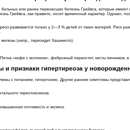
, больных или ранее перенесших болезнь Грейвса, которые имеют
знь Грейвса, как правило, носит временный характер. Однако, пос
иреоз развивается только у 2—3 % детей от таких матерей. Риск р
.
железы (напр., тиреоидит Хашимото).
 Пятна «кофе с молоком», фиброзный периостит, кисты яичников,
 и признаки гипертиреоза у новорожден
блемы с питанием, гипертонию. Другие ранние симптомы представ
тального тиреотоксикоза.
повышенная потливость и эксикоз.
и микроцефалия, высокий лоб с выступающими буграми.