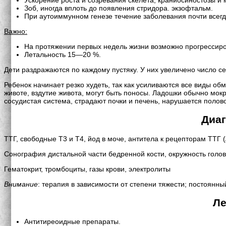
Зоб, иногда вплоть до появления стридора. экзофтальм.
При аутоиммунном генезе течение заболевания почти все
Важно:
На протяжении первых недель жизни возможно прогрессиро
Летальность 15—20 %.
Дети раздражаются по каждому пустяку. У них увеличено число с
Ребенок начинает резко худеть, так как усиливаются все виды о
животе, вздутие живота, могут быть поносы. Ладошки обычно мо
сосудистая система, страдают почки и печень, нарушается поло
Диаг
ТТГ, свободные Т3 и Т4, йод в моче, антитела к рецепторам ТТГ 
Сонография дистальной части бедренной кости, окружность голов
Гематокрит, тромбоциты, газы крови, электролиты
Внимание
: терапия в зависимости от степени тяжести; постоянны
Ле
Антитиреоидные препараты.