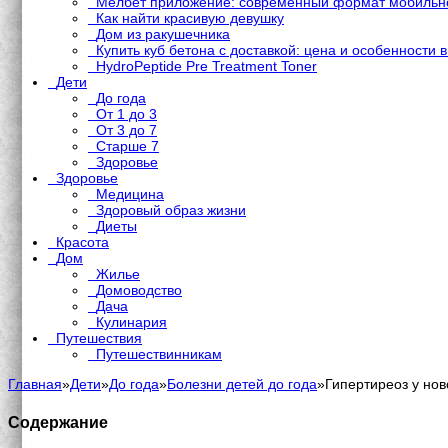
Мелбет приложение: современный формат мобильно
Как найти красивую девушку
Дом из ракушечника
Купить куб бетона с доставкой: цена и особенности 
HydroPeptide Pre Treatment Toner
Дети
До года
От 1 до 3
От 3 до 7
Старше 7
Здоровье
Здоровье
Медицина
Здоровый образ жизни
Диеты
Красота
Дом
Жилье
Домоводство
Дача
Кулинария
Путешествия
Путешествинникам
Главная
»
Дети
»
До года
»
Болезни детей до года
»
Гипертиреоз у но
Содержание