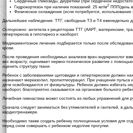
Сердечные гликозиды, диуретики (при сердечной недостаточ
2
Гидрокортизон при наличии показаний: 25 мг/м
ППП/день в/
Физическое охлаждение (если потребуется, использование 
Дальнейшее наблюдение: ТТГ, свободные Т3 и Т4 еженедельно до
Осторожно
: антитела к рецепторам ТТГ (ААРТ; материнские, тр
гипертиреоза в гипотиреоз и наоборот.
Медикаментозное лечение подбирается только после обследова
крови.
После проведения необходимых анализов врач-эндокринолог взвеш
вес возрасту; оценивает нервно-психическое развитие с помощь
оценить структуру ткани.
Ребенок с заболеваниями щитовидки и гипертиреозом должен на
назначают мерказолил, пропилтиоурацил. При учащении пульса 
дети освобождаются от физкультуры. Ребенок должен избегать н
наоборот, благоприятно сказывается на организме больного ребе
Лечебная гимнастика может состоять из любых упражнений для ру
Сначала следует заниматься без утяжелителей и гантелей, в да
кардиотренажере.
Необходимо также создать ребенку полноценные условия для отды
перед сном совершать с ребенком недолгие прогулки.