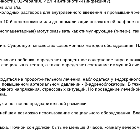
ности), 02-терапия, ИВЛ и антибиотики (инфекция?).
в или в/м.
холодных растворов для внутривенного введения и промывания же
 10-й недели жизни или до нормализации показателей на фоне от
ансплацентарные) могут оказывать как стимулирующее (гипер-), та
ния. Существует множество современных методов обследования.
ивает ребенка, определяет процентное содержание жира и подкожн
ю специальных тестов, а также определяет состояние иммунной сис
ходиться на продолжительном лечении, наблюдаться у эндокринол
и повышенном артериальном давлении - β-адреноблокаторы. В тяж
ервного напряжения, стрессовых ситуаций. Но проведение лечебно
нка.
к и ног после предварительной разминки.
льнейшем возможно использование специального оборудования. Бла
ха. Ночной сон должен быть не меньше 8 часов, комнату вечером 