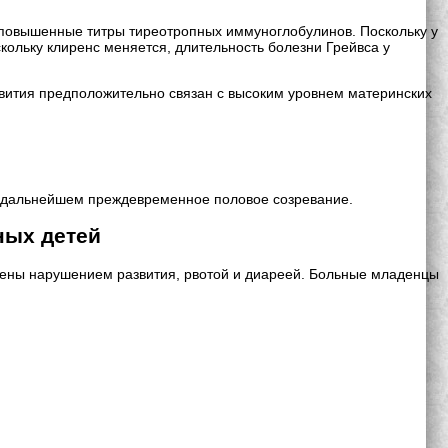
 повышенные титры тиреотропных иммуноглобулинов. Поскольку у
кольку клиренс меняется, длительность болезни Грейвса у
азвития предположительно связан с высоким уровнем материнских
 в дальнейшем преждевременное половое созревание.
ных детей
лены нарушением развития, рвотой и диареей. Больные младенцы