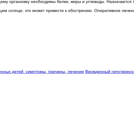
му организму необходимы белки, жиры и углеводы. Назначается 
ем солнце, это может привести к обострению. Оперативное лечени
енных детей: симптомы, причины, лечение
Врожденный гипотиреоз 