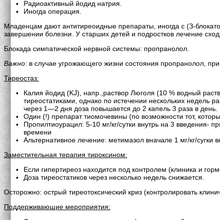
Радиоактивный йодид натрия.
Иногда операция.
Младенцам дают антитиреоидные препараты, иногда с (З-блокат
завершении болезни. У старших детей и подростков лечение сход
Блокада симпатической нервной системы: пропранолол.
Важно
: в случае угрожающего жизни состояния пропранолол, при
Тиреостаз:
Калия йодид (KJ), напр.,раствор Люголя (10 % водный раст
тиреостатиками, однако по истечении нескольких недель р
через 1—2 дня доза повышается до 2 капель 3 раза в день.
Один (!) препарат тиомочевины (по возможности тот, котор
Пропилтиоурацил: 5-10 мг/кг/сутки внутрь на 3 введения- п
времени
Альтернативное лечение: метимазол вначале 1 мг/кг/сугки в
Заместительная терапия тироксином:
Если гипертиреоз находится под контролем (клиника и горм
Доза тиреостатиков через несколько недель снижается.
Осторожно: острый тиреотоксический криз (контролировать клини
Поддерживающие мероприятия: