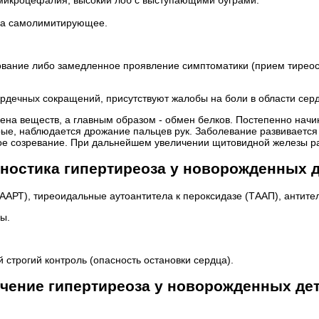
гда самолимитирующее.
вание либо замедленное проявление симптоматики (прием тиреос
ердечных сокращений, присутствуют жалобы на боли в области сер
бмена веществ, а главным образом - обмен белков. Постепенно нач
крые, наблюдается дрожание пальцев рук. Заболевание развиваетс
вое созревание. При дальнейшем увеличении щитовидной железы ра
ностика гипертиреоза у новорожденных 
(ААРТ), тиреоидальные аутоантитела к пероксидазе (ТААП), антител
ы.
й строгий контроль (опасность остановки сердца).
чение гипертиреоза у новорожденных де