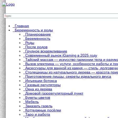
Главная
Беременность и роды
Планирование
Беременность
Роды
После родов
Грудное вскармливание
Современный рынок iGaming в 2025 году
Тайский массаж — искусство гармонии тела и разум
Вызов электрика — услуги, особенности работы и 
Аксессуары для ванной из камня — стиль, долговечн
Столешницы из натурального дерева — красота при
Приготовление пиццы: секреты идеального вкуса
Инъекции ботокса
Газовые регуляторы
Окна из дерева
Домовой газорегуляторный пункт
Букеты цветов
Мебель
Заказать газель
Коттеджные посёлки
Таро и работа