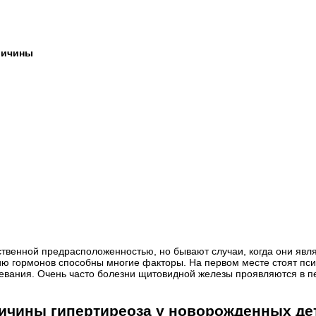
ричины
твенной предрасположенностью, но бывают случаи, когда они явл
ию гормонов способны многие факторы. На первом месте стоят пс
евания. Очень часто болезни щитовидной железы проявляются в пе
ичины гипертиреоза у новорожденных де