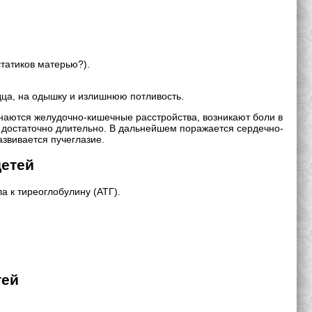
татиков матерью?).
дца, на одышку и излишнюю потливость.
инаются желудочно-кишечные расстройства, возникают боли в
я достаточно длительно. В дальнейшем поражается сердечно-
звивается пучеглазие.
детей
а к тиреоглобулину (АТГ).
тей