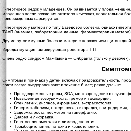
Гипертиреоз редок у младенцев. Он развивается у плода женщин
младенцев после рождения антитела исчезают, неонатальная боле
новорожденных варьируется.
Гипертиреоз у матери по типу Базедовой болезни, однако гиперт
ТААП (анамнез, лабораторные данные, фармакотерапия матери)
Другие аутоиммунные болезни матери с поражением щитовидной 
Изредка мутация, активирующая рецепторы ТТГ.
Очень редко синдром Мак-Кьюна — Олбрайта (только у девочек).
Симптомы
Симптомы и признаки у детей включают раздражительность, про
почти всегда выздоравливают в течение 6 мес; редко дольше.
Преждевременные роды, SGA, мертворождение в случае фе
Повышенная возбудимость, тремор и тахикардия.
Отек легких, диспноэ, акроцианоз, экстрасистолия.
Гиперметаболизм, потеря веса, лихорадка, эритродермия, 
Задержка роста, несмотря на гиперфагию.
Диарея и лихорадка.
Гепатоспленомегалия и лимфаденопатия.
Тромбоцитопения, петехии и кровотечения.
Ускорение роста и созревания скелета, краниосиностозы 