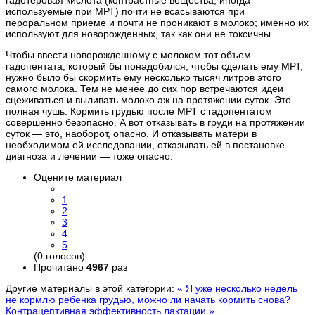
гадотеровая кислота (контрастные вещества, иногда
используемые при МРТ) почти не всасываются при
пероральном приеме и почти не проникают в молоко; именно их
используют для новорожденных, так как они не токсичны.
Чтобы ввести новорожденному с молоком тот объем
гадопентата, который бы понадобился, чтобы сделать ему МРТ,
нужно было бы скормить ему несколько тысяч литров этого
самого молока. Тем не менее до сих пор встречаются идеи
сцеживаться и выливать молоко аж на протяжении суток. Это
полная чушь. Кормить грудью после МРТ с гадопентатом
совершенно безопасно. А вот отказывать в груди на протяжении
суток — это, наоборот, опасно. И отказывать матери в
необходимом ей исследовании, отказывать ей в постановке
диагноза и лечении — тоже опасно.
Оцените материал
1
2
3
4
5
(0 голосов)
Прочитано
4967
раз
Другие материалы в этой категории:
« Я уже несколько недель
не кормлю ребенка грудью, можно ли начать кормить снова?
Контрацептивная эффективность лактации »