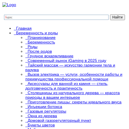
Главная
Беременность и роды
Планирование
Беременность
Роды
После родов
Грудное вскармливание
Современный рынок iGaming в 2025 году
Тайский массаж — искусство гармонии тела и
разума
Вызов электрика — услуги, особенности работы и
преимущества профессиональной помощи
Аксессуары для ванной из камня — стиль,
долговечность и практичность
Столешницы из натурального дерева — красота
природы в вашем интерьере
Приготовление пиццы: секреты идеального вкуса
Инъекции ботокса
Газовые регуляторы
Окна из дерева
Домовой газорегуляторный пункт
Букеты цветов