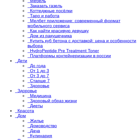
Мебель
Заказать газель
Коттеджные посёлки
Таро и работа
Мелбет приложение: современный формат
мобильного сервиса
Как найти красивую девушку
Дом из ракушечника
Купить куб бетона с доставкой: цена и особенности
выбора
HydroPeptide Pre Treatment Toner
Платформы контейнеризации в россии
Дети
До года
От 1 до 3
От 3 до 7
Старше 7
Здоровье
Здоровье
Медицина
Здоровый образ жизни
Диеты
Красота
Дом
Жилье
Домоводство
Дача
Кулинария