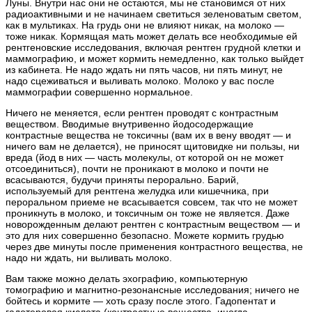
Луны. Внутри нас они не остаются, мы не становимся от них
радиоактивными и не начинаем светиться зеленоватым светом,
как в мультиках. На грудь они не влияют никак, на молоко —
тоже никак. Кормящая мать может делать все необходимые ей
рентгеновские исследования, включая рентген грудной клетки и
маммографию, и может кормить немедленно, как только выйдет
из кабинета. Не надо ждать ни пять часов, ни пять минут, не
надо сцеживаться и выливать молоко. Молоко у вас после
маммографии совершенно нормальное.
Ничего не меняется, если рентген проводят с контрастным
веществом. Вводимые внутривенно йодосодержащие
контрастные вещества не токсичны (вам их в вену вводят — и
ничего вам не делается), не приносят щитовидке ни пользы, ни
вреда (йод в них — часть молекулы, от которой он не может
отсоединиться), почти не проникают в молоко и почти не
всасываются, будучи приняты перорально. Барий,
используемый для рентгена желудка или кишечника, при
пероральном приеме не всасывается совсем, так что не может
проникнуть в молоко, и токсичным он тоже не является. Даже
новорожденным делают рентген с контрастным веществом — и
это для них совершенно безопасно. Можете кормить грудью
через две минуты после применения контрастного вещества, не
надо ни ждать, ни выливать молоко.
Вам также можно делать эхографию, компьютерную
томографию и магнитно-резонансные исследования; ничего не
бойтесь и кормите — хоть сразу после этого. Гадопентат и