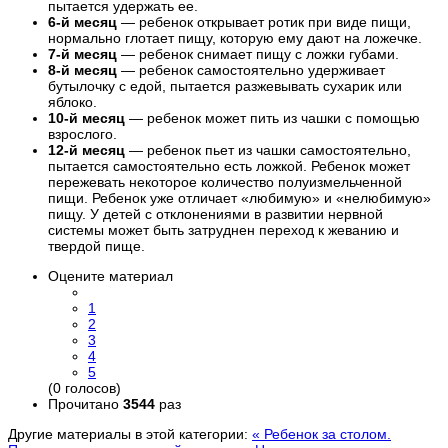
пытается удержать ее.
6-й месяц
— ребенок открывает ротик при виде пищи,
нормально глотает пищу, которую ему дают на ложечке.
7-й месяц
— ребенок снимает пищу с ложки губами.
8-й месяц
— ребенок самостоятельно удерживает
бутылочку с едой, пытается разжевывать сухарик или
яблоко.
10-й месяц
— ребенок может пить из чашки с помощью
взрослого.
12-й месяц
— ребенок пьет из чашки самостоятельно,
пытается самостоятельно есть ложкой. Ребенок может
пережевать некоторое количество полуизмельченной
пищи. Ребенок уже отличает «любимую» и «нелюбимую»
пищу. У детей с отклонениями в развитии нервной
системы может быть затруднен переход к жеванию и
твердой пище.
Оцените материал
1
2
3
4
5
(0 голосов)
Прочитано
3544
раз
Другие материалы в этой категории:
« Ребенок за столом.