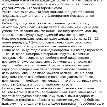
поведение мамы также вредит детскому аппетиту. Лучше всего,
если мама попробует еду ребенка и похвалит ее, поест с
удовольствием из своей тарелки сама.
Усаженные за семейный стол малыши нередко стремятся
подражать родителям, и это благоприятно сказывается на
аппетите.
Ребенок до года не может есть слишком густую пищу, у
некоторых детей слюны выделяется меньше, чем нужно для
успешного жевания или глотания. Поэтому давайте малышу
чаще запивать густую еду водичкой или компотиком.
Некоторые педиатры рекомендуют давать ребенку за 15—20
минут перед едой 2—3 столовые ложки фруктового сока,
разведенного с водой, или кусочек свежего яблока.
Пища ребенка до года очень однообразна. На взгляд взрослого,
— каши, пюре, нежирный творожок, фрукты, молочные
продукты. Но поверьте, для ребенка этой пищи вполне
достаточно. Вкус малыша способен «ощущать прелесть»
тертого кабачка или гречневой каши-размазни, это для
взрослого, который уже перепробовал многие специи и
деликатесы, овощное пюре кажется безвкусным. Но если
родители «жалеют» ребенка и начинают давать пробовать
деликатесы — колбасу, икру, сладости, то он утрачивает вкус к
простым блюдам и просто перестает их есть.
Поэтому не создавайте себе проблем, пытаясь накормить
вашего малыша чем-то необыкновенным. Различные вариации
простых продуктов позволявшему быть сытым и здоровым.
Побольше гуляйте с ребенком на свежем воздухе, не бойтесь
дать ему «поголодать» и как следует наиграться (особенно если