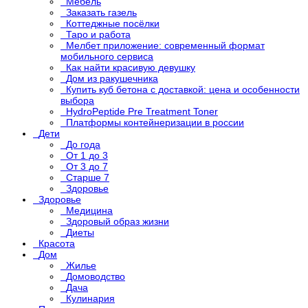
Мебель
Заказать газель
Коттеджные посёлки
Таро и работа
Мелбет приложение: современный формат
мобильного сервиса
Как найти красивую девушку
Дом из ракушечника
Купить куб бетона с доставкой: цена и особенности
выбора
HydroPeptide Pre Treatment Toner
Платформы контейнеризации в россии
Дети
До года
От 1 до 3
От 3 до 7
Старше 7
Здоровье
Здоровье
Медицина
Здоровый образ жизни
Диеты
Красота
Дом
Жилье
Домоводство
Дача
Кулинария