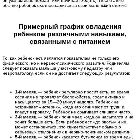
он уже активно ползает или начинает ходить). После этого
обычно ребенок охотнее садится за свой маленький столик.
Примерный график овладения
ребенком различными навыками,
связанными с питанием
То, как ребенок ест, является показателем не только его
физического, но и нервно-психического развития. Родителям
следует показать малыша участковому педиатру или
невропатологу, если он не достигает следующих результатов:
1-й месяц
— ребенок регулярно просит есть, во время
сосания не проявляет беспокойства, сосет активно и
насыщается за 15—20 минут надолго. Ребенок не
устраивает «истерик», когда его отнимают от груди и
кладут в кроватку. Ребенок не срыгивает слишком часто.
3-й месяц
— ребенок понимает, когда он насытился и не
хочет больше есть. Если ребенок ест «до рвоты» и не
может остановиться, это свидетельствует обычно о
серьезных отклонениях в нервно-психическом развитии.
5-й месяц
— ребенок касается бутылочки во время еды,