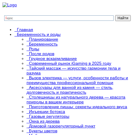
Главная
Беременность и роды
Планирование
Беременность
Роды
После родов
Грудное вскармливание
Современный рынок iGaming в 2025 году
Тайский массаж — искусство гармонии тела и
разума
Вызов электрика — услуги, особенности работы и
преимущества профессиональной помощи
Аксессуары для ванной из камня — стиль,
долговечность и практичность
Столешницы из натурального дерева — красота
природы в вашем интерьере
Приготовление пиццы: секреты идеального вкуса
Инъекции ботокса
Газовые регуляторы
Окна из дерева
Домовой газорегуляторный пункт
Букеты цветов