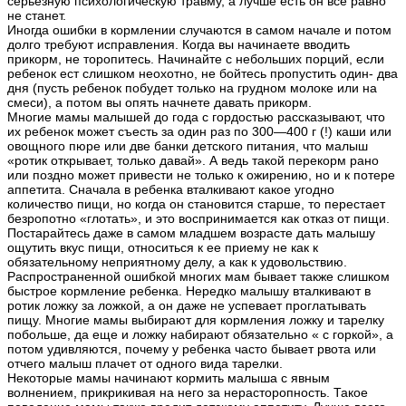
серьезную психологическую травму, а лучше есть он все равно
не станет.
Иногда ошибки в кормлении случаются в самом начале и потом
долго требуют исправления. Когда вы начинаете вводить
прикорм, не торопитесь. Начинайте с небольших порций, если
ребенок ест слишком неохотно, не бойтесь пропустить один- два
дня (пусть ребенок побудет только на грудном молоке или на
смеси), а потом вы опять начнете давать прикорм.
Многие мамы малышей до года с гордостью рассказывают, что
их ребенок может съесть за один раз по 300—400 г (!) каши или
овощного пюре или две банки детского питания, что малыш
«ротик открывает, только давай». А ведь такой перекорм рано
или поздно может привести не только к ожирению, но и к потере
аппетита. Сначала в ребенка вталкивают какое угодно
количество пищи, но когда он становится старше, то перестает
безропотно «глотать», и это воспринимается как отказ от пищи.
Постарайтесь даже в самом младшем возрасте дать малышу
ощутить вкус пищи, относиться к ее приему не как к
обязательному неприятному делу, а как к удовольствию.
Распространенной ошибкой многих мам бывает также слишком
быстрое кормление ребенка. Нередко малышу вталкивают в
ротик ложку за ложкой, а он даже не успевает проглатывать
пищу. Многие мамы выбирают для кормления ложку и тарелку
побольше, да еще и ложку набирают обязательно « с горкой», а
потом удивляются, почему у ребенка часто бывает рвота или
отчего малыш плачет от одного вида тарелки.
Некоторые мамы начинают кормить малыша с явным
волнением, прикрикивая на него за нерасторопность. Такое