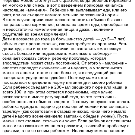
Нередко можно столкнуться с фактом, когда ребенок нормально
ел молоко или смесь, а вот с введением прикорма начались
настоящие «мучения». Ребенок или выплевывает еду, или его
рвет, или он съедает намного меньше положенной нормы.
В этом случае причинами плохого аппетита обычно бывают
неправильное кормление, спешка во время еды, однообразная
и недостаточно измельченная пища и даже... волнение
родителей во время кормления!
Дети в возрасте до года (а большинство детей — до 5—7 лет)
обычно едят ровно столько, сколько требует их организм. Есть
детки-худышки и детки-толстячки, но заставить «малоежку»
съесть больше или недокормить маленького «обжору» —
означает создать себе и ребенку проблему, которая
впоследствии может стать постоянной. От этого у «малоежки»
аппетит пропадет окончательно и надолго, а у толстенького
малыша аппетит станет еще больше, и в следующий раз он
наверстает упущенное вдвойне. Поэтому маме стоит
постараться определить норму питания для своего ребенка.
Если ребенок съедает не 200» мл овощного пюре или каши, а
всего 100, и при этом остается подвижным, нормально
развивается и имеет регулярный стул, то это всего лишь
особенность его обмена веществ. Поэтому не нужно заставлять
ребенка «доедать порцию до последней ложки» или «очищать
тарелку» (как советовали в старых книжках, из-за чего немало
детей надолго возненавидело завтраки, обеды и ужины). Пусть
малыш ест столько, сколько он хочет. Если ребенок ест слишком
мало и это сказывается на его развитии, выясняйте проблему с
врачами, а не со своим ребенком. Иначе ему можно нанести