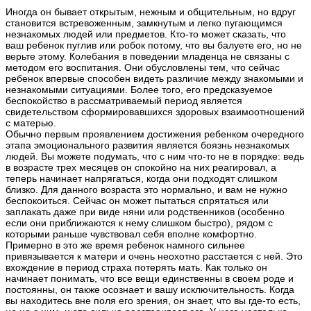
Иногда он бывает открытым, нежным и общительным, но вдруг
становится встревоженным, замкнутым и легко пугающимся
незнакомых людей или предметов. Кто-то может сказать, что
ваш ребенок пуглив или робок потому, что вы балуете его, но не
верьте этому. Колебания в поведении младенца не связаны с
методом его воспитания. Они обусловлены тем, что сейчас
ребенок впервые способен видеть различие между знакомыми и
незнакомыми ситуациями. Более того, его предсказуемое
беспокойство в рассматриваемый период является
свидетельством сформировавшихся здоровых взаимоотношений
с матерью.
Обычно первым проявлением достижения ребенком очередного
этапа эмоционального развития является боязнь незнакомых
людей. Вы можете подумать, что с ним что-то не в порядке: ведь
в возрасте трех месяцев он спокойно на них реагировал, а
теперь начинает напрягаться, когда они подходят слишком
близко. Для данного возраста это нормально, и вам не нужно
беспокоиться. Сейчас он может пытаться спрятаться или
заплакать даже при виде няни или родственников (особенно
если они приближаются к нему слишком быстро), рядом с
которыми раньше чувствовал себя вполне комфортно.
Примерно в это же время ребенок намного сильнее
привязывается к матери и очень неохотно расстается с ней. Это
вхождение в период страха потерять мать. Как только он
начинает понимать, что все вещи единственны в своем роде и
постоянны, он также осознает и вашу исключительность. Когда
вы находитесь вне поля его зрения, он знает, что вы где-то есть,