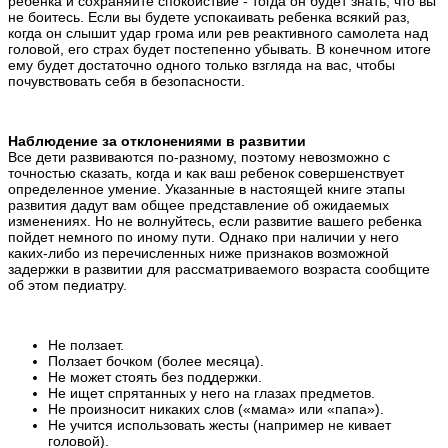
ребенка и сохраняйте спокойствие - тогда он будет знать, что вы
не боитесь. Если вы будете успокаивать ребенка всякий раз,
когда он слышит удар грома или рев реактивного самолета над
головой, его страх будет постепенно убывать. В конечном итоге
ему будет достаточно одного только взгляда на вас, чтобы
почувствовать себя в безопасности.
Наблюдение за отклонениями в развитии
Все дети развиваются по-разному, поэтому невозможно с
точностью сказать, когда и как ваш ребенок совершенствует
определенное умение. Указанные в настоящей книге этапы
развития дадут вам общее представление об ожидаемых
изменениях. Но не волнуйтесь, если развитие вашего ребенка
пойдет немного по иному пути. Однако при наличии у него
каких-либо из перечисленных ниже признаков возможной
задержки в развитии для рассматриваемого возраста сообщите
об этом педиатру.
Не ползает.
Ползает бочком (более месяца).
Не может стоять без поддержки.
Не ищет спрятанных у него на глазах предметов.
Не произносит никаких слов («мама» или «папа»).
Не учится использовать жесты (например не кивает
головой).