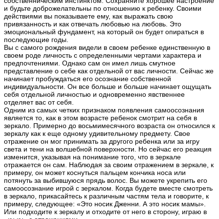
собственническим инстинктом. Сохраняйте хорошее настроение
и будьте доброжелательны по отношению к ребенку. Своими
действиями вы показываете ему, как выражать свою
привязанность и как отвечать любовью на любовь. Это
эмоциональный фундамент, на который он будет опираться в
последующие годы.
Вы с самого рождения видели в своем ребенке единственную в
своем роде личность с определенными чертами характера и
предпочтениями. Однако сам он имел лишь смутное
представление о себе как отдельной от вас личности. Сейчас же
начинает пробуждаться его осознание собственной
индивидуальности. Он все больше и больше начинает ощущать
себя отдельной личностью и одновременно явственнее
отделяет вас от себя.
Одним из самых четких признаком появления самоосознания
является то, как в этом возрасте ребенок смотрит на себя в
зеркало. Примерно до восьмимесячного возраста он относился к
зеркалу как к еще одному удивительному предмету. Свое
отражение он мог принимать за другого ребенка или за игру
света и тени на волшебной поверхности. Но сейчас его реакция
изменится, указывая на понимание того, что в зеркале
отражается он сам. Наблюдая за своим отражением в зеркале, к
примеру, он может коснуться пальцем кончика носа или
потянуть за выбившуюся прядь волос. Вы можете укрепить его
самоосознание игрой с зеркалом. Когда будете вместе смотреть
в зеркало, прикасайтесь к различным частям тела и говорите, к
примеру, следующее: «Это носик Дженни. А это носик мамы».
Или подходите к зеркалу и отходите от него в сторону, играю в