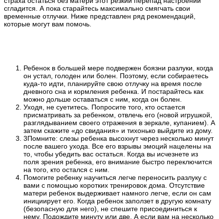
страха остаться без матери этот резкий перепад настроений
сгладится. А пока старайтесь максимально смягчать свои
временные отлучки. Ниже представлен ряд рекомендаций,
которые могут вам помочь.
Ребенок в большей мере подвержен боязни разлуки, когда
он устал, голоден или болен. Поэтому, если собираетесь
куда-то идти, планируйте свою отлучку на время после
дневного сна и кормления ребенка. И постарайтесь как
можно дольше оставаться с ним, когда он болен.
Уходя, не суетитесь. Попросите того, кто остается
присматривать за ребенком, отвлечь его (новой игрушкой,
разглядыванием своего отражения в зеркале, купанием). А
затем скажите «до свидания» и тихонько выйдите из дому.
3Помните: слезы ребенка высохнут через несколько минут
после вашего ухода. Все его взрывы эмоций нацелены на
то, чтобы убедить вас остаться. Когда вы исчезнете из
поля зрения ребенка, его внимание быстро переключится
на того, кто остался с ним.
Помогите ребенку научиться легче переносить разлуку с
вами с помощью коротких тренировок дома. Отсутствие
матери ребенок выдерживает намного легче, если он сам
инициирует его. Когда ребенок заползет в другую комнату
(безопасную для него), не спешите присоединиться к
нему. Подождите минуту или две. А если вам на несколько