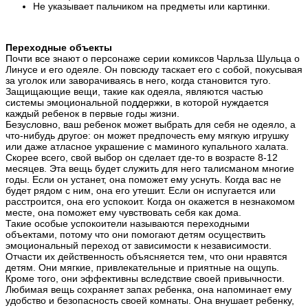
Не указывает пальчиком на предметы или картинки.
Переходные объекты
Почти все знают о персонаже серии комиксов Чарльза Шульца о
Линусе и его одеяле. Он повсюду таскает его с собой, покусывая
за уголок или заворачиваясь в него, когда становится туго.
Защищающие вещи, такие как одеяла, являются частью
системы эмоциональной поддержки, в которой нуждается
каждый ребенок в первые годы жизни.
Безусловно, ваш ребенок может выбрать для себя не одеяло, а
что-нибудь другое: он может предпочесть ему мягкую игрушку
или даже атласное украшение с маминого купального халата.
Скорее всего, свой выбор он сделает где-то в возрасте 8-12
месяцев. Эта вещь будет служить для него талисманом многие
годы. Если он устанет, она поможет ему уснуть. Когда вас не
будет рядом с ним, она его утешит. Если он испугается или
расстроится, она его успокоит. Когда он окажется в незнакомом
месте, она поможет ему чувствовать себя как дома.
Такие особые успокоители называются переходными
объектами, потому что они помогают детям осуществить
эмоциональный переход от зависимости к независимости.
Отчасти их действенность объясняется тем, что они нравятся
детям. Они мягкие, привлекательные и приятные на ощупь.
Кроме того, они эффективны вследствие своей привычности.
Любимая вещь сохраняет запах ребенка, она напоминает ему
удобство и безопасность своей комнаты. Она внушает ребенку,