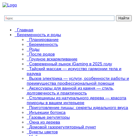
Главная
Беременность и роды
Планирование
Беременность
Роды
После родов
Грудное вскармливание
Современный рынок iGaming в 2025 году
Тайский массаж — искусство гармонии тела и
разума
Вызов электрика — услуги, особенности работы и
преимущества профессиональной помощи
Аксессуары для ванной из камня — стиль,
долговечность и практичность
Столешницы из натурального дерева — красота
природы в вашем интерьере
Приготовление пиццы: секреты идеального вкуса
Инъекции ботокса
Газовые регуляторы
Окна из дерева
Домовой газорегуляторный пункт
Букеты цветов