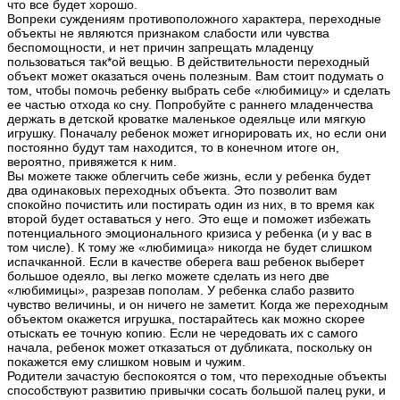
что все будет хорошо.
Вопреки суждениям противоположного характера, переходные
объекты не являются признаком слабости или чувства
беспомощности, и нет причин запрещать младенцу
пользоваться так*ой вещью. В действительности переходный
объект может оказаться очень полезным. Вам стоит подумать о
том, чтобы помочь ребенку выбрать себе «любимицу» и сделать
ее частью отхода ко сну. Попробуйте с раннего младенчества
держать в детской кроватке маленькое одеяльце или мягкую
игрушку. Поначалу ребенок может игнорировать их, но если они
постоянно будут там находится, то в конечном итоге он,
вероятно, привяжется к ним.
Вы можете также облегчить себе жизнь, если у ребенка будет
два одинаковых переходных объекта. Это позволит вам
спокойно почистить или постирать один из них, в то время как
второй будет оставаться у него. Это еще и поможет избежать
потенциального эмоционального кризиса у ребенка (и у вас в
том числе). К тому же «любимица» никогда не будет слишком
испачканной. Если в качестве оберега ваш ребенок выберет
большое одеяло, вы легко можете сделать из него две
«любимицы», разрезав пополам. У ребенка слабо развито
чувство величины, и он ничего не заметит. Когда же переходным
объектом окажется игрушка, постарайтесь как можно скорее
отыскать ее точную копию. Если не чередовать их с самого
начала, ребенок может отказаться от дубликата, поскольку он
покажется ему слишком новым и чужим.
Родители зачастую беспокоятся о том, что переходные объекты
способствуют развитию привычки сосать большой палец руки, и