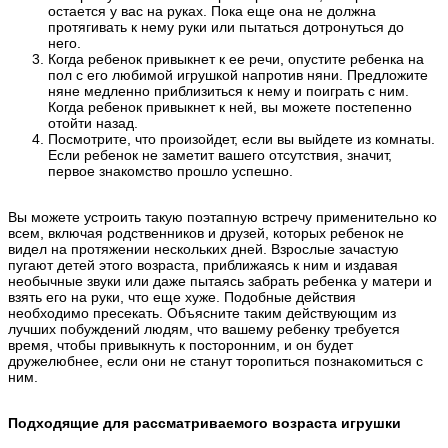
остается у вас на руках. Пока еще она не должна
протягивать к нему руки или пытаться дотронуться до
него.
Когда ребенок привыкнет к ее речи, опустите ребенка на
пол с его любимой игрушкой напротив няни. Предложите
няне медленно приблизиться к нему и поиграть с ним.
Когда ребенок привыкнет к ней, вы можете постепенно
отойти назад.
Посмотрите, что произойдет, если вы выйдете из комнаты.
Если ребенок не заметит вашего отсутствия, значит,
первое знакомство прошло успешно.
Вы можете устроить такую поэтапную встречу применительно ко
всем, включая родственников и друзей, которых ребенок не
видел на протяжении нескольких дней. Взрослые зачастую
пугают детей этого возраста, приближаясь к ним и издавая
необычные звуки или даже пытаясь забрать ребенка у матери и
взять его на руки, что еще хуже. Подобные действия
необходимо пресекать. Объясните таким действующим из
лучших побуждений людям, что вашему ребенку требуется
время, чтобы привыкнуть к посторонним, и он будет
дружелюбнее, если они не станут торопиться познакомиться с
ним.
Подходящие для рассматриваемого возраста игрушки