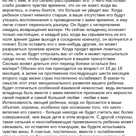
но не с ним, и это сильно расстраивает его. У него настолько
слабо развито чувство времени, что он не знает, когда вы
вернетесь, и очень боится, что больше не увидит вас. Когда
ребенок станет немного старше, в ваше отсутствие его будут
утешать воспоминания о проведенном с вами времени, и ему
легче станет переносить разлуку. Он будет с нетерпением
ожидать возвращения матери. Но сейчас младенец осознает
только настоящее, и каждый раз, когда вы скрываетесь из его
поля зрения (даже выходя в соседнюю комнату), он волнуется и
плачет. Если оставить его с кем-нибудь другим, он может
разразиться громким криком. Когда придет время ложиться
спать, он не будет отпускать вас от себя и может просыпаться
среди ночи, чтобы удостовериться в вашем присутствии.
Сколько может длиться этот период боязни остаться без
матери? Обычно его пик приходится на возраст от 10 до 18
месяцев, а затем на протяжении последующих шести месяцев
второго года жизни страх постепенно ослабевает. В каком-то
смысле этот этап эмоционального развития вашего ребенка
будет отличаться особенной взаимной нежностью: ведь желание
младенца быть вместе с вами является признаком его верности
своей первой и самой большой любви - любви к вам.
Интенсивность эмоций ребенка, когда он бросается в ваши
объятия, огромна, особенно при осознании того, что никто -
включая его самого - больше никогда не будет считать вас более
совершенной, чем ваше дитя в этом возрасте. С другой стороны,
такая сильная и неослабевающая привязанность ребенка может
связывать, но оставляя его плачущим, вы будете испытывать
чувство вины. К счастью, постепенно, вместе с ослаблением