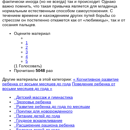
фактически иногда (но не всегда) так и происходит. Однако
важно помнить, что такая привычка является для младенца
нормальным естественным способом самоуспокоения. С
течением времени и нахождением других путей борьбы со
стрессом он постепенно откажется как от «любимицы», так и от
сосания пальцев.
Оцените материал
1
2
3
4
5
(1 Голосовать)
Прочитано
5048
раз
Другие материалы в этой категории:
« Когнитивное развитие
ребенка от восьми месяцев до года
Поведение ребенка от
восьми месяцев до года »
Детский массаж и гимнастика
Здоровье ребенка
Развитие ребенка до года по месяцам
Покупки для новорожденного
Питание детей до года
Грудное вскармливание
Расширение рациона ребенка
Болезни детей до года