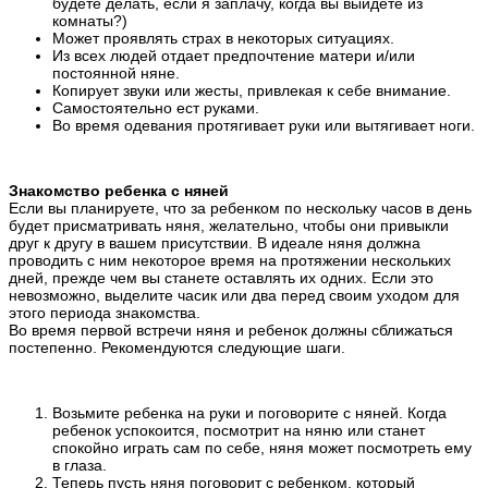
будете делать, если я заплачу, когда вы выйдете из
комнаты?)
Может проявлять страх в некоторых ситуациях.
Из всех людей отдает предпочтение матери и/или
постоянной няне.
Копирует звуки или жесты, привлекая к себе внимание.
Самостоятельно ест руками.
Во время одевания протягивает руки или вытягивает ноги.
Знакомство ребенка с няней
Если вы планируете, что за ребенком по нескольку часов в день
будет присматривать няня, желательно, чтобы они привыкли
друг к другу в вашем присутствии. В идеале няня должна
проводить с ним некоторое время на протяжении нескольких
дней, прежде чем вы станете оставлять их одних. Если это
невозможно, выделите часик или два перед своим уходом для
этого периода знакомства.
Во время первой встречи няня и ребенок должны сближаться
постепенно. Рекомендуются следующие шаги.
Возьмите ребенка на руки и поговорите с няней. Когда
ребенок успокоится, посмотрит на няню или станет
спокойно играть сам по себе, няня может посмотреть ему
в глаза.
Теперь пусть няня поговорит с ребенком, который