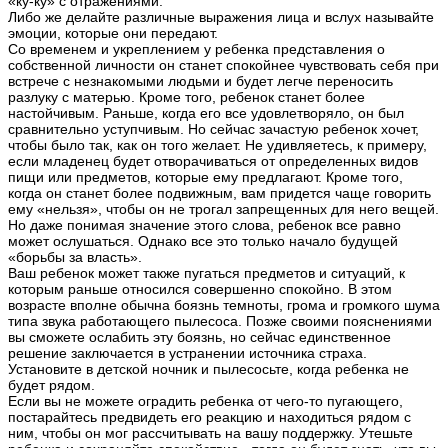
«ку-ку» с отражениями.
Либо же делайте различные выражения лица и вслух называйте
эмоции, которые они передают.
Со временем и укреплением у ребенка представления о
собственной личности он станет спокойнее чувствовать себя при
встрече с незнакомыми людьми и будет легче переносить
разлуку с матерью. Кроме того, ребенок станет более
настойчивым. Раньше, когда его все удовлетворяло, он был
сравнительно уступчивым. Но сейчас зачастую ребенок хочет,
чтобы было так, как он того желает. Не удивляетесь, к примеру,
если младенец будет отворачиваться от определенных видов
пищи или предметов, которые ему предлагают. Кроме того,
когда он станет более подвижным, вам придется чаще говорить
ему «нельзя», чтобы он не трогал запрещенных для него вещей.
Но даже понимая значение этого слова, ребенок все равно
может ослушаться. Однако все это только начало будущей
«борьбы за власть».
Ваш ребенок может также пугаться предметов и ситуаций, к
которым раньше относился совершенно спокойно. В этом
возрасте вполне обычна боязнь темноты, грома и громкого шума
типа звука работающего пылесоса. Позже своими пояснениями
вы сможете ослабить эту боязнь, но сейчас единственное
решение заключается в устранении источника страха.
Установите в детской ночник и пылесосьте, когда ребенка не
будет рядом.
Если вы не можете оградить ребенка от чего-то пугающего,
постарайтесь предвидеть его реакцию и находиться рядом с
ним, чтобы он мог рассчитывать на вашу поддержку. Утешьте