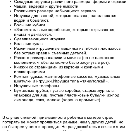
Складные игрушки различного размера, формы и окраски.
Чашки, ведерки и другие емкости.
Различного размера небьющиеся зеркала.
Игрушки для ванной, которые плавают, наполняются
водой и брызгают.
Большие кубики.
«Занимательные коробочки», которые открываются,
пищат и двигаются.
Сдавливающиеся игрушки.
Большие куклы.
Различные игрушечные машинки из гибкой пластмассы
без острых краев и съемных деталей.
Разного размера шарики и мячики (но не настолько
маленькие, чтобы их можно было засунуть в рот).
Книжки со страницами из картона и крупными
иллюстрациями.
Компакт-диски, магнитофонные кассеты, музыкальные
шкатулки и игрушки.Игрушки типа «тяни/толкай».
Игрушечные телефоны.
Бумажные трубки, пустые коробки, старые журналы,
упаковки для яиц, пустые пластиковые бутылки из-под
лимонада, сока, молока (хорошо промытые).
В случае сильной привязанности ребенка к матери страх
потерять ее может проявиться раньше, чем у других детей, но
он быстрее у него и проходит. Не раздражайтесь в связи с этим