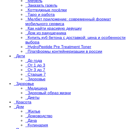
Мебель
Заказать газель
Коттеджные посёлки
Таро и работа
Мелбет приложение: современный формат
мобильного сервиса
Как найти красивую девушку
Дом из ракушечника
Купить куб бетона с доставкой: цена и особенности
выбора
HydroPeptide Pre Treatment Toner
Платформы контейнеризации в россии
Дети
До года
От 1 до 3
От 3 до 7
Старше 7
Здоровье
Здоровье
Медицина
Здоровый образ жизни
Диеты
Красота
Дом
Жилье
Домоводство
Дача
Кулинария