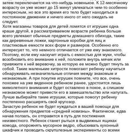
затем переключается на что-нибудь новенькое. К 12-месячному
возрасту он уже может до 15 минут увлекаться чем-то особенно
интересным, но все это время его тело будет находиться в
постоянном движении и ничего иного от него ожидать не
следует.
Хотя магазины товаров для детей ломятся от игрушек одна
краше другой, в рассматриваемом возрасте ребенка больше
всего увлекают обычные предметы домашнего обихода, такие
как деревянные ложки, картонные коробки для яиц и
пластиковые емкости всех форм и размеров. Особенно его
интересует то, что немного отличается от уже ему знакомого.
Поэтому, если ему наскучит играть с емкостью для муки, чтобы
возобновить его внимание к ней, положите внутрь мячик или
привяжите к ней веревочку, за которую ее можно будет тянуть за
собой. Такие маленькие хитрости помогают ребенку научиться
обнаруживать незначительные отличия между знакомым и
незнакомым. А при покупке игрушек помните, что все, очень
похожее на уже виденное ребенком ранее, удостоится лишь
мимолетного внимания и будет оставлено в покое, а слишком
незнакомое может привести его в замешательство или напугать.
Лучше выбирайте такие игрушки, которые помогут ребенку
постепенно расширять свой кругозор.
Зачастую ребенок не будет нуждаться в вашей помощи для
обнаружения предметов «средней новизны». Фактически, едва
начав ползать, он отправится в путь для постижения
неизвестного. Ребенок станет рыться в выдвижных ящиках
комода, опорожнять мусорное ведро, обыскивать кухонный
шкафчик и проводить скрупулезные эксперименты со всеми