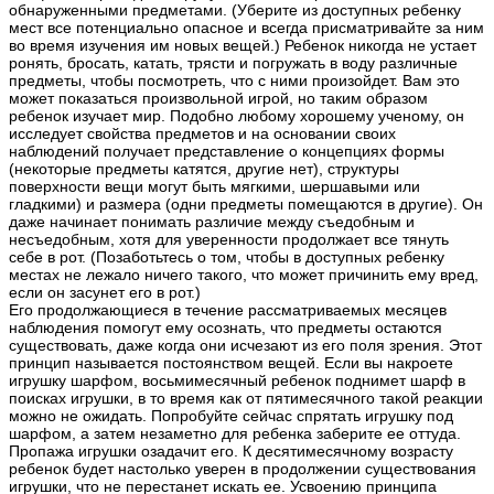
обнаруженными предметами. (Уберите из доступных ребенку
мест все потенциально опасное и всегда присматривайте за ним
во время изучения им новых вещей.) Ребенок никогда не устает
ронять, бросать, катать, трясти и погружать в воду различные
предметы, чтобы посмотреть, что с ними произойдет. Вам это
может показаться произвольной игрой, но таким образом
ребенок изучает мир. Подобно любому хорошему ученому, он
исследует свойства предметов и на основании своих
наблюдений получает представление о концепциях формы
(некоторые предметы катятся, другие нет), структуры
поверхности вещи могут быть мягкими, шершавыми или
гладкими) и размера (одни предметы помещаются в другие). Он
даже начинает понимать различие между съедобным и
несъедобным, хотя для уверенности продолжает все тянуть
себе в рот. (Позаботьтесь о том, чтобы в доступных ребенку
местах не лежало ничего такого, что может причинить ему вред,
если он засунет его в рот.)
Его продолжающиеся в течение рассматриваемых месяцев
наблюдения помогут ему осознать, что предметы остаются
существовать, даже когда они исчезают из его поля зрения. Этот
принцип называется постоянством вещей. Если вы накроете
игрушку шарфом, восьмимесячный ребенок поднимет шарф в
поисках игрушки, в то время как от пятимесячного такой реакции
можно не ожидать. Попробуйте сейчас спрятать игрушку под
шарфом, а затем незаметно для ребенка заберите ее оттуда.
Пропажа игрушки озадачит его. К десятимесячному возрасту
ребенок будет настолько уверен в продолжении существования
игрушки, что не перестанет искать ее. Усвоению принципа