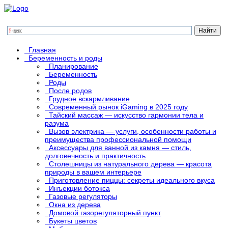
Главная
Беременность и роды
Планирование
Беременность
Роды
После родов
Грудное вскармливание
Современный рынок iGaming в 2025 году
Тайский массаж — искусство гармонии тела и
разума
Вызов электрика — услуги, особенности работы и
преимущества профессиональной помощи
Аксессуары для ванной из камня — стиль,
долговечность и практичность
Столешницы из натурального дерева — красота
природы в вашем интерьере
Приготовление пиццы: секреты идеального вкуса
Инъекции ботокса
Газовые регуляторы
Окна из дерева
Домовой газорегуляторный пункт
Букеты цветов