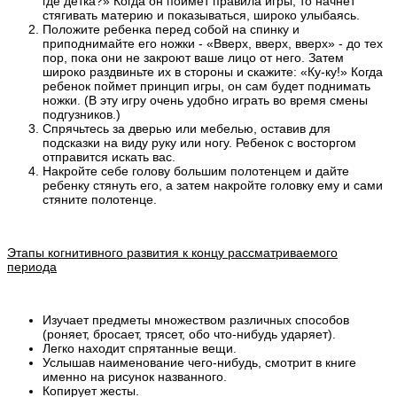
где детка?» Когда он поймет правила игры, то начнет
стягивать материю и показываться, широко улыбаясь.
Положите ребенка перед собой на спинку и
приподнимайте его ножки - «Вверх, вверх, вверх» - до тех
пор, пока они не закроют ваше лицо от него. Затем
широко раздвиньте их в стороны и скажите: «Ку-ку!» Когда
ребенок поймет принцип игры, он сам будет поднимать
ножки. (В эту игру очень удобно играть во время смены
подгузников.)
Спрячьтесь за дверью или мебелью, оставив для
подсказки на виду руку или ногу. Ребенок с восторгом
отправится искать вас.
Накройте себе голову большим полотенцем и дайте
ребенку стянуть его, а затем накройте головку ему и сами
стяните полотенце.
Этапы когнитивного развития к концу рассматриваемого
периода
Изучает предметы множеством различных способов
(роняет, бросает, трясет, обо что-нибудь ударяет).
Легко находит спрятанные вещи.
Услышав наименование чего-нибудь, смотрит в книге
именно на рисунок названного.
Копирует жесты.