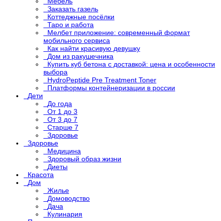
Мебель
Заказать газель
Коттеджные посёлки
Таро и работа
Мелбет приложение: современный формат
мобильного сервиса
Как найти красивую девушку
Дом из ракушечника
Купить куб бетона с доставкой: цена и особенности
выбора
HydroPeptide Pre Treatment Toner
Платформы контейнеризации в россии
Дети
До года
От 1 до 3
От 3 до 7
Старше 7
Здоровье
Здоровье
Медицина
Здоровый образ жизни
Диеты
Красота
Дом
Жилье
Домоводство
Дача
Кулинария