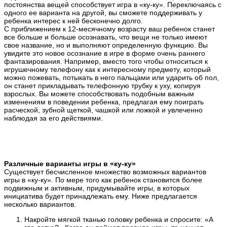
постоянства вещей способствует игра в «ку-ку». Переключаясь с
одного ее варианта на другой, вы сможете поддерживать у
ребенка интерес к ней бесконечно долго.
С приближением к 12-месячному возрасту ваш ребенок станет
все больше и больше осознавать, что вещи не только имеют
свое название, но и выполняют определенную функцию. Вы
увидите это новое осознание в игре в форме очень раннего
фантазирования. Например, вместо того чтобы относиться к
игрушечному телефону как к интересному предмету, который
можно пожевать, потыкать в него пальцами или ударить об пол,
он станет прикладывать телефонную трубку к уху, копируя
взрослых. Вы можете способствовать подобным важным
изменениям в поведении ребенка, предлагая ему поиграть
расческой, зубной щеткой, чашкой или ложкой и увлеченно
наблюдая за его действиями.
Различные варианты игры в «ку-ку»
Существует бесчисленное множество возможных вариантов
игры в «ку-ку». По мере того как ребенок становится более
подвижным и активным, придумывайте игры, в которых
инициатива будет принадлежать ему. Ниже предлагается
несколько вариантов.
Накройте мягкой тканью головку ребенка и спросите: «А