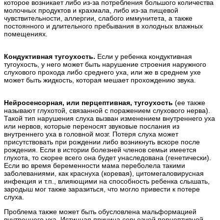
которое возникает либо из-за потребления большого количества
молочных продуктов и крахмала, либо из-за пищевой
чувствительности, аллергии, слабого иммунитета, а также
постоянного и длительного пребывания в холодных влажных
помещениях.
Кондуктивная тугоухость.
Если у ребенка кондуктивная
тугоухость, у него может быть нарушение строения наружного
слухового прохода либо среднего уха, или же в среднем ухе
может быть жидкость, которая мешает прохождению звука.
Нейросенсорная, или перцептивная, тугоухость
(ее также
называют глухотой, связанной с поражением слухового нерва).
Такой тип нарушения слуха вызван изменением внутреннего уха
или нервов, которые переносят звуковые послания из
внутреннего уха в головной мозг. Потеря слуха может
присутствовать при рождении либо возникнуть вскоре после
рождения. Если в истории болезней членов семьи имеется
глухота, то скорее всего она будет унаследована (генетически).
Если во время беременности мама переболела такими
заболеваниями, как краснуха (коревая), цитомегаловирусная
инфекция и т.п., влияющими на способность ребенка слышать,
зародыш мог также заразиться, что могло привести к потере
слуха.
Проблема также может быть обусловлена мальформацией
внутреннего уха. Истинная причина серьезной перцептивной