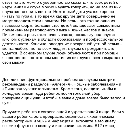
ответ на это можно с уверенностью сказать, что всех детей с
нарушениями слуха можно научить говорить, но не все из них
научатся говорить внятно. Некоторые! дети учатся хорошо
читать по губам, в то время как другие дети совершенно не
могут овладеть этим навыком. Но речь - это только одна из
языковых форм. Большинство детей овладевают совместным
применением разговорного языка и языка жестов и знаков.
Письменная речь также очень важна, поскольку она служит
ключом к успехам в области образования и профессиональной
деятельности. Конечно, овладение прекрасной устной речью -
мечта любого, но не всем людям, глухим от рождения, это
удается. В основном глухие люди объясняются при помощи
языка жестов, на котором многие из них лучше всего выражают
свои мысли.
Для лечения функциональных проблем со слухом смотрите
рекомендации разделов «Аллергия», «Ушные заболевания» и
«Пищевая чувствительность». Кроме того, следите, чтобы в
холодное время года ребенок носил головной убор,
прикрывающий уши, и чтобы в вашем доме всегда было тепло и
сухо.
Приучите ребенка к согревающей и укрепляющей пище. Если у
вашего ребенка есть предрасположенность к хроническим
респираторным и ушным инфекциям, включите в его диету
свежие фрукты по сезону и источники витамина В12 (мясо,