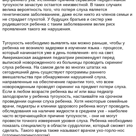
тугоухости зачастую остается неизвестной. В таких случаях
велика вероятность того, что потеря слуха является
генетическим заболеванием, даже если никто из членов семьи и
не страдает глухотой. У будущих братьев и сестер уже
родившегося ребенка с таким заболеванием велик риск
проявления такого же нарушения.
Тугоухость необходимо выявлять как можно раньше, чтобы у
ребенка не возникло задержки в изучении языка - процессе,
который начинается уже в день появления- его на свет.
Американская академия педиатрии рекомендует перед
выпиской новорожденного из больницы проводить скрининг
слуха ребенка. На самом деле во многих штатах на
сегодняшний день существуют программы раннего
вмешательства при обнаружении нарушений слуха,
направленные на обеспечение гарантии того, что всем
новорожденным проводят скрининг на предмет потери слуха.
Если в любом возрасте ребенка вы и/ или ваш педиатр
заподозрили у ребенка тугоухость, настаивайте на срочном
проведении оценки слуха ребенка. Хотя некоторые семейные
врачи, педиатры и клиники здорового ребенка могут проводить
обследования на наличие жидкости в среднем ухе - наиболее
часто встречающейся причине тугоухости, - они не могут
провести точного измерения уровня слуха. Ребенка необходимо
показать специалисту в области сурдологии, который сможет это
сделать. Такого врача также называют врачом ухо-горло-нос
(оториноларингологом).