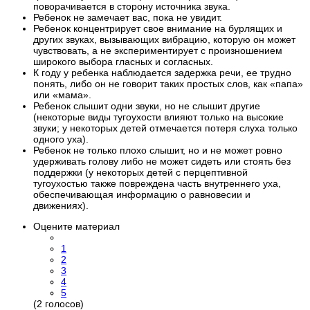
поворачивается в сторону источника звука.
Ребенок не замечает вас, пока не увидит.
Ребенок концентрирует свое внимание на бурлящих и
других звуках, вызывающих вибрацию, которую он может
чувствовать, а не экспериментирует с произношением
широкого выбора гласных и согласных.
К году у ребенка наблюдается задержка речи, ее трудно
понять, либо он не говорит таких простых слов, как «папа»
или «мама».
Ребенок слышит одни звуки, но не слышит другие
(некоторые виды тугоухости влияют только на высокие
звуки; у некоторых детей отмечается потеря слуха только
одного уха).
Ребенок не только плохо слышит, но и не может ровно
удерживать голову либо не может сидеть или стоять без
поддержки (у некоторых детей с перцептивной
тугоухостью также повреждена часть внутреннего уха,
обеспечивающая информацию о равновесии и
движениях).
Оцените материал
1
2
3
4
5
(2 голосов)