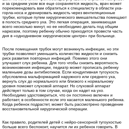
и за средним ухом все еще сохраняется жидкость, врач может
порекомендовать вам обратиться к специалисту в области уха-
горла-носа и дренировать жидкость через вентиляционные
трубки, которые путем хирургического вмешательства помещают
в полость среднего уха. Это легкая операция, занимающая
всего несколько минут, но ее необходимо делать под общим
наркозом, поэтому ребенку обычно приходится провести часть
дня в «однодневном хирургическом центре» при больнице.
После помещения трубок могут возникнуть инфекции, но эти
трубки позволяют уменьшить количество жидкости и снизить
риск развития повторных инфекций. Помимо этого они
улучшают слух ребенка. Для того чтобы снизить вероятность
возникновения инфекции, педиатр может прописать ребенку
маленькие дозы антибиотиков. Если кондуктивная тугоухость
обусловлена мальформацией наружного или среднего уха,
вернуть слух до нормального или близкого к нормальному
уровня поможет слуховой аппарат. Но слуховой аппарат
действует только в том случае, когда он надет на ухо.
Необходимо удостовериться, что он постоянно включен и
работает, в особенности если это касается маленького ребенка.
Когда ребенок подрастет, может быть рассмотрено проведение
восстановительной хирургической операции.
Как правило, родителей детей с нейро-сенсорной тугоухостью
больше всего беспокоит, научится ли их ребенок говорить. В