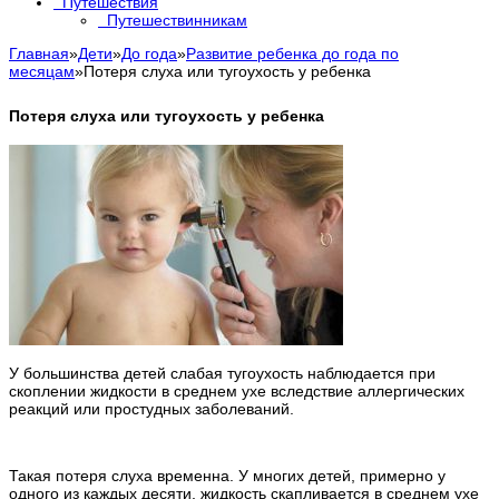
Путешествия
Путешествинникам
Главная
»
Дети
»
До года
»
Развитие ребенка до года по
месяцам
»
Потеря слуха или тугоухость у ребенка
Потеря слуха или тугоухость у ребенка
У большинства детей слабая тугоухость наблюдается при
скоплении жидкости в среднем ухе вследствие аллергических
реакций или простудных заболеваний.
Такая потеря слуха временна. У многих детей, примерно у
одного из каждых десяти, жидкость скапливается в среднем ухе