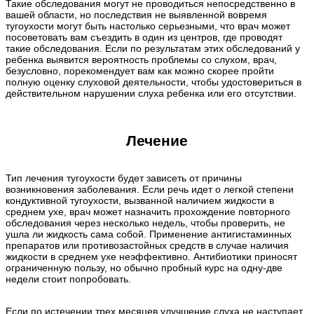
Такие обследования могут не проводиться непосредственно в
вашей области, но последствия не выявленной вовремя
тугоухости могут быть настолько серьезными, что врач может
посоветовать вам съездить в один из центров, где проводят
такие обследования. Если по результатам этих обследований у
ребенка выявится вероятность проблемы со слухом, врач,
безусловно, порекомендует вам как можно скорее пройти
полную оценку слуховой деятельности, чтобы удостовериться в
действительном нарушении слуха ребенка или его отсутствии.
Лечение
Тип лечения тугоухости будет зависеть от причины
возникновения заболевания. Если речь идет о легкой степени
кондуктивной тугоухости, вызванной наличием жидкости в
среднем ухе, врач может назначить прохождение повторного
обследования через несколько недель, чтобы проверить, не
ушла ли жидкость сама собой. Применение антигистаминных
препаратов или противозастойных средств в случае наличия
жидкости в среднем ухе неэффективно. Антибиотики приносят
ограниченную пользу, но обычно пробный курс на одну-две
недели стоит попробовать.
Если по истечении трех месяцев улучшение слуха не наступает