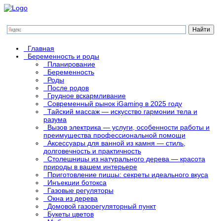
Главная
Беременность и роды
Планирование
Беременность
Роды
После родов
Грудное вскармливание
Современный рынок iGaming в 2025 году
Тайский массаж — искусство гармонии тела и
разума
Вызов электрика — услуги, особенности работы и
преимущества профессиональной помощи
Аксессуары для ванной из камня — стиль,
долговечность и практичность
Столешницы из натурального дерева — красота
природы в вашем интерьере
Приготовление пиццы: секреты идеального вкуса
Инъекции ботокса
Газовые регуляторы
Окна из дерева
Домовой газорегуляторный пункт
Букеты цветов