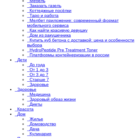
Мебель
Заказать газель
Коттеджные посёлки
Таро и работа
Мелбет приложение: современный формат
мобильного сервиса
Как найти красивую девушку
Дом из ракушечника
Купить куб бетона с доставкой: цена и особенности
выбора
HydroPeptide Pre Treatment Toner
Платформы контейнеризации в россии
Дети
До года
От 1 до 3
От 3 до 7
Старше 7
Здоровье
Здоровье
Медицина
Здоровый образ жизни
Диеты
Красота
Дом
Жилье
Домоводство
Дача
Кулинария