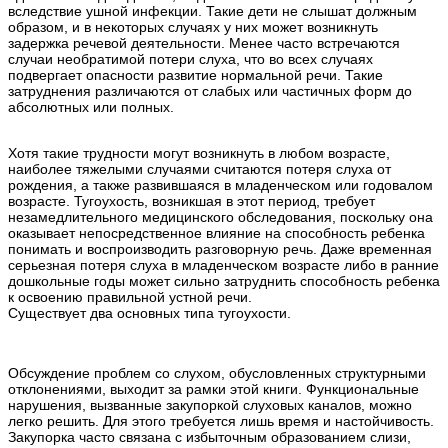
вследствие ушной инфекции. Такие дети не слышат должным
образом, и в некоторых случаях у них может возникнуть
задержка речевой деятельности. Менее часто встречаются
случаи необратимой потери слуха, что во всех случаях
подвергает опасности развитие нормальной речи. Такие
затруднения различаются от слабых или частичных форм до
абсолютных или полных.
Хотя такие трудности могут возникнуть в любом возрасте,
наиболее тяжелыми случаями считаются потеря слуха от
рождения, а также развившаяся в младенческом или годовалом
возрасте. Тугоухость, возникшая в этот период, требует
незамедлительного медицинского обследования, поскольку она
оказывает непосредственное влияние на способность ребенка
понимать и воспроизводить разговорную речь. Даже временная
серьезная потеря слуха в младенческом возрасте либо в ранние
дошкольные годы может сильно затруднить способность ребенка
к освоению правильной устной речи.
Существует два основных типа тугоухости.
Обсуждение проблем со слухом, обусловленных структурными
отклонениями, выходит за рамки этой книги. Функциональные
нарушения, вызванные закупоркой слуховых каналов, можно
легко решить. Для этого требуется лишь время и настойчивость.
Закупорка часто связана с избыточным образованием слизи,