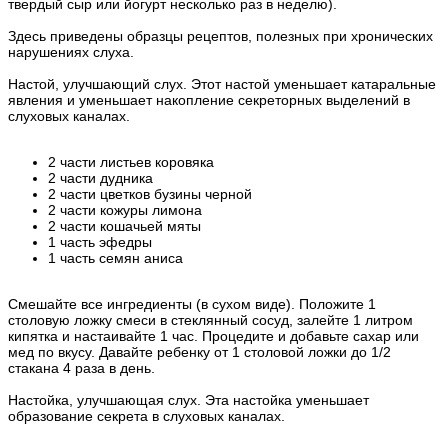
твердый сыр или йогурт несколько раз в неделю).
Здесь приведены образцы рецептов, полезных при хронических
нарушениях слуха.
Настой, улучшающий слух. Этот настой уменьшает катаральные
явления и уменьшает накопление секреторных выделений в
слуховых каналах.
2 части листьев коровяка
2 части дудника
2 части цветков бузины черной
2 части кожуры лимона
2 части кошачьей мяты
1 часть эфедры
1 часть семян аниса
Смешайте все ингредиенты (в сухом виде). Положите 1
столовую ложку смеси в стеклянный сосуд, залейте 1 литром
кипятка и настаивайте 1 час. Процедите и добавьте сахар или
мед по вкусу. Давайте ребенку от 1 столовой ложки до 1/2
стакана 4 раза в день.
Настойка, улучшающая слух. Эта настойка уменьшает
образование секрета в слуховых каналах.