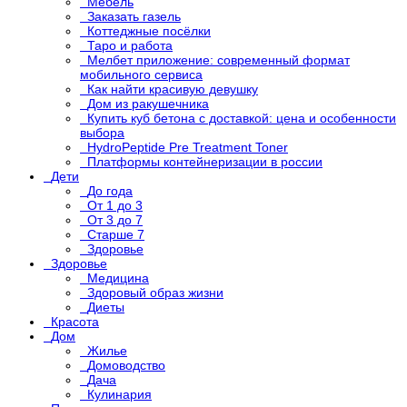
Мебель
Заказать газель
Коттеджные посёлки
Таро и работа
Мелбет приложение: современный формат
мобильного сервиса
Как найти красивую девушку
Дом из ракушечника
Купить куб бетона с доставкой: цена и особенности
выбора
HydroPeptide Pre Treatment Toner
Платформы контейнеризации в россии
Дети
До года
От 1 до 3
От 3 до 7
Старше 7
Здоровье
Здоровье
Медицина
Здоровый образ жизни
Диеты
Красота
Дом
Жилье
Домоводство
Дача
Кулинария