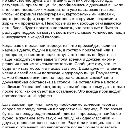
не свойственно думать о питании, для них это просто еда,
регулярный прием пищи. Но, пообщавшись с друзьями в школе
в течение нескольких месяцев, они уже настаивают на том,
чтобы их кормили гамбургерами, картофельными чипсами,
картофелем фри, сыром, мороженым и другими сладкими и
жирными продуктами. Некоторые из них вообще отказываются
есть. Здесь будет полезно напомнить, что активные и быстро
растущие подростки могут съесть немыслимое количество пищи
и нуждаются в каждой калории.
Когда ваш отпрыск поинтересуется, что произойдет, если он
нарушит диету, будучи в школе, в гостях у приятелей или в
ресторане, вы можете подчеркнуть, что теперь он будет все
чаще находиться вне вашего поля зрения и должен многие
решения принимать самостоятельно. Сообщите ему, что не
будете читать морали и наказывать его. Ваша цель — готовить
членам своей семьи полезную и здоровую пищу. Разумеется,
самое большое влияние на подростка окажет спокойная и
дружелюбная обстановка за столом. Не оставляйте на потом
любимые блюда ребенка, которые вы обещаете ему дать только
после того, как он съест все остальное. Это всегда производит
противоположный эффект.
Есть важная причина, почему необходимо всячески избегать
споров по поводу питания в подростковый период. В это время
бунты по поводу родительской диеты происходят наиболее
бурно, а желание есть такую же пишу, как одноклассники и
друзья, проявляется все сильнее. Родители и специалисты по
питанию отмечают, что вероятность последующего возврата