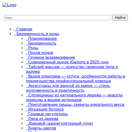
Главная
Беременность и роды
Планирование
Беременность
Роды
После родов
Грудное вскармливание
Современный рынок iGaming в 2025 году
Тайский массаж — искусство гармонии тела и
разума
Вызов электрика — услуги, особенности работы и
преимущества профессиональной помощи
Аксессуары для ванной из камня — стиль,
долговечность и практичность
Столешницы из натурального дерева — красота
природы в вашем интерьере
Приготовление пиццы: секреты идеального вкуса
Инъекции ботокса
Газовые регуляторы
Окна из дерева
Домовой газорегуляторный пункт
Букеты цветов