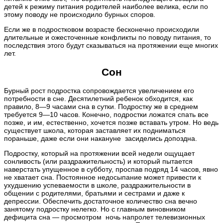
детей к режиму питания родителей наиболее велика, если по
этому поводу не происходило бурных споров.
Если же в подростковом возрасте бесконечно происходили
длительные и ожесточенные конфликты по поводу питания, то
последствия этого будут сказываться на протяжении еще многих
лет.
Сон
Бурный рост подростка сопровождается увеличением его
потребности в сне. Десятилетний ребенок обходится, как
правило, 8—9 часами сна в сутки. Подростку же в среднем
требуется 9—10 часов. Конечно, подростки ложатся спать все
позже, и им, естественно, хочется позже вставать утром. Но ведь
существует школа, которая заставляет их подниматься
пораньше, даже если они накануне засиделись допоздна.
Подростку, который на протяжении всей недели ощущает
сонливость (или раздражительность) и который пытается
наверстать упущенное в субботу, проспав подряд 14 часов, явно
не хватает сна. Постоянное недосыпание может привести к
ухудшению успеваемости в школе, раздражительности в
общении с родителями, братьями и сестрами и даже к
депрессии. Обеспечить достаточное количество сна вечно
занятому подростку нелегко. Но с главным виновником
дефицита сна — просмотром ночь напролет телевизионных