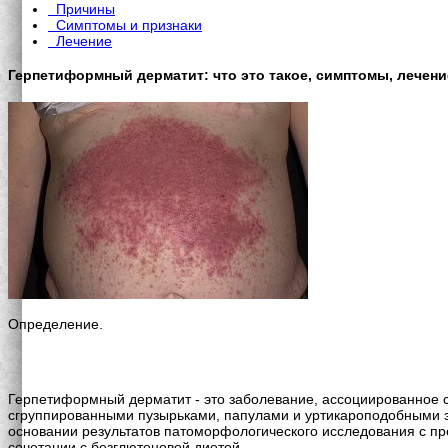
Причины
Симптомы и признаки
Лечение
Герпетиформный дерматит: что это такое, симптомы, лечени
Определение.
Герпетиформный дерматит - это заболевание, ассоциированное 
сгруппированными пузырьками, папулами и уртикароподобными 
основании результатов патоморфологического исследования с 
сочетании с безглютеновой диетой.