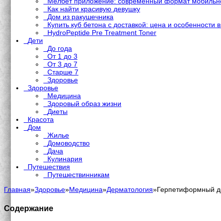
Мелбет приложение: современный формат мобильно
Как найти красивую девушку
Дом из ракушечника
Купить куб бетона с доставкой: цена и особенности 
HydroPeptide Pre Treatment Toner
Дети
До года
От 1 до 3
От 3 до 7
Старше 7
Здоровье
Здоровье
Медицина
Здоровый образ жизни
Диеты
Красота
Дом
Жилье
Домоводство
Дача
Кулинария
Путешествия
Путешествинникам
Главная
»
Здоровье
»
Медицина
»
Дерматология
»
Герпетиформный дер
Содержание