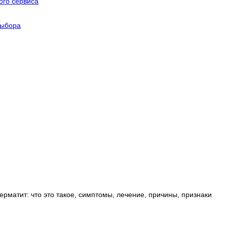
го сервиса
выбора
матит: что это такое, симптомы, лечение, причины, признаки