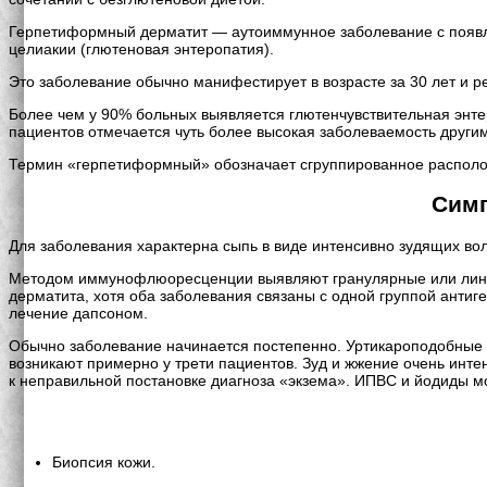
Герпетиформный дерматит — аутоиммунное заболевание с появле
целиакии (глютеновая энтеропатия).
Это заболевание обычно манифестирует в возрасте за 30 лет и ре
Более чем у 90% больных выявляется глютенчувствительная энте
пациентов отмечается чуть более высокая заболеваемость друг
Термин «герпетиформный» обозначает сгруппированное располож
Симп
Для заболевания характерна сыпь в виде интенсивно зудящих вол
Методом иммунофлюоресценции выявляют гранулярные или линей
дерматита, хотя оба заболевания связаны с одной группой анти
лечение дапсоном.
Обычно заболевание начинается постепенно. Уртикароподобные в
возникают примерно у трети пациентов. Зуд и жжение очень инт
к неправильной постановке диагноза «экзема». ИПВС и йодиды мо
Биопсия кожи.