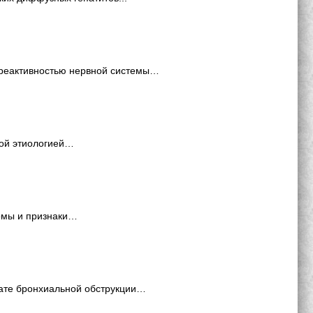
 реактивностью нервной системы…
ной этиологией…
томы и признаки…
тате бронхиальной обструкции…