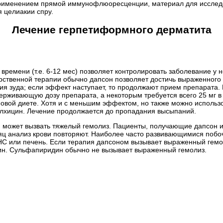
 применением прямой иммунофлюоресценции, материал для исследов
 целиакии спру.
Лечение герпетиформного дерматита
времени (т.е. 6-12 мес) позволяет контролировать заболевание у 
ственной терапии обычно дапсон позволяет достичь выраженного 
ния зуда; если эффект наступает, то продолжают прием препарата
держивающую дозу препарата, а некоторым требуется всего 25 мг 
овой диете. Хотя и с меньшим эффектом, но также можно использо
лхицин. Лечение продолжается до пропадания высыпаний.
 может вызвать тяжелый гемолиз. Пациенты, получающие дапсон и
есяц анализ крови повторяют. Наиболее часто развивающимися по
НС или печень. Если терапия дапсоном вызывает выраженный гемо
н. Сульфапиридин обычно не вызывает выраженный гемолиз.