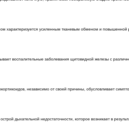
вном характеризуется усиленным тканевым обменом и повышенной
тывает воспалительные заболевания щитовидной железы с различ
окортикоидов, независимо от своей причины, обусловливает симп
острой дыхательной недостаточности, которое возникает в резуль