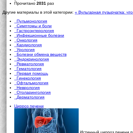
Прочитано
2031
раз
Другие материалы в этой категории:
« Вульгарная пузырчатка: что
Пульмонология
Симптомы и боли
Гастроэнтерология
Инфекционные болезни
Онкология
Кардиология
Урология
Болезни обмена веществ
Эндокринология
Ревматология
Гематология
Первая помощь
Гинекология
Офтальмология
Неврология
Отоларингология
Дерматология
Цирроз печени
Истинный цирроз печени п