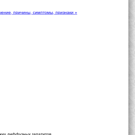
чение, причины, симптомы, признаки »
их диффузных гепатитов...