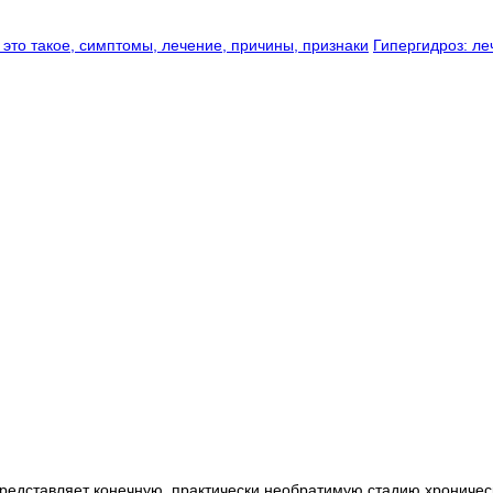
 это такое, симптомы, лечение, причины, признаки
Гипергидроз: ле
редставляет конечную, практически необратимую стадию хроническ