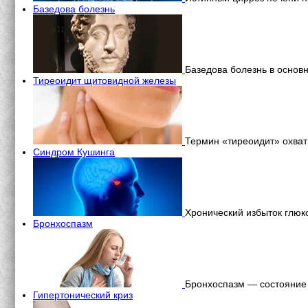
Базедова болезнь
Базедова болезнь в осно
Тиреоидит щитовидной железы
Термин «тиреоидит» охва
Синдром Кушинга
Хронический избыток глюк
Бронхоспазм
Бронхоспазм — состояние 
Гипертонический криз