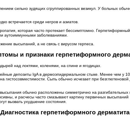
нием сильно зудящих сгруппированных везикул. У больных обычно
дко встречается среди негров и азиатов.
ропатия, которая часто протекает бессимптомно. Герпетиформный 
ими аутоиммунными заболеваниями.
ение высыпаний, а не связь с вирусом герпеса.
томы и признаки герпетиформного дерм
дырей над локтями, коленями, на спине и ягодицах.
ные депозиты IgA в дермоэпидермальном стыке. Менее чем у 10%
гена гистосовместимости. Сыпь обычно исчезает при безглютеново
ысыпания обычно расположены симметрично на разгибательных пов
енсивны, и расчесы часто смазывают картину первичных высыпаний
гут вызвать ухудшение состояния.
Диагностика герпетиформного дерматита