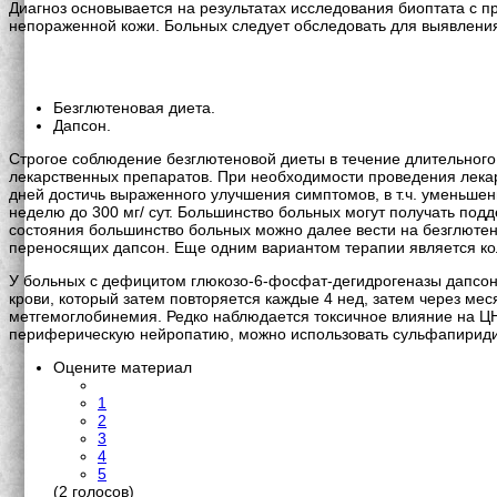
Диагноз основывается на результатах исследования биоптата с
непораженной кожи. Больных следует обследовать для выявления
Безглютеновая диета.
Дапсон.
Строгое соблюдение безглютеновой диеты в течение длительного 
лекарственных препаратов. При необходимости проведения лекар
дней достичь выраженного улучшения симптомов, в т.ч. уменьше
неделю до 300 мг/ сут. Большинство больных могут получать под
состояния большинство больных можно далее вести на безглютен
переносящих дапсон. Еще одним вариантом терапии является ко
У больных с дефицитом глюкозо-6-фосфат-дегидрогеназы дапсон
крови, который затем повторяется каждые 4 нед, затем через м
метгемоглобинемия. Редко наблюдается токсичное влияние на Ц
периферическую нейропатию, можно использовать сульфапириди
Оцените материал
1
2
3
4
5
(2 голосов)